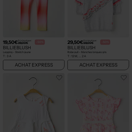
19,50€
29,50€
Prix boutique :
Prix boutique :
-50%
-50%
39,00€
59,00€
BILLIEBLUSH
BILLIEBLUSH
Legging - Stretch jaune
Robe pull - Manches longues gris
T :
3 A
T :
12 M, ... 2 A
ACHAT EXPRESS
ACHAT EXPRESS