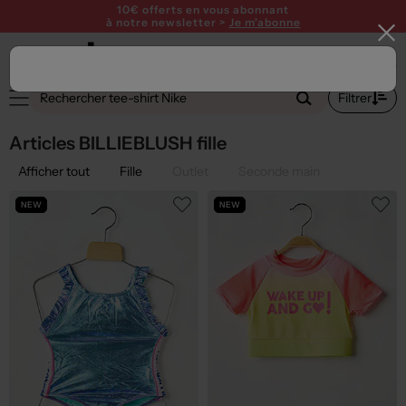
10€ offerts en vous abonnant
à notre newsletter >
Je m'abonne
1
Filtrer
Articles BILLIEBLUSH fille
Afficher tout
Fille
Outlet
Seconde main
NEW
NEW