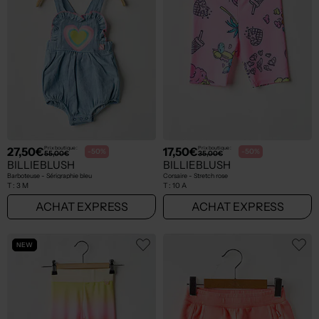
27,50€
17,50€
Prix boutique :
Prix boutique :
-50%
-50%
55,00€
35,00€
BILLIEBLUSH
BILLIEBLUSH
Barboteuse - Sérigraphie bleu
Corsaire - Stretch rose
T :
3 M
T :
10 A
ACHAT EXPRESS
ACHAT EXPRESS
NEW