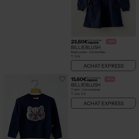
14,00€
22,00€
Prix boutique :
Prix boutique :
-60%
-60%
35,00€
55,00€
BILLIEBLUSH
BILLIEBLUSH
T-shirt - Col rond jaune
Jeans coupe slim gris
T :
2 A
T :
2 A
ACHAT EXPRESS
ACHAT EXPRESS