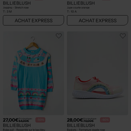
BILLIEBLUSH
BILLIEBLUSH
Jogging - Stretch rose
Jupe courte orange
T :
3 M
T :
10 A
ACHAT EXPRESS
ACHAT EXPRESS
27,00€
28,00€
Prix boutique :
Prix boutique :
-50%
-60%
54,00€
70,00€
BILLIEBLUSH
BILLIEBLUSH
Robe pull - Resserrée sur le bas bleu
Baskets - Fermeture zippée rose