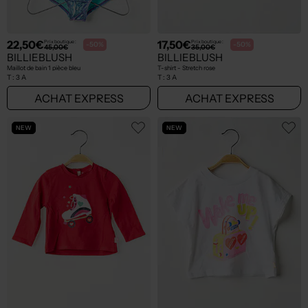
22,50€
17,50€
Prix boutique :
Prix boutique :
-50%
-50%
45,00€
35,00€
BILLIEBLUSH
BILLIEBLUSH
Maillot de bain 1 pièce bleu
T-shirt - Stretch rose
T :
3 A
T :
3 A
ACHAT EXPRESS
ACHAT EXPRESS
NEW
NEW