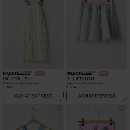
67,50€
29,50€
Prix boutique :
Prix boutique :
-50%
-50%
135,00€
59,00€
BILLIEBLUSH
BILLIEBLUSH
Robe longue - Sans manche blanc
Jupe courte - Tissage tulle bleu
T :
10 A
T :
10 A
ACHAT EXPRESS
ACHAT EXPRESS