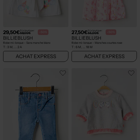
29,50€
27,50€
Prix boutique :
Prix boutique :
-50%
-50%
59,00€
55,00€
BILLIEBLUSH
BILLIEBLUSH
Robe mi-longue - Sans manche blanc
Robe mi-longue - Manches courtes rose
T :
3 M, ... 2 A
T :
6 M, ... 18 M
ACHAT EXPRESS
ACHAT EXPRESS