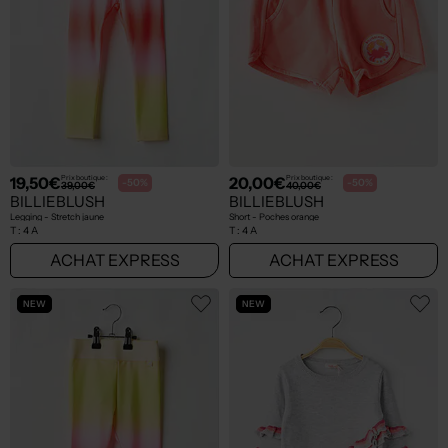
19,50€
20,00€
Prix boutique :
Prix boutique :
-50%
-50%
39,00€
40,00€
BILLIEBLUSH
BILLIEBLUSH
Legging - Stretch jaune
Short - Poches orange
T :
4 A
T :
4 A
ACHAT EXPRESS
ACHAT EXPRESS
NEW
NEW