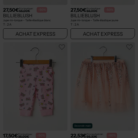
27,50€
27,50€
Prix boutique :
Prix boutique :
-50%
-50%
55,00€
55,00€
BILLIEBLUSH
BILLIEBLUSH
Jupe mi-longue - Taille élastique blanc
Jupe mi-longue - Taille élastique jaune
T :
2 A
T :
2 A
ACHAT EXPRESS
ACHAT EXPRESS
Seconde main
17,50€
22,53€
Prix boutique :
Prix neuf estimé :
-50%
-60%
35,00€
56,33€