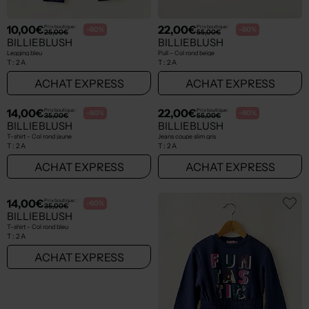
10,00€
22,00€
Prix boutique :
Prix boutique :
-60%
-60%
25,00€
55,00€
BILLIEBLUSH
BILLIEBLUSH
Legging bleu
Pull - Col rond beige
T :
2 A
T :
2 A
ACHAT EXPRESS
ACHAT EXPRESS