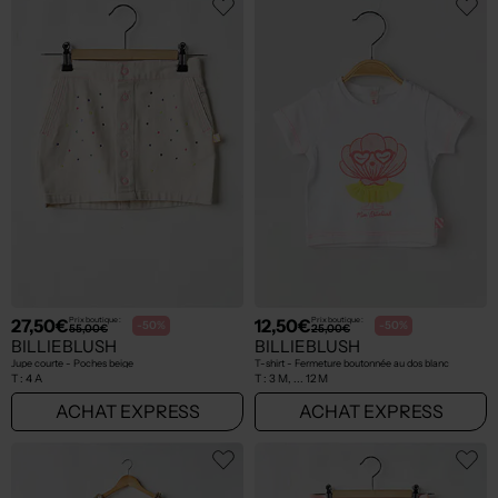
27,50€
12,50€
Prix boutique :
Prix boutique :
-50%
-50%
55,00€
25,00€
BILLIEBLUSH
BILLIEBLUSH
Jupe courte - Poches beige
T-shirt - Fermeture boutonnée au dos blanc
T :
4 A
T :
3 M, ... 12 M
ACHAT EXPRESS
ACHAT EXPRESS