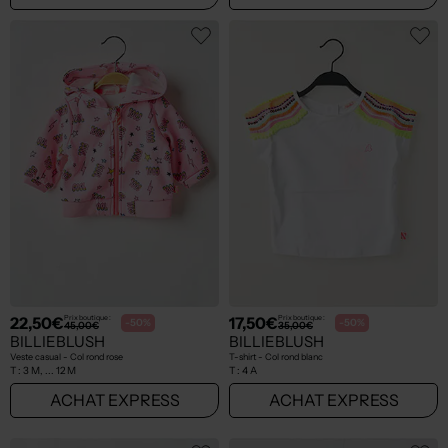
22,50€
17,50€
Prix boutique :
Prix boutique :
-50%
-50%
45,00€
35,00€
BILLIEBLUSH
BILLIEBLUSH
Veste casual - Col rond rose
T-shirt - Col rond blanc
T :
3 M, ... 12 M
T :
4 A
ACHAT EXPRESS
ACHAT EXPRESS