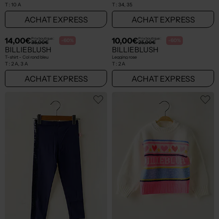
T :
10 A
T :
34, 35
ACHAT EXPRESS
ACHAT EXPRESS
14,00€
10,00€
Prix boutique :
Prix boutique :
-60%
-60%
35,00€
25,00€
BILLIEBLUSH
BILLIEBLUSH
T-shirt - Col rond bleu
Legging rose
T :
2 A, 3 A
T :
2 A
ACHAT EXPRESS
ACHAT EXPRESS