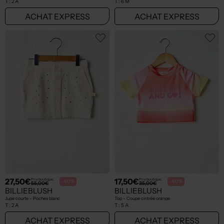
T :
2 A
T :
6 M
ACHAT EXPRESS
ACHAT EXPRESS
27,50€
17,50€
Prix boutique :
Prix boutique :
-50%
-50%
55,00€
35,00€
BILLIEBLUSH
BILLIEBLUSH
Jupe courte - Poches blanc
Top - Coupe cintrée orange
T :
2 A
T :
5 A
ACHAT EXPRESS
ACHAT EXPRESS