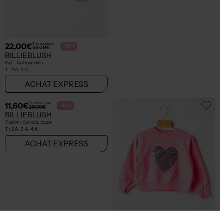
14,00€
23,60€
Prix boutique :
Prix boutique :
-60%
-60%
35,00€
59,00€
BILLIEBLUSH
BILLIEBLUSH
T-shirt - Col rond bleu
Robe courte - Col rond bleu
T :
2 A
T :
5 A
ACHAT EXPRESS
ACHAT EXPRESS