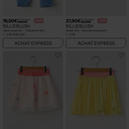
19,50€
27,50€
Prix boutique :
Prix boutique :
-50%
-50%
39,00€
55,00€
BILLIEBLUSH
BILLIEBLUSH
Jeans coupe slim - Tissage brut bleu
Sweat-shirt - Manches longues gris
T :
0 M, 6 M, 9 M
T :
0 M
ACHAT EXPRESS
ACHAT EXPRESS