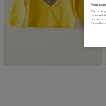
Vous pouv
Modz et ses 
personnalisé
l’audience du
Paramétrer »