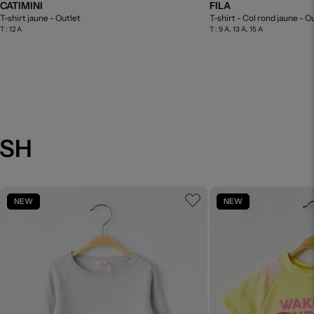
CATIMINI
FILA
T-shirt jaune
- Outlet
T-shirt - Col rond jaune
- O
T :
12 A
T :
9 A, 13 A, 15 A
USH
NEW
NEW