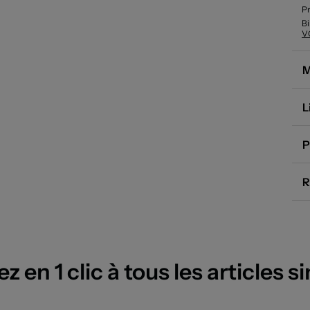
Pr
Bi
V
bo
im
le
M
co
L
P
R
 en 1 clic à tous les articles si