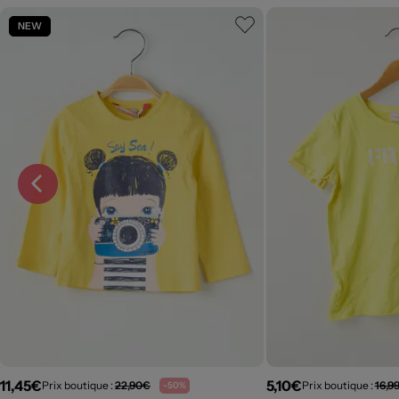
NEW
11,45€
5,10€
Prix boutique :
22,90€
Prix boutique :
16,9
-50%