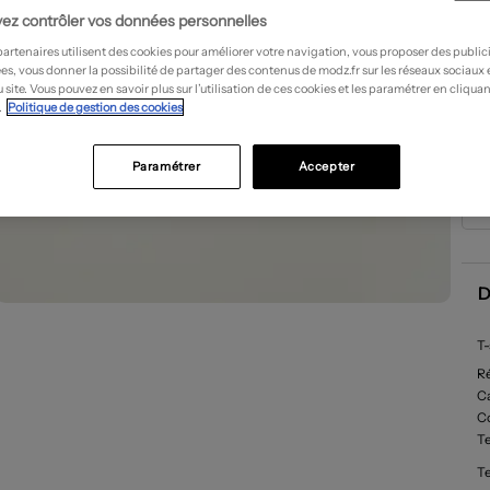
ez contrôler vos données personnelles
partenaires utilisent des cookies pour améliorer votre navigation, vous proposer des public
es, vous donner la possibilité de partager des contenus de modz.fr sur les réseaux sociaux
 site. Vous pouvez en savoir plus sur l’utilisation de ces cookies et les paramétrer en cliquan
.
Politique de gestion des cookies
Paramétrer
Accepter
D
T-
R
Ca
C
Te
T