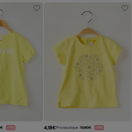
4,18€
9€
Prix boutique :
13,90€
-70%
-70%