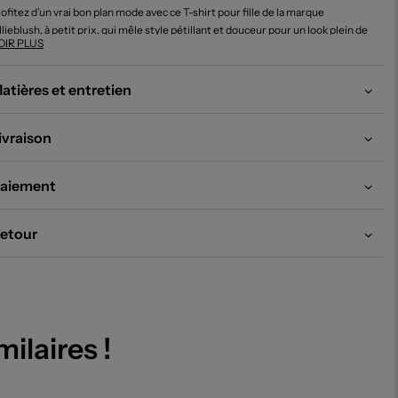
ofitez d’un vrai bon plan mode avec ce T-shirt pour fille de la marque
llieblush, à petit prix, qui mêle style pétillant et douceur pour un look plein de
OIR PLUS
nne humeur. Ce haut jaune lumineux séduit par son grand cœur coloré
primé sur le devant, parfait pour apporter une touche de fantaisie à toutes
s tenues du quotidien. C’est l’occasion idéale de faire plaisir à petit prix sans
atières et entretien
mpromis sur la tendance !
ivraison
aiement
etour
milaires !