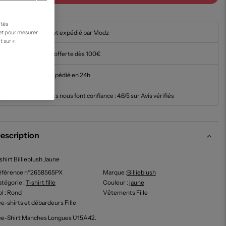
ités
En stock et expédié par Modz
 et pour mesurer
t sur «
Livraison offerte dès 100€
Article expédié en 24h
Nos clients nous font confiance :
4.6/5 sur Avis vérifiés
escription
shirt Billieblush Jaune
éférence n°2658565PX
Marque :
Billieblush
tégorie :
T-shirt fille
Couleur
:
jaune
ol
: Rond
Vêtements Fille
e-shirts et débardeurs Fille
ee-Shirt Manches Longues U15A42.