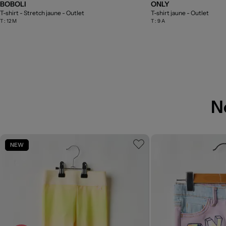
BOBOLI
ONLY
T-shirt - Stretch jaune
- Outlet
T-shirt jaune
- Outlet
T :
12 M
T :
9 A
N
NEW