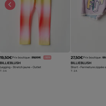
19,50€
27,50€
Prix boutique :
39,00€
Prix boutique :
55
-50%
BILLIEBLUSH
BILLIEBLUSH
Legging - Stretch jaune
- Outlet
T :
3 A
T :
2 A