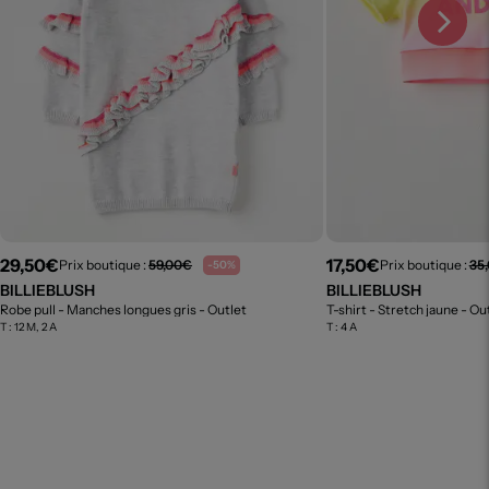
29,50€
17,50€
Prix boutique :
59,00€
Prix boutique :
35
-50%
BILLIEBLUSH
BILLIEBLUSH
Robe pull - Manches longues gris
- Outlet
T-shirt - Stretch jaune
- Ou
T :
12 M, 2 A
T :
4 A