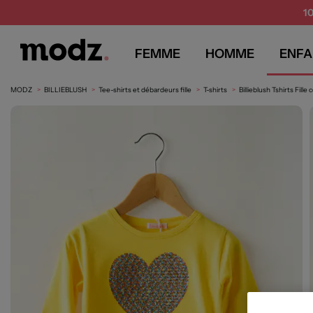
1
FEMME
HOMME
ENFA
MODZ
BILLIEBLUSH
Tee-shirts et débardeurs fille
T-shirts
Billieblush Tshirts Fille