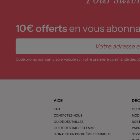
10€ offerts
en vous abonnan
Code promo non cumulable, valable sur votre première commande dès 5
AIDE
DÉC
FAQ
QUI 
CONTACTEZ-NOUS
MODE
GUIDE DES TAILLES
NOS
GUIDE DES TAILLES FEMME
PARR
SIGNALER UN PROBLÈME TECHNIQUE
SERV