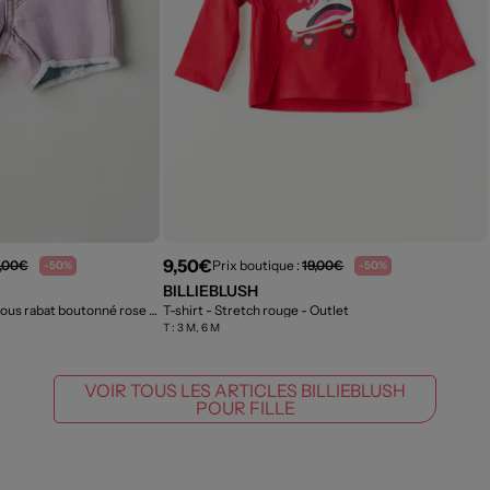
9,50€
,00€
Prix boutique :
19,00€
-50%
-50%
BILLIEBLUSH
Short - Fermeture zippée sous rabat boutonné rose
- Outlet
T-shirt - Stretch rouge
- Outlet
T :
3 M, 6 M
VOIR TOUS LES ARTICLES BILLIEBLUSH
POUR FILLE