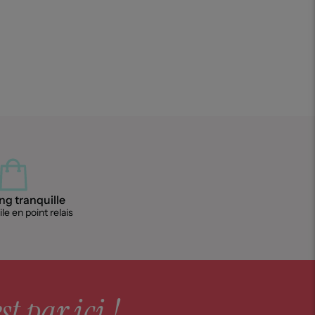
g tranquille
le en point relais
st par ici !