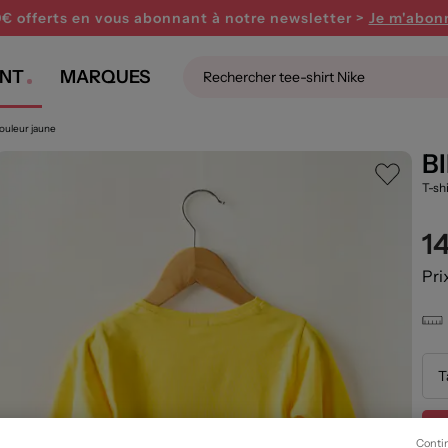
0€ offerts en vous abonnant
à notre newsletter >
Je m'abon
NT
MARQUES
 couleur jaune
B
T-sh
1
Pri
T
Conti