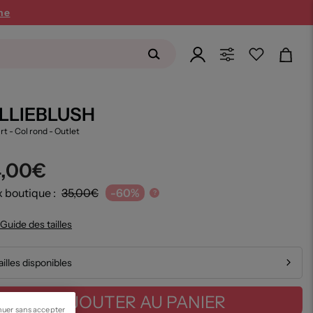
ne
ILLIEBLUSH
irt - Col rond
- Outlet
4,00€
x boutique :
35,00€
-60%
?
Guide des tailles
ailles disponibles
AJOUTER AU PANIER
nuer sans accepter