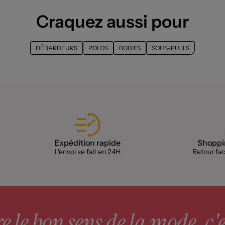
Craquez aussi pour
DÉBARDEURS
POLOS
BODIES
SOUS-PULLS
Expédition rapide
Shoppin
L'envoi se fait en 24H
Retour faci
 le bon sens de la mode, c'e