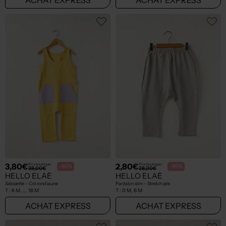
3,80€
2,80€
Prix boutique :
Prix boutique :
-90%
-90%
38,00€
28,00€
HELLO ELAÉ
HELLO ELAÉ
Salopette - Col rond jaune
Pantalon slim - Stretch gris
T :
6 M, ... 18 M
T :
0 M, 6 M
ACHAT EXPRESS
ACHAT EXPRESS