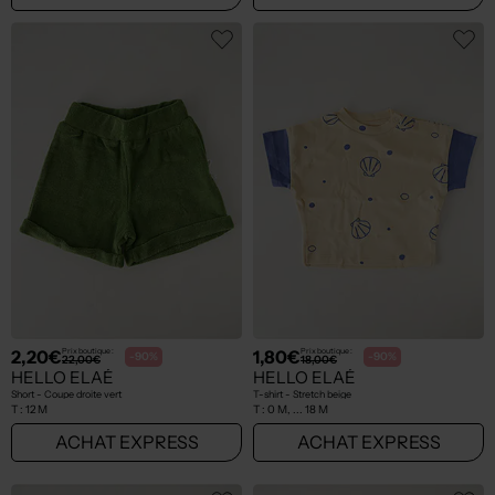
2,20€
1,80€
Prix boutique :
Prix boutique :
-90%
-90%
22,00€
18,00€
HELLO ELAÉ
HELLO ELAÉ
Short - Coupe droite vert
T-shirt - Stretch beige
T :
12 M
T :
0 M, ... 18 M
ACHAT EXPRESS
ACHAT EXPRESS