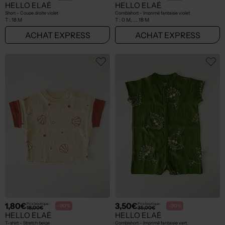
HELLO ELAÉ
HELLO ELAÉ
Short - Coupe droite violet
Combishort - Imprimé fantaisie violet
T :
18 M
T :
0 M, ... 18 M
ACHAT EXPRESS
ACHAT EXPRESS
1,80€
3,50€
Prix boutique :
Prix boutique :
-90%
-90%
18,00€
35,00€
HELLO ELAÉ
HELLO ELAÉ
T-shirt - Stretch beige
Combishort - Imprimé fantaisie vert