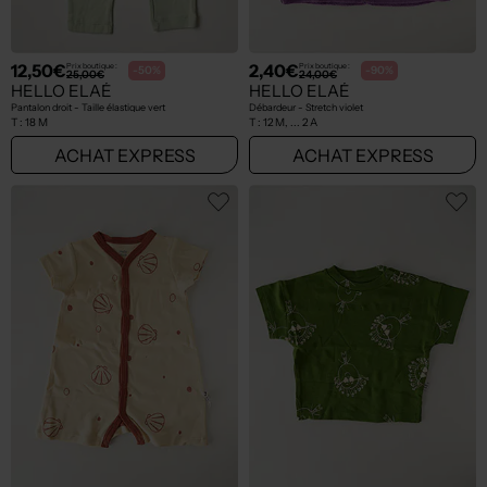
12,50€
2,40€
Prix boutique :
Prix boutique :
-50%
-90%
25,00€
24,00€
HELLO ELAÉ
HELLO ELAÉ
Pantalon droit - Taille élastique vert
Débardeur - Stretch violet
T :
18 M
T :
12 M, ... 2 A
ACHAT EXPRESS
ACHAT EXPRESS