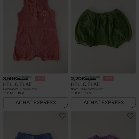
3,50€
2,20€
Prix boutique :
Prix boutique :
-90%
-90%
35,00€
22,00€
HELLO ELAÉ
HELLO ELAÉ
Combishort - Col rond rose
Short - Taille normale vert
T :
0 M, ... 18 M
T :
6 M, ... 12 M
ACHAT EXPRESS
ACHAT EXPRESS