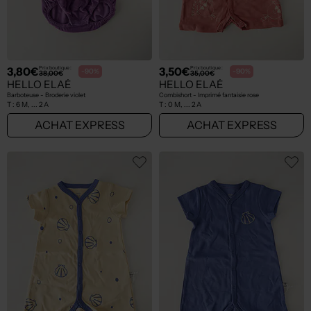
3,80€
3,50€
Prix boutique :
Prix boutique :
-90%
-90%
38,00€
35,00€
HELLO ELAÉ
HELLO ELAÉ
Barboteuse - Broderie violet
Combishort - Imprimé fantaisie rose
T :
6 M, ... 2 A
T :
0 M, ... 2 A
ACHAT EXPRESS
ACHAT EXPRESS