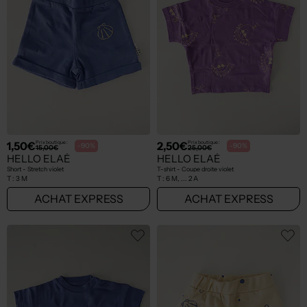
1,50€
2,50€
Prix boutique :
Prix boutique :
-90%
-90%
15,00€
25,00€
HELLO ELAÉ
HELLO ELAÉ
Short - Stretch violet
T-shirt - Coupe droite violet
T :
3 M
T :
6 M, ... 2 A
ACHAT EXPRESS
ACHAT EXPRESS