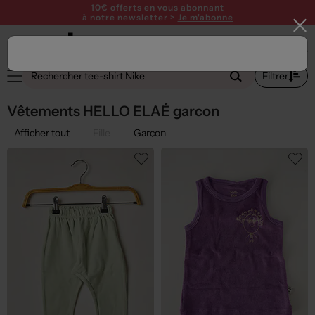
10€ offerts en vous abonnant
à notre newsletter >
Je m'abonne
1
Filtrer
Vêtements HELLO ELAÉ garcon
Afficher tout
Fille
Garçon