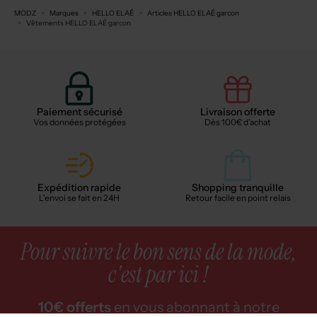
MODZ
Marques
HELLO ELAÉ
Articles HELLO ELAÉ garcon
Vêtements HELLO ELAÉ garcon
Paiement sécurisé
Livraison offerte
Vos données protégées
Dès 100€ d'achat
Expédition rapide
Shopping tranquille
L'envoi se fait en 24H
Retour facile en point relais
Pour suivre le bon sens de la mode,
c'est par ici !
10€ offerts
en vous abonnant à notre