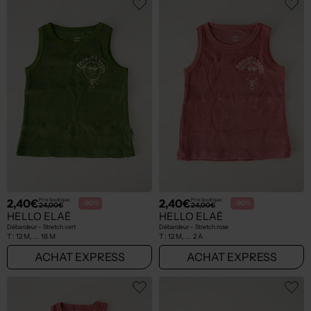
2,40€
2,40€
Prix boutique :
Prix boutique :
-90%
-90%
24,00€
24,00€
HELLO ELAÉ
HELLO ELAÉ
Débardeur - Stretch vert
Débardeur - Stretch rose
T :
12 M, ... 18 M
T :
12 M, ... 2 A
ACHAT EXPRESS
ACHAT EXPRESS