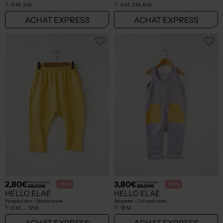
T :
0 M, 3 M
T :
0 M, 3 M, 6 M
ACHAT EXPRESS
ACHAT EXPRESS
2,80€
3,80€
Prix boutique :
Prix boutique :
-90%
-90%
28,00€
38,00€
HELLO ELAÉ
HELLO ELAÉ
Pantalon slim - Stretch jaune
Salopette - Col rond violet
T :
0 M, ... 12 M
T :
18 M
ACHAT EXPRESS
ACHAT EXPRESS