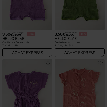
3,50€
3,50€
Prix boutique :
Prix boutique :
-90%
-90%
35,00€
35,00€
HELLO ELAÉ
HELLO ELAÉ
Combishort - Col rond violet
Combishort - Col rond vert
T :
0 M, ... 12 M
T :
0 M, 3 M, 6 M
ACHAT EXPRESS
ACHAT EXPRESS