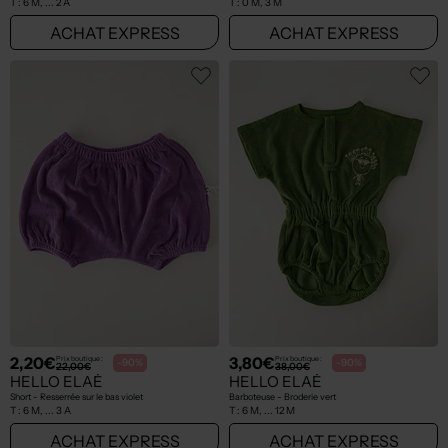
T :
6 M, ... 2 A
T :
0 M, 3 M
ACHAT EXPRESS
ACHAT EXPRESS
2,20€
3,80€
Prix boutique :
Prix boutique :
-90%
-90%
22,00€
38,00€
HELLO ELAÉ
HELLO ELAÉ
Short - Resserrée sur le bas violet
Barboteuse - Broderie vert
T :
6 M, ... 3 A
T :
6 M, ... 12 M
ACHAT EXPRESS
ACHAT EXPRESS