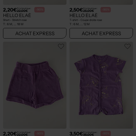
2,20€
2,50€
Prix boutique :
Prix boutique :
-90%
-90%
22,00€
25,00€
HELLO ELAÉ
HELLO ELAÉ
Short - Stretch rose
T-shirt - Coupe droite rose
T :
6 M, ... 18 M
T :
6 M, ... 12 M
ACHAT EXPRESS
ACHAT EXPRESS
2,20€
3,50€
Prix boutique :
Prix boutique :
-90%
-90%
22,00€
35,00€