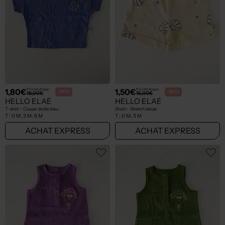
1,80€
1,50€
Prix boutique :
Prix boutique :
-90%
-90%
18,00€
15,00€
HELLO ELAÉ
HELLO ELAÉ
T-shirt - Coupe droite bleu
Short - Stretch beige
T :
0 M, 3 M, 6 M
T :
0 M, 3 M
ACHAT EXPRESS
ACHAT EXPRESS