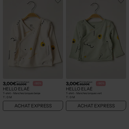
3,00€
3,00€
Prix boutique :
Prix boutique :
-90%
-90%
30,00€
30,00€
HELLO ELAÉ
HELLO ELAÉ
T-shirt - Manches longues beige
T-shirt - Manches longues vert
T :
0 M
T :
0 M
ACHAT EXPRESS
ACHAT EXPRESS