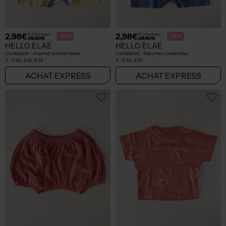
2,98€
2,98€
Prix boutique :
Prix boutique :
-90%
-90%
29,80€
29,80€
HELLO ELAÉ
HELLO ELAÉ
Combishort - Imprimé fantaisie beige
Combishort - Manches courtes bleu
T :
0 M, 3 M, 6 M
T :
0 M, 3 M
ACHAT EXPRESS
ACHAT EXPRESS