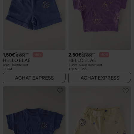
1,50€
2,50€
Prix boutique :
Prix boutique :
-90%
-90%
15,00€
25,00€
HELLO ELAÉ
HELLO ELAÉ
Short - Stretch violet
T-shirt - Coupe droite violet
T :
3 M
T :
6 M, ... 2 A
ACHAT EXPRESS
ACHAT EXPRESS