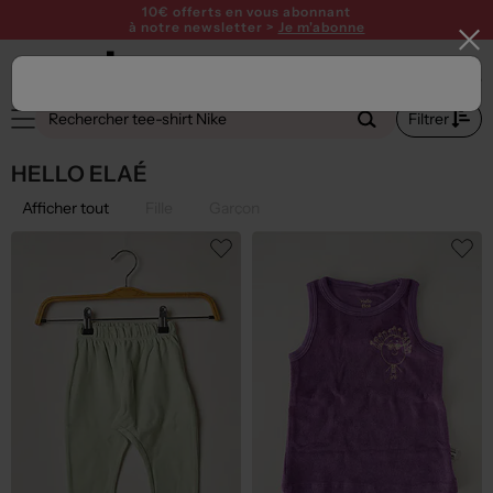
10€ offerts en vous abonnant
à notre newsletter >
Je m'abonne
Filtrer
HELLO ELAÉ
Afficher tout
Fille
Garçon