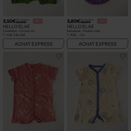
3,50€
3,80€
Prix boutique :
Prix boutique :
-90%
-90%
35,00€
38,00€
HELLO ELAÉ
HELLO ELAÉ
Combishort - Col rond vert
Barboteuse - Broderie violet
T :
0 M, 3 M, 6 M
T :
6 M, ... 2 A
ACHAT EXPRESS
ACHAT EXPRESS