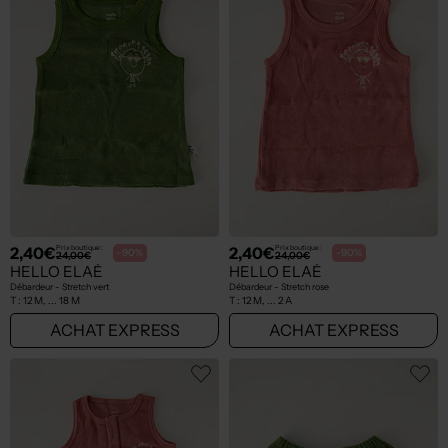
2,40€
2,40€
Prix boutique :
Prix boutique :
-90%
-90%
24,00€
24,00€
HELLO ELAÉ
HELLO ELAÉ
Débardeur - Stretch vert
Débardeur - Stretch rose
T :
12 M, ... 18 M
T :
12 M, ... 2 A
ACHAT EXPRESS
ACHAT EXPRESS