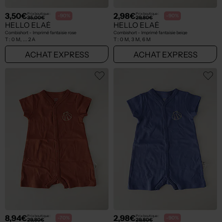
3,50€
2,98€
Prix boutique :
Prix boutique :
-90%
-90%
35,00€
29,80€
HELLO ELAÉ
HELLO ELAÉ
Combishort - Imprimé fantaisie rose
Combishort - Imprimé fantaisie beige
T :
0 M, ... 2 A
T :
0 M, 3 M, 6 M
ACHAT EXPRESS
ACHAT EXPRESS
8,94€
2,98€
Prix boutique :
Prix boutique :
-70%
-90%
29,80€
29,80€