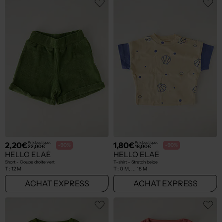
2,20€
1,80€
Prix boutique :
Prix boutique :
-90%
-90%
22,00€
18,00€
HELLO ELAÉ
HELLO ELAÉ
Short - Coupe droite vert
T-shirt - Stretch beige
T :
12 M
T :
0 M, ... 18 M
ACHAT EXPRESS
ACHAT EXPRESS