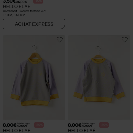
3,50€
2,80€
Prix boutique :
Prix boutique :
-90%
-90%
35,00€
28,00€
HELLO ELAÉ
HELLO ELAÉ
Combishort - Imprimé fantaisie vert
Pantalon slim - Stretch jaune
T :
0 M, 3 M, 6 M
T :
0 M, ... 12 M
ACHAT EXPRESS
ACHAT EXPRESS