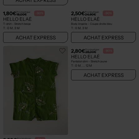
1,80€
2,50€
Prix boutique :
Prix boutique :
-90%
-90%
18,00€
24,90€
HELLO ELAÉ
HELLO ELAÉ
T-shirt - Stretch beige
Body lingerie - Coupe droite bleu
T :
0 M, 3 M
T :
0 M, 3 M
ACHAT EXPRESS
ACHAT EXPRESS