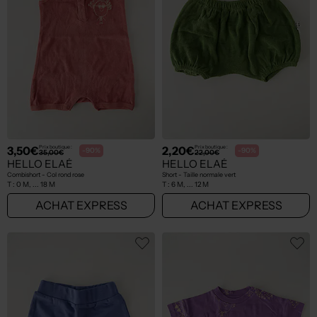
3,50€
2,20€
Prix boutique :
Prix boutique :
-90%
-90%
35,00€
22,00€
HELLO ELAÉ
HELLO ELAÉ
Combishort - Col rond rose
Short - Taille normale vert
T :
0 M, ... 18 M
T :
6 M, ... 12 M
ACHAT EXPRESS
ACHAT EXPRESS