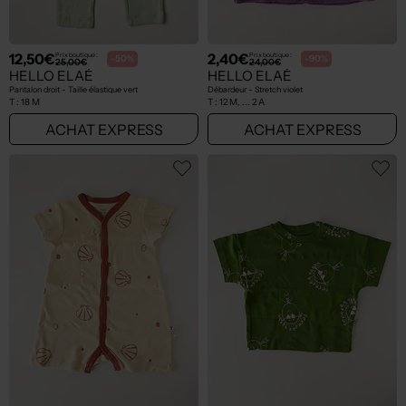
12,50€
2,40€
Prix boutique :
Prix boutique :
-50%
-90%
25,00€
24,00€
HELLO ELAÉ
HELLO ELAÉ
Pantalon droit - Taille élastique vert
Débardeur - Stretch violet
T :
18 M
T :
12 M, ... 2 A
ACHAT EXPRESS
ACHAT EXPRESS