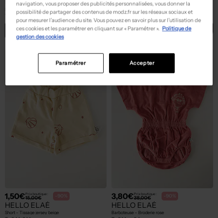
HELLO ELAÉ
HELLO ELAÉ
navigation, vous proposer des publicités personnalisées, vous donner la
Short - Stretch marron
Body lingerie - Coupe droite marron
possibilité de partager des contenus de modz.fr sur les réseaux sociaux et
T :
0 M
T :
0 M, 3 M
pour mesurer l’audience du site. Vous pouvez en savoir plus sur l’utilisation de
ces cookies et les paramétrer en cliquant sur « Paramétrer ».
Politique de
ACHAT EXPRESS
ACHAT EXPRESS
gestion des cookies
Paramétrer
Accepter
1,50€
3,80€
Prix boutique :
Prix boutique :
-90%
-90%
15,00€
38,00€
HELLO ELAÉ
HELLO ELAÉ
Short - Tissage jersey beige
Barboteuse - Broderie rose