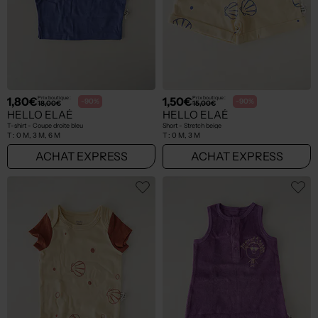
1,80€
1,50€
Prix boutique :
Prix boutique :
-90%
-90%
18,00€
15,00€
HELLO ELAÉ
HELLO ELAÉ
T-shirt - Coupe droite bleu
Short - Stretch beige
T :
0 M, 3 M, 6 M
T :
0 M, 3 M
ACHAT EXPRESS
ACHAT EXPRESS