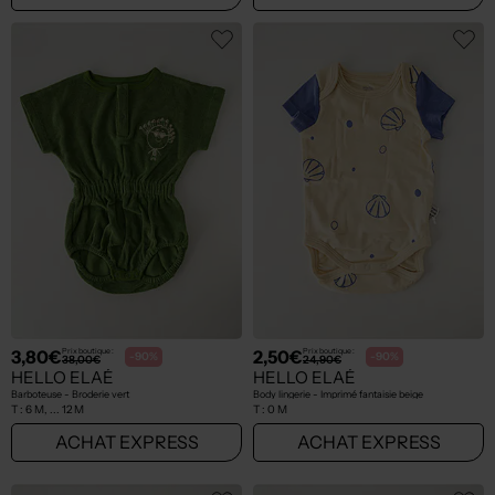
3,80€
2,50€
Prix boutique :
Prix boutique :
-90%
-90%
38,00€
24,90€
HELLO ELAÉ
HELLO ELAÉ
Barboteuse - Broderie vert
Body lingerie - Imprimé fantaisie beige
T :
6 M, ... 12 M
T :
0 M
ACHAT EXPRESS
ACHAT EXPRESS