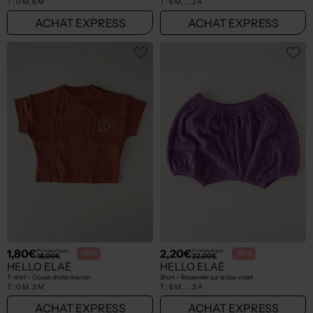
T :
0 M, 6 M
T :
6 M, ... 2 A
ACHAT EXPRESS
ACHAT EXPRESS
1,80€
2,20€
Prix boutique :
Prix boutique :
-90%
-90%
18,00€
22,00€
HELLO ELAÉ
HELLO ELAÉ
T-shirt - Coupe droite marron
Short - Resserrée sur le bas violet
T :
0 M, 3 M
T :
6 M, ... 3 A
ACHAT EXPRESS
ACHAT EXPRESS