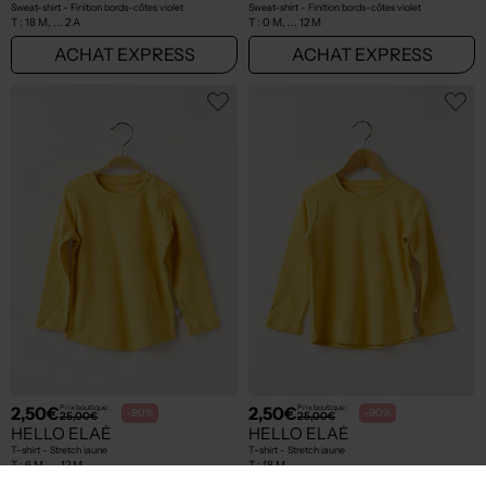
8,00€
8,00€
Prix boutique :
Prix boutique :
-80%
-80%
40,00€
40,00€
HELLO ELAÉ
HELLO ELAÉ
Sweat-shirt - Finition bords-côtes violet
Sweat-shirt - Finition bords-côtes violet
T :
18 M, ... 2 A
T :
0 M, ... 12 M
ACHAT EXPRESS
ACHAT EXPRESS