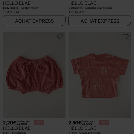
HELLO ELAÉ
HELLO ELAÉ
Body lingerie - Stretch marron
Combishort - Manches courtes bleu
T :
0 M, 3 M
T :
0 M, 3 M
ACHAT EXPRESS
ACHAT EXPRESS
2,20€
2,50€
Prix boutique :
Prix boutique :
-90%
-90%
22,00€
25,00€
HELLO ELAÉ
HELLO ELAÉ
Short - Stretch rose
T-shirt - Coupe droite rose