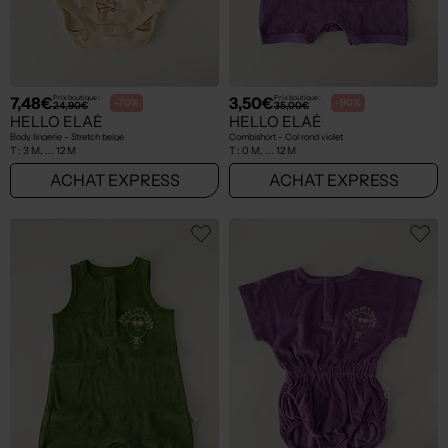
7,48€
3,50€
Prix boutique :
Prix boutique :
-70%
-90%
24,90€
35,00€
HELLO ELAÉ
HELLO ELAÉ
Body lingerie - Stretch beige
Combishort - Col rond violet
T :
3 M, ... 12 M
T :
0 M, ... 12 M
ACHAT EXPRESS
ACHAT EXPRESS