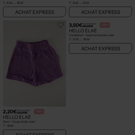
T :
6 M, ... 18 M
T :
6 M, ... 12 M
ACHAT EXPRESS
ACHAT EXPRESS
2,20€
3,50€
Prix boutique :
Prix boutique :
-90%
-90%
22,00€
35,00€
HELLO ELAÉ
HELLO ELAÉ
Short - Coupe droite violet
Combishort - Imprimé fantaisie violet
T :
18 M
T :
0 M, ... 18 M
ACHAT EXPRESS
ACHAT EXPRESS