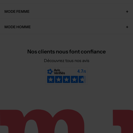
Pantalon droit - Poches rose
Pantalon slim - Taille basse bleu
T :
12 A
T :
14 A
ACHAT EXPRESS
ACHAT EXPRESS
32,50€
12,46€
Prix boutique :
Prix boutique :
-50%
-50%
65,00€
24,90€
TEDDY SMITH
MAYORAL
Pantacourt - Coupe droite bleu
Pantalon droit - Resserrée sur le bas bleu
T :
10 A
T :
6 M
ACHAT EXPRESS
ACHAT EXPRESS
27,50€
29,95€
Prix boutique :
Prix boutique :
-50%
-50%
55,00€
59,90€
REDSOUL
TEDDY SMITH
Jogging - Slim gris
Pantalon slim - Tissage enduit noir
T :
16 A
T :
12 A, ... 14 A
ACHAT EXPRESS
ACHAT EXPRESS
13,50€
10,99€
Prix boutique :
Prix boutique :
-50%
-50%
26,99€
21,99€
NAME IT
STERNTALER
Jogging bleu marine
Pantalon droit - Resserrée sur le bas bleu
T :
14 A
T :
3 M, 6 M
ACHAT EXPRESS
ACHAT EXPRESS