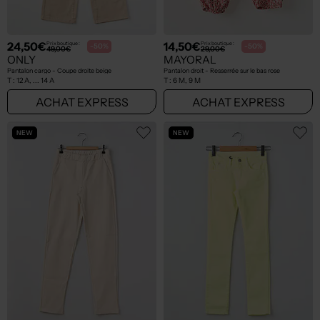
24,50€
14,50€
Prix boutique :
Prix boutique :
-50%
-50%
49,00€
29,00€
ONLY
MAYORAL
Pantalon cargo - Coupe droite beige
Pantalon droit - Resserrée sur le bas rose
T :
12 A, ... 14 A
T :
6 M, 9 M
ACHAT EXPRESS
ACHAT EXPRESS
NEW
NEW