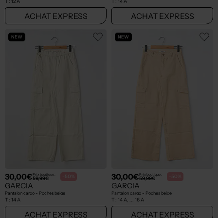
T :
12 A
T :
14 A
ACHAT EXPRESS
ACHAT EXPRESS
NEW
NEW
30,00€
30,00€
Prix boutique :
Prix boutique :
-50%
-50%
59,99€
59,99€
GARCIA
GARCIA
Pantalon cargo - Poches beige
Pantalon cargo - Poches beige
T :
14 A
T :
14 A, ... 16 A
ACHAT EXPRESS
ACHAT EXPRESS