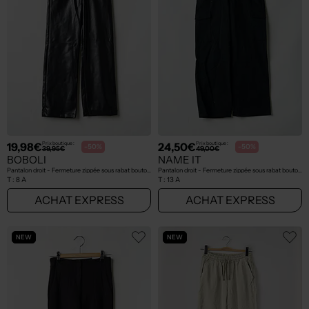
19,98€
24,50€
Prix boutique :
Prix boutique :
-50%
-50%
39,95€
49,00€
BOBOLI
NAME IT
Pantalon droit - Fermeture zippée sous rabat boutonné noir
Pantalon droit - Fermeture zippée sous rabat boutonné noir
T :
8 A
T :
13 A
ACHAT EXPRESS
ACHAT EXPRESS
NEW
NEW