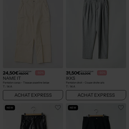
24,50€
31,50€
Prix boutique :
Prix boutique :
-50%
-50%
49,00€
63,00€
NAME IT
IKKS
Pantalon cargo - Tissage popeline beige
Pantalon droit - Coupe droite gris
T :
14 A
T :
14 A
ACHAT EXPRESS
ACHAT EXPRESS
NEW
NEW