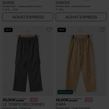
GUESS
GARCIA
Pantalon slim - Tissage popeline marron
Pantalon droit - Coupe droite jaune
T :
8 A, ... 12 A
T :
12 A
ACHAT EXPRESS
ACHAT EXPRESS
NEW
NEW
Seconde main
25,00€
14,00€
Prix boutique :
Prix neuf estimé :
-50%
-60%
49,99€
35,00€
LE TEMPS DES CERISES
ZARA
Pantalon cargo - Poches noir
Pantalon droit - Coupe droite beige