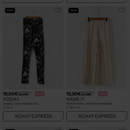
NEW
NEW
19,00€
13,50€
Prix boutique :
Prix boutique :
-50%
-50%
38,00€
26,99€
ADIDAS
NAME IT
Legging - Sport multisport noir
Pantalon large - Imprimé rayures beige
T :
10 A
T :
6 A, 7 A
ACHAT EXPRESS
ACHAT EXPRESS