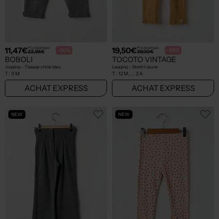
11,47€
19,50€
Prix boutique :
Prix boutique :
-50%
-50%
22,95€
39,00€
BOBOLI
TOCOTO VINTAGE
Jogging - Tissage chiné bleu
Legging - Stretch jaune
T :
3 M
T :
12 M, ... 2 A
ACHAT EXPRESS
ACHAT EXPRESS
NEW
NEW