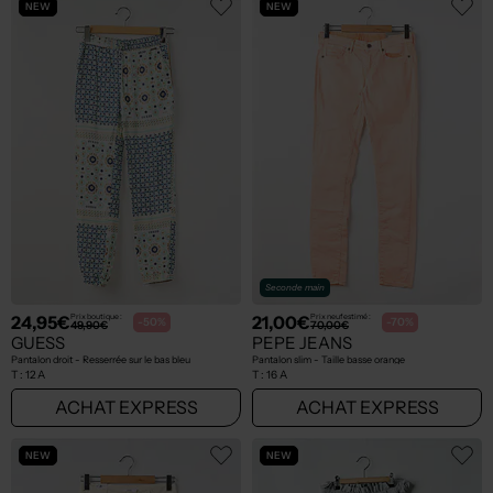
NEW
NEW
Seconde main
24,95€
21,00€
Prix boutique :
Prix neuf estimé :
-50%
-70%
49,90€
70,00€
GUESS
PEPE JEANS
Pantalon droit - Resserrée sur le bas bleu
Pantalon slim - Taille basse orange
T :
12 A
T :
16 A
ACHAT EXPRESS
ACHAT EXPRESS
NEW
NEW