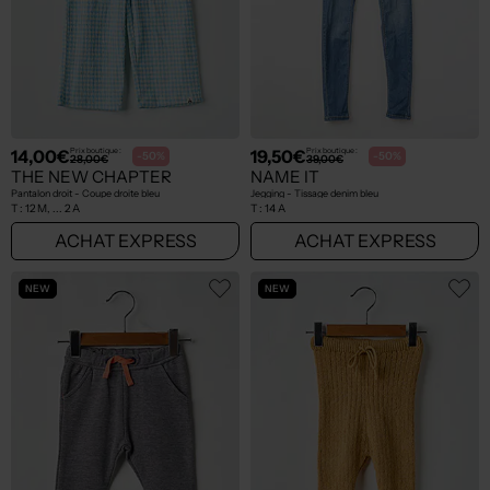
14,00€
19,50€
Prix boutique :
Prix boutique :
-50%
-50%
28,00€
39,00€
THE NEW CHAPTER
NAME IT
Pantalon droit - Coupe droite bleu
Jegging - Tissage denim bleu
T :
12 M, ... 2 A
T :
14 A
ACHAT EXPRESS
ACHAT EXPRESS
NEW
NEW