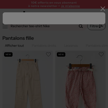
10€ offerts en vous abonnant
à notre newsletter >
Je m'abonne
1
Filtrer
Pantalons fille
Afficher tout
Pantalons droits
Leggings
Pantalons slim
NEW
NEW