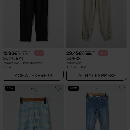
19,96€
29,45€
Prix boutique :
Prix boutique :
-50%
-50%
39,90€
58,90€
MAYORAL
GUESS
Pantalon droit - Coupe droite noir
Jogging vert
T :
8 A
T :
10 A, ... 16 A
ACHAT EXPRESS
ACHAT EXPRESS
NEW
NEW