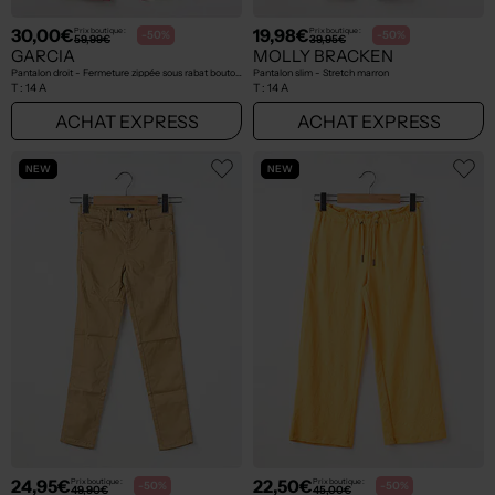
30,00€
19,98€
Prix boutique :
Prix boutique :
-50%
-50%
59,99€
39,95€
GARCIA
MOLLY BRACKEN
Pantalon droit - Fermeture zippée sous rabat boutonné rose
Pantalon slim - Stretch marron
T :
14 A
T :
14 A
ACHAT EXPRESS
ACHAT EXPRESS
NEW
NEW
24,95€
22,50€
Prix boutique :
Prix boutique :
-50%
-50%
49,90€
45,00€