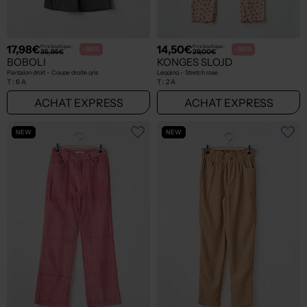
17,98€
14,50€
Prix boutique :
Prix boutique :
-50%
-50%
35,95€
29,00€
BOBOLI
KONGES SLOJD
Pantalon droit - Coupe droite gris
Legging - Stretch rose
T :
6 A
T :
2 A
ACHAT EXPRESS
ACHAT EXPRESS
NEW
NEW