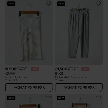
NEW
NEW
11,50€
31,50€
Prix boutique :
Prix boutique :
-50%
-50%
23,00€
63,00€
QUAPI
IKKS
Legging - Stretch bleu
Pantalon droit - Coupe droite gris
T :
9 M, 3 A
T :
14 A
ACHAT EXPRESS
ACHAT EXPRESS
NEW
NEW