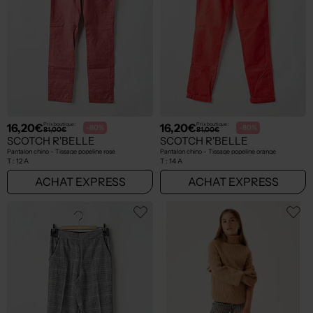
16,20€
16,20€
Prix boutique :
Prix boutique :
-80%
-80%
81,00€
81,00€
SCOTCH R'BELLE
SCOTCH R'BELLE
Pantalon chino - Tissage popeline rose
Pantalon chino - Tissage popeline orange
T :
12 A
T :
14 A
ACHAT EXPRESS
ACHAT EXPRESS