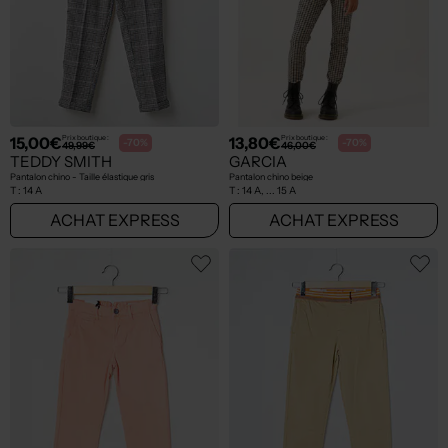
15,00€
13,80€
Prix boutique :
Prix boutique :
-70%
-70%
49,99€
46,00€
TEDDY SMITH
GARCIA
Pantalon chino - Taille élastique gris
Pantalon chino beige
T :
14 A
T :
14 A, ... 15 A
ACHAT EXPRESS
ACHAT EXPRESS