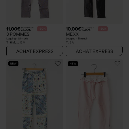
11,00€
10,00€
Prix boutique :
Prix boutique :
-50%
-50%
22,00€
19,99€
3 POMMES
MEXX
Legging - Slim gris
Legging - Slim noir
T :
6 M, ... 12 M
T :
2 A
ACHAT EXPRESS
ACHAT EXPRESS
NEW
NEW