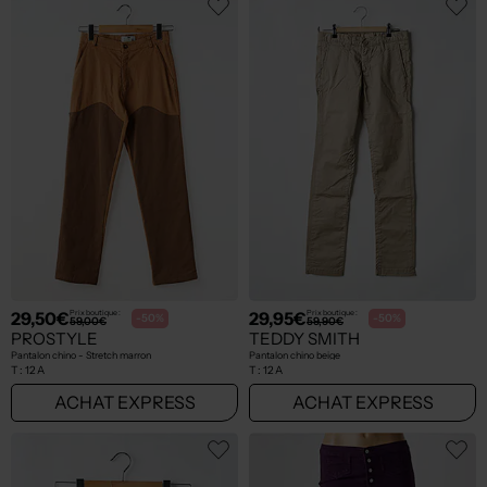
29,50€
29,95€
Prix boutique :
Prix boutique :
-50%
-50%
59,00€
59,90€
PROSTYLE
TEDDY SMITH
Pantalon chino - Stretch marron
Pantalon chino beige
T :
12 A
T :
12 A
ACHAT EXPRESS
ACHAT EXPRESS