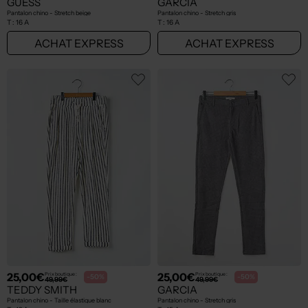
GUESS
GARCIA
Pantalon chino - Stretch beige
Pantalon chino - Stretch gris
T :
16 A
T :
16 A
ACHAT EXPRESS
ACHAT EXPRESS
25,00€
25,00€
Prix boutique :
Prix boutique :
-50%
-50%
49,99€
49,99€
TEDDY SMITH
GARCIA
Pantalon chino - Taille élastique blanc
Pantalon chino - Stretch gris