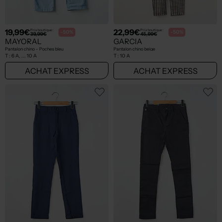
19,99€
22,99€
Prix boutique :
Prix boutique :
-50%
-50%
39,99€
45,99€
MAYORAL
GARCIA
Pantalon chino - Poches bleu
Pantalon chino beige
T :
6 A, ... 10 A
T :
10 A
ACHAT EXPRESS
ACHAT EXPRESS