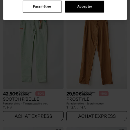
Paramétrer
Accepter
42,50€
29,50€
Prix boutique :
Prix boutique :
-50%
-50%
85,00€
59,00€
SCOTCH R'BELLE
PROSTYLE
Pantalon chino - Tissage popeline vert
Pantalon chino - Stretch marron
T :
14 A
T :
12 A, ... 14 A
ACHAT EXPRESS
ACHAT EXPRESS