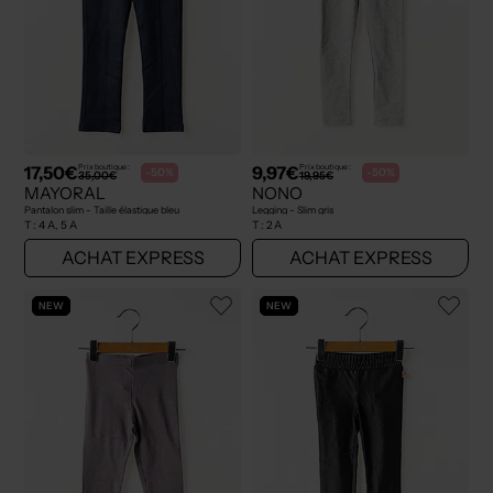
17,50€
9,97€
Prix boutique :
Prix boutique :
-50%
-50%
35,00€
19,95€
MAYORAL
NONO
Pantalon slim - Taille élastique bleu
Legging - Slim gris
T :
4 A, 5 A
T :
2 A
ACHAT EXPRESS
ACHAT EXPRESS
NEW
NEW