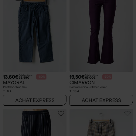
13,60€
19,50€
Prix boutique :
Prix boutique :
-60%
-70%
33,99€
65,00€
MAYORAL
CIMARRON
Pantalon chino bleu
Pantalon chino - Stretch violet
T :
6 A
T :
18 A
ACHAT EXPRESS
ACHAT EXPRESS