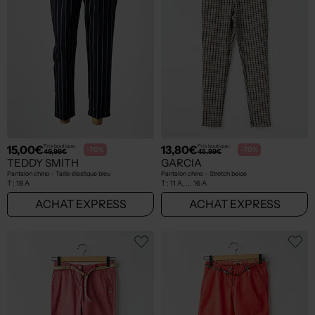
15,00€
13,80€
Prix boutique :
Prix boutique :
-70%
-70%
49,99€
45,99€
TEDDY SMITH
GARCIA
Pantalon chino - Taille élastique bleu
Pantalon chino - Stretch beige
T :
18 A
T :
11 A, ... 16 A
ACHAT EXPRESS
ACHAT EXPRESS