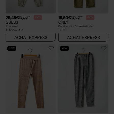
29,45€
19,50€
Prix boutique :
Prix boutique :
-50%
-50%
58,90€
39,00€
GUESS
ONLY
Jogging vert
Pantalon droit - Coupe droite vert
T :
10 A, ... 16 A
T :
14 A
ACHAT EXPRESS
ACHAT EXPRESS
NEW
NEW