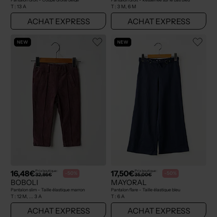
T :
13 A
T :
3 M, 6 M
ACHAT EXPRESS
ACHAT EXPRESS
NEW
NEW
16,48€
17,50€
Prix boutique :
Prix boutique :
-50%
-50%
32,95€
35,00€
BOBOLI
MAYORAL
Pantalon slim - Taille élastique marron
Pantalon flare - Taille élastique bleu
T :
12 M, ... 3 A
T :
6 A
ACHAT EXPRESS
ACHAT EXPRESS