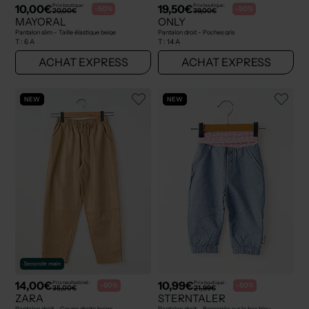
10,00€
19,50€
Prix boutique :
Prix boutique :
-50%
-50%
20,00€
39,00€
MAYORAL
ONLY
Pantalon slim - Taille élastique beige
Pantalon droit - Poches gris
T :
6 A
T :
14 A
ACHAT EXPRESS
ACHAT EXPRESS
NEW
NEW
Seconde main
14,00€
10,99€
Prix neuf estimé :
Prix boutique :
-60%
-50%
35,00€
21,99€
ZARA
STERNTALER
Pantalon droit - Coupe droite beige
Pantalon droit - Resserrée sur le bas bleu