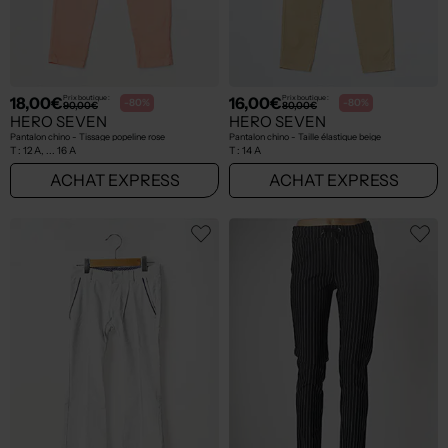
18,00€
16,00€
Prix boutique :
Prix boutique :
-80%
-80%
90,00€
80,00€
HERO SEVEN
HERO SEVEN
Pantalon chino - Tissage popeline rose
Pantalon chino - Taille élastique beige
T :
12 A, ... 16 A
T :
14 A
ACHAT EXPRESS
ACHAT EXPRESS