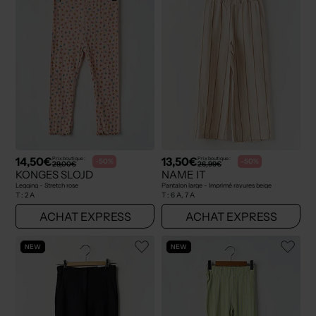
14,50€
13,50€
Prix boutique :
Prix boutique :
-50%
-50%
29,00€
26,99€
KONGES SLOJD
NAME IT
Legging - Stretch rose
Pantalon large - Imprimé rayures beige
T :
2 A
T :
6 A, 7 A
ACHAT EXPRESS
ACHAT EXPRESS
NEW
NEW