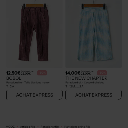
12,50€
14,00€
Prix boutique :
Prix boutique :
-50%
-50%
25,00€
28,00€
BOBOLI
THE NEW CHAPTER
Pantalon slim - Taille élastique marron
Pantalon droit - Coupe droite bleu
T :
2 A
T :
12 M, ... 2 A
ACHAT EXPRESS
ACHAT EXPRESS
MODZ
Articles fille
Pantalons fille
Pantalons chino fille