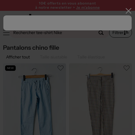
10€ offerts en vous abonnant
à notre newsletter >
Je m'abonne
1
Filtrer
Pantalons chino fille
Afficher tout
Taille ajustable
Taille élastique
NEW