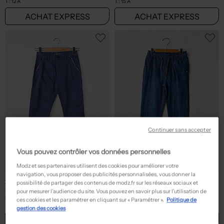
T :
12 A
T :
15 A
ACHAT EXPRESS
ACHAT EXPRESS
Continuer sans accepter
Vous pouvez contrôler vos données personnelles
Modz et ses partenaires utilisent des cookies pour améliorer votre
navigation, vous proposer des publicités personnalisées, vous donner la
29,95€
19,99€
Prix boutique :
Prix boutique :
-50%
-50%
possibilité de partager des contenus de modz.fr sur les réseaux sociaux et
59,90€
39,99€
GUESS
GARCIA
pour mesurer l’audience du site. Vous pouvez en savoir plus sur l’utilisation de
Pantalon chino - Stretch bleu
Pantalon chino - Stretch bleu
ces cookies et les paramétrer en cliquant sur « Paramétrer ».
Politique de
T :
12 A
T :
7 A, 8 A
gestion des cookies
ACHAT EXPRESS
ACHAT EXPRESS