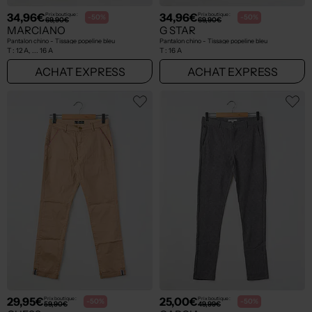
34,96€
34,96€
Prix boutique :
Prix boutique :
-50%
-50%
69,90€
69,90€
MARCIANO
G STAR
Pantalon chino - Tissage popeline bleu
Pantalon chino - Tissage popeline bleu
T :
12 A, ... 16 A
T :
16 A
ACHAT EXPRESS
ACHAT EXPRESS
29,95€
25,00€
Prix boutique :
Prix boutique :
-50%
-50%
59,90€
49,99€