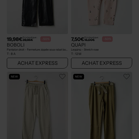
19,98€
7,50€
Prix boutique :
Prix boutique :
-50%
-50%
39,95€
15,00€
BOBOLI
QUAPI
Pantalon droit - Fermeture zippée sous rabat boutonné noir
Legging - Stretch rose
T :
8 A
T :
12 M
ACHAT EXPRESS
ACHAT EXPRESS
NEW
NEW