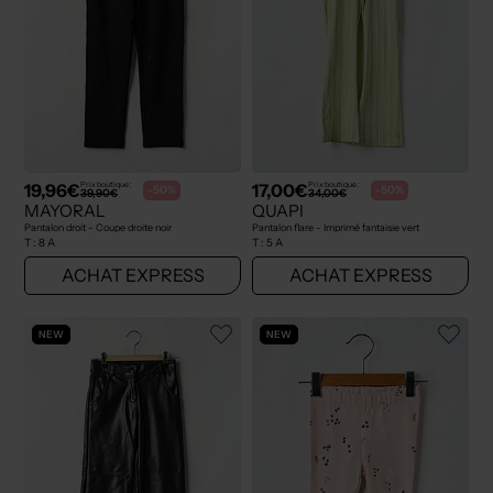
19,96€
17,00€
Prix boutique :
Prix boutique :
-50%
-50%
39,90€
34,00€
MAYORAL
QUAPI
Pantalon droit - Coupe droite noir
Pantalon flare - Imprimé fantaisie vert
T :
8 A
T :
5 A
ACHAT EXPRESS
ACHAT EXPRESS
NEW
NEW