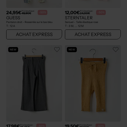
24,95€
12,00€
Prix boutique :
Prix boutique :
-50%
-50%
49,90€
24,00€
GUESS
STERNTALER
Pantalon droit - Resserrée sur le bas bleu
Sarouel - Taille élastique rose
T :
12 A
T :
3 M, ... 12 M
ACHAT EXPRESS
ACHAT EXPRESS
NEW
NEW
17,98€
19,50€
Prix boutique :
Prix boutique :
-50%
-50%