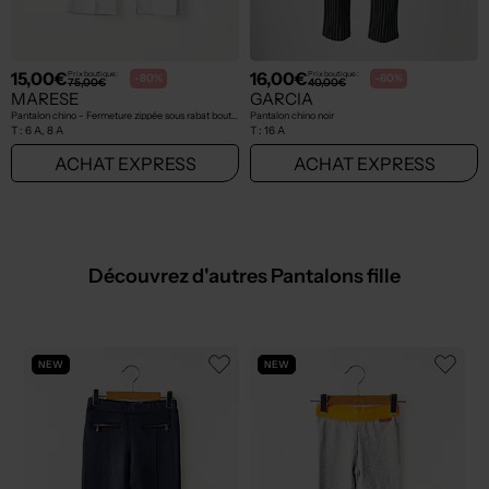
15,00€
16,00€
Prix boutique :
Prix boutique :
-80%
-60%
75,00€
40,00€
MARESE
GARCIA
Pantalon chino - Fermeture zippée sous rabat boutonné bleu
Pantalon chino noir
T :
6 A, 8 A
T :
16 A
ACHAT EXPRESS
ACHAT EXPRESS
Découvrez d'autres Pantalons fille
NEW
NEW