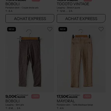
35,95€
39,00€
BOBOLI
TOCOTO VINTAGE
Pantalon droit - Coupe droite gris
Legging - Stretch jaune
T :
6 A
T :
12 M, ... 2 A
ACHAT EXPRESS
ACHAT EXPRESS
NEW
NEW
9,00€
17,50€
Prix boutique :
Prix boutique :
-50%
-50%
18,00€
35,00€
BOBOLI
MAYORAL
Legging - Slim gris
Pantalon slim - Taille élastique beige
T :
6 M, ... 2 A
T :
4 A