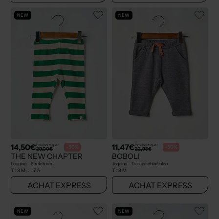
NEW
NEW
14,50€
11,47€
Prix boutique :
Prix boutique :
-50%
-50%
29,00€
22,95€
THE NEW CHAPTER
BOBOLI
Legging - Stretch vert
Jogging - Tissage chiné bleu
T :
3 M, ... 7 A
T :
3 M
ACHAT EXPRESS
ACHAT EXPRESS
NEW
NEW