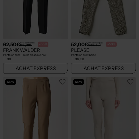
62,50€
52,00€
Prix boutique :
Prix boutique :
-50%
-50%
125,00€
103,99€
FRANK WALDER
PLEASE
Pantalon slim - Taille élastique noir
Pantalon droit beige
T :
38
T :
36, 38
ACHAT EXPRESS
ACHAT EXPRESS
NEW
NEW