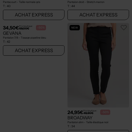
41,00€
54,97€
Prix boutique :
Prix boutique :
-50%
-50%
82,00€
109,95€
LEWINGER
TONI
Pantacourt - Taille normale gris
Pantalon droit - Stretch marron
T :
40
T :
44
ACHAT EXPRESS
ACHAT EXPRESS
NEW
NEW