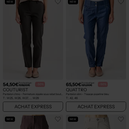
NEW
NEW
54,50€
65,50€
Prix boutique :
Prix boutique :
-50%
-50%
109,00€
131,00€
COUTURIST
QUATTRO
Pantalon chino - Fermeture zippée sous rabat boutonné noir
Pantalon slim - Tissage popeline bleu
T :
W25, W26, W27, ... W29
T :
42, 46
ACHAT EXPRESS
ACHAT EXPRESS
NEW
NEW