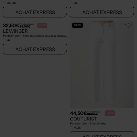
T :
34, 36
T :
44
ACHAT EXPRESS
ACHAT EXPRESS
NEW
NEW
32,50€
44,50€
Prix boutique :
Prix boutique :
-50%
-50%
65,00€
89,00€
LEWINGER
COUTURIST
Pantalon droit - Fermeture zippée sous rabat boutonné gris
Pantalon droit - Stretch blanc
T :
42
T :
W26
ACHAT EXPRESS
ACHAT EXPRESS