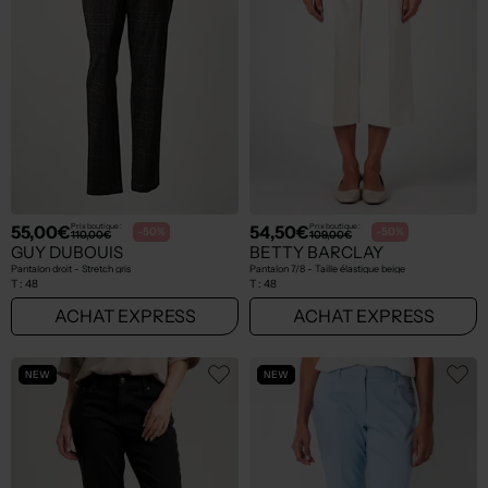
55,00€
54,50€
Prix boutique :
Prix boutique :
-50%
-50%
110,00€
109,00€
GUY DUBOUIS
BETTY BARCLAY
Pantalon droit - Stretch gris
Pantalon 7/8 - Taille élastique beige
T :
48
T :
48
ACHAT EXPRESS
ACHAT EXPRESS
NEW
NEW