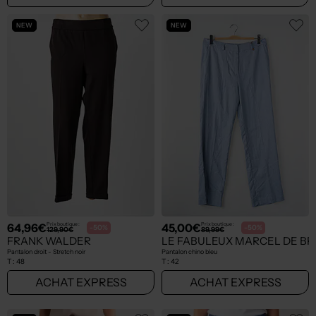
NEW
NEW
64,96€
45,00€
Prix boutique :
Prix boutique :
-50%
-50%
129,90€
89,99€
FRANK WALDER
LE FABULEUX MARCEL DE B
Pantalon droit - Stretch noir
Pantalon chino bleu
T :
48
T :
42
ACHAT EXPRESS
ACHAT EXPRESS