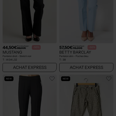
44,50€
57,50€
Prix boutique :
Prix boutique :
-50%
-50%
89,00€
115,00€
MUSTANG
BETTY BARCLAY
Pantalon droit - Stretch noir
Pantalon slim - Poches bleu
T :
W34 L32
T :
38
ACHAT EXPRESS
ACHAT EXPRESS
NEW
NEW