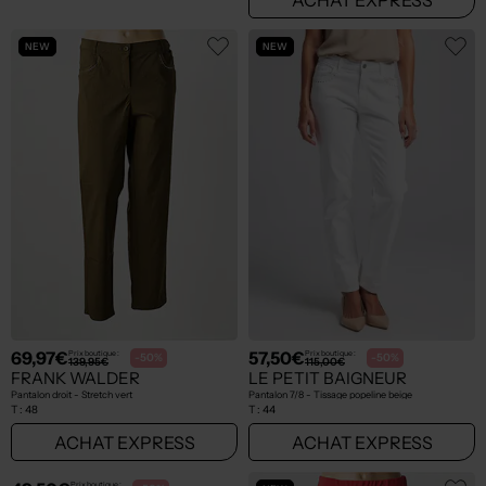
NEW
NEW
69,97€
57,50€
Prix boutique :
Prix boutique :
-50%
-50%
139,95€
115,00€
FRANK WALDER
LE PETIT BAIGNEUR
Pantalon droit - Stretch vert
Pantalon 7/8 - Tissage popeline beige
T :
48
T :
44
ACHAT EXPRESS
ACHAT EXPRESS