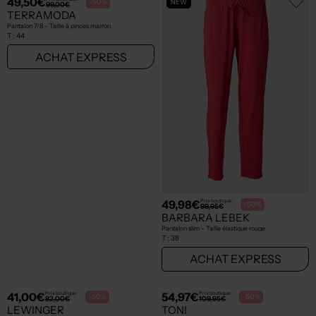
NEW
NEW
49,50€
49,98€
Prix boutique :
Prix boutique :
-50%
-50%
99,00€
99,95€
TERRAMODA
BARBARA LEBEK
Pantalon 7/8 - Taille à pinces marron
Pantalon slim - Taille élastique rouge
T :
44
T :
38
ACHAT EXPRESS
ACHAT EXPRESS
NEW
NEW