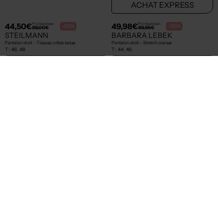
34,50€
24,95€
Prix boutique :
Prix boutique :
-50%
-50%
69,00€
49,90€
GEVANA
BROADWAY
Pantalon 7/8 - Tissage popeline bleu
Pantalon slim - Taille élastique noir
T :
42
T :
34
ACHAT EXPRESS
ACHAT EXPRESS
NEW
NEW