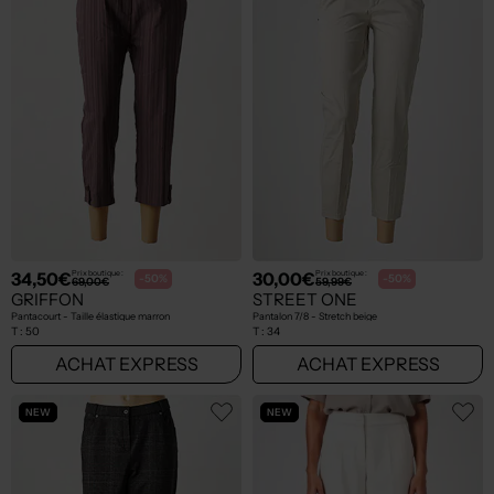
34,50€
30,00€
Prix boutique :
Prix boutique :
-50%
-50%
69,00€
59,99€
GRIFFON
STREET ONE
Pantacourt - Taille élastique marron
Pantalon 7/8 - Stretch beige
T :
50
T :
34
ACHAT EXPRESS
ACHAT EXPRESS
NEW
NEW