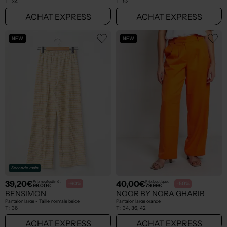
T :
34
T :
52
ACHAT EXPRESS
ACHAT EXPRESS
NEW
NEW
Seconde main
39,20€
40,00€
Prix neuf estimé :
Prix boutique :
-60%
-50%
98,00€
79,99€
BENSIMON
NOOR BY NORA GHARIB
Pantalon large - Taille normale beige
Pantalon large orange
T :
36
T :
34, 36, 42
ACHAT EXPRESS
ACHAT EXPRESS