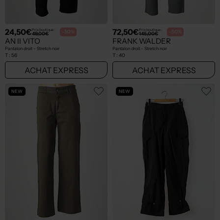
24,50€
72,50€
Prix boutique :
Prix boutique :
-50%
-50%
49,00€
145,00€
AN II VITO
FRANK WALDER
Pantalon droit - Stretch noir
Pantalon droit - Stretch noir
T :
56
T :
40
ACHAT EXPRESS
ACHAT EXPRESS
NEW
NEW