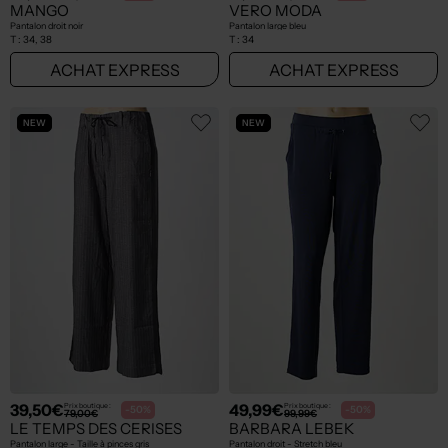
MANGO
VERO MODA
Pantalon droit noir
Pantalon large bleu
T :
34, 38
T :
34
ACHAT EXPRESS
ACHAT EXPRESS
NEW
NEW
39,50€
49,99€
Prix boutique :
Prix boutique :
-50%
-50%
79,00€
99,99€
LE TEMPS DES CERISES
BARBARA LEBEK
Pantalon large - Taille à pinces gris
Pantalon droit - Stretch bleu