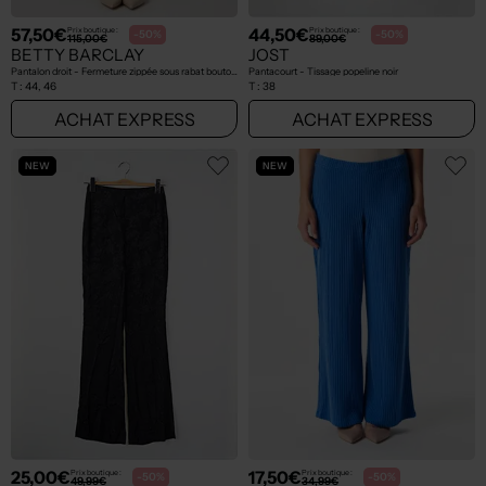
57,50€
44,50€
Prix boutique :
Prix boutique :
-50%
-50%
115,00€
89,00€
BETTY BARCLAY
JOST
Pantalon droit - Fermeture zippée sous rabat boutonné blanc
Pantacourt - Tissage popeline noir
T :
44, 46
T :
38
ACHAT EXPRESS
ACHAT EXPRESS
NEW
NEW
25,00€
17,50€
Prix boutique :
Prix boutique :
-50%
-50%
49,99€
34,99€