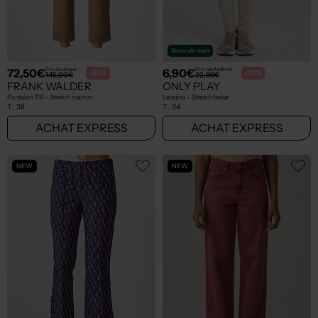
Seconde main
72,50€
6,90€
Prix boutique :
Prix neuf estimé :
-50%
-70%
145,00€
22,99€
FRANK WALDER
ONLY PLAY
Pantalon 7/8 - Stretch marron
Legging - Stretch beige
T :
38
T :
34
ACHAT EXPRESS
ACHAT EXPRESS
NEW
NEW