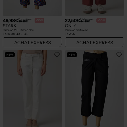
49,98€
22,50€
Prix boutique :
Prix boutique :
-50%
-50%
99,95€
44,99€
STARK
ONLY
Pantalon 7/8 - Stretch bleu
Pantalon droit rouge
T :
36, 38, 40, ... 48
T :
W25
ACHAT EXPRESS
ACHAT EXPRESS
NEW
NEW