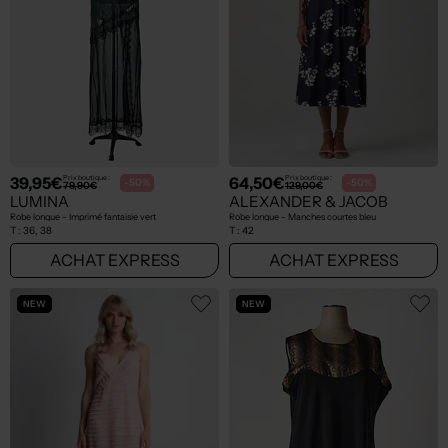
39,95€
64,50€
Prix boutique :
Prix boutique :
-50%
-50%
79,90€
129,00€
LUMINA
ALEXANDER & JACOB
Robe longue - Imprimé fantaisie vert
Robe longue - Manches courtes bleu
T :
36, 38
T :
42
ACHAT EXPRESS
ACHAT EXPRESS
NEW
NEW