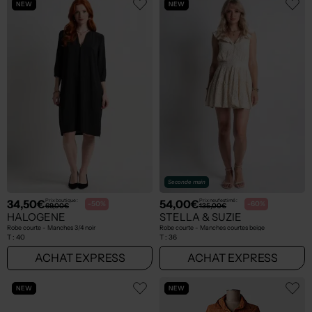
NEW
NEW
Seconde main
34,50€
54,00€
Prix boutique :
Prix neuf estimé :
-50%
-60%
69,00€
135,00€
HALOGENE
STELLA & SUZIE
Robe courte - Manches 3/4 noir
Robe courte - Manches courtes beige
T :
40
T :
36
ACHAT EXPRESS
ACHAT EXPRESS
NEW
NEW