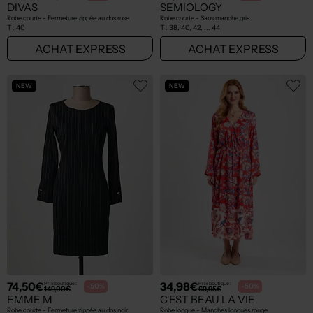
DIVAS
SEMIOLOGY
Robe courte - Fermeture zippée au dos rose
Robe courte - Sans manche gris
T :
40
T :
38, 40, 42, ... 44
ACHAT EXPRESS
ACHAT EXPRESS
NEW
NEW
74,50€
34,98€
Prix boutique :
Prix boutique :
-50%
-50%
149,00€
69,95€
EMME M
C'EST BEAU LA VIE
Robe courte - Fermeture zippée au dos noir
Robe longue - Manches longues rouge