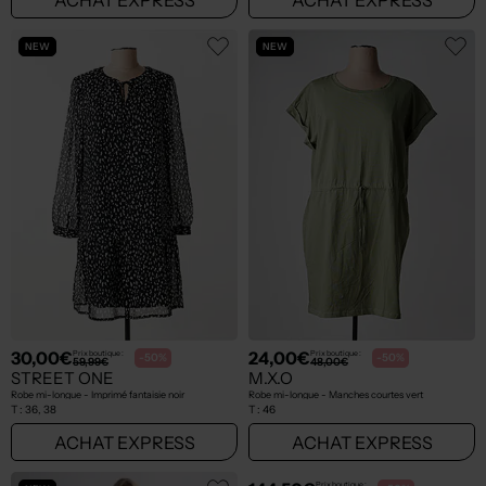
NEW
NEW
30,00€
24,00€
Prix boutique :
Prix boutique :
-50%
-50%
59,99€
48,00€
STREET ONE
M.X.O
Robe mi-longue - Imprimé fantaisie noir
Robe mi-longue - Manches courtes vert
T :
36, 38
T :
46
ACHAT EXPRESS
ACHAT EXPRESS