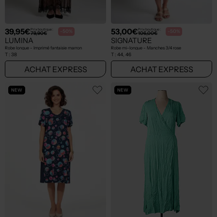
39,95€
53,00€
Prix boutique :
Prix boutique :
-50%
-50%
79,90€
106,00€
LUMINA
SIGNATURE
Robe longue - Imprimé fantaisie marron
Robe mi-longue - Manches 3/4 rose
T :
38
T :
44, 46
ACHAT EXPRESS
ACHAT EXPRESS
NEW
NEW