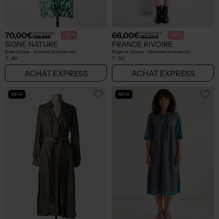
70,00€
66,00€
Prix boutique :
Prix boutique :
-50%
-50%
139,99€
132,00€
SIGNE NATURE
FRANCE RIVOIRE
Robe longue - Imprimé fantaisie vert
Robe mi-longue - Manches longues noir
T :
40
T :
50
ACHAT EXPRESS
ACHAT EXPRESS
NEW
NEW