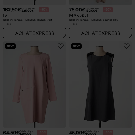
162,50€
75,00€
Prix boutique :
Prix boutique :
-50%
-50%
325,00€
150,00€
IVI
MARGOT
Robe mi-longue - Manches longues vert
Robe mi-longue - Manches courtes bleu
T :
36
T :
36
ACHAT EXPRESS
ACHAT EXPRESS
NEW
NEW
64,50€
45,00€
Prix boutique :
Prix boutique :
-50%
-50%
129,00€
90,00€