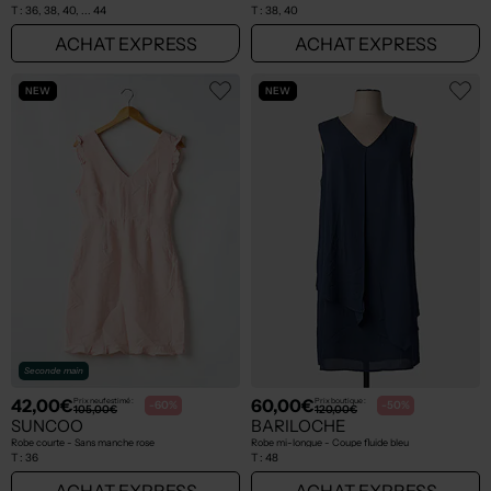
T :
36, 38, 40, ... 44
T :
38, 40
ACHAT EXPRESS
ACHAT EXPRESS
NEW
NEW
Seconde main
42,00€
60,00€
Prix neuf estimé :
Prix boutique :
-60%
-50%
105,00€
120,00€
SUNCOO
BARILOCHE
Robe courte - Sans manche rose
Robe mi-longue - Coupe fluide bleu
T :
36
T :
48
ACHAT EXPRESS
ACHAT EXPRESS