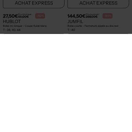
49,99€
34,99€
Prix boutique :
Prix boutique :
-50%
-50%
99,99€
69,99€
SIGNE NATURE
MOLLY BRACKEN
Robe mi-longue - Coupe fluide bleu
Robe courte bleu
T :
38
T :
36
ACHAT EXPRESS
ACHAT EXPRESS
NEW
NEW