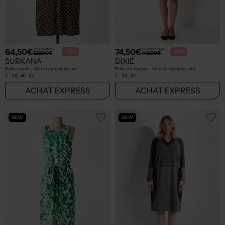
64,50€
74,50€
Prix boutique :
Prix boutique :
-50%
-50%
129,00€
149,00€
SURKANA
DIXIE
Robe courte - Manches longues noir
Robe mi-longue - Manches longues noir
T :
38, 40, 42
T :
34, 42
ACHAT EXPRESS
ACHAT EXPRESS
NEW
NEW