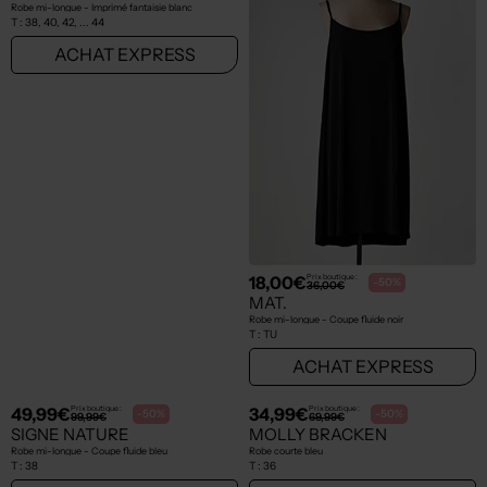
34,00€
18,00€
Prix boutique :
Prix boutique :
-50%
-50%
68,00€
36,00€
MASSANA
MAT.
Robe mi-longue - Imprimé fantaisie blanc
Robe mi-longue - Coupe fluide noir
T :
38, 40, 42, ... 44
T :
TU
ACHAT EXPRESS
ACHAT EXPRESS
NEW
NEW