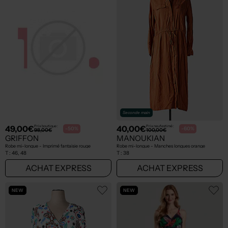
Seconde main
49,00€
40,00€
Prix boutique :
Prix neuf estimé :
-50%
-60%
98,00€
100,00€
GRIFFON
MANOUKIAN
Robe mi-longue - Imprimé fantaisie rouge
Robe mi-longue - Manches longues orange
T :
46, 48
T :
38
ACHAT EXPRESS
ACHAT EXPRESS
NEW
NEW