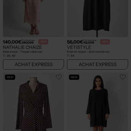
140,00€
56,00€
Prix boutique :
Prix boutique :
-50%
-50%
280,00€
112,00€
NATHALIE CHAIZE
VETISTYLE
Robe longue - Tissage crêpe rose
Robe mi-longue - Sans manche noir
T :
36, 40
T :
54
ACHAT EXPRESS
ACHAT EXPRESS
NEW
NEW