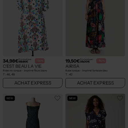
34,98€
19,50€
Prix boutique :
Prix boutique :
-50%
-50%
69,95€
39,00€
C'EST BEAU LA VIE
AIRISA
Robe mi-longue - Imprimé fleurs blanc
Robe longue - Imprimé fantaisie bleu
T :
46, 48
T :
42
ACHAT EXPRESS
ACHAT EXPRESS
NEW
NEW