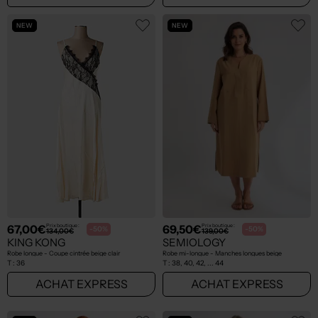
NEW
NEW
67,00€
69,50€
Prix boutique :
Prix boutique :
-50%
-50%
134,00€
139,00€
KING KONG
SEMIOLOGY
Robe longue - Coupe cintrée beige clair
Robe mi-longue - Manches longues beige
T :
36
T :
38, 40, 42, ... 44
ACHAT EXPRESS
ACHAT EXPRESS