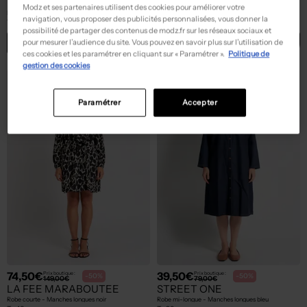
TELMAIL
B.YOUNG
Modz et ses partenaires utilisent des cookies pour améliorer votre
Robe mi-longue - Manches courtes orange
Robe longue - Manches courtes rose
navigation, vous proposer des publicités personnalisées, vous donner la
T :
50
T :
38
possibilité de partager des contenus de modz.fr sur les réseaux sociaux et
ACHAT EXPRESS
ACHAT EXPRESS
pour mesurer l’audience du site. Vous pouvez en savoir plus sur l’utilisation de
ces cookies et les paramétrer en cliquant sur « Paramétrer ».
Politique de
gestion des cookies
NEW
NEW
Paramétrer
Accepter
74,50€
39,50€
Prix boutique :
Prix boutique :
-50%
-50%
149,00€
79,00€
LA FEE MARABOUTEE
STREET ONE
Robe courte - Manches longues noir
Robe mi-longue - Manches longues bleu