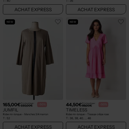
T :
40
T :
36
ACHAT EXPRESS
ACHAT EXPRESS
NEW
NEW
165,00€
44,50€
Prix boutique :
Prix boutique :
-50%
-50%
330,00€
89,00€
JUMFIL
TIMELESS
Robe mi-longue - Manches 3/4 marron
Robe mi-longue - Tissage crêpe rose
T :
52
T :
36, 38, 40, ... 46
ACHAT EXPRESS
ACHAT EXPRESS