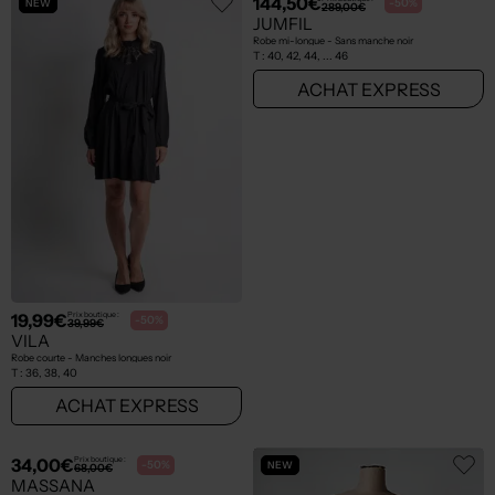
NEW
NEW
19,99€
144,50€
Prix boutique :
Prix boutique :
-50%
-50%
39,99€
289,00€
VILA
JUMFIL
Robe courte - Manches longues noir
Robe mi-longue - Sans manche noir
T :
36, 38, 40
T :
40, 42, 44, ... 46
ACHAT EXPRESS
ACHAT EXPRESS
NEW
NEW