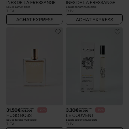
INES DE LA FRESSANGE
INES DE LA FRESSANGE
Eau de parfum blanc
Eau de parfum multicolore
T :
TU
T :
TU
ACHAT EXPRESS
ACHAT EXPRESS
31,50€
3,30€
Prix boutique :
Prix boutique :
-70%
-70%
104,99€
10,99€
HUGO BOSS
LE COUVENT
Eau de toilette multicolore
Eau de cologne multicolore
T :
TU
T :
TU