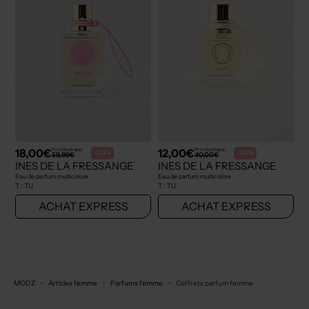
18,00€
12,00€
Prix boutique :
Prix boutique :
-70%
-70%
59,99€
40,00€
INES DE LA FRESSANGE
INES DE LA FRESSANGE
Eau de parfum multicolore
Eau de parfum multicolore
T :
TU
T :
TU
ACHAT EXPRESS
ACHAT EXPRESS
MODZ
Articles femme
Parfums femme
Coffrets parfum femme