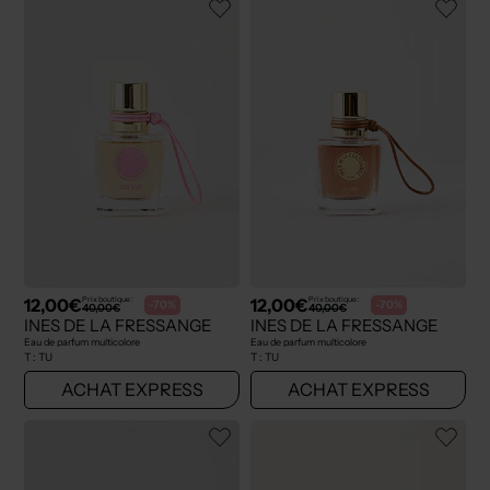
12,00€
12,00€
Prix boutique :
Prix boutique :
-70%
-70%
40,00€
40,00€
INES DE LA FRESSANGE
INES DE LA FRESSANGE
Eau de parfum multicolore
Eau de parfum multicolore
T :
TU
T :
TU
ACHAT EXPRESS
ACHAT EXPRESS