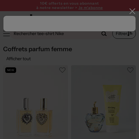
10€ offerts en vous abonnant
à notre newsletter >
Je m'abonne
1
Filtrer
Coffrets parfum femme
Afficher tout
NEW