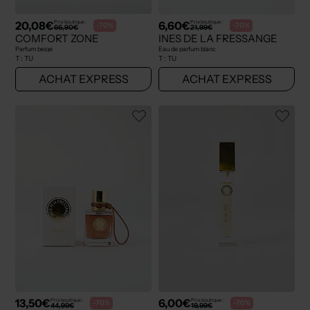
20,08€
6,60€
Prix boutique :
Prix boutique :
-70%
-70%
66,90€
21,99€
COMFORT ZONE
INES DE LA FRESSANGE
Parfum beige
Eau de parfum blanc
T :
TU
T :
TU
ACHAT EXPRESS
ACHAT EXPRESS
13,50€
6,00€
Prix boutique :
Prix boutique :
-70%
-70%
44,99€
19,99€