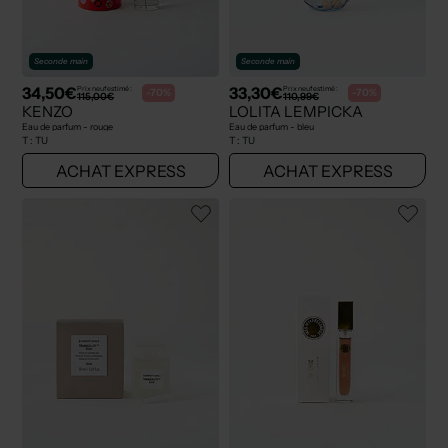
Seconde main
Seconde main
34,50€
33,30€
Prix neuf estimé :
Prix neuf estimé :
-70%
-70%
115,00€
110,99€
KENZO
LOLITA LEMPICKA
Eau de parfum - rouge
Eau de parfum - bleu
T :
TU
T :
TU
ACHAT EXPRESS
ACHAT EXPRESS