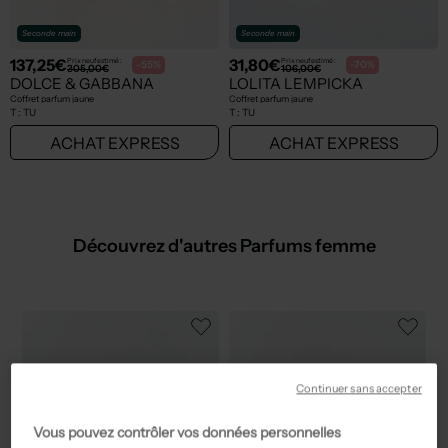
Seconde main
Seconde main
137,25€
31,80€
Prix neuf estimé :
Prix neuf estimé :
-55%
-70%
305,00€
106,00€
DOLCE & GABBANA
LOLITA LEMPICKA
Coffret parfum jaune
Coffret parfum jaune
T :
TU
T :
TU
ACHAT EXPRESS
ACHAT EXPRESS
Découvrez d'autres Parfums femme
Continuer sans accepter
Vous pouvez contrôler vos données personnelles