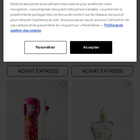
Modz et ses partenaires utilisent des cookies pour améliorer votre
navigation, vous proposer des publicités personnalisées, vous donner la
possibilité de partager des contenus de modz.fr sur les réseaux sociaux et
pour mesurer l’audience du site. Vous pouvez en savoir plus sur l’utilisation de
ces cookies et les paramétrer en cliquant sur « Paramétrer ».
Politique de
gestion des cookies
14,70€
14,70€
Prix boutique :
Prix boutique :
-70%
-70%
Paramétrer
Accepter
49,00€
49,00€
TRIANGLE D'OR
TRIANGLE D'OR
Parfum noir
Parfum noir
T :
TU
T :
TU
ACHAT EXPRESS
ACHAT EXPRESS