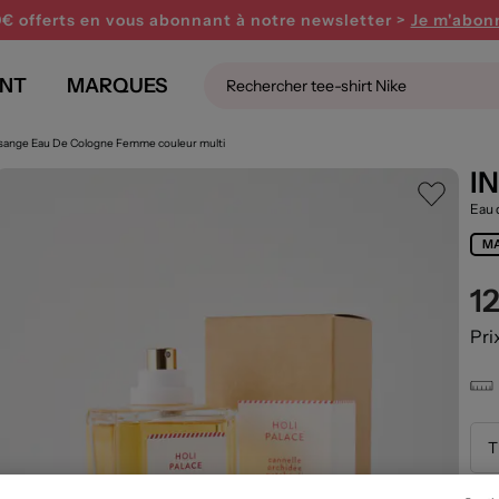
0€ offerts en vous abonnant
à notre newsletter >
Je m'abon
NT
MARQUES
ssange Eau De Cologne Femme couleur multi
I
Eau 
MA
1
Pri
T