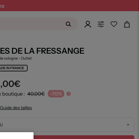
ne
NES DE LA FRESSANGE
de cologne
- Outlet
DE IN FRANCE
2,00€
x boutique :
40,00€
-70%
?
Guide des tailles
U
>