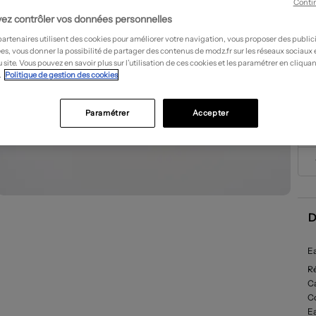
Conti
ez contrôler vos données personnelles
partenaires utilisent des cookies pour améliorer votre navigation, vous proposer des public
es, vous donner la possibilité de partager des contenus de modz.fr sur les réseaux sociaux
 site. Vous pouvez en savoir plus sur l’utilisation de ces cookies et les paramétrer en cliquan
.
Politique de gestion des cookies
Paramétrer
Accepter
D
Ea
R
Ca
C
E