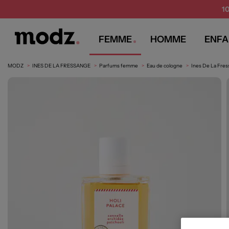
1
FEMME
HOMME
ENFA
MODZ
INES DE LA FRESSANGE
Parfums femme
Eau de cologne
Ines De La Fre