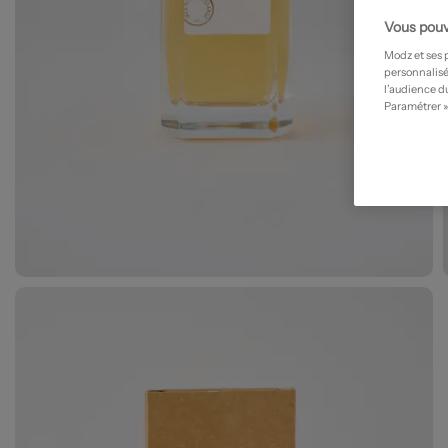
Vous pouv
Modz et ses 
personnalisé
l’audience du
Paramétrer »