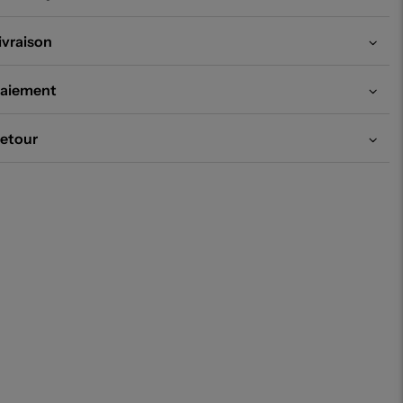
ivraison
aiement
etour