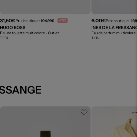
31,50€
6,00€
Prix boutique :
104,99€
Prix boutique :
19,
-70%
HUGO BOSS
INES DE LA FRESSAN
Eau de toilette multicolore
- Outlet
Eau de parfum multicolore
T :
TU
T :
TU
RESSANGE