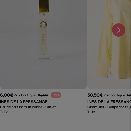
6,00€
58,50€
Prix boutique :
19,99€
Prix boutique :
19
-70%
INES DE LA FRESSANGE
INES DE LA FRESSAN
Eau de parfum multicolore
- Outlet
Chemisier - Coupe droite 
T :
TU
T :
40