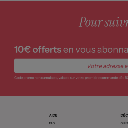
Pour suivre
10€ offerts
en vous abonnan
Code promo non cumulable, valable sur votre première commande dès 5
AIDE
DÉC
FAQ
QUI 