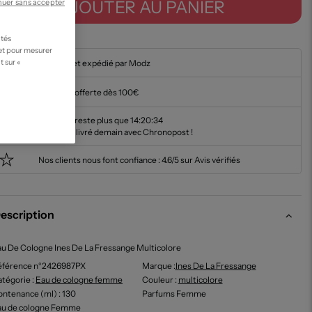
AJOUTER AU PANIER
nuer sans accepter
ités
 et pour mesurer
t sur «
En stock et expédié par Modz
Livraison offerte dès 100€
Il ne vous reste plus que
14:20:33
pour être livré demain avec Chronopost !
Nos clients nous font confiance :
4.6/5 sur Avis vérifiés
escription
u De Cologne Ines De La Fressange Multicolore
éférence n°2426987PX
Marque :
Ines De La Fressange
tégorie :
Eau de cologne femme
Couleur
:
multicolore
ontenance (ml)
: 130
Parfums Femme
au de cologne Femme