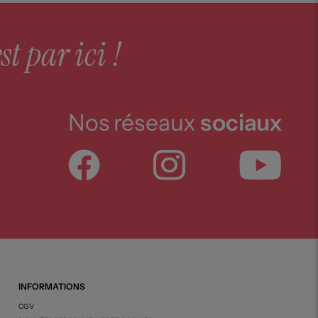
st par ici !
Nos réseaux
sociaux
INFORMATIONS
CGV