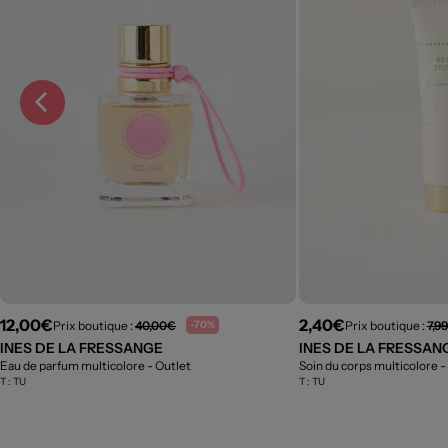
12,00€
2,40€
Prix boutique :
40,00€
Prix boutique :
7,9
-70%
INES DE LA FRESSANGE
INES DE LA FRESSAN
Eau de parfum multicolore
- Outlet
Soin du corps multicolore
-
T :
TU
T :
TU