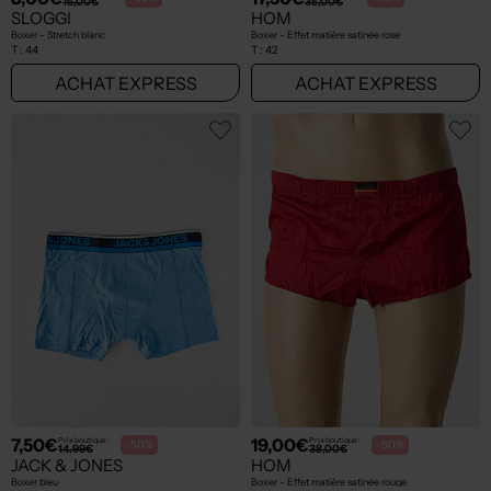
16,00€
35,00€
SLOGGI
HOM
Boxer - Stretch blanc
Boxer - Effet matière satinée rose
T :
44
T :
42
ACHAT EXPRESS
ACHAT EXPRESS
7,50€
19,00€
Prix boutique :
Prix boutique :
-50%
-50%
14,99€
38,00€
JACK & JONES
HOM
Boxer bleu
Boxer - Effet matière satinée rouge