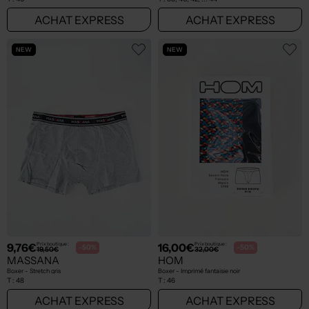
ACHAT EXPRESS
ACHAT EXPRESS
NEW
NEW
9,76€
16,00€
Prix boutique :
Prix boutique :
-50%
-50%
19,50€
32,00€
MASSANA
HOM
Boxer - Stretch gris
Boxer - Imprimé fantaisie noir
T :
48
T :
46
ACHAT EXPRESS
ACHAT EXPRESS