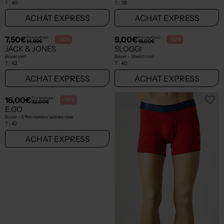
T :
40
T :
38
ACHAT EXPRESS
ACHAT EXPRESS
7,50€
9,00€
Prix boutique :
Prix boutique :
-50%
-50%
14,99€
18,00€
JACK & JONES
SLOGGI
Boxer vert
Boxer - Stretch noir
T :
42
T :
40
ACHAT EXPRESS
ACHAT EXPRESS