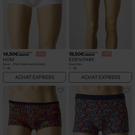
14,50€
19,50€
Prix boutique :
Prix boutique :
-50%
-50%
29,00€
39,00€
HOM
EDEN PARK
Boxer - Effet matière satinée blanc
Boxer bleu
T :
42
T :
38
ACHAT EXPRESS
ACHAT EXPRESS