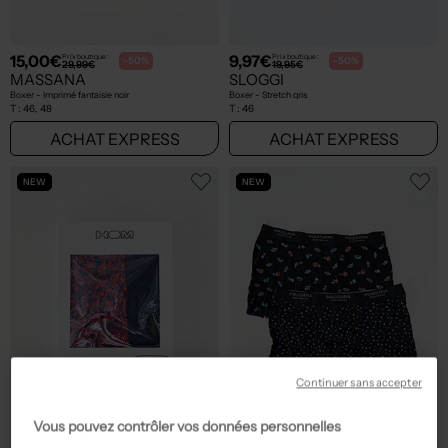
15,00€
9,97€
Prix boutique :
Prix boutique :
-50%
-50%
29,99€
19,95€
MASSANA
SLOGGI
Boxer - Imprimé fantaisie noir
Boxer - Stretch gris
T :
46, 48
T :
46
ACHAT EXPRESS
ACHAT EXPRESS
NEW
NEW
Continuer sans accepter
Vous pouvez contrôler vos données personnelles