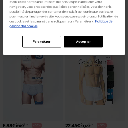
Modz et ses partenaires utilisent des cookies pour améliorer votre
16,00€
14,95€
Prix boutique :
Prix boutique :
-50%
-50%
navigation, vous proposer des publicités personnalisées, vous donner la
32,00€
29,90€
HOM
MASSANA
possibilité de partager des contenus de modz.fr sur les réseaux sociaux et
Boxer - Imprimé fantaisie rouge
Boxer - Imprimé fantaisie noir
pour mesurer l’audience du site. Vous pouvez en savoir plus sur l’utilisation de
T :
46
T :
48
ces cookies et les paramétrer en cliquant sur « Paramétrer ».
Politique de
gestion des cookies
ACHAT EXPRESS
ACHAT EXPRESS
Paramétrer
Accepter
NEW
NEW
8,98€
22,45€
Prix boutique :
Prix boutique :
-50%
-50%
17,95€
44,90€