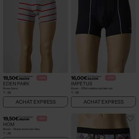
7,50€
7,50€
Prix boutique :
Prix boutique :
-50%
-50%
14,99€
14,99€
JACK & JONES
JACK & JONES
Boxer violet
Boxer noir
T :
38
T :
38
ACHAT EXPRESS
ACHAT EXPRESS