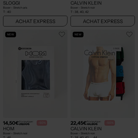
SLOGGI
CALVIN KLEIN
Boxer - Stretch gris
Boxer - Stretch noir
T :
40
T :
38, 40, 42
ACHAT EXPRESS
ACHAT EXPRESS
NEW
NEW
14,50€
22,45€
Prix boutique :
Prix boutique :
-50%
-50%
29,00€
44,90€
HOM
CALVIN KLEIN
Boxer - Stretch noir
Boxer - Stretch noir
T :
46
T :
38, 40, 42, ... 44