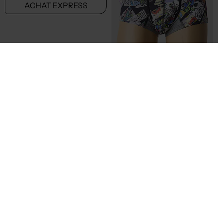
24,50€
26,00€
Prix boutique :
Prix boutique :
-50%
-50%
49,00€
52,00€
BODY ART
OLAF BENZ
Boxer - Sérigraphie noir
Boxer - Imprimé fantaisie jaune
T :
42, 46
T :
44
ACHAT EXPRESS
ACHAT EXPRESS