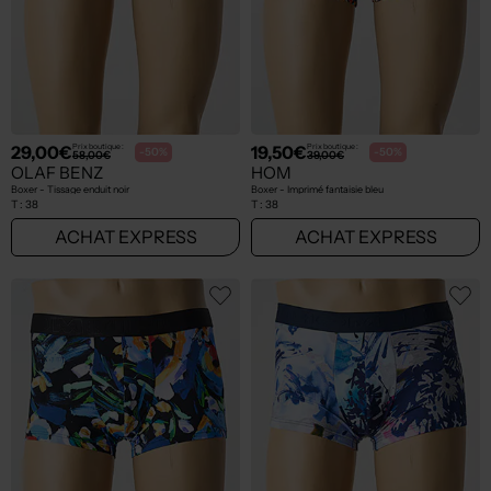
29,00€
19,50€
Prix boutique :
Prix boutique :
-50%
-50%
58,00€
39,00€
OLAF BENZ
HOM
Boxer - Tissage enduit noir
Boxer - Imprimé fantaisie bleu
T :
38
T :
38
ACHAT EXPRESS
ACHAT EXPRESS