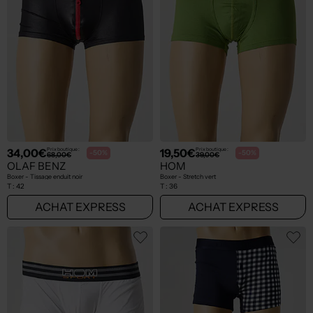
34,00€
19,50€
Prix boutique :
Prix boutique :
-50%
-50%
68,00€
39,00€
OLAF BENZ
HOM
Boxer - Tissage enduit noir
Boxer - Stretch vert
T :
42
T :
36
ACHAT EXPRESS
ACHAT EXPRESS