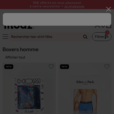
SUMMER PARTY ! Profitez de 15€ offerts dès 120€ avec le code
SUMMER26
10€ offerts en vous abonnant
à notre newsletter >
Je m'abonne
1
Filtrer
Boxers homme
Afficher tout
NEW
NEW