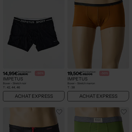
14,95€
19,50€
Prix boutique :
Prix boutique :
-50%
-50%
29,90€
39,00€
IMPETUS
IMPETUS
Boxer - Stretch noir
Boxer - Stretch marron
T :
42, 44, 46
T :
38
ACHAT EXPRESS
ACHAT EXPRESS