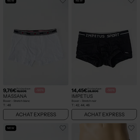
NEW
NEW
9,76€
14,45€
Prix boutique :
Prix boutique :
-50%
-50%
19,50€
28,90€
MASSANA
IMPETUS
Boxer - Stretch blanc
Boxer - Stretch noir
T :
48
T :
42, 44, 46
ACHAT EXPRESS
ACHAT EXPRESS
NEW