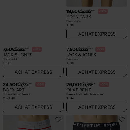
16,00€
19,50€
Prix boutique :
Prix boutique :
-50%
-50%
32,00€
39,00€
E.GO
EDEN PARK
Boxer - Effet matière satinée rose
Boxer rouge
T :
42
T :
38
ACHAT EXPRESS
ACHAT EXPRESS