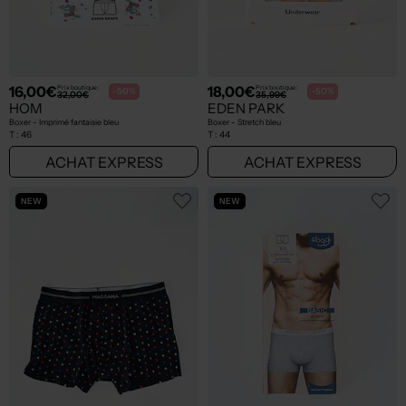
16,00€
18,00€
Prix boutique :
Prix boutique :
-50%
-50%
32,00€
35,99€
HOM
EDEN PARK
Boxer - Imprimé fantaisie bleu
Boxer - Stretch bleu
T :
46
T :
44
ACHAT EXPRESS
ACHAT EXPRESS
NEW
NEW