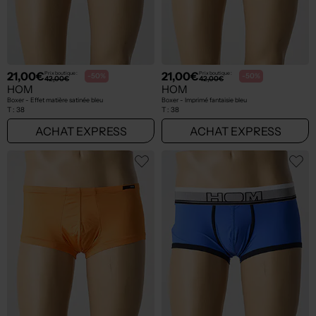
21,00€
21,00€
Prix boutique :
Prix boutique :
-50%
-50%
42,00€
42,00€
HOM
HOM
Boxer - Effet matière satinée bleu
Boxer - Imprimé fantaisie bleu
T :
38
T :
38
ACHAT EXPRESS
ACHAT EXPRESS