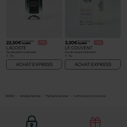
22,50€
3,30€
Prix boutique :
Prix boutique :
-70%
-70%
74,99€
10,99€
LACOSTE
LE COUVENT
Eau de parfum multicolore
Eau de cologne multicolore
T :
TU
T :
TU
ACHAT EXPRESS
ACHAT EXPRESS
MODZ
Articles homme
Parfums homme
Coffrets parfum homme