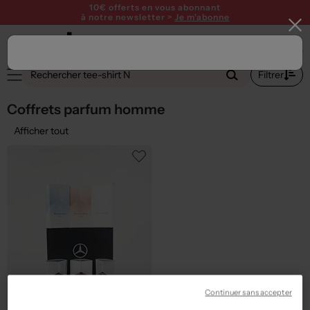
10€ offerts en vous abonnant
à notre newsletter >
Je m'abonne
1
Filtrer
Coffrets parfum homme
Afficher tout
Continuer sans accepter