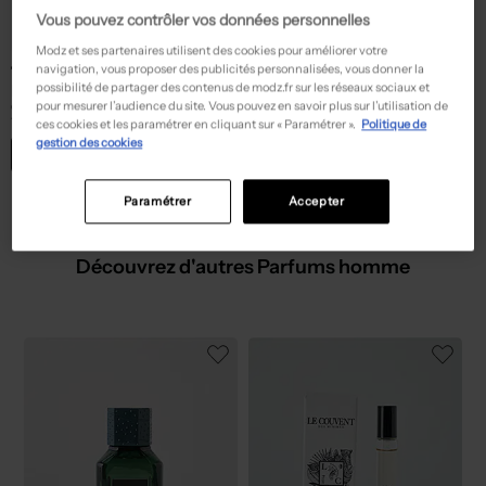
Vous pouvez contrôler vos données personnelles
Seconde main
Modz et ses partenaires utilisent des cookies pour améliorer votre
190,35€
Prix neuf estimé :
navigation, vous proposer des publicités personnalisées, vous donner la
-55%
423,00€
possibilité de partager des contenus de modz.fr sur les réseaux sociaux et
MERCEDES BENZ
pour mesurer l’audience du site. Vous pouvez en savoir plus sur l’utilisation de
Coffret parfum bleu
T :
TU
ces cookies et les paramétrer en cliquant sur « Paramétrer ».
Politique de
gestion des cookies
ACHAT EXPRESS
Paramétrer
Accepter
Découvrez d'autres Parfums homme