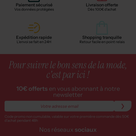
Paiement sécurisé
Livraison offerte
Vos données protégées
Dès 100€ d'achat
Expédition rapide
Shopping tranquille
L'envoi se fait en 24H
Retour facile en point relais
Pour suivre le bon sens de la mode,
c'est par ici !
10€ offerts
en vous abonnant à notre
newsletter
Code promo non cumulable, valable sur votre première commande dès 50€
d’achat pendant 48h
Nos réseaux
sociaux