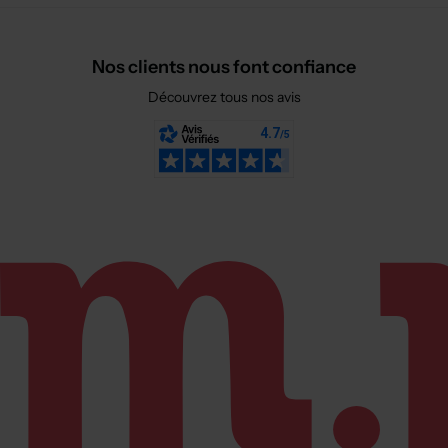
Casquette bleu
Casquette - Visière souple vert
T :
TU
T :
TU
ACHAT EXPRESS
ACHAT EXPRESS
17,50€
17,50€
Prix boutique :
Prix boutique :
-50%
-50%
35,00€
35,00€
PIONEER
PIONEER
Casquette - Casquette norvégienne bleu
Casquette - Casquette norvégienne blanc
T :
TU
T :
TU
ACHAT EXPRESS
ACHAT EXPRESS
15,00€
15,00€
Prix boutique :
Prix boutique :
-50%
-50%
30,00€
30,00€
CAMBRIDGE
CAMBRIDGE
Casquette - Visière souple bleu clair
Casquette - Visière souple rose
T :
TU
T :
TU
ACHAT EXPRESS
ACHAT EXPRESS
17,50€
37,50€
Prix boutique :
Prix boutique :
-50%
-50%
35,00€
75,00€
BOCAGE
BUGATTI
Casquette - Visière souple bleu
Casquette - Casquette norvégienne gris
T :
56
T :
58
ACHAT EXPRESS
ACHAT EXPRESS