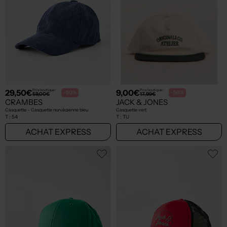
29,50€
9,00€
Prix boutique :
Prix boutique :
-50%
-50%
59,00€
17,99€
CRAMBES
JACK & JONES
Casquette - Casquette norvégienne bleu
Casquette vert
T :
54
T :
TU
ACHAT EXPRESS
ACHAT EXPRESS