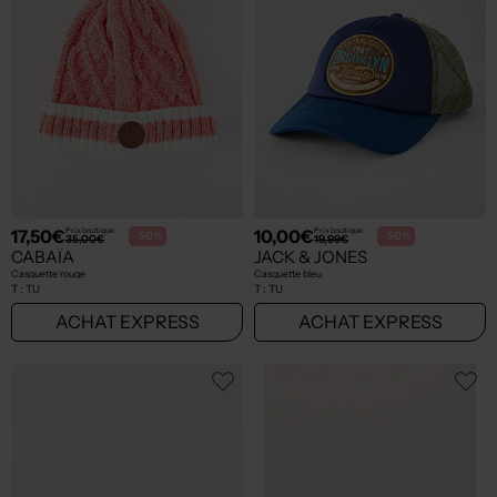
17,50€
10,00€
Prix boutique :
Prix boutique :
-50%
-50%
35,00€
19,99€
CABAÏA
JACK & JONES
Casquette rouge
Casquette bleu
T :
TU
T :
TU
ACHAT EXPRESS
ACHAT EXPRESS