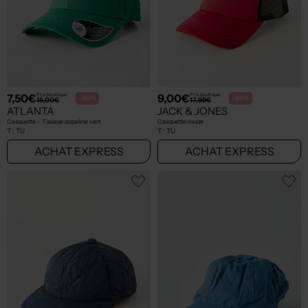
7,50€
9,00€
Prix boutique :
Prix boutique :
-50%
-50%
15,00€
17,99€
ATLANTA
JACK & JONES
Casquette - Tissage popeline vert
Casquette rouge
T :
TU
T :
TU
ACHAT EXPRESS
ACHAT EXPRESS