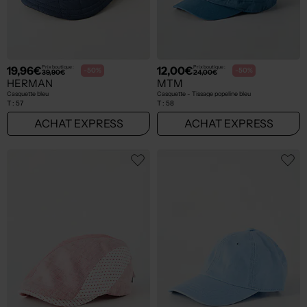
19,96€
12,00€
Prix boutique :
Prix boutique :
-50%
-50%
39,90€
24,00€
HERMAN
MTM
Casquette bleu
Casquette - Tissage popeline bleu
T :
57
T :
58
ACHAT EXPRESS
ACHAT EXPRESS