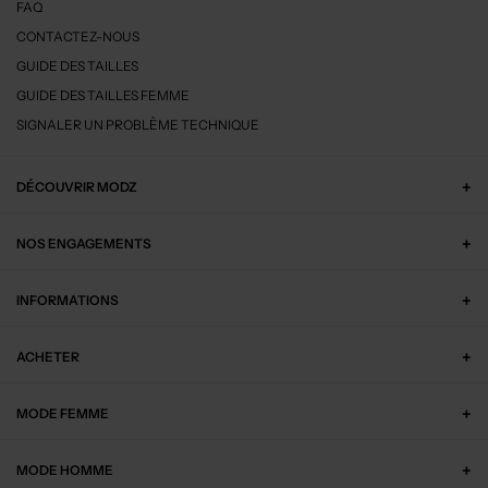
ACHAT EXPRESS
ACHAT EXPRESS
29,50€
29,50€
Prix boutique :
Prix boutique :
-50%
-50%
59,00€
59,00€
STETSON
STETSON
Casquette - Visière souple noir
Casquette - Visière souple bleu
T :
56
T :
54, 56
ACHAT EXPRESS
ACHAT EXPRESS
16,25€
19,50€
Prix boutique :
Prix boutique :
-50%
-50%
32,50€
39,00€
MODISSIMA
STETSON
Casquette - Visière souple bleu
Casquette - Tissage popeline bleu clair
T :
56, 60
T :
56, 58
ACHAT EXPRESS
ACHAT EXPRESS
15,00€
15,00€
Prix boutique :
Prix boutique :
-50%
-50%
30,00€
30,00€
CAMBRIDGE
BUGATTI
Casquette - Visière souple bleu
Casquette - Tissage popeline blanc
T :
TU
T :
59
ACHAT EXPRESS
ACHAT EXPRESS
22,96€
15,00€
Prix boutique :
Prix boutique :
-50%
-50%
45,90€
30,00€
DELAHAYE
CAMBRIDGE