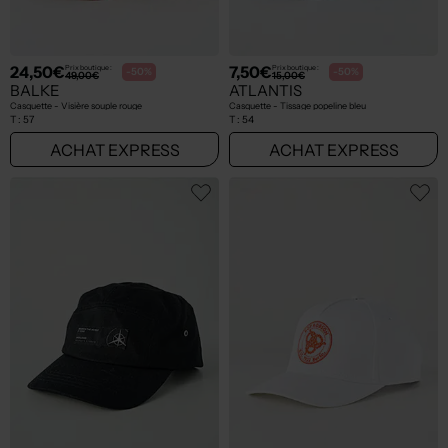
24,50€
7,50€
Prix boutique :
Prix boutique :
-50%
-50%
49,00€
15,00€
BALKE
ATLANTIS
Casquette - Visière souple rouge
Casquette - Tissage popeline bleu
T :
57
T :
54
ACHAT EXPRESS
ACHAT EXPRESS