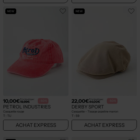
NEW
NEW
10,00€
22,00€
Prix boutique :
Prix boutique :
-50%
-50%
19,99€
44,00€
PETROL INDUSTRIES
DERBY SPORT
Casquette rouge
Casquette - Tissage popeline marron
T :
TU
T :
59
ACHAT EXPRESS
ACHAT EXPRESS