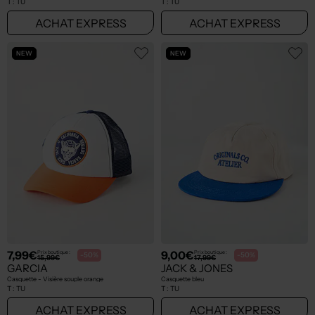
T :
TU
T :
TU
ACHAT EXPRESS
ACHAT EXPRESS
NEW
NEW
7,99€
9,00€
Prix boutique :
Prix boutique :
-50%
-50%
15,99€
17,99€
GARCIA
JACK & JONES
Casquette - Visière souple orange
Casquette bleu
T :
TU
T :
TU
ACHAT EXPRESS
ACHAT EXPRESS