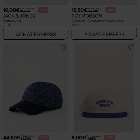
10,00€
19,50€
Prix boutique :
Prix boutique :
-50%
-50%
19,99€
39,00€
JACK & JONES
ROY ROBSON
Casquette noir
Casquette - Casquette norvégienne blanc
T :
TU
T :
58
ACHAT EXPRESS
ACHAT EXPRESS
44,50€
9,00€
Prix boutique :
Prix boutique :
-50%
-50%
89,00€
17,99€