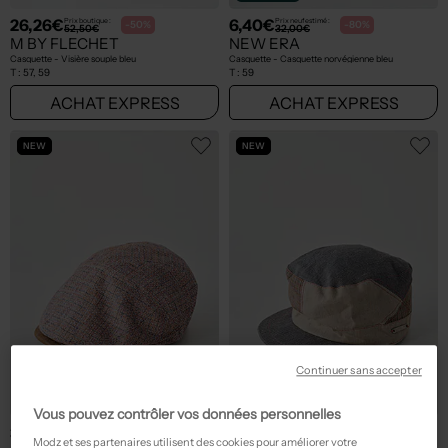
26,26€
6,40€
Prix boutique :
Prix neuf estimé :
-50%
-80%
52,50€
32,00€
M BY FLECHET
NEW ERA
Casquette - Visière souple bleu
Casquette - Casquette norvégienne bleu
T :
57, 59
T :
59
ACHAT EXPRESS
ACHAT EXPRESS
NEW
NEW
Continuer sans accepter
Vous pouvez contrôler vos données personnelles
31,25€
15,00€
Prix boutique :
Prix boutique :
-50%
-50%
62,50€
30,00€
Modz et ses partenaires utilisent des cookies pour améliorer votre