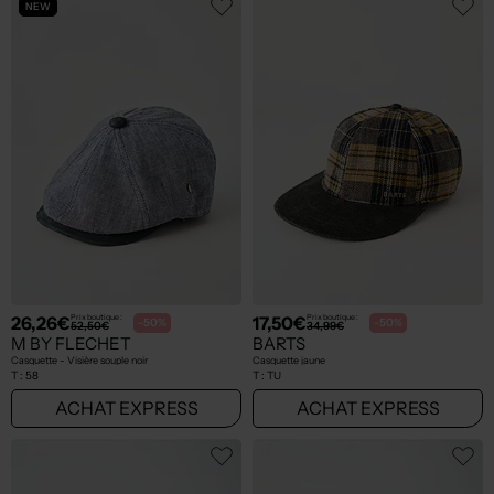
NEW
26,26€
17,50€
Prix boutique :
Prix boutique :
-50%
-50%
52,50€
34,99€
M BY FLECHET
BARTS
Casquette - Visière souple noir
Casquette jaune
T :
58
T :
TU
ACHAT EXPRESS
ACHAT EXPRESS