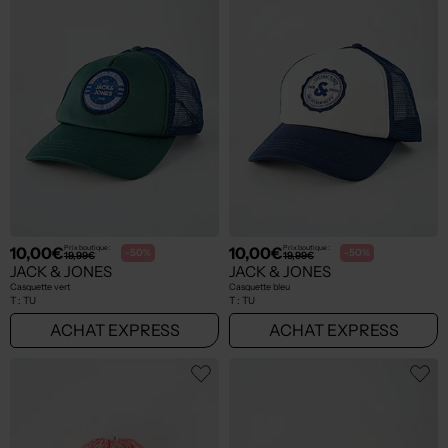
10,00€
10,00€
Prix boutique :
Prix boutique :
-50%
-50%
19,99€
19,99€
JACK & JONES
JACK & JONES
Casquette vert
Casquette bleu
T :
TU
T :
TU
ACHAT EXPRESS
ACHAT EXPRESS