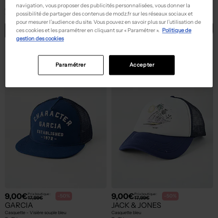
FLECHET
MTM
navigation, vous proposer des publicités personnalisées, vous donner la
Casquette - Visière souple marron
Casquette - Imprimé carreaux gris
possibilité de partager des contenus de modz.fr sur les réseaux sociaux et
T :
55, 57
T :
55
pour mesurer l’audience du site. Vous pouvez en savoir plus sur l’utilisation de
ACHAT EXPRESS
ACHAT EXPRESS
ces cookies et les paramétrer en cliquant sur « Paramétrer ».
Politique de
gestion des cookies
NEW
NEW
Paramétrer
Accepter
9,00€
9,00€
Prix boutique :
Prix boutique :
-50%
-50%
17,99€
17,99€
GARCIA
JACK & JONES
Casquette - Visière souple bleu
Casquette bleu