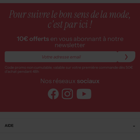
22,96€
7,50€
Prix boutique :
Prix boutique :
-50%
-50%
45,90€
15,00€
DELAHAYE
MTM
Casquette gris
Casquette - Tissage popeline bleu
T :
TU
T :
57
ACHAT EXPRESS
ACHAT EXPRESS
10,00€
10,00€
Prix boutique :
Prix boutique :
-50%
-50%
19,99€
19,99€
ONLY&SONS
JACK & JONES
Casquette gris
Casquette bleu
T :
TU
T :
TU
ACHAT EXPRESS
ACHAT EXPRESS
10,00€
12,50€
Prix boutique :
Prix boutique :
-50%
-50%
19,99€
25,00€
JACK & JONES
BARTS
Casquette vert
Casquette orange
T :
TU
T :
TU
ACHAT EXPRESS
ACHAT EXPRESS
10,00€
19,50€
Prix boutique :
Prix boutique :
-50%
-50%
19,99€
39,00€
JACK & JONES
STETSON
Casquette vert
Casquette - Tissage popeline beige
T :
TU
T :
56, 58