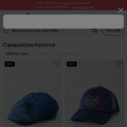
10€ offerts en vous abonnant
à notre newsletter >
Je m'abonne
1
Filtrer
Casquettes homme
Afficher tout
Outlet
Seconde main
NEW
NEW