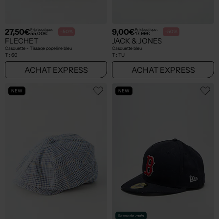
27,50€
9,00€
Prix boutique :
Prix boutique :
-50%
-50%
55,00€
17,99€
FLECHET
JACK & JONES
Casquette - Tissage popeline bleu
Casquette bleu
T :
60
T :
TU
ACHAT EXPRESS
ACHAT EXPRESS
NEW
NEW
Seconde main