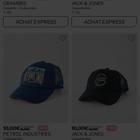
CRAMBES
JACK & JONES
Casquette - Doublure bleu
Casquette bleu
T :
60
T :
TU
ACHAT EXPRESS
ACHAT EXPRESS
10,00€
10,00€
Prix boutique :
Prix boutique :
-50%
-50%
19,99€
19,99€
PETROL INDUSTRIES
JACK & JONES
Casquette bleu
Casquette bleu