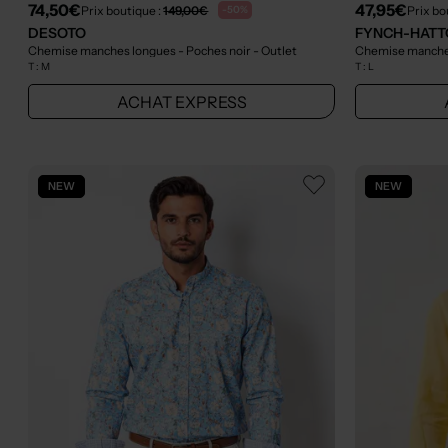
74,50€
47,95€
Prix boutique :
149,00€
Prix bo
-50%
DESOTO
FYNCH-HATT
Chemise manches longues - Poches noir
- Outlet
Chemise manches
T :
M
T :
L
ACHAT EXPRESS
NEW
NEW