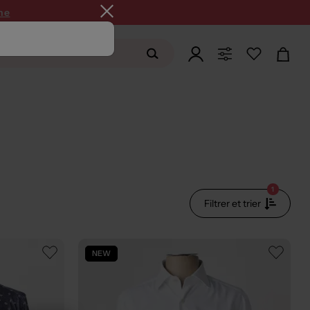
ne
1
Filtrer et trier
NEW