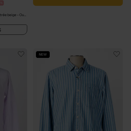
0%
trée beige
- Outlet
S
NEW