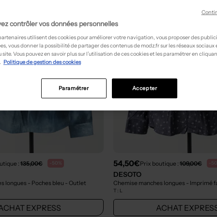
Conti
ez contrôler vos données personnelles
partenaires utilisent des cookies pour améliorer votre navigation, vous proposer des public
es, vous donner la possibilité de partager des contenus de modz.fr sur les réseaux sociaux
 site. Vous pouvez en savoir plus sur l’utilisation de ces cookies et les paramétrer en cliquan
.
Politique de gestion des cookies
Paramétrer
Accepter
54,50€
utique :
135,00€
Prix boutique :
109,00€
-50%
-5
DESOTO
 longues - Poches bleu
- Outlet
Chemise manches longues - Imprimé fa
T :
L
ACHAT EXPRESS
ACHAT EXPRES