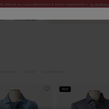
0€ offerts en vous abonnant
à notre newsletter >
Je m'abon
NT
MARQUES
hes courtes
Outlet
Seconde main
NEW