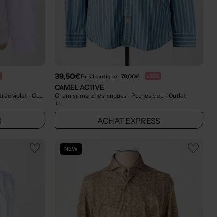
39,50€
Prix boutique :
79,00€
%
-50%
CAMEL ACTIVE
rée violet
- Outlet
Chemise manches longues - Poches bleu
- Outlet
T :
L
S
ACHAT EXPRESS
NEW