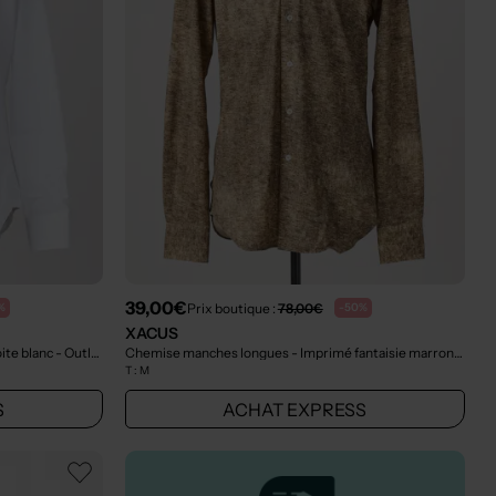
39,00€
Prix boutique :
78,00€
%
-50%
XACUS
ite blanc
- Outlet
Chemise manches longues - Imprimé fantaisie marron
- Outl
T :
M
S
ACHAT EXPRESS