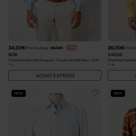
34,00€
36,00€
Prix boutique :
68,00€
Prix b
-50%
BOB
XACUS
Chemise manches longues - Coupe cintrée bleu
- Outlet
Chemise manches
T :
L
T :
M
ACHAT EXPRESS
NEW
NEW