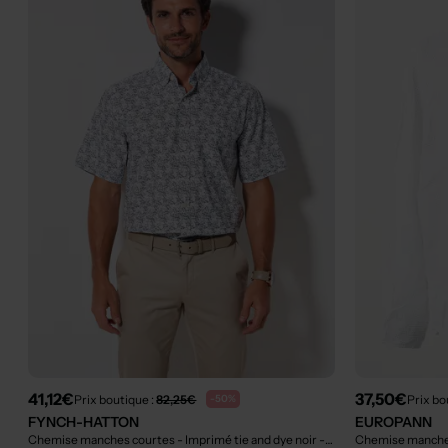
41,12€
37,50€
Prix boutique :
82,25€
Prix bo
-50%
FYNCH-HATTON
EUROPANN
Chemise manches courtes - Imprimé tie and dye noir
- Outlet
Chemise manches