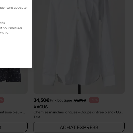
nuer sans accepter
ités
 et pour mesurer
t sur «
34,50€
Prix boutique :
69,00€
0%
-50%
XACUS
ntaisie bleu
- Outlet
Chemise manches longues - Coupe cintrée blanc
- Outlet
T :
M
S
ACHAT EXPRESS