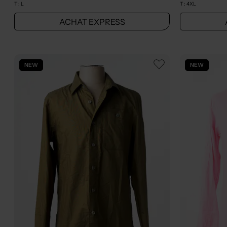
T :
L
T :
4XL
ACHAT EXPRESS
NEW
NEW