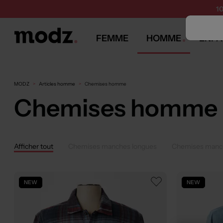
1
FEMME
HOMME
ENFA
MODZ
Articles homme
Chemises homme
Chemises homme
Afficher tout
Chemises manches longues
Chemises manc
NEW
NEW