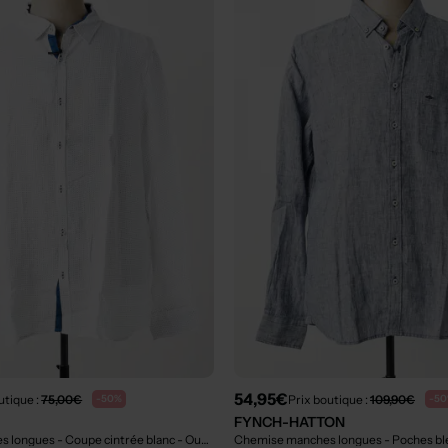
54,95€
utique :
75,00€
Prix boutique :
109,90€
-50%
-5
FYNCH-HATTON
 longues - Coupe cintrée blanc
- Outlet
Chemise manches longues - Poches b