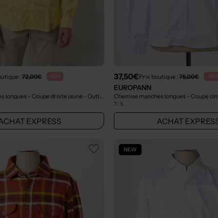
37,50€
outique :
72,00€
Prix boutique :
75,00€
-50%
-50
EUROPANN
 longues - Coupe droite jaune
- Outlet
Chemise manches longues - Coupe cint
T :
S
ACHAT EXPRESS
ACHAT EXPRES
NEW