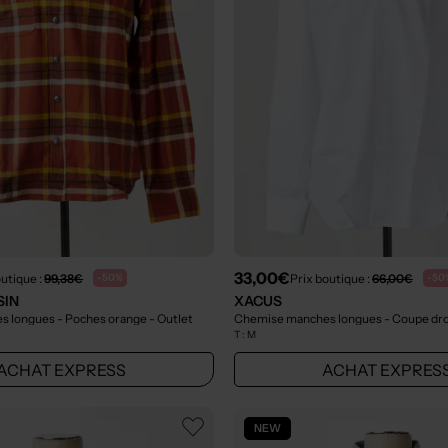
33,00€
outique :
99,38€
Prix boutique :
66,00€
-50%
-50
SIN
XACUS
s longues - Poches orange
- Outlet
Chemise manches longues - Coupe dro
T :
M
ACHAT EXPRESS
ACHAT EXPRES
NEW