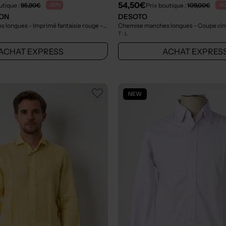
54,50€
utique :
95,90€
Prix boutique :
109,00€
-50%
-5
ON
DESOTO
 longues - Imprimé fantaisie rouge
- Outlet
Chemise manches longues - Coupe cin
T :
L
ACHAT EXPRESS
ACHAT EXPRES
NEW