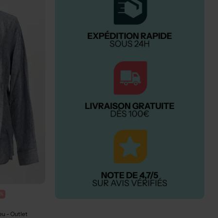
0%
leu
- Outlet