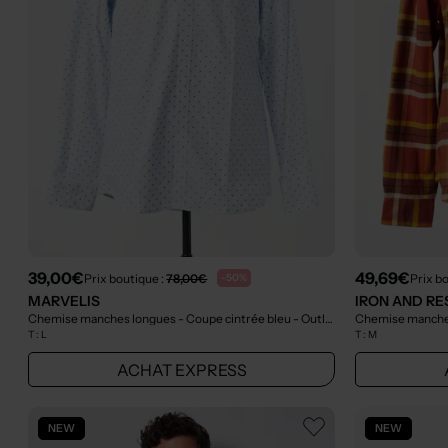
39,00€
49,69€
Prix boutique :
78,00€
Prix b
-50%
MARVELIS
IRON AND RE
Chemise manches longues - Coupe cintrée bleu
- Outlet
Chemise manche
T :
L
T :
M
ACHAT EXPRESS
NEW
NEW