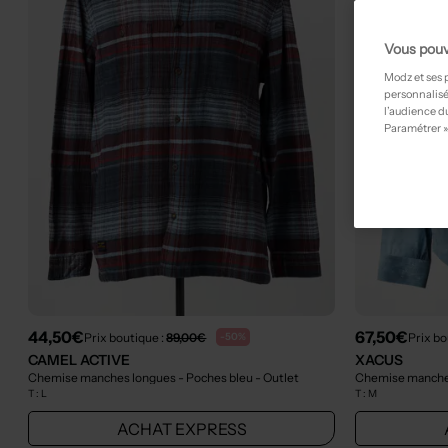
Vous pouv
Modz et ses 
personnalisé
l’audience du
Paramétrer »
44,50€
67,50€
Prix boutique :
89,00€
Prix bo
-50%
CAMEL ACTIVE
XACUS
Chemise manches longues - Poches bleu
- Outlet
Chemise manches
T :
L
T :
M
ACHAT EXPRESS