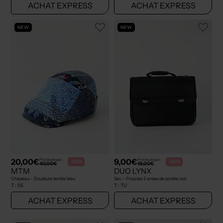
ACHAT EXPRESS
ACHAT EXPRESS
NEW
NEW
20,00€
9,00€
Prix boutique :
Prix boutique :
-50%
-50%
40,00€
18,00€
MTM
DUO LYNX
Chapeau - Doublure textile bleu
Sac - Poignée 2 anses de portée noir
T :
55
T :
TU
ACHAT EXPRESS
ACHAT EXPRESS