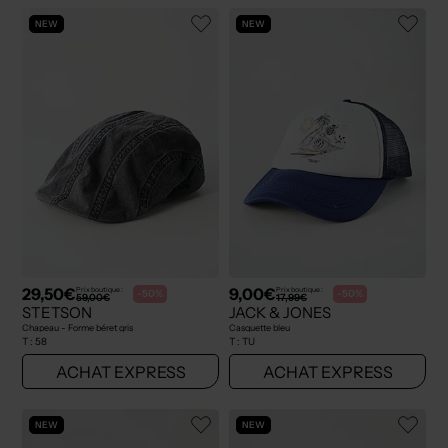
NEW
NEW
29,50€
9,00€
Prix boutique :
Prix boutique :
-50%
-50%
59,00€
17,99€
STETSON
JACK & JONES
Chapeau - Forme béret gris
Casquette bleu
T :
58
T :
TU
ACHAT EXPRESS
ACHAT EXPRESS
NEW
NEW