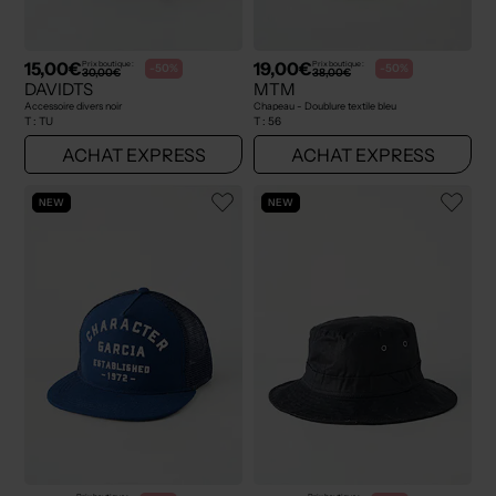
15,00€
19,00€
Prix boutique :
Prix boutique :
-50%
-50%
30,00€
38,00€
DAVIDTS
MTM
Accessoire divers noir
Chapeau - Doublure textile bleu
T :
TU
T :
56
ACHAT EXPRESS
ACHAT EXPRESS
NEW
NEW