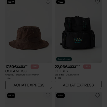
NEW
NEW
Seconde main
17,50€
22,06€
Prix boutique :
Prix neuf estimé :
-50%
-55%
35,00€
49,00€
COLAMTISS
DELSEY
Chapeau - Doublure textile marron
Sac à dos - Doublure noir
T :
59
T :
TU
ACHAT EXPRESS
ACHAT EXPRESS
NEW
NEW