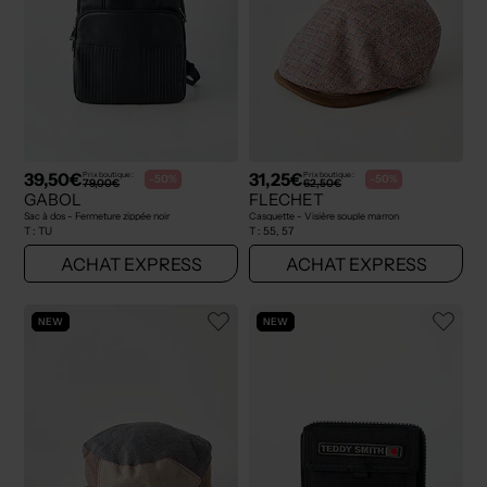
39,50€
31,25€
Prix boutique :
Prix boutique :
-50%
-50%
79,00€
62,50€
GABOL
FLECHET
Sac à dos - Fermeture zippée noir
Casquette - Visière souple marron
T :
TU
T :
55, 57
ACHAT EXPRESS
ACHAT EXPRESS
NEW
NEW