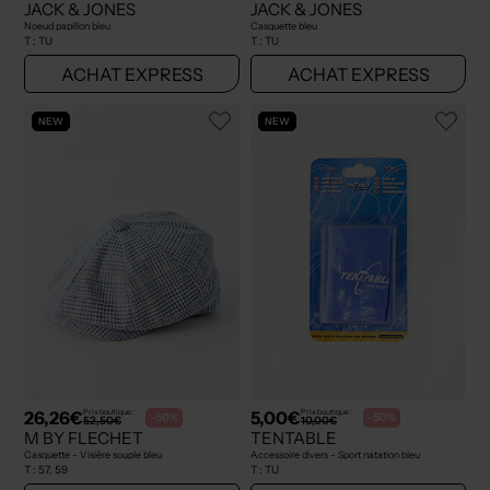
JACK & JONES
JACK & JONES
Noeud papillon bleu
Casquette bleu
T :
TU
T :
TU
ACHAT EXPRESS
ACHAT EXPRESS
NEW
NEW
26,26€
5,00€
Prix boutique :
Prix boutique :
-50%
-50%
52,50€
10,00€
M BY FLECHET
TENTABLE
Casquette - Visière souple bleu
Accessoire divers - Sport natation bleu
T :
57, 59
T :
TU