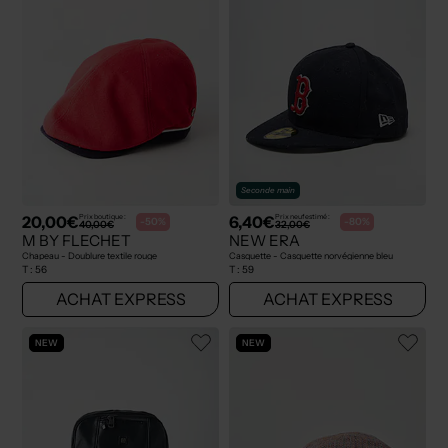
Seconde main
20,00€
6,40€
Prix boutique :
Prix neuf estimé :
-50%
-80%
40,00€
32,00€
M BY FLECHET
NEW ERA
Chapeau - Doublure textile rouge
Casquette - Casquette norvégienne bleu
T :
56
T :
59
ACHAT EXPRESS
ACHAT EXPRESS
NEW
NEW