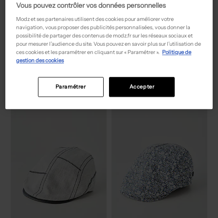
Vous pouvez contrôler vos données personnelles
Modz et ses partenaires utilisent des cookies pour améliorer votre
navigation, vous proposer des publicités personnalisées, vous donner la
Seconde main
possibilité de partager des contenus de modz.fr sur les réseaux sociaux et
pour mesurer l’audience du site. Vous pouvez en savoir plus sur l’utilisation de
19,00€
17,95€
Prix boutique :
Prix neuf estimé :
-50%
-55%
38,00€
39,90€
ces cookies et les paramétrer en cliquant sur « Paramétrer ».
Politique de
DDP
BAG CONCEPT
gestion des cookies
Sac - Doublure textile noir
Sac à dos - Doublure noir
T :
TU
T :
TU
ACHAT EXPRESS
ACHAT EXPRESS
Paramétrer
Accepter
NEW
NEW