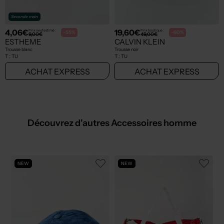
Seconde main
4,06€
19,60€
Prix neuf estimé :
Prix boutique :
-55%
-60%
9,00€
49,00€
ESTHEME
CALVIN KLEIN
Trousse blanc
Trousse noir
T :
TU
T :
TU
ACHAT EXPRESS
ACHAT EXPRESS
Découvrez d'autres Accessoires homme
NEW
NEW