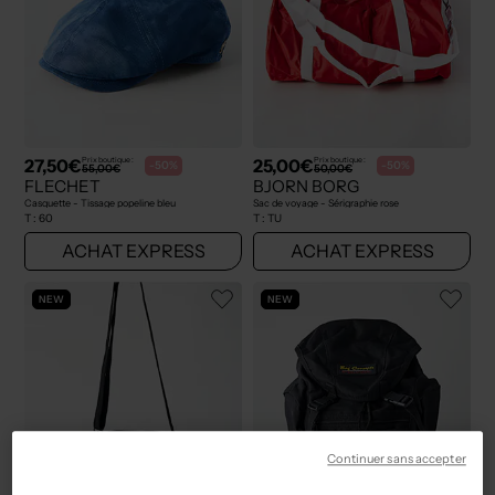
27,50€
25,00€
Prix boutique :
Prix boutique :
-50%
-50%
55,00€
50,00€
FLECHET
BJORN BORG
Casquette - Tissage popeline bleu
Sac de voyage - Sérigraphie rose
T :
60
T :
TU
ACHAT EXPRESS
ACHAT EXPRESS
NEW
NEW
Continuer sans accepter