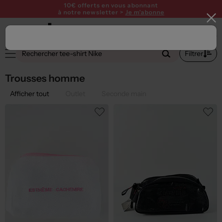
10€ offerts en vous abonnant
à notre newsletter >
Je m'abonne
1
Filtrer
Trousses homme
Afficher tout
Outlet
Seconde main