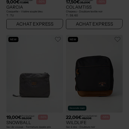
9,00€
17,50€
Prix boutique :
Prix boutique :
-50%
-50%
17,99€
35,00€
GARCIA
COLAMTISS
Casquette - Visière souple bleu
Chapeau - Doublure textile noir
T :
TU
T :
59, 60
ACHAT EXPRESS
ACHAT EXPRESS
NEW
NEW
Seconde main
19,00€
22,06€
Prix boutique :
Prix neuf estimé :
-50%
-55%
38,00€
49,00€
SNOWBALL
WILDLIFE
Sac de voyage - Fermeture zippée gris
Sac à dos - Doublure noir