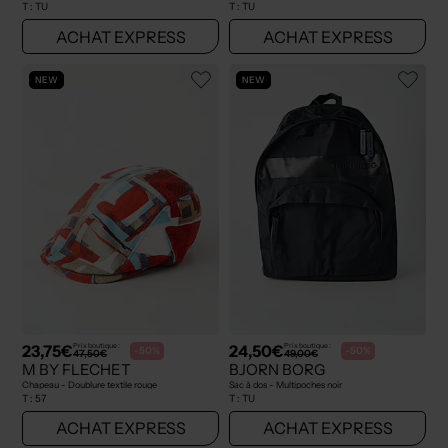
T :
TU
T :
TU
ACHAT EXPRESS
ACHAT EXPRESS
NEW
NEW
23,75€
24,50€
Prix boutique :
Prix boutique :
-50%
-50%
47,50€
49,00€
M BY FLECHET
BJORN BORG
Chapeau - Doublure textile rouge
Sac à dos - Multipoches noir
T :
57
T :
TU
ACHAT EXPRESS
ACHAT EXPRESS