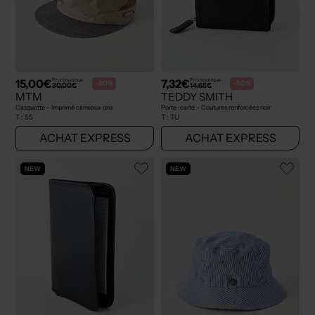
15,00€
7,32€
Prix boutique :
Prix boutique :
-50%
-50%
30,00€
14,65€
MTM
TEDDY SMITH
Casquette - Imprimé carreaux gris
Porte-carte - Coutures renforcées noir
T :
55
T :
TU
ACHAT EXPRESS
ACHAT EXPRESS
NEW
NEW