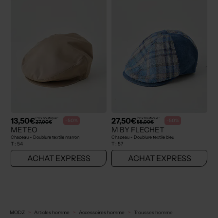
13,50€
27,50€
Prix boutique :
Prix boutique :
-50%
-50%
27,00€
55,00€
METEO
M BY FLECHET
Chapeau - Doublure textile marron
Chapeau - Doublure textile bleu
T :
54
T :
57
ACHAT EXPRESS
ACHAT EXPRESS
MODZ
Articles homme
Accessoires homme
Trousses homme