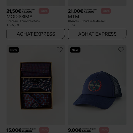
21,50€
21,00€
Prix boutique :
Prix boutique :
-50%
-50%
43,00€
42,00€
MODISSIMA
MTM
Chapeau - Forme béret gris
Chapeau - Doublure textile bleu
T :
55, 59
T :
57
ACHAT EXPRESS
ACHAT EXPRESS
NEW
NEW
15,00€
9,00€
Prix boutique :
Prix boutique :
-50%
-50%
29,99€
17,99€