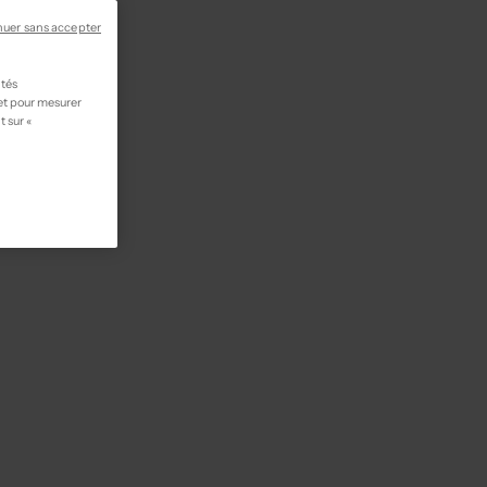
nuer sans accepter
ités
 et pour mesurer
t sur «