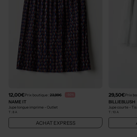
12,00€
29,50€
Prix boutique :
23,99€
Prix bo
-50%
NAME IT
BILLIEBLUSH
Jupe longue imprime
- Outlet
Jupe courte - Tis
T :
8 A
T :
10 A
ACHAT EXPRESS