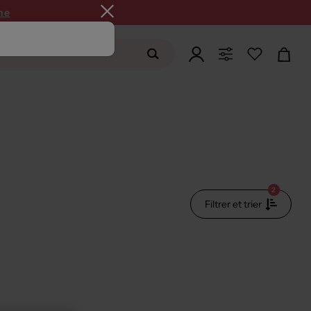
ne
2
Filtrer et trier