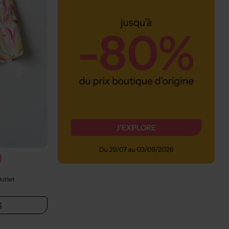
Outlet
S