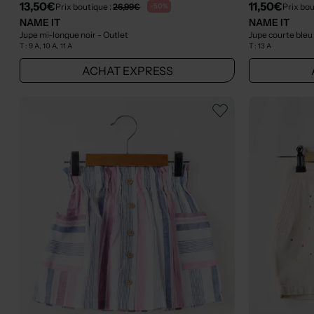
13,50€
11,50€
Prix boutique :
26,99€
Prix bou
-50%
NAME IT
NAME IT
Jupe mi-longue noir
- Outlet
Jupe courte ble
T :
9 A, 10 A, 11 A
T :
13 A
ACHAT EXPRESS