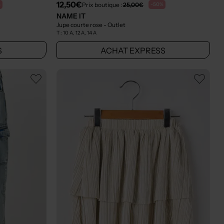
12,50€
Prix boutique :
25,00€
%
-50%
NAME IT
Jupe courte rose
- Outlet
T :
10 A, 12 A, 14 A
S
ACHAT EXPRESS