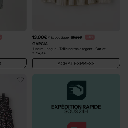
13,00€
Prix boutique :
25,99€
%
-50%
GARCIA
Jupe mi-longue - Taille normale argent
- Outlet
T :
2 A, 4 A
S
ACHAT EXPRESS