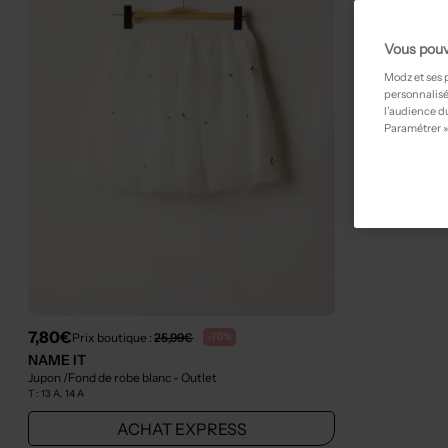
Vous pouv
Modz et ses 
personnalisé
l’audience du
Paramétrer »
7,80€
Prix boutique :
25,99€
-70%
NAME IT
Jupon /Fond de robe blanc
- Outlet
T :
13 A, 14 A
ACHAT EXPRESS