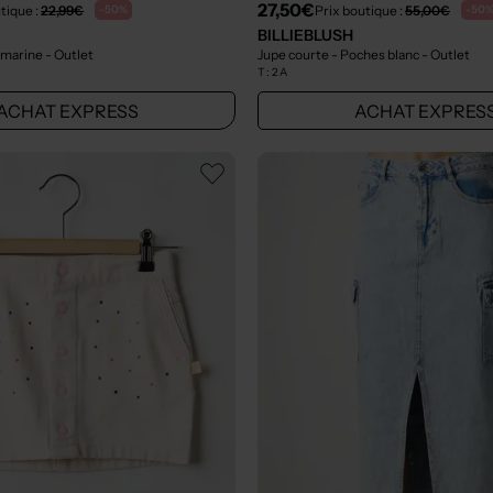
27,50€
tique :
22,99€
Prix boutique :
55,00€
-50%
-50
BILLIEBLUSH
u marine
- Outlet
Jupe courte - Poches blanc
- Outlet
T :
2 A
ACHAT EXPRESS
ACHAT EXPRES