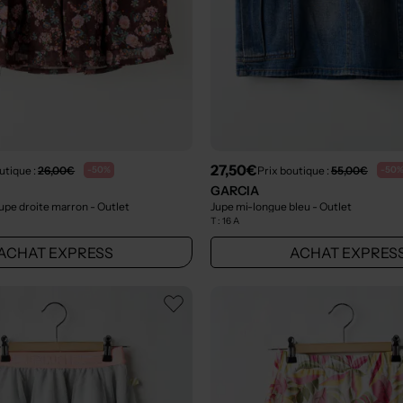
27,50€
utique :
26,00€
Prix boutique :
55,00€
-50%
-50
GARCIA
oupe droite marron
- Outlet
Jupe mi-longue bleu
- Outlet
T :
16 A
ACHAT EXPRESS
ACHAT EXPRES