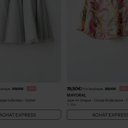
19,50€
utique :
59,00€
Prix boutique :
39,00€
-50%
-50%
MAYORAL
sage tulle bleu
- Outlet
Jupe mi-longue - Coupe fluide jaune
- 
T :
12 A
ACHAT EXPRESS
ACHAT EXPRES