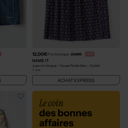
12,00€
Prix boutique :
23,99€
%
-50%
NAME IT
Jupe mi-longue - Coupe fluide bleu
- Outlet
T :
9 A
S
ACHAT EXPRESS