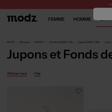
1
FEMME
HOMME
ENFA
MODZ
Marques
NAME IT
Articles NAME IT fille
Jupes NAME IT fille
Jupons
Jupons et Fonds de
Afficher tout
Fille