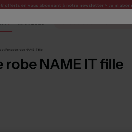
0€ offerts en vous abonnant
à notre newsletter >
Je m'abon
NT
MARQUES
 et Fonds de robe NAME IT fille
 robe NAME IT fille