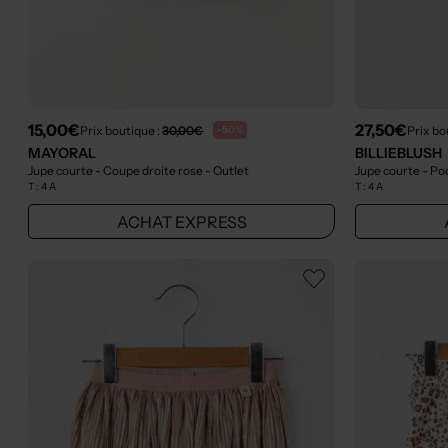
15,00€
27,50€
Prix boutique :
30,00€
Prix bo
-50%
MAYORAL
BILLIEBLUSH
Jupe courte - Coupe droite rose
- Outlet
Jupe courte - P
T :
4 A
T :
4 A
ACHAT EXPRESS