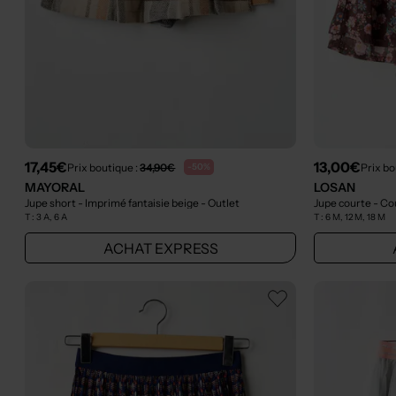
17,45€
13,00€
Prix boutique :
34,90€
Prix bo
-50%
MAYORAL
LOSAN
Jupe short - Imprimé fantaisie beige
- Outlet
Jupe courte - C
T :
3 A, 6 A
T :
6 M, 12 M, 18 M
ACHAT EXPRESS