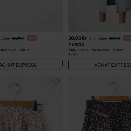
30,00€
utique :
55,00€
Prix boutique :
59,99€
-50%
-50
GARCIA
oches beige
- Outlet
Jupe longue - Poches bleu
- Outlet
T :
16 A
ACHAT EXPRESS
ACHAT EXPRES