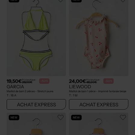
19,50€
24,00€
Prix boutique :
Prix boutique :
-50%
-50%
39,00€
48,00€
GARCIA
LIEWOOD
Maillot de bain 2 pièces - Stretch jaune
Maillot de bain 1 pièce - Imprimé fantaisie beige
T :
16 A
T :
1 M
ACHAT EXPRESS
ACHAT EXPRESS
NEW
NEW