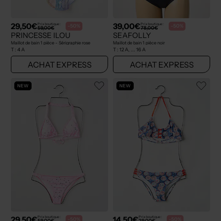
29,50€
39,00€
Prix boutique :
Prix boutique :
-50%
-50%
59,00€
78,00€
PRINCESSE ILOU
SEAFOLLY
Maillot de bain 1 pièce - Sérigraphie rose
Maillot de bain 1 pièce noir
T :
4 A
T :
12 A, ... 16 A
ACHAT EXPRESS
ACHAT EXPRESS
NEW
NEW
29,50€
14,50€
Prix boutique :
Prix boutique :
-50%
-50%
59,00€
29,00€