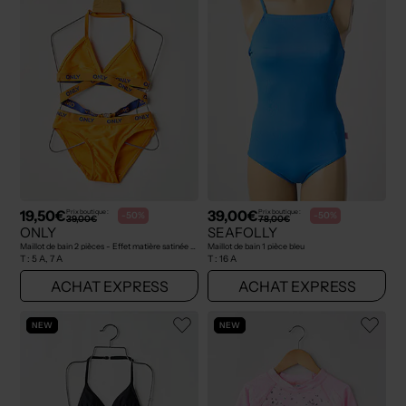
19,50€
39,00€
Prix boutique :
Prix boutique :
-50%
-50%
39,00€
78,00€
ONLY
SEAFOLLY
Maillot de bain 2 pièces - Effet matière satinée orange
Maillot de bain 1 pièce bleu
T :
5 A, 7 A
T :
16 A
ACHAT EXPRESS
ACHAT EXPRESS
NEW
NEW