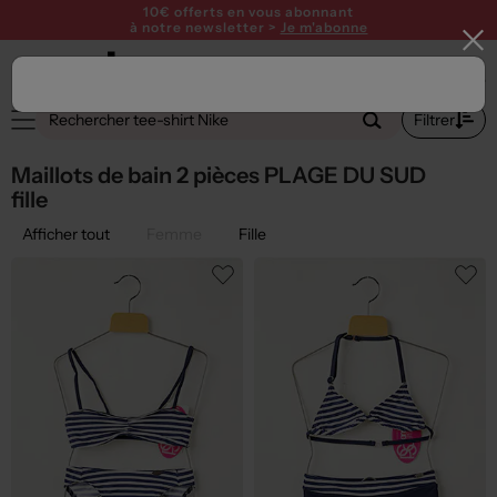
10€ offerts en vous abonnant
à notre newsletter >
Je m'abonne
2
Filtrer
Maillots de bain 2 pièces PLAGE DU SUD
fille
Afficher tout
Femme
Fille