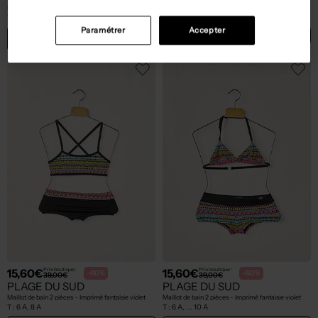
Maillot de bain 2 pièces - Imprimé rayures bleu
Maillot de bain 2 pièces - Imprimé fantaisie violet
T :
6 A, 8 A
T :
6 A, ... 10 A
Paramétrer
Accepter
ACHAT EXPRESS
ACHAT EXPRESS
15,60€
15,60€
Prix boutique :
Prix boutique :
-60%
-60%
39,00€
39,00€
PLAGE DU SUD
PLAGE DU SUD
Maillot de bain 2 pièces - Imprimé fantaisie violet
Maillot de bain 2 pièces - Imprimé fantaisie violet
T :
6 A, 8 A
T :
6 A, ... 10 A