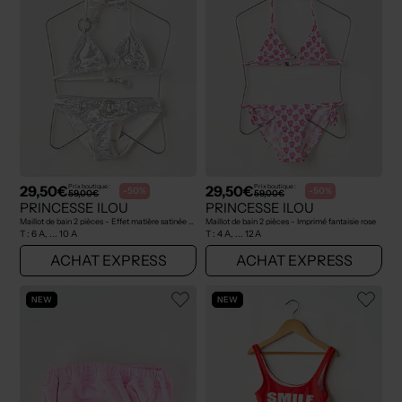
29,50€
29,50€
Prix boutique :
Prix boutique :
-50%
-50%
59,00€
59,00€
PRINCESSE ILOU
PRINCESSE ILOU
Maillot de bain 2 pièces - Effet matière satinée argent
Maillot de bain 2 pièces - Imprimé fantaisie rose
T :
6 A, ... 10 A
T :
4 A, ... 12 A
ACHAT EXPRESS
ACHAT EXPRESS
NEW
NEW