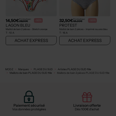
14,50€
32,50€
Prix boutique :
Prix boutique :
-50%
-50%
29,00€
65,00€
LAGON BLEU
PROTEST
Maillot de bain 2 pièces - Stretch orange
Maillot de bain 2 pièces - Imprimé rayures bleu
T :
10 A
T :
16 A
ACHAT EXPRESS
ACHAT EXPRESS
MODZ
Marques
PLAGE DU SUD
Articles PLAGE DU SUD fille
Maillots de bain PLAGE DU SUD fille
Maillots de bain 2 pièces PLAGE DU SUD fille
Paiement sécurisé
Livraison offerte
Vos données protégées
Dès 100€ d'achat