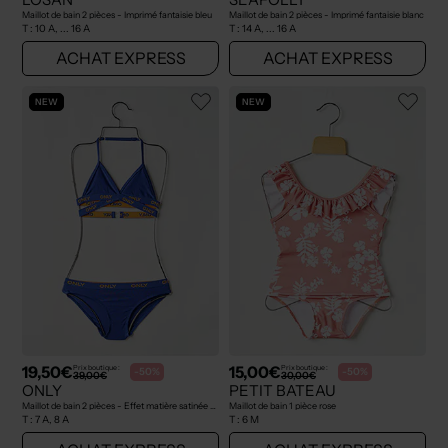
Maillot de bain 2 pièces - Imprimé fantaisie bleu
Maillot de bain 2 pièces - Imprimé fantaisie blanc
T :
10 A, ... 16 A
T :
14 A, ... 16 A
ACHAT EXPRESS
ACHAT EXPRESS
NEW
NEW
19,50€
15,00€
Prix boutique :
Prix boutique :
-50%
-50%
39,00€
30,00€
ONLY
PETIT BATEAU
Maillot de bain 2 pièces - Effet matière satinée bleu
Maillot de bain 1 pièce rose
T :
7 A, 8 A
T :
6 M