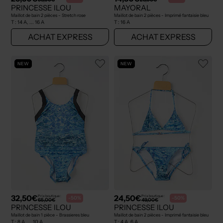
PRINCESSE ILOU
MAYORAL
Maillot de bain 2 pièces - Stretch rose
Maillot de bain 2 pièces - Imprimé fantaisie bleu
T :
14 A, ... 16 A
T :
16 A
ACHAT EXPRESS
ACHAT EXPRESS
NEW
NEW
32,50€
24,50€
Prix boutique :
Prix boutique :
-50%
-50%
65,00€
49,00€
PRINCESSE ILOU
PRINCESSE ILOU
Maillot de bain 1 pièce - Brassieres bleu
Maillot de bain 2 pièces - Imprimé fantaisie bleu
T :
8 A, ... 10 A
T :
4 A, 6 A