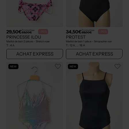
29,50€
34,50€
Prix boutique :
Prix boutique :
-50%
-50%
59,00€
69,00€
PRINCESSE ILOU
PROTEST
Maillot de bain 2 pièces - Stretch rose
Maillot de bain 1 pièce - Sérigraphie noir
T :
4 A
T :
12 A, ... 18 A
ACHAT EXPRESS
ACHAT EXPRESS
NEW
NEW