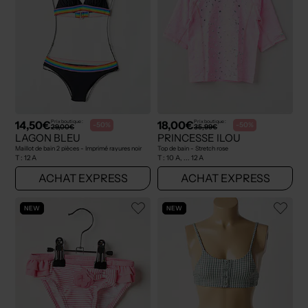
14,50€
18,00€
Prix boutique :
Prix boutique :
-50%
-50%
29,00€
35,99€
LAGON BLEU
PRINCESSE ILOU
Maillot de bain 2 pièces - Imprimé rayures noir
Top de bain - Stretch rose
T :
12 A
T :
10 A, ... 12 A
ACHAT EXPRESS
ACHAT EXPRESS
NEW
NEW