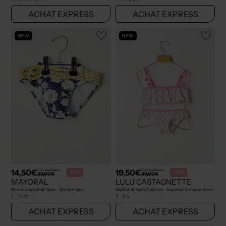
ACHAT EXPRESS
ACHAT EXPRESS
NEW
NEW
14,50€
19,50€
Prix boutique :
Prix boutique :
-50%
-50%
29,00€
39,00€
MAYORAL
LULU CASTAGNETTE
Bas de maillot de bain - Stretch bleu
Maillot de bain 2 pièces - Imprimé fantaisie blanc
T :
12 M
T :
2 A
ACHAT EXPRESS
ACHAT EXPRESS