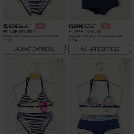
15,60€
15,60€
Prix boutique :
Prix boutique :
-60%
-60%
39,00€
39,00€
PLAGE DU SUD
PLAGE DU SUD
Maillot de bain 2 pièces - Imprimé rayures bleu
Maillot de bain 2 pièces - Imprimé rayures bleu
T :
8 A
T :
8 A
ACHAT EXPRESS
ACHAT EXPRESS