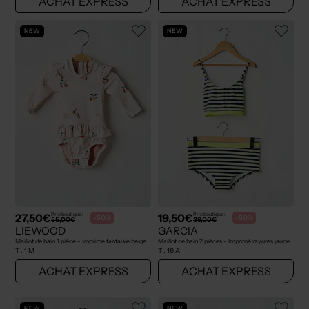
ACHAT EXPRESS
ACHAT EXPRESS
NEW
NEW
27,50€
19,50€
Prix boutique :
Prix boutique :
-50%
-50%
55,00€
39,00€
LIEWOOD
GARCIA
Maillot de bain 1 pièce - Imprimé fantaisie beige
Maillot de bain 2 pièces - Imprimé rayures jaune
T :
1 M
T :
16 A
ACHAT EXPRESS
ACHAT EXPRESS
NEW
NEW