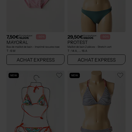
7,50€
29,50€
Prix boutique :
Prix boutique :
-50%
-50%
15,00€
59,00€
MAYORAL
PROTEST
Bas de maillot de bain - Imprimé rayures rose
Maillot de bain 2 pièces - Stretch vert
T :
6 M
T :
14 A, ... 16 A
ACHAT EXPRESS
ACHAT EXPRESS
NEW
NEW