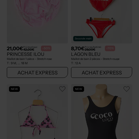
Seconde main
21,00€
8,70€
Prix boutique :
Prix neuf estimé :
-50%
-70%
42,00€
29,00€
PRINCESSE ILOU
LAGON BLEU
Maillot de bain 1 pièce - Stretch rose
Maillot de bain 2 pièces - Stretch rouge
T :
9 M, ... 18 M
T :
12 A
ACHAT EXPRESS
ACHAT EXPRESS
NEW
NEW