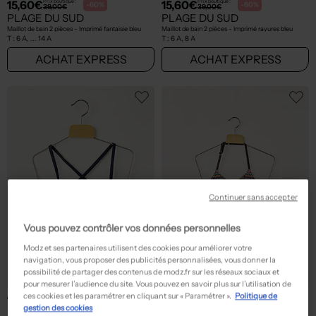
15,60€
15,60€
Prix boutique :
Prix boutique :
-60%
-60%
39,00€
39,00€
PLAGE DU SUD
PLAGE DU SUD
Maillot de bain 2 pièces - Imprimé fantaisie bleu
Maillot de bain 2 pièces - Imprimé rayures bleu
T :
6 A, ... 14 A
T :
6 A, 8 A
ACHAT EXPRESS
ACHAT EXPRESS
Continuer sans accepter
Vous pouvez contrôler vos données personnelles
Modz et ses partenaires utilisent des cookies pour améliorer votre
navigation, vous proposer des publicités personnalisées, vous donner la
possibilité de partager des contenus de modz.fr sur les réseaux sociaux et
pour mesurer l’audience du site. Vous pouvez en savoir plus sur l’utilisation de
ces cookies et les paramétrer en cliquant sur « Paramétrer ».
Politique de
15,60€
15,60€
Prix boutique :
Prix boutique :
-60%
-60%
39,00€
39,00€
gestion des cookies
PLAGE DU SUD
PLAGE DU SUD