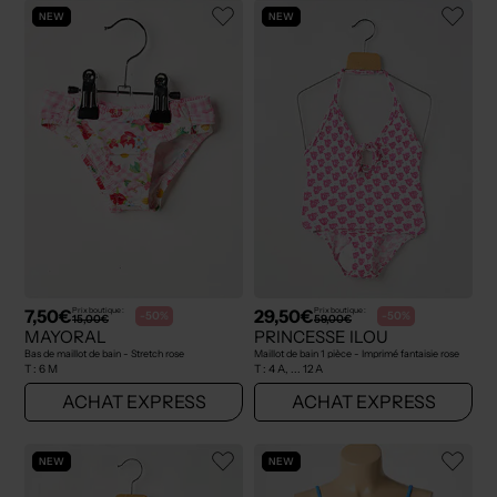
NEW
NEW
7,50€
29,50€
Prix boutique :
Prix boutique :
-50%
-50%
15,00€
59,00€
MAYORAL
PRINCESSE ILOU
Bas de maillot de bain - Stretch rose
Maillot de bain 1 pièce - Imprimé fantaisie rose
T :
6 M
T :
4 A, ... 12 A
ACHAT EXPRESS
ACHAT EXPRESS
NEW
NEW