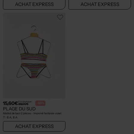
ACHAT EXPRESS
ACHAT EXPRESS
15,60€
Prix boutique :
-60%
39,00€
PLAGE DU SUD
Maillot de bain 2 pièces - Imprimé fantaisie violet
T :
6 A, 8 A
ACHAT EXPRESS