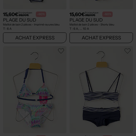
15,60€
15,60€
Prix boutique :
Prix boutique :
-60%
-60%
39,00€
39,00€
PLAGE DU SUD
PLAGE DU SUD
Maillot de bain 2 pièces - Imprimé rayures bleu
Maillot de bain 2 pièces - Shorty bleu
T :
6 A
T :
6 A, ... 10 A
ACHAT EXPRESS
ACHAT EXPRESS