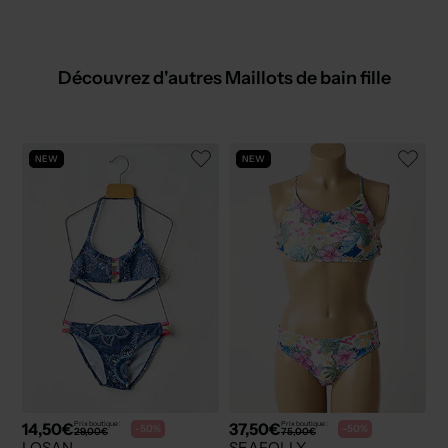
Découvrez d'autres Maillots de bain fille
NEW
NEW
14,50€
37,50€
Prix boutique :
Prix boutique :
-50%
-50%
29,00€
75,00€
LOSAN
SEAFOLLY