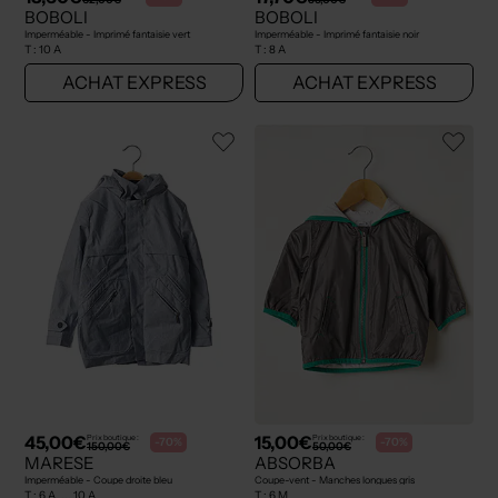
BOBOLI
BOBOLI
Imperméable - Imprimé fantaisie vert
Imperméable - Imprimé fantaisie noir
T :
10 A
T :
8 A
ACHAT EXPRESS
ACHAT EXPRESS
45,00€
15,00€
Prix boutique :
Prix boutique :
-70%
-70%
150,00€
50,00€
MARESE
ABSORBA
Imperméable - Coupe droite bleu
Coupe-vent - Manches longues gris
T :
6 A, ... 10 A
T :
6 M