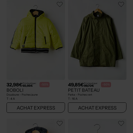
32,98€
49,85€
Prix boutique :
Prix boutique :
-50%
-50%
65,95€
99,70€
BOBOLI
PETIT BATEAU
Doudoune - Poches jaune
Parka - Poches vert
T :
4 A
T :
16 A
ACHAT EXPRESS
ACHAT EXPRESS