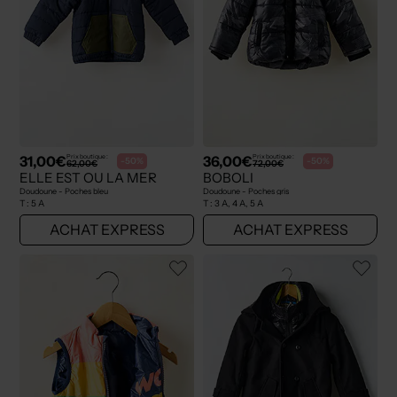
31,00€
36,00€
Prix boutique :
Prix boutique :
-50%
-50%
62,00€
72,00€
ELLE EST OU LA MER
BOBOLI
Doudoune - Poches bleu
Doudoune - Poches gris
T :
5 A
T :
3 A, 4 A, 5 A
ACHAT EXPRESS
ACHAT EXPRESS