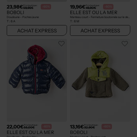
23,98€
19,96€
Prix boutique :
Prix boutique :
-60%
-60%
59,95€
49,90€
BOBOLI
ELLE EST OU LA MER
Doudoune - Poches jaune
Manteau court - Fermeture boutonnée sur le devant bleu
T :
6 A
T :
6 M
ACHAT EXPRESS
ACHAT EXPRESS
22,00€
13,16€
Prix boutique :
Prix boutique :
-60%
-60%
55,00€
32,90€
ELLE EST OU LA MER
BOBOLI
Doudoune - Poches bleu
Manteau court - Poches vert