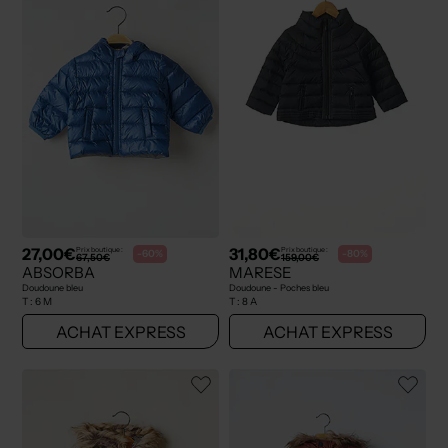
27,00€
31,80€
Prix boutique :
Prix boutique :
-60%
-80%
67,50€
159,00€
ABSORBA
MARESE
Doudoune bleu
Doudoune - Poches bleu
T :
6 M
T :
8 A
ACHAT EXPRESS
ACHAT EXPRESS