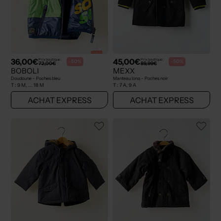
36,00€
45,00€
Prix boutique :
Prix boutique :
-50%
-50%
72,00€
89,99€
BOBOLI
MEXX
Doudoune - Poches bleu
Manteau long - Poches noir
T :
9 M, ... 18 M
T :
7 A, 9 A
ACHAT EXPRESS
ACHAT EXPRESS