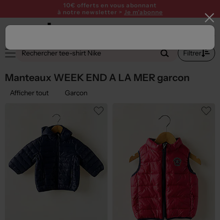
10€ offerts en vous abonnant
à notre newsletter >
Je m'abonne
2
Filtrer
Manteaux WEEK END A LA MER garcon
Afficher tout
Garçon