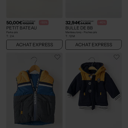
50,00€
32,94€
Prix boutique :
Prix boutique :
-50%
-40%
100,00€
54,90€
PETIT BATEAU
BULLE DE BB
Parka gris
Manteau long - Poches gris
T :
2 A
T :
12 M
ACHAT EXPRESS
ACHAT EXPRESS