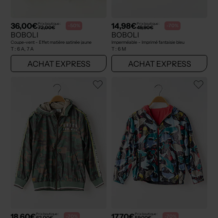
36,00€
14,98€
Prix boutique :
Prix boutique :
-50%
-70%
72,00€
49,90€
BOBOLI
BOBOLI
Coupe-vent - Effet matière satinée jaune
Imperméable - Imprimé fantaisie bleu
T :
6 A, 7 A
T :
6 M
ACHAT EXPRESS
ACHAT EXPRESS
18,60€
17,70€
Prix boutique :
Prix boutique :
-70%
-70%
62,00€
59,00€