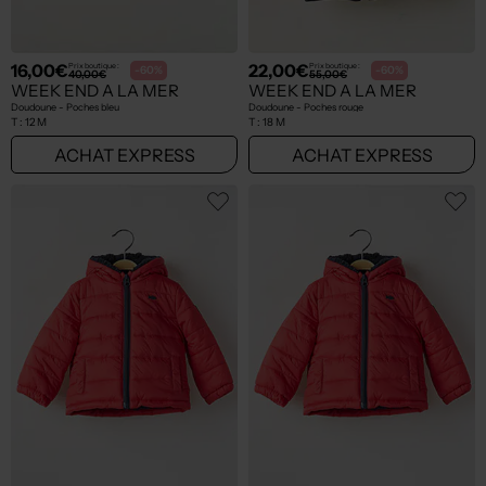
16,00€
22,00€
Prix boutique :
Prix boutique :
-60%
-60%
40,00€
55,00€
WEEK END A LA MER
WEEK END A LA MER
Doudoune - Poches bleu
Doudoune - Poches rouge
T :
12 M
T :
18 M
ACHAT EXPRESS
ACHAT EXPRESS