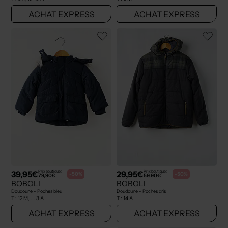
ACHAT EXPRESS
ACHAT EXPRESS
39,95€
29,95€
Prix boutique :
Prix boutique :
-50%
-50%
79,90€
59,90€
BOBOLI
BOBOLI
Doudoune - Poches bleu
Doudoune - Poches gris
T :
12 M, ... 3 A
T :
14 A
ACHAT EXPRESS
ACHAT EXPRESS