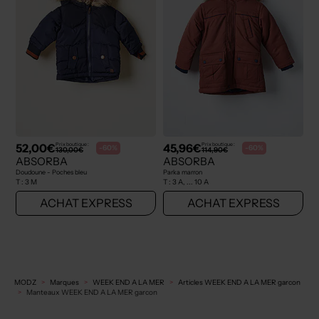
52,00€
45,96€
Prix boutique :
Prix boutique :
-60%
-60%
130,00€
114,90€
ABSORBA
ABSORBA
Doudoune - Poches bleu
Parka marron
T :
3 M
T :
3 A, ... 10 A
ACHAT EXPRESS
ACHAT EXPRESS
MODZ
Marques
WEEK END A LA MER
Articles WEEK END A LA MER garcon
Manteaux WEEK END A LA MER garcon