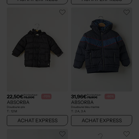
22,50€
31,96€
Prix boutique :
Prix boutique :
-70%
-60%
75,00€
79,90€
ABSORBA
ABSORBA
Doudoune gris
Doudoune bleu marine
T :
12 M
T :
2 A, 3 A
ACHAT EXPRESS
ACHAT EXPRESS