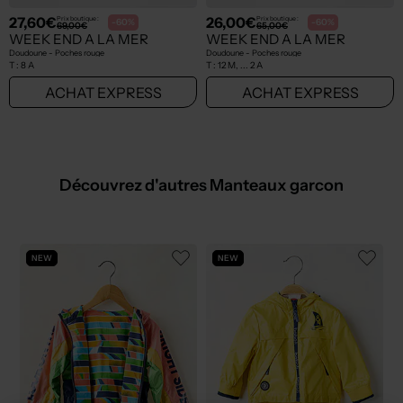
27,60€
26,00€
Prix boutique :
Prix boutique :
-60%
-60%
69,00€
65,00€
WEEK END A LA MER
WEEK END A LA MER
Doudoune - Poches rouge
Doudoune - Poches rouge
T :
8 A
T :
12 M, ... 2 A
ACHAT EXPRESS
ACHAT EXPRESS
Découvrez d'autres Manteaux garcon
NEW
NEW