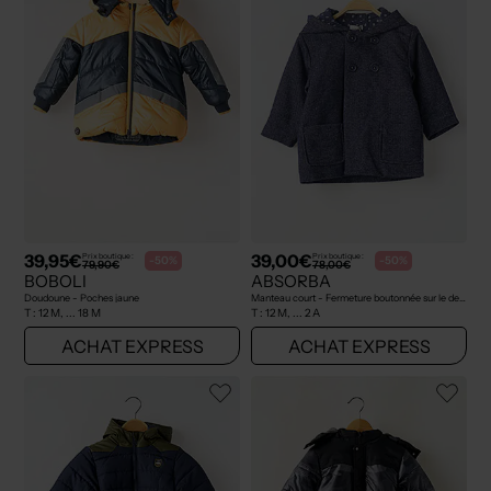
39,95€
39,00€
Prix boutique :
Prix boutique :
-50%
-50%
79,90€
78,00€
BOBOLI
ABSORBA
Doudoune - Poches jaune
Manteau court - Fermeture boutonnée sur le devant bleu
T :
12 M, ... 18 M
T :
12 M, ... 2 A
ACHAT EXPRESS
ACHAT EXPRESS