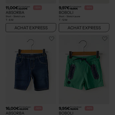
11,00€
9,97€
Prix boutique :
Prix boutique :
-50%
-50%
22,00€
19,95€
ABSORBA
BOBOLI
Short - Stretch gris
Short - Stretch jaune
T :
6 M
T :
12 M
ACHAT EXPRESS
ACHAT EXPRESS
16,00€
9,95€
Prix boutique :
Prix boutique :
-50%
-50%
32,00€
19,90€
ABSORBA
BOBOLI