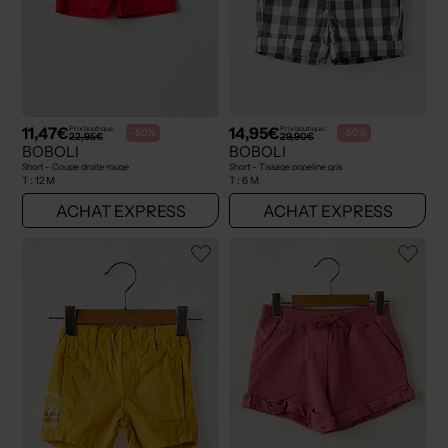
11,47€
14,95€
Prix boutique :
Prix boutique :
-50%
-50%
22,95€
29,90€
BOBOLI
BOBOLI
Short - Coupe droite rouge
Short - Tissage popeline gris
T :
12 M
T :
6 M
ACHAT EXPRESS
ACHAT EXPRESS