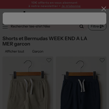
10€ offerts en vous abonnant
à notre newsletter >
Je m'abonne
2
Filtrer
Shorts et Bermudas WEEK END A LA
MER garcon
Afficher tout
Garçon