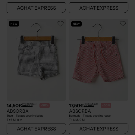
ACHAT EXPRESS
ACHAT EXPRESS
NEW
NEW
14,50€
17,50€
Prix boutique :
Prix boutique :
-50%
-50%
29,00€
35,00€
ABSORBA
ABSORBA
Short - Tissage popeline beige
Bermuda - Tissage popeline rouge
T :
6 M, 9 M
T :
6 M, 9 M
ACHAT EXPRESS
ACHAT EXPRESS