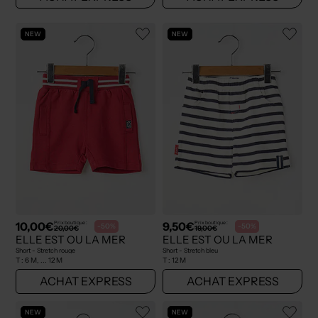
NEW
NEW
10,00€
9,50€
Prix boutique :
Prix boutique :
-50%
-50%
20,00€
19,00€
ELLE EST OU LA MER
ELLE EST OU LA MER
Short - Stretch rouge
Short - Stretch bleu
T :
6 M, ... 12 M
T :
12 M
ACHAT EXPRESS
ACHAT EXPRESS
NEW
NEW