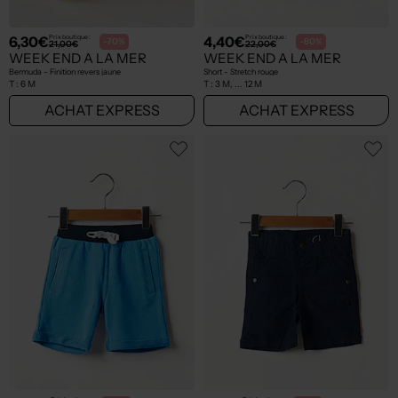
6,30€
4,40€
Prix boutique :
Prix boutique :
-70%
-80%
21,00€
22,00€
WEEK END A LA MER
WEEK END A LA MER
Bermuda - Finition revers jaune
Short - Stretch rouge
T :
6 M
T :
3 M, ... 12 M
ACHAT EXPRESS
ACHAT EXPRESS