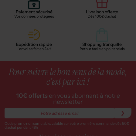
Paiement sécurisé
Livraison offerte
Vos données protégées
Dès 100€ d'achat
Expédition rapide
Shopping tranquille
L'envoi se fait en 24H
Retour facile en point relais
Pour suivre le bon sens de la mode,
c'est par ici !
10€ offerts
en vous abonnant à notre
newsletter
Code promo non cumulable, valable sur votre première commande dès 50€
d’achat pendant 48h