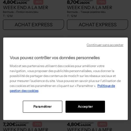
4,80€
8,70€
Prix boutique :
Prix boutique :
-80%
-70%
24,00€
29,00€
WEEK END A LA MER
WEEK END A LA MER
Bermuda - Finition revers bleu
Bermuda - Tissage popeline bleu
T :
12 M
T :
12 M
ACHAT EXPRESS
ACHAT EXPRESS
Continuer sans accepter
Vous pouvez contrôler vos données personnelles
Modz et ses partenaires utilisent des cookies pour améliorer votre
navigation, vous proposer des publicités personnalisées, vous donner la
possibilité de partager des contenus de modz.fr sur les réseaux sociaux et
pour mesurer l’audience du site. Vous pouvez en savoir plus sur l’utilisation de
ces cookies et les paramétrer en cliquant sur « Paramétrer ».
Politique de
gestion des cookies
Paramétrer
Accepter
7,20€
4,80€
Prix boutique :
Prix boutique :
-70%
-80%
24,00€
24,00€
WEEK END A LA MER
WEEK END A LA MER