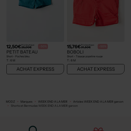
12,50€
15,76€
Prix boutique :
Prix boutique :
-50%
-50%
25,00€
31,50€
PETIT BATEAU
BOBOLI
Short - Poches bleu
Short - Tissage popeline rouge
T :
6 M
T :
6 M
ACHAT EXPRESS
ACHAT EXPRESS
MODZ
Marques
WEEK END A LA MER
Articles WEEK END A LA MER garcon
Shorts et Bermudas WEEK END A LA MER garcon