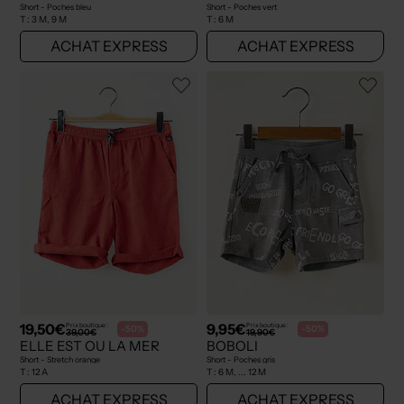
Short - Poches bleu
Short - Poches vert
T :
3 M, 9 M
T :
6 M
ACHAT EXPRESS
ACHAT EXPRESS
19,50€
9,95€
Prix boutique :
Prix boutique :
-50%
-50%
39,00€
19,90€
ELLE EST OU LA MER
BOBOLI
Short - Stretch orange
Short - Poches gris
T :
12 A
T :
6 M, ... 12 M
ACHAT EXPRESS
ACHAT EXPRESS