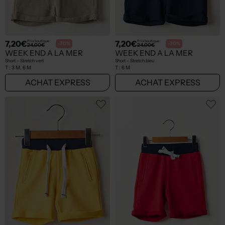
7,20€
7,20€
Prix boutique :
Prix boutique :
-70%
-70%
24,00€
24,00€
WEEK END A LA MER
WEEK END A LA MER
Short - Stretch vert
Short - Stretch bleu
T :
3 M, 6 M
T :
6 M
ACHAT EXPRESS
ACHAT EXPRESS