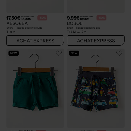
17,50€
9,95€
Prix boutique :
Prix boutique :
-50%
-50%
35,00€
19,90€
ABSORBA
BOBOLI
Short - Tissage popeline rouge
Short - Tissage popeline gris
T :
9 M
T :
6 M, ... 12 M
ACHAT EXPRESS
ACHAT EXPRESS
NEW
NEW
Prix boutique :
Prix boutique :