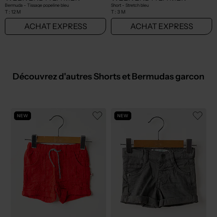
Bermuda - Tissage popeline bleu
Short - Stretch bleu
T :
12 M
T :
3 M
ACHAT EXPRESS
ACHAT EXPRESS
Découvrez d'autres Shorts et Bermudas garcon
NEW
NEW