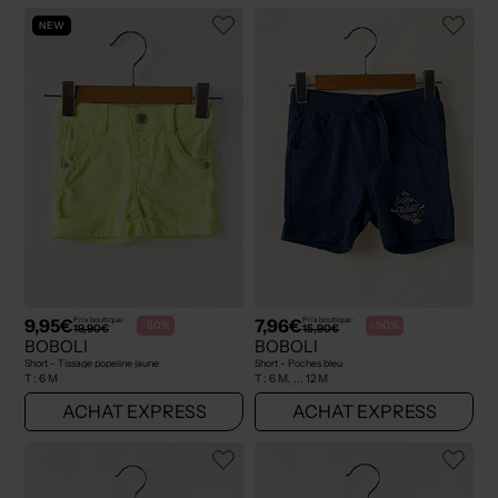
NEW
9,95€
7,96€
Prix boutique :
Prix boutique :
-50%
-50%
19,90€
15,90€
BOBOLI
BOBOLI
Short - Tissage popeline jaune
Short - Poches bleu
T :
6 M
T :
6 M, ... 12 M
ACHAT EXPRESS
ACHAT EXPRESS