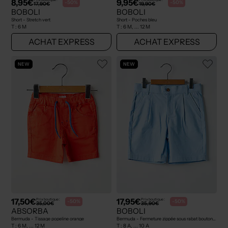
8,95€
9,95€
-50%
-50%
17,90€
19,90€
BOBOLI
BOBOLI
Short - Stretch vert
Short - Poches bleu
T :
6 M
T :
6 M, ... 12 M
ACHAT EXPRESS
ACHAT EXPRESS
NEW
NEW
17,50€
17,95€
Prix boutique :
Prix boutique :
-50%
-50%
35,00€
35,90€
ABSORBA
BOBOLI
Bermuda - Tissage popeline orange
Bermuda - Fermeture zippée sous rabat boutonné bleu
T :
6 M, ... 12 M
T :
8 A, ... 10 A