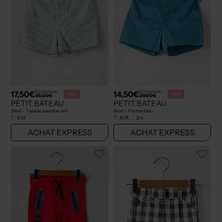
17,50€
14,50€
Prix boutique :
Prix boutique :
-50%
-50%
35,00€
29,00€
PETIT BATEAU
PETIT BATEAU
Short - Tissage popeline vert
Short - Poches bleu
T :
6 M
T :
6 M, ... 2 A
ACHAT EXPRESS
ACHAT EXPRESS