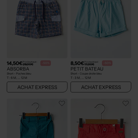
14,50€
8,50€
Prix boutique :
Prix boutique :
-50%
-50%
29,00€
17,00€
ABSORBA
PETIT BATEAU
Short - Poches bleu
Short - Coupe droite bleu
T :
6 M, ... 12 M
T :
3 M, ... 12 M
ACHAT EXPRESS
ACHAT EXPRESS