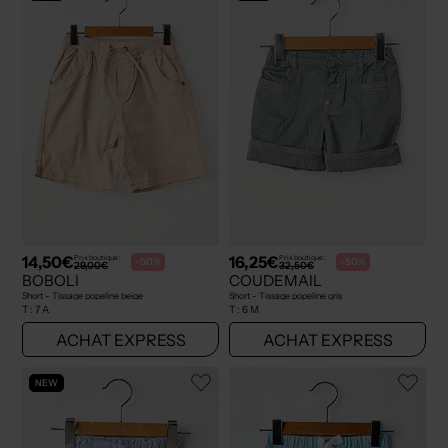
14,50€
16,25€
Prix boutique :
Prix boutique :
-50%
-50%
29,00€
32,50€
BOBOLI
COUDEMAIL
Short - Tissage popeline beige
Short - Tissage popeline gris
T :
7 A
T :
6 M
ACHAT EXPRESS
ACHAT EXPRESS
NEW