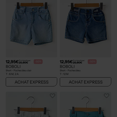
12,95€
12,95€
Prix boutique :
Prix boutique :
-50%
-50%
25,90€
25,90€
BOBOLI
BOBOLI
Short - Poches bleu clair
Short - Poches bleu
T :
6 M, 2 A
T :
12 M
ACHAT EXPRESS
ACHAT EXPRESS