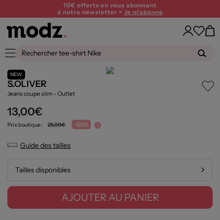
10€ offerts en vous abonnant
à notre newsletter >
Je m'abonne
NEW
S.OLIVER
Jeans coupe slim
- Outlet
13,00€
-50%
Prix boutique :
25,99€
?
Guide des tailles
Tailles disponibles
AJOUTER AU PANIER