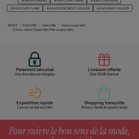
JEANS BOYFRIEND
JEANS COUPE LARGE
JEANS COUPE MOM
JEANS COUPE FLARE
JEANS COUPE DROITE S.OLIVER
JEANS SKINNY S.OLIVER
MODZ
S.OLIVER
Jeans fille
Jeans coupe slim
S Oliver Jeans Coupe Slim Fille couleur bleu
Paiement sécurisé
Livraison offerte
Vos données protégées
Dès 100€ d'achat
Expédition rapide
Shopping tranquille
L'envoi se fait en 24H
Retour facile en point relais
Pour suivre le bon sens de la mode,