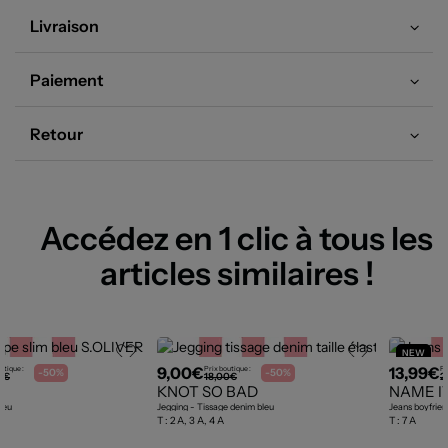
Livraison
Paiement
Retour
Accédez en 1 clic à tous les
articles similaires !
NEW
9,00€
13,99€
utique :
Prix boutique :
Pr
-50%
-50%
9€
18,00€
2
KNOT SO BAD
NAME I
leu
Jegging - Tissage denim bleu
Jeans boyfrien
T :
2 A, 3 A, 4 A
T :
7 A