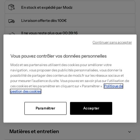
En stock et expédié par Modz
Livraison offerte dès 100€
Il ne vous reste plus que
00:39:16
pour être livré demain avec Chronopost !
Continuer sans accepter
Nos clients nous font confiance :
4.6/5 sur Avis vérifiés
Vous pouvez contrôler vos données personnelles
Modz et ses partenaires utilisent des cookies pour améliorer votre
navigation, vous proposer des publicités personnalisées, vous donner la
possibilité de partager des contenus de modz.fr sur les réseaux sociaux et
Description
pour mesurer l’audience du site. Vous pouvez en savoir plus sur l’utilisation de
ces cookies et les paramétrer en cliquant sur « Paramétrer ».
Politique de
gestion des cookies
Jeans Coupe Slim S.oliver Bleu
Référence n°2766032PX
Marque :
S.oliver
Paramétrer
Accepter
Catégorie :
Jeans coupe slim fille
Couleur
:
bleu
Vêtements Fille
Jeans Fille
Matières et entretien