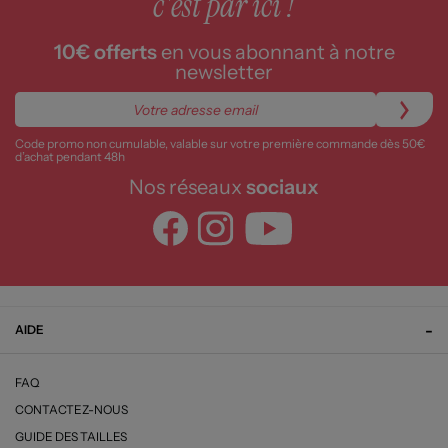
c'est par ici !
10€ offerts
en vous abonnant à notre
newsletter
Code promo non cumulable, valable sur votre première commande dès 50€
d’achat pendant 48h
Nos réseaux
sociaux
AIDE
FAQ
CONTACTEZ-NOUS
GUIDE DES TAILLES