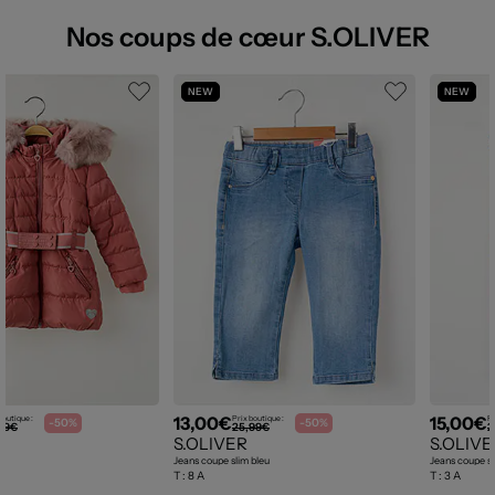
Nos coups de cœur S.OLIVER
NEW
NEW
13,00€
15,00€
boutique :
Prix boutique :
Pr
-50%
-50%
99€
25,99€
2
S.OLIVER
S.OLIVE
Jeans coupe slim bleu
Jeans coupe sl
T :
8 A
T :
3 A