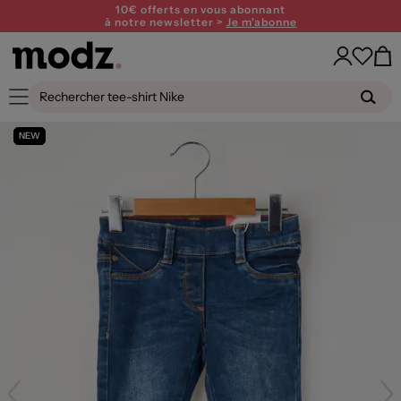
10€ offerts en vous abonnant
à notre newsletter >
Je m'abonne
NEW