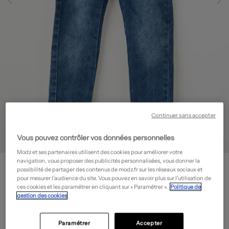
Continuer sans accepter
Vous pouvez contrôler vos données personnelles
Modz et ses partenaires utilisent des cookies pour améliorer votre
S.OLIVER
navigation, vous proposer des publicités personnalisées, vous donner la
possibilité de partager des contenus de modz.fr sur les réseaux sociaux et
Jeans coupe slim
- Outlet
pour mesurer l’audience du site. Vous pouvez en savoir plus sur l’utilisation de
ces cookies et les paramétrer en cliquant sur « Paramétrer ».
Politique de
13,00€
gestion des cookies
-50%
Prix boutique :
25,99€
?
Paramétrer
Accepter
Guide des tailles