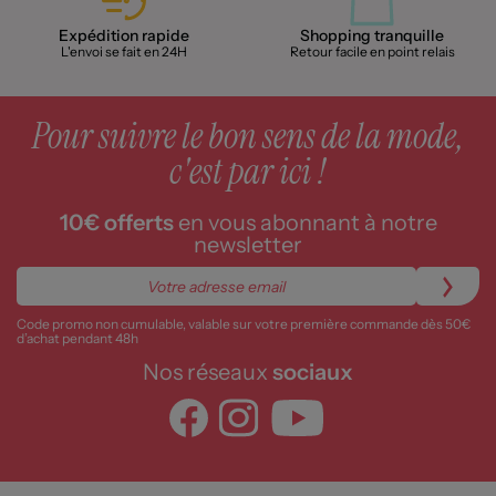
Expédition rapide
Shopping tranquille
L'envoi se fait en 24H
Retour facile en point relais
Pour suivre le bon sens de la mode,
c'est par ici !
10€ offerts
en vous abonnant à notre
newsletter
Code promo non cumulable, valable sur votre première commande dès 50€
d’achat pendant 48h
Nos réseaux
sociaux