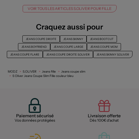
VOIR TOUS LES ARTICLES S.OLIVER POUR FILLE
Craquez aussi pour
JEANS COUPE DROITE
JEANS SKINNY
JEANS BOOTCUT
JEANS BOYFRIEND
JEANS COUPE LARGE
JEANS COUPE MOM
JEANS COUPE FLARE
JEANS COUPE DROITE S.OLIVER
JEANS SKINNY S.OLIVER
MODZ
S.OLIVER
Jeans fille
Jeans coupe slim
S Oliver Jeans Coupe Slim Fille couleur bleu
Paiement sécurisé
Livraison offerte
Vos données protégées
Dès 100€ d'achat