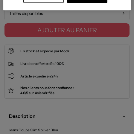
Tailles disponibles
AJOUTER AU PANIER
En stock et expédié par Modz
Livraison offerte dès 100€
Article expédié en 24h
Nos clients nous font confiance :
4.6/5 sur Avis vérifiés
Description
Jeans Coupe Slim S.oliver Bleu