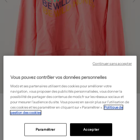
Continuer sans accepter
Vous pouvez contrôler vos données personnelles
Modz et ses partenaires utilisent des cookies pour améliorer votre
navigation, vous proposer des publicités personnalisées, vous donner la
possibilité de partager des contenus de modz.fr sur les réseaux sociaux et
ONLY
pour mesurer l’audience du site. Vous pouvez en savoir plus sur l’utilisation de
Sweat-shirt à capuche
- Outlet
ces cookies et les paramétrer en cliquant sur « Paramétrer ».
Politique de
gestion des cookies
9,00€
-70%
Prix boutique :
29,99€
?
Paramétrer
Accepter
Guide des tailles