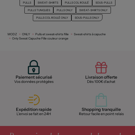
PULLS
SWEAT-SHIRTS
PULLS COL ROULÉ
SOUS-PULLS
PULLS TUNIQUES
PULLS ONLY
SWEAT-SHIRTS ONLY
PULLS COL ROULÉ ONLY
SOUS-PULLS ONLY
MODZ
ONLY
Pulls et sweat-shirts fille
Sweat-shirts à capuche
Only Sweat Capuche Fille couleur orange
Paiement sécurisé
Livraison offerte
Vos données protégées
Dès 100€ d'achat
Expédition rapide
Shopping tranquille
L'envoi se fait en 24H
Retour facile en point relais