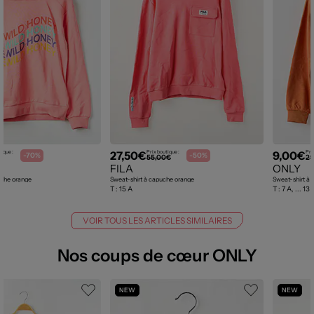
27,50€
9,00€
tique :
Prix boutique :
Pri
-70%
-50%
€
55,00€
29
FILA
ONLY
uche orange
Sweat-shirt à capuche orange
Sweat-shirt à 
T :
15 A
T :
7 A, ... 13 
VOIR TOUS LES ARTICLES SIMILAIRES
Nos coups de cœur ONLY
NEW
NEW