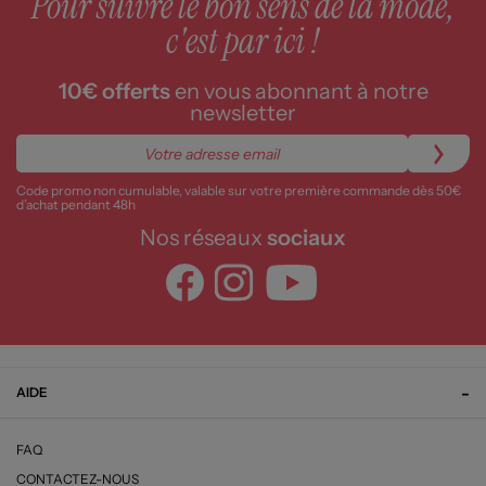
Pour suivre le bon sens de la mode,
c'est par ici !
10€ offerts
en vous abonnant à notre
newsletter
Code promo non cumulable, valable sur votre première commande dès 50€
d’achat pendant 48h
Nos réseaux
sociaux
AIDE
FAQ
CONTACTEZ-NOUS