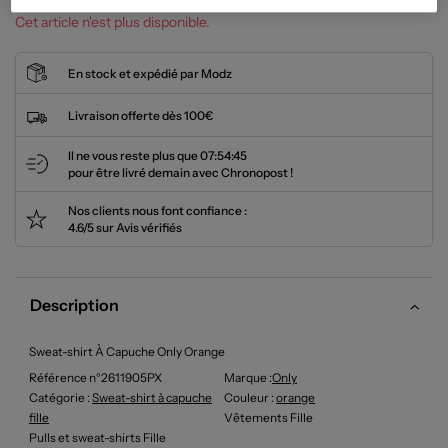
Cet article n'est plus disponible.
En stock et expédié par Modz
Livraison offerte dès 100€
Il ne vous reste plus que
07:54:45
pour être livré demain avec Chronopost !
Nos clients nous font confiance :
4.6/5 sur Avis vérifiés
Description
Sweat-shirt À Capuche Only Orange
Référence n°2611905PX
Marque :
Only
Catégorie :
Sweat-shirt à capuche
Couleur
:
orange
fille
Vêtements Fille
Pulls et sweat-shirts Fille