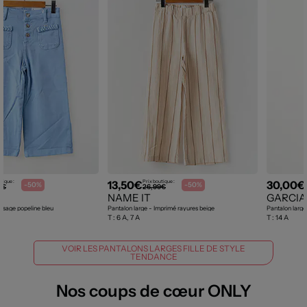
13,50€
30,00€
tique :
Prix boutique :
-50%
-50%
0€
26,99€
NAME IT
GARCIA
issage popeline bleu
Pantalon large - Imprimé rayures beige
Pantalon large
T :
6 A, 7 A
T :
14 A
VOIR LES PANTALONS LARGES FILLE DE STYLE
TENDANCE
Nos coups de cœur ONLY