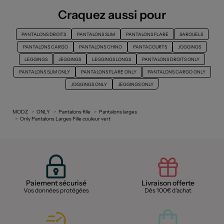
Craquez aussi pour
PANTALONS DROITS
PANTALONS SLIM
PANTALONS FLARE
SAROUELS
PANTALONS CARGO
PANTALONS CHINO
PANTACOURTS
JOGGINGS
LEGGINGS
JEGGINGS
LEGGINGS LONGS
PANTALONS DROITS ONLY
PANTALONS SLIM ONLY
PANTALONS FLARE ONLY
PANTALONS CARGO ONLY
JOGGINGS ONLY
JEGGINGS ONLY
MODZ
ONLY
Pantalons fille
Pantalons larges
Only Pantalons Larges Fille couleur vert
Paiement sécurisé
Livraison offerte
Vos données protégées
Dès 100€ d'achat