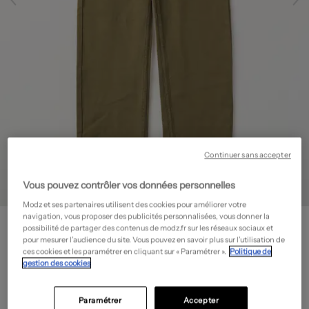
Continuer sans accepter
Vous pouvez contrôler vos données personnelles
Modz et ses partenaires utilisent des cookies pour améliorer votre
navigation, vous proposer des publicités personnalisées, vous donner la
ONLY
possibilité de partager des contenus de modz.fr sur les réseaux sociaux et
Pantalon large
- Outlet
pour mesurer l’audience du site. Vous pouvez en savoir plus sur l’utilisation de
ces cookies et les paramétrer en cliquant sur « Paramétrer ».
Politique de
17,50€
gestion des cookies
-50%
Prix boutique :
34,99€
?
Paramétrer
Accepter
Guide des tailles