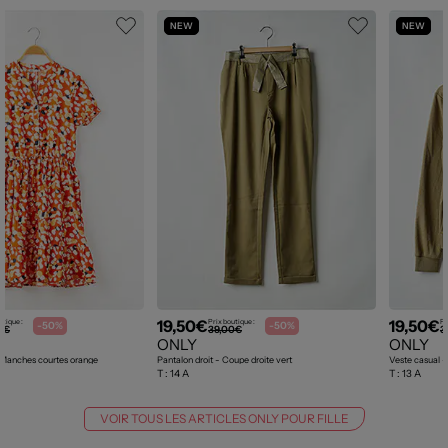
NEW
NEW
19,50€
19,50€
utique :
Prix boutique :
Pr
-50%
-50%
0€
39,00€
3
ONLY
ONLY
 Manches courtes orange
Pantalon droit - Coupe droite vert
Veste casual -
T :
14 A
T :
13 A
VOIR TOUS LES ARTICLES ONLY POUR FILLE