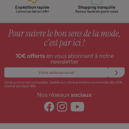
Expédition rapide
Shopping tranquille
L'envoi se fait en 24H
Retour facile en point relais
Pour suivre le bon sens de la mode,
c'est par ici !
10€ offerts
en vous abonnant à notre
newsletter
Code promo non cumulable, valable sur votre première commande dès 50€
d’achat pendant 48h
Nos réseaux
sociaux