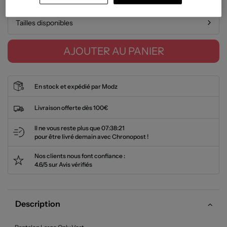
Tailles disponibles
AJOUTER AU PANIER
En stock et expédié par Modz
Livraison offerte dès 100€
Il ne vous reste plus que
07:38:20
pour être livré demain avec Chronopost !
Nos clients nous font confiance :
4.6/5 sur Avis vérifiés
Description