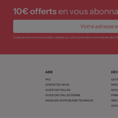
10€ offerts
en vous abonnan
Code promo non cumulable, valable sur votre première commande dès 5
AIDE
DÉC
FAQ
QUI 
CONTACTEZ-NOUS
MODE
GUIDE DES TAILLES
NOS
GUIDE DES TAILLES FEMME
PARR
SIGNALER UN PROBLÈME TECHNIQUE
SERV
ON P