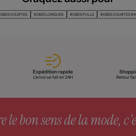
OBES COURTES
ROBES LONGUES
ROBES PULLS
ROBES COURTES IK
Expédition rapide
Shoppin
L'envoi se fait en 24H
Retour faci
 le bon sens de la mode, c'e