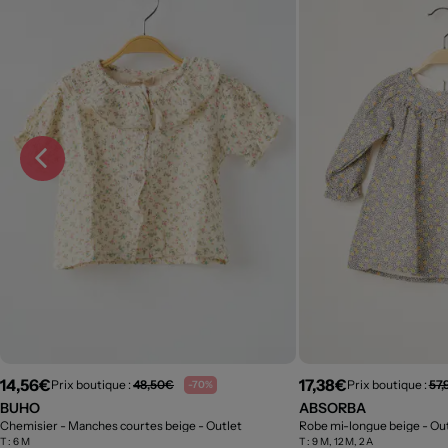
14,56€
17,38€
Prix boutique :
48,50€
Prix boutique :
57,
-70%
BUHO
ABSORBA
Chemisier - Manches courtes beige
- Outlet
Robe mi-longue beige
- Ou
T :
6 M
T :
9 M, 12 M, 2 A