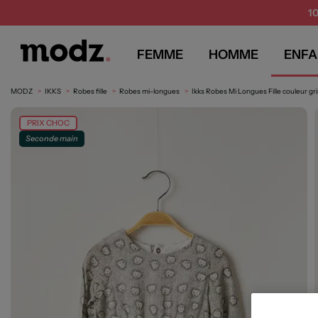
1
FEMME
HOMME
ENFA
MODZ
IKKS
Robes fille
Robes mi-longues
Ikks Robes Mi Longues Fille couleur gri
PRIX CHOC
Seconde main