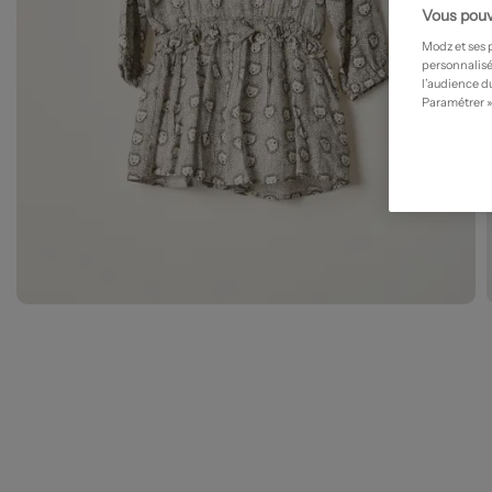
Vous pouv
Modz et ses 
personnalisé
l’audience du
Paramétrer »