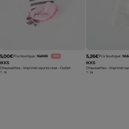
5,00€
5,26€
Prix boutique :
10,00€
Prix boutique :
10,
-50%
IKKS
IKKS
Chaussettes - Imprimé rayures rose
- Outlet
Chaussettes - Imprimé ray
T :
19
T :
24