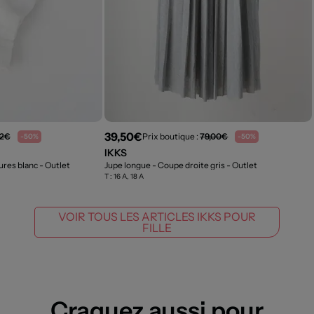
39,50€
52€
Prix boutique :
79,00€
-50%
-50%
IKKS
ures blanc
- Outlet
Jupe longue - Coupe droite gris
- Outlet
T :
16 A, 18 A
VOIR TOUS LES ARTICLES IKKS POUR
FILLE
Craquez aussi pour