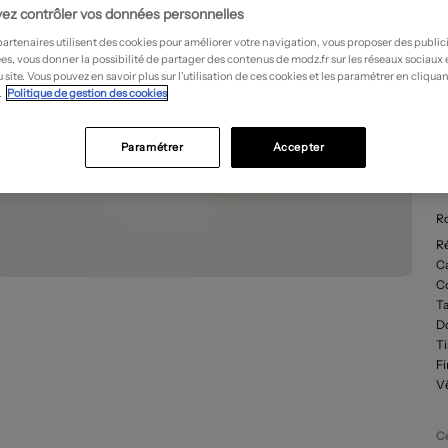
ez contrôler vos données personnelles
partenaires utilisent des cookies pour améliorer votre navigation, vous proposer des public
es, vous donner la possibilité de partager des contenus de modz.fr sur les réseaux sociaux
 site. Vous pouvez en savoir plus sur l’utilisation de ces cookies et les paramétrer en cliquan
.
Politique de gestion des cookies
Paramétrer
Accepter
D
Ro
R
Ca
C
Ta
D
T
Fi
Vê
Ce