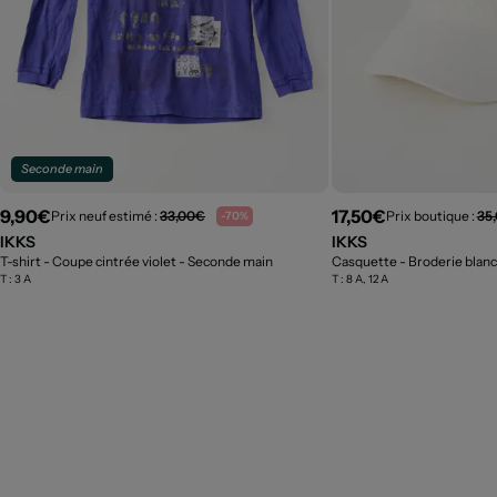
Seconde main
9,90€
17,50€
Prix neuf estimé :
33,00€
Prix boutique :
35
-70%
IKKS
IKKS
T-shirt - Coupe cintrée violet
- Seconde main
Casquette - Broderie blan
T :
3 A
T :
8 A, 12 A