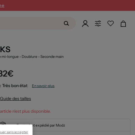
ne
KKS
 mi-longue - Doublure
- Seconde main
,32€
: Très bon état
En savoir plus
Guide des tailles
article n'est plus disponible.
En stock et expédié par Modz
nuer sans accepter