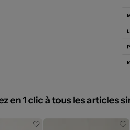
M
L
P
R
 en 1 clic à tous les articles si