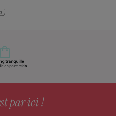
KS
g tranquille
le en point relais
st par ici !