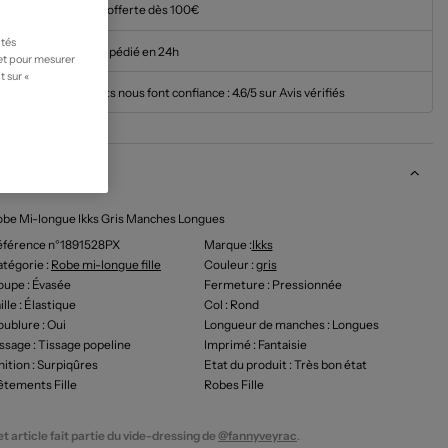
Livraison offerte dès 100€
ités
Article expédié en 24h
 et pour mesurer
t sur «
Nos clients nous font confiance :
4.6/5 sur Avis vérifiés
escription
be Mi-longue Ikks Gris Manches Longues
éférence n°1891528PX
Marque :
Ikks
tégorie :
Robe mi-longue fille
Couleur
:
gris
oupe
: Évasée
Fermeture
: Pressionnée
ille
: Élastique
Col
: Rond
oublure
: Oui
Longueur de manches
: Longues
issage
: Tissage popeline
Imprimé
: Fantaisie
nition
: Surpiqûres
Etat du produit
: Très bon état
tements Fille
Robes Fille
t article fait partie du vide-dressing de
@fannyveyrac
.