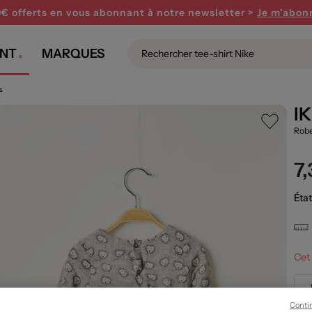
0€ offerts en vous abonnant
à notre newsletter >
Je m'abon
NT
MARQUES
s
I
Robe
7
État
Cet 
Conti