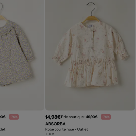
14,98€
90€
Prix boutique :
49,90€
-70%
-70%
ABSORBA
tlet
Robe courte rose
- Outlet
T :
6 M