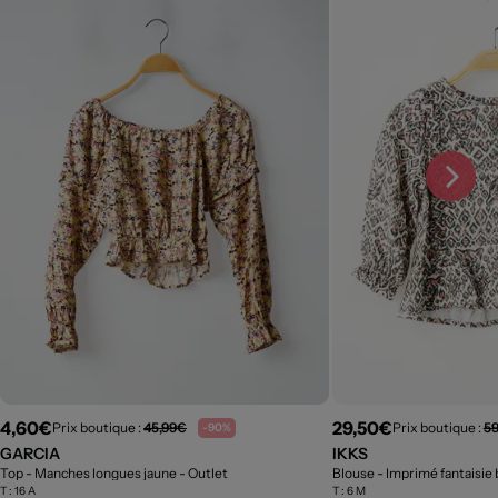
4,60€
29,50€
Prix boutique :
45,99€
Prix boutique :
5
-90%
GARCIA
IKKS
Top - Manches longues jaune
- Outlet
Blouse - Imprimé fantaisie
T :
16 A
T :
6 M