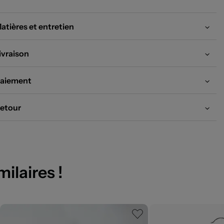
atières et entretien
ivraison
aiement
etour
milaires !