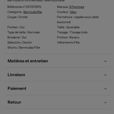
Bermuda 3 Pommes Bleu Taille Ajustable
Référence n°2317075PX
Marque :
3 Pommes
Catégorie :
Bermuda fille
Couleur
:
bleu
Coupe
: Droite
Fermeture
: zippée sous rabat
boutonné
Poches
: Oui
Taille
: Ajustable
Type de taille
: Normale
Tissage
: Tissage toile
Broderie
: Oui
Finition
: Revers
Sélection
: Denim
Vêtements Fille
Shorts / Bermudas Fille
Matières et entretien
Livraison
Paiement
Retour