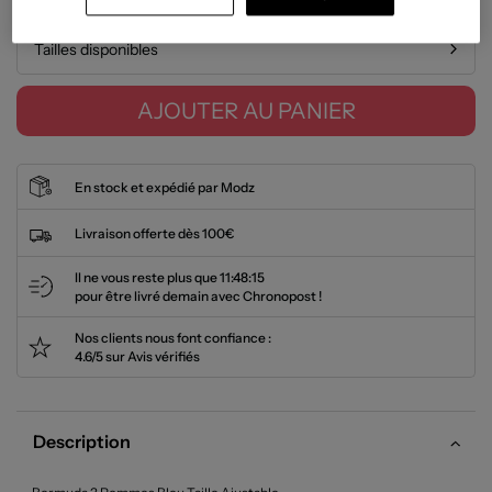
Tailles disponibles
AJOUTER AU PANIER
En stock et expédié par Modz
Livraison offerte dès 100€
Il ne vous reste plus que
11:48:15
pour être livré demain avec Chronopost !
Nos clients nous font confiance :
4.6/5 sur Avis vérifiés
Description