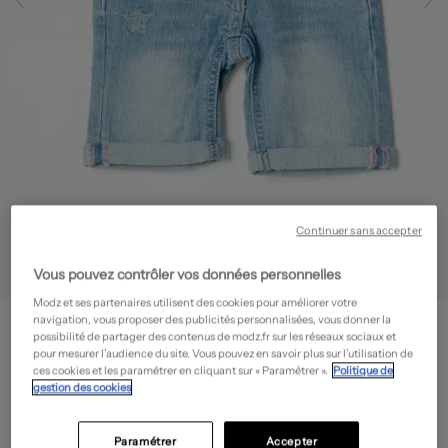
Continuer sans accepter
Vous pouvez contrôler vos données personnelles
Modz et ses partenaires utilisent des cookies pour améliorer votre
3 POMMES
navigation, vous proposer des publicités personnalisées, vous donner la
possibilité de partager des contenus de modz.fr sur les réseaux sociaux et
Bermuda - Stretch
- Outlet
pour mesurer l’audience du site. Vous pouvez en savoir plus sur l’utilisation de
9,00€
ces cookies et les paramétrer en cliquant sur « Paramétrer ».
Politique de
gestion des cookies
-70%
Prix boutique :
30,00€
?
Guide des tailles
Paramétrer
Accepter