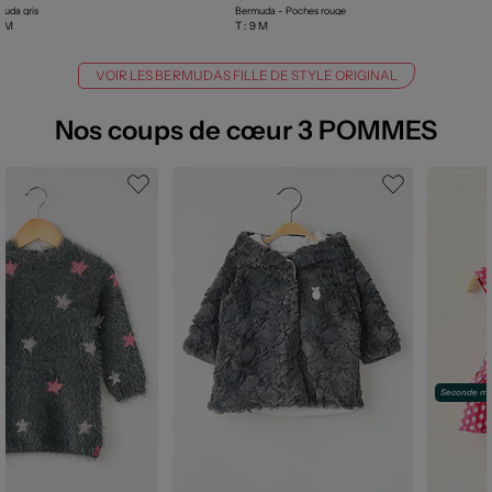
uda gris
Bermuda - Poches rouge
6 M
T :
9 M
VOIR LES BERMUDAS FILLE DE STYLE ORIGINAL
Nos coups de cœur 3 POMMES
Seconde ma