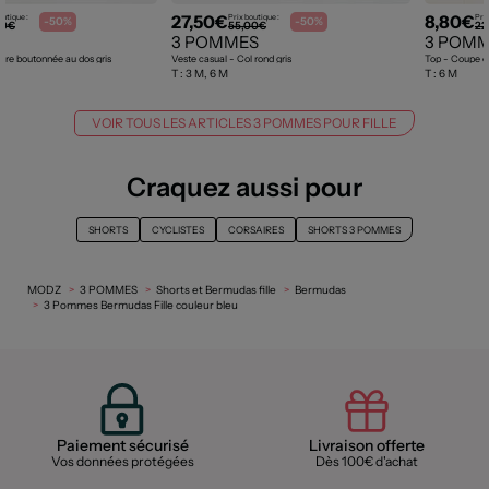
27,50€
8,80€
outique :
Prix boutique :
Prix
-50%
-50%
00€
55,00€
22
S
3 POMMES
3 POM
ure boutonnée au dos gris
Veste casual - Col rond gris
Top - Coupe é
T :
3 M, 6 M
T :
6 M
VOIR TOUS LES ARTICLES 3 POMMES POUR FILLE
Craquez aussi pour
SHORTS
CYCLISTES
CORSAIRES
SHORTS 3 POMMES
MODZ
3 POMMES
Shorts et Bermudas fille
Bermudas
3 Pommes Bermudas Fille couleur bleu
Paiement sécurisé
Livraison offerte
Vos données protégées
Dès 100€ d'achat