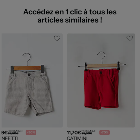
Accédez en 1 clic à tous les
articles similaires !
76€
11,70€
Prix boutique :
Prix boutique :
-90%
-70%
37,50€
39,00€
ONFETTI
CATIMINI