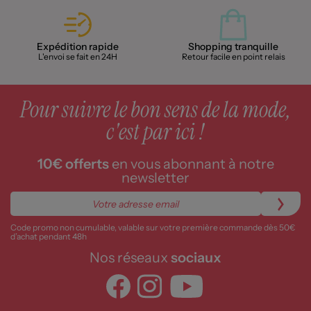
Expédition rapide
Shopping tranquille
L'envoi se fait en 24H
Retour facile en point relais
Pour suivre le bon sens de la mode,
c'est par ici !
10€ offerts
en vous abonnant à notre
newsletter
Code promo non cumulable, valable sur votre première commande dès 50€
d’achat pendant 48h
Nos réseaux
sociaux