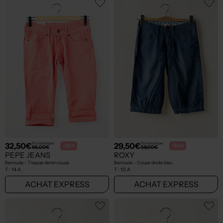
32,50€
29,50€
Prix boutique :
Prix boutique :
-50%
-50%
65,00€
59,00€
PEPE JEANS
ROXY
Bermuda - Tissage denim rouge
Bermuda - Coupe droite bleu
T :
14 A
T :
10 A
ACHAT EXPRESS
ACHAT EXPRESS