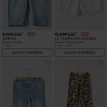
8,00€
12,00€
Prix boutique :
Prix boutique :
-80%
-70%
39,99€
39,99€
GARCIA
LE TEMPS DES CERISES
Bermuda - Slim bleu
Bermuda - Coupe droite blanc
T :
10 A
T :
10 A, ... 14 A
ACHAT EXPRESS
ACHAT EXPRESS