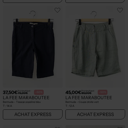
37,50€
45,00€
Prix boutique :
Prix boutique :
-50%
-50%
75,00€
90,00€
LA FEE MARABOUTEE
LA FEE MARABOUTEE
Bermuda - Tissage popeline bleu
Bermuda - Coupe droite vert
T :
14 A
T :
12 A
ACHAT EXPRESS
ACHAT EXPRESS