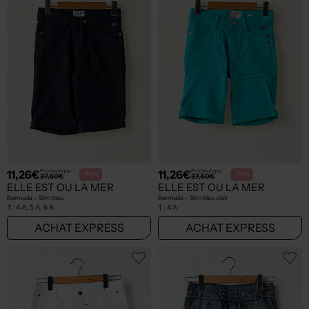
11,26€
11,26€
Prix boutique :
Prix boutique :
-70%
-70%
37,50€
37,50€
ELLE EST OU LA MER
ELLE EST OU LA MER
Bermuda - Slim bleu
Bermuda - Slim bleu clair
T :
4 A, 5 A, 6 A
T :
4 A
ACHAT EXPRESS
ACHAT EXPRESS