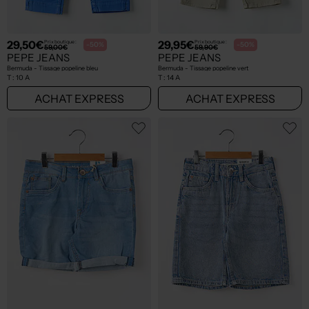
29,50€
29,95€
Prix boutique :
Prix boutique :
-50%
-50%
59,00€
59,90€
PEPE JEANS
PEPE JEANS
Bermuda - Tissage popeline bleu
Bermuda - Tissage popeline vert
T :
10 A
T :
14 A
ACHAT EXPRESS
ACHAT EXPRESS