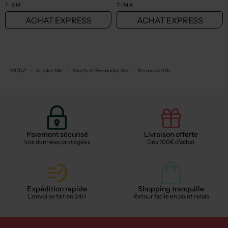
T :
9 M
T :
14 A
ACHAT EXPRESS
ACHAT EXPRESS
MODZ
Articles fille
Shorts et Bermudas fille
Bermudas fille
Paiement sécurisé
Livraison offerte
Vos données protégées
Dès 100€ d'achat
Expédition rapide
Shopping tranquille
L'envoi se fait en 24H
Retour facile en point relais