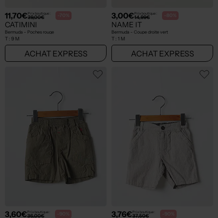
11,70€
3,00€
Prix boutique :
Prix boutique :
-70%
-80%
39,00€
14,99€
CATIMINI
NAME IT
Bermuda - Poches rouge
Bermuda - Coupe droite vert
T :
9 M
T :
1 M
ACHAT EXPRESS
ACHAT EXPRESS
3,60€
3,76€
Prix boutique :
Prix boutique :
-90%
-90%
36,00€
37,50€