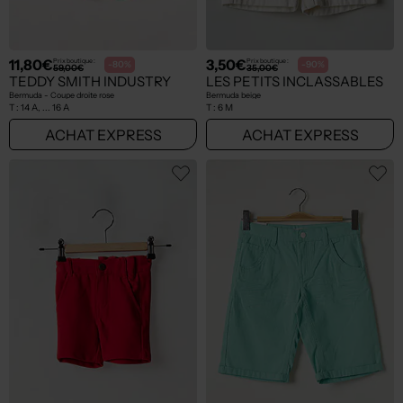
11,80€
3,50€
Prix boutique :
Prix boutique :
-80%
-90%
59,00€
35,00€
TEDDY SMITH INDUSTRY
LES PETITS INCLASSABLES
Bermuda - Coupe droite rose
Bermuda beige
T :
14 A, ... 16 A
T :
6 M
ACHAT EXPRESS
ACHAT EXPRESS