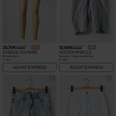
23,70€
12,60€
Prix boutique :
Prix boutique :
-70%
-80%
79,00€
63,00€
ZADIG & VOLTAIRE
SCOTCH R'BELLE
Bermuda blanc
Bermuda - Tissage popeline bleu
T :
16 A
T :
14 A
ACHAT EXPRESS
ACHAT EXPRESS