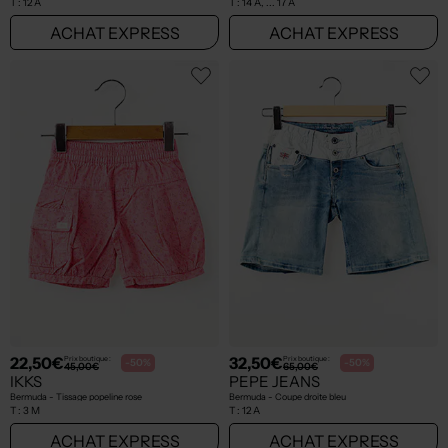
T :
12 A
T :
14 A, ... 17 A
ACHAT EXPRESS
ACHAT EXPRESS
22,50€
32,50€
Prix boutique :
Prix boutique :
-50%
-50%
45,00€
65,00€
IKKS
PEPE JEANS
Bermuda - Tissage popeline rose
Bermuda - Coupe droite bleu
T :
3 M
T :
12 A
ACHAT EXPRESS
ACHAT EXPRESS