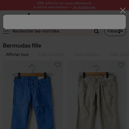
10€ offerts en vous abonnant
à notre newsletter >
Je m'abonne
1
Filtrer
Bermudas fille
Afficher tout
Taille ajustable
Taille élastique
Taille à pi