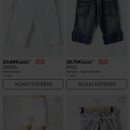
20,98€
26,70€
Prix boutique :
Prix boutique :
-70%
-70%
69,90€
89,00€
DIESEL
RWD
Bermuda blanc
Bermuda - Coupe droite bleu
T :
14 A
T :
14 A
ACHAT EXPRESS
ACHAT EXPRESS