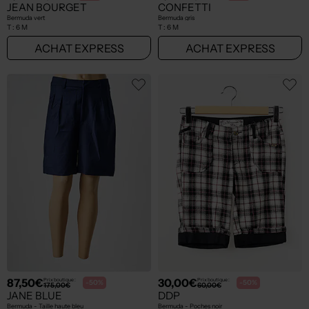
JEAN BOURGET
CONFETTI
Bermuda vert
Bermuda gris
T :
6 M
T :
6 M
ACHAT EXPRESS
ACHAT EXPRESS
87,50€
30,00€
Prix boutique :
Prix boutique :
-50%
-50%
175,00€
60,00€
JANE BLUE
DDP
Bermuda - Taille haute bleu
Bermuda - Poches noir