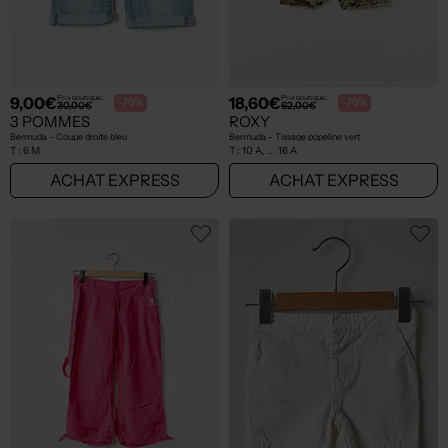
9,00€
18,60€
Prix boutique :
Prix boutique :
-70%
-70%
30,00€
62,00€
3 POMMES
ROXY
Bermuda - Coupe droite bleu
Bermuda - Tissage popeline vert
T :
6 M
T :
10 A, ... 16 A
ACHAT EXPRESS
ACHAT EXPRESS