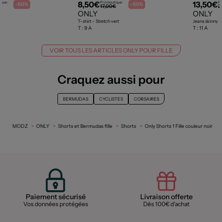
8,50€
13,50€
ique :
Prix boutique :
Pr
-50%
-50%
€
17,00€
2
ONLY
ONLY
r
T-shirt - Stretch vert
Jeans skinny -
T :
9 A
T :
11 A
VOIR TOUS LES ARTICLES ONLY POUR FILLE
Craquez aussi pour
BERMUDAS
CYCLISTES
CORSAIRES
MODZ
ONLY
Shorts et Bermudas fille
Shorts
Only Shorts 1 Fille couleur noir
Paiement sécurisé
Livraison offerte
Vos données protégées
Dès 100€ d'achat