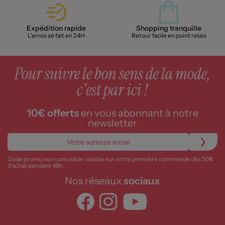
Expédition rapide
Shopping tranquille
L'envoi se fait en 24H
Retour facile en point relais
Pour suivre le bon sens de la mode,
c'est par ici !
10€ offerts
en vous abonnant à notre
newsletter
Code promo non cumulable, valable sur votre première commande dès 50€
d’achat pendant 48h
Nos réseaux
sociaux