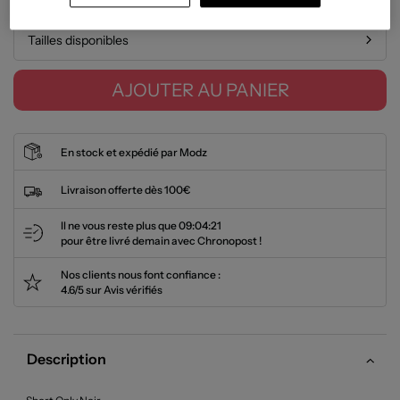
Tailles disponibles
AJOUTER AU PANIER
En stock et expédié par Modz
Livraison offerte dès 100€
Il ne vous reste plus que
09:04:20
pour être livré demain avec Chronopost !
Nos clients nous font confiance :
4.6/5 sur Avis vérifiés
Description