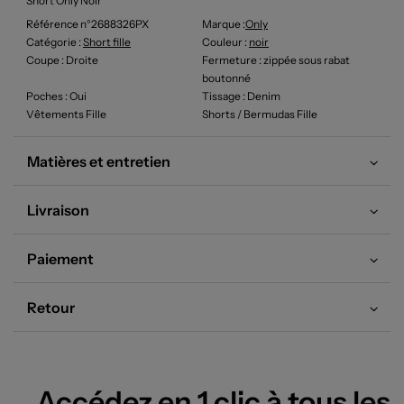
Short Only Noir
Référence n°2688326PX
Marque :
Only
Catégorie :
Short fille
Couleur
:
noir
Coupe
: Droite
Fermeture
: zippée sous rabat
boutonné
Poches
: Oui
Tissage
: Denim
Vêtements Fille
Shorts / Bermudas Fille
Matières et entretien
Livraison
Paiement
Retour
Accédez en 1 clic à tous les