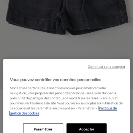
Continuer sans accepter
Vous pouvez contrôler vos données personnelles
Modz et ses partenaires utilisent des cookies pour améliorer votre
navigation, vous proposer des publicités personnalisées, vous donner la
ONLY
possibilité de partager des contenus de modz.fr sur les réseaux sociaux et
Short - Tissage denim
- Outlet
pour mesurer l’audience du site. Vous pouvez en savoir plus sur l’utilisation de
ces cookies et les paramétrer en cliquant sur « Paramétrer ».
Politique de
7,50€
gestion des cookies
-70%
Prix boutique :
24,99€
?
Paramétrer
Accepter
Guide des tailles