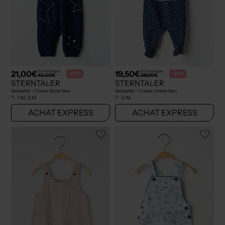
21,00€
19,50€
Prix boutique :
Prix boutique :
-50%
-50%
42,00€
39,00€
STERNTALER
STERNTALER
Salopette - Coupe droite bleu
Salopette - Coupe cintrée bleu
T :
1 M, 3 M
T :
0 M
ACHAT EXPRESS
ACHAT EXPRESS