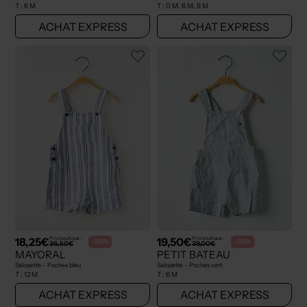
T :
6 M
T :
0 M, 6 M, 9 M
ACHAT EXPRESS
ACHAT EXPRESS
18,25€
19,50€
Prix boutique :
Prix boutique :
-50%
-50%
36,50€
39,00€
MAYORAL
PETIT BATEAU
Salopette - Poches bleu
Salopette - Poches vert
T :
12 M
T :
6 M
ACHAT EXPRESS
ACHAT EXPRESS