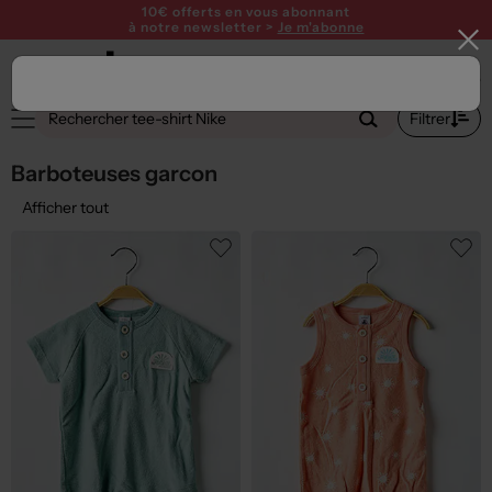
10€ offerts en vous abonnant
à notre newsletter >
Je m'abonne
1
Filtrer
Barboteuses garcon
Afficher tout