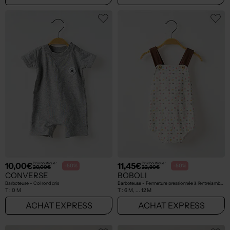
10,00€
11,45€
Prix boutique :
Prix boutique :
-50%
-50%
20,00€
22,90€
CONVERSE
BOBOLI
Barboteuse - Col rond gris
Barboteuse - Fermeture pressionnée à l'entrejambe blanc
T :
0 M
T :
6 M, ... 12 M
ACHAT EXPRESS
ACHAT EXPRESS