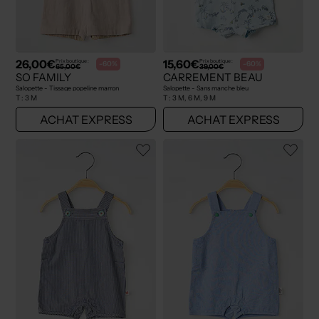
26,00€
15,60€
Prix boutique :
Prix boutique :
-60%
-60%
65,00€
39,00€
SO FAMILY
CARREMENT BEAU
Salopette - Tissage popeline marron
Salopette - Sans manche bleu
T :
3 M
T :
3 M, 6 M, 9 M
ACHAT EXPRESS
ACHAT EXPRESS