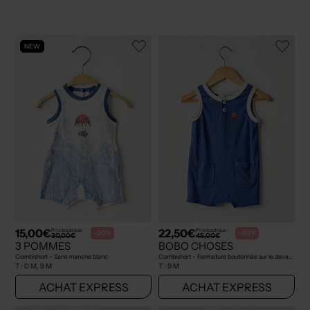
NEW
15,00€
22,50€
Prix boutique :
Prix boutique :
-50%
-50%
30,00€
45,00€
3 POMMES
BOBO CHOSES
Combishort - Sans manche blanc
Combishort - Fermeture boutonnée sur le devant bleu
T :
0 M, 9 M
T :
9 M
ACHAT EXPRESS
ACHAT EXPRESS