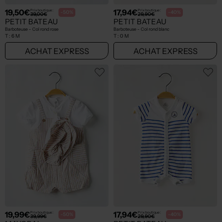
19,50€
17,94€
Prix boutique :
Prix boutique :
-50%
-40%
39,00€
29,90€
PETIT BATEAU
PETIT BATEAU
Barboteuse - Col rond rose
Barboteuse - Col rond blanc
T :
6 M
T :
0 M
ACHAT EXPRESS
ACHAT EXPRESS
19,99€
17,94€
Prix boutique :
Prix boutique :
-50%
-40%
39,99€
29,90€