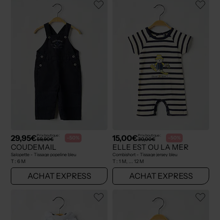
29,95€
15,00€
Prix boutique :
Prix boutique :
-50%
-50%
59,90€
30,00€
COUDEMAIL
ELLE EST OU LA MER
Salopette - Tissage popeline bleu
Combishort - Tissage jersey bleu
T :
6 M
T :
1 M, ... 12 M
ACHAT EXPRESS
ACHAT EXPRESS