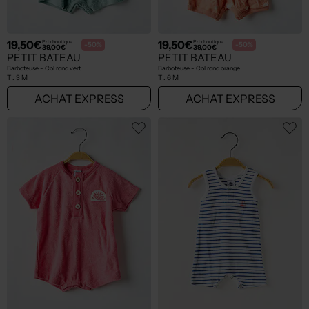
19,50€
19,50€
Prix boutique :
Prix boutique :
-50%
-50%
39,00€
39,00€
PETIT BATEAU
PETIT BATEAU
Barboteuse - Col rond vert
Barboteuse - Col rond orange
T :
3 M
T :
6 M
ACHAT EXPRESS
ACHAT EXPRESS