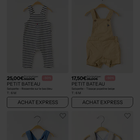
25,00€
17,50€
Prix boutique :
Prix boutique :
-50%
-50%
50,00€
35,00€
PETIT BATEAU
PETIT BATEAU
Salopette - Resserrée sur le bas bleu
Salopette - Tissage popeline beige
T :
6 M
T :
6 M
ACHAT EXPRESS
ACHAT EXPRESS