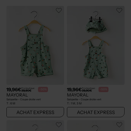
19,96€
19,96€
Prix boutique :
Prix boutique :
-50%
-50%
39,90€
39,90€
MAYORAL
MAYORAL
Salopette - Coupe droite vert
Salopette - Coupe droite vert
T :
6 M
T :
1 M, 3 M
ACHAT EXPRESS
ACHAT EXPRESS