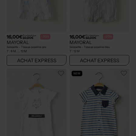
16,00€
16,00€
Prix boutique :
Prix boutique :
-50%
-50%
32,00€
32,00€
MAYORAL
MAYORAL
Salopette - Tissage popeline gris
Salopette - Tissage popeline bleu
T :
6 M, ... 12 M
T :
12 M
ACHAT EXPRESS
ACHAT EXPRESS
NEW