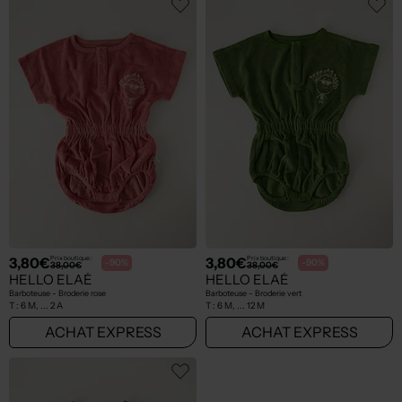
3,80€
3,80€
Prix boutique :
Prix boutique :
-90%
-90%
38,00€
38,00€
HELLO ELAÉ
HELLO ELAÉ
Barboteuse - Broderie rose
Barboteuse - Broderie vert
T :
6 M, ... 2 A
T :
6 M, ... 12 M
ACHAT EXPRESS
ACHAT EXPRESS