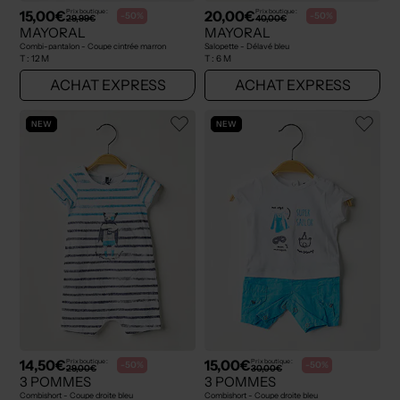
15,00€
20,00€
Prix boutique :
Prix boutique :
-50%
-50%
29,99€
40,00€
MAYORAL
MAYORAL
Combi-pantalon - Coupe cintrée marron
Salopette - Délavé bleu
T :
12 M
T :
6 M
ACHAT EXPRESS
ACHAT EXPRESS
NEW
NEW
14,50€
15,00€
Prix boutique :
Prix boutique :
-50%
-50%
29,00€
30,00€
3 POMMES
3 POMMES
Combishort - Coupe droite bleu
Combishort - Coupe droite bleu