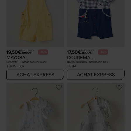
19,50€
17,50€
Prix boutique :
Prix boutique :
-50%
-50%
39,00€
35,00€
MAYORAL
COUDEMAIL
Salopette - Tissage popeline jaune
Combi-pantalon - Sérigraphie bleu
T :
6 M, ... 2 A
T :
9 M
ACHAT EXPRESS
ACHAT EXPRESS