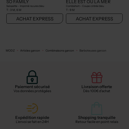
SO FAMILY
ELLE EST OU LA MER
Salopette - Imprimé rayures bleu
Combishort - Coupe cintrée bleu
T :
3 M, 6 M
T :
9 M
ACHAT EXPRESS
ACHAT EXPRESS
MODZ
Articles garcon
Combinaisons garcon
Barboteuses garcon
Paiement sécurisé
Livraison offerte
Vos données protégées
Dès 100€ d'achat
Expédition rapide
Shopping tranquille
L'envoi se fait en 24H
Retour facile en point relais