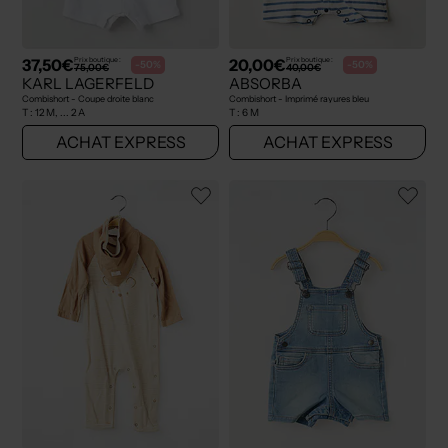
37,50€
20,00€
Prix boutique :
Prix boutique :
-50%
-50%
75,00€
40,00€
KARL LAGERFELD
ABSORBA
Combishort - Coupe droite blanc
Combishort - Imprimé rayures bleu
T :
12 M, ... 2 A
T :
6 M
ACHAT EXPRESS
ACHAT EXPRESS