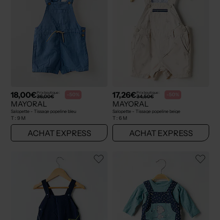
18,00€
17,26€
Prix boutique :
Prix boutique :
-50%
-50%
36,00€
34,50€
MAYORAL
MAYORAL
Salopette - Tissage popeline bleu
Salopette - Tissage popeline beige
T :
9 M
T :
6 M
ACHAT EXPRESS
ACHAT EXPRESS