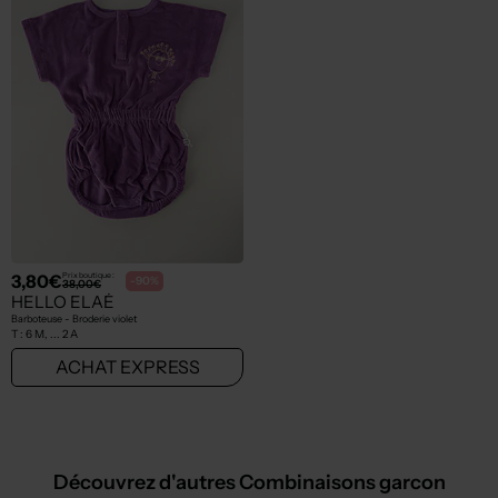
3,80€
Prix boutique :
-90%
38,00€
HELLO ELAÉ
Barboteuse - Broderie violet
T :
6 M, ... 2 A
ACHAT EXPRESS
Découvrez d'autres Combinaisons garcon