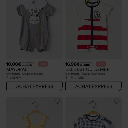
10,00€
16,96€
Prix boutique :
Prix boutique :
-50%
-50%
20,00€
33,90€
MAYORAL
ELLE EST OU LA MER
Combishort - Coupe cintrée gris
Combishort - Tissage jersey rouge
T :
3 M, 6 M
T :
1 M, ... 12 M
ACHAT EXPRESS
ACHAT EXPRESS