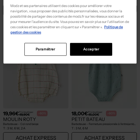
T :
6 M, ... 2 A
T :
18 M
Modz et ses partenaires utilisent des cookies pour améliorer votre
ACHAT EXPRESS
ACHAT EXPRESS
navigation, vous proposer des publicités personnalisées, vous donner la
possibilité de partager des contenus de modz.fr sur les réseaux sociaux et
pour mesurer l’audience du site. Vous pouvez en savoir plus sur l’utilisation de
ces cookies et les paramétrer en cliquant sur « Paramétrer ».
Politique de
gestion des cookies
Paramétrer
Accepter
19,96€
18,00€
Prix boutique :
Prix boutique :
-60%
-60%
49,90€
45,00€
MOULIN ROTY
PETIT BATEAU
Barboteuse - Col rond beige
Barboteuse - Fermeture pressionnée à l'entrejambe vert
T :
3 M, 6 M, 2 A
T :
3 M, 6 M
ACHAT EXPRESS
ACHAT EXPRESS