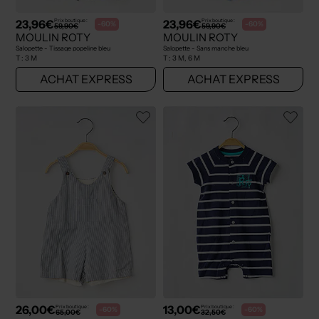
23,96€
23,96€
Prix boutique :
Prix boutique :
-60%
-60%
59,90€
59,90€
MOULIN ROTY
MOULIN ROTY
Salopette - Tissage popeline bleu
Salopette - Sans manche bleu
T :
3 M
T :
3 M, 6 M
ACHAT EXPRESS
ACHAT EXPRESS
26,00€
13,00€
Prix boutique :
Prix boutique :
-60%
-60%
65,00€
32,50€