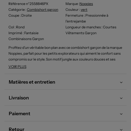
Référence n°2558846PX
Marque :
Noppies
Catégorie :
Combishort garçon
Couleur
:
vert
Coupe
: Droite
Fermeture
: Pressionnée à
l'entrejambe
Col
: Rond
Longueur de manches
: Courtes
Imprimé
: Fantaisie
Vêtements Garçon
Combinaisons Garçon
Profitez d’un véritable bon plan avec ce combishort garçon de la marque
Noppies, parfait pour les petits explorateurs qui aiment le confort sans
compromis sur le style. Son motif jungle aux couleurs douces et ses
détails soignés garantissent une allure tendance et décontractée à tout
VOIR PLUS
petit, à prix irrésistiblement avantageux. Voici une pièce facile à enfiler
et idéale pour des journées d’été, qui allie praticité et look craquant sans
Matières et entretien
vous ruiner.
Livraison
Paiement
Retour