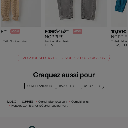
9,19€
10,00€
outique :
Prix boutique :
P
-50%
-60%
9€
22,99€
NOPPIES
NOPPIE
- Taille élastique beige
Jegging - Stretch gris
T-shirt - Manc
T :
3 M
T :
5 A, ... 10
VOIR TOUS LES ARTICLES NOPPIES POUR GARÇON
Craquez aussi pour
COMBI-PANTALONS
BARBOTEUSES
SALOPETTES
MODZ
NOPPIES
Combinaisons garcon
Combishorts
Noppies Combi Shorts Garcon couleur vert