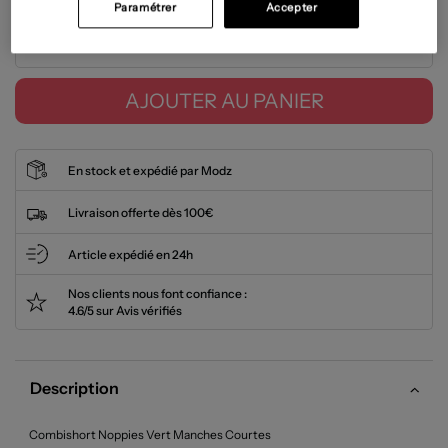
Paramétrer
Accepter
Tailles disponibles
AJOUTER AU PANIER
En stock et expédié par Modz
Livraison offerte dès 100€
Article expédié en 24h
Nos clients nous font confiance :
4.6/5 sur Avis vérifiés
Description
Combishort Noppies Vert Manches Courtes