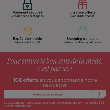
Paiement sécurisé
Livraison offerte
Vos données protégées
Dès 100€ d'achat
Expédition rapide
Shopping tranquille
L'envoi se fait en 24H
Retour facile en point relais
Pour suivre le bon sens de la mode,
c'est par ici !
10€ offerts
en vous abonnant à notre
newsletter
Code promo non cumulable, valable sur votre première commande dès 50€
d’achat pendant 48h