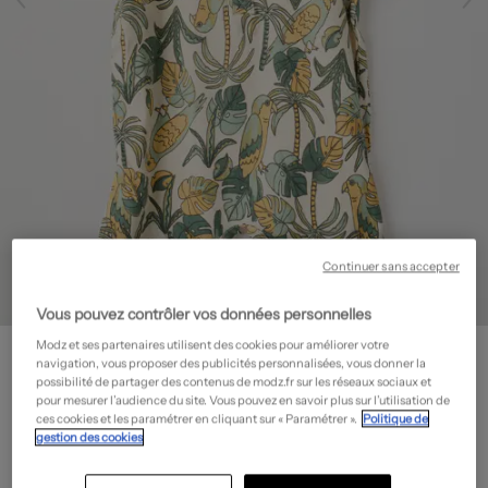
Continuer sans accepter
Vous pouvez contrôler vos données personnelles
NOPPIES
Modz et ses partenaires utilisent des cookies pour améliorer votre
navigation, vous proposer des publicités personnalisées, vous donner la
Combishort - Imprimé fantaisie
- Outlet
possibilité de partager des contenus de modz.fr sur les réseaux sociaux et
pour mesurer l’audience du site. Vous pouvez en savoir plus sur l’utilisation de
9,00€
ces cookies et les paramétrer en cliquant sur « Paramétrer ».
Politique de
-70%
gestion des cookies
Prix boutique :
29,99€
?
Guide des tailles