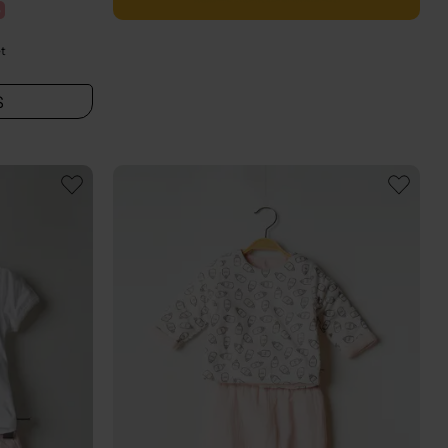
%
et
S