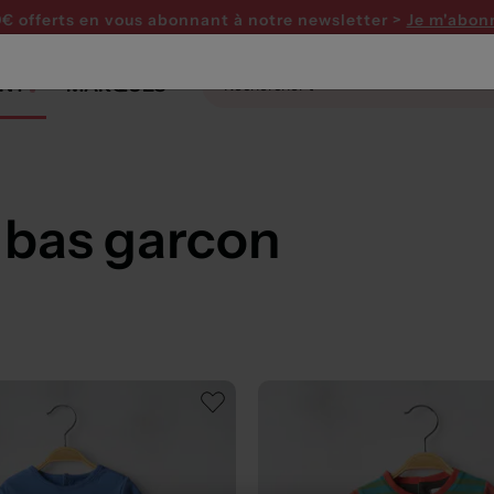
0€ offerts en vous abonnant
à notre newsletter >
Je m'abon
NT
MARQUES
 bas garcon