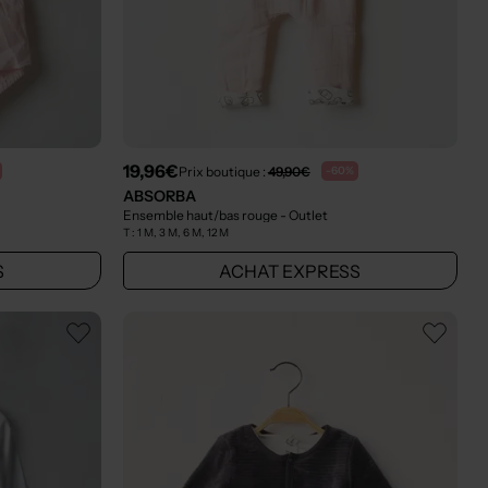
19,96€
Prix boutique :
49,90€
-60%
ABSORBA
Ensemble haut/bas rouge
- Outlet
T :
1 M, 3 M, 6 M, 12 M
S
ACHAT EXPRESS