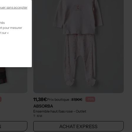
nuer sans accepter
ités
 et pour mesurer
t sur «
11,38€
Prix boutique :
37,90€
%
-70%
ABSORBA
Ensemble haut/bas rose
- Outlet
T :
6 M
S
ACHAT EXPRESS