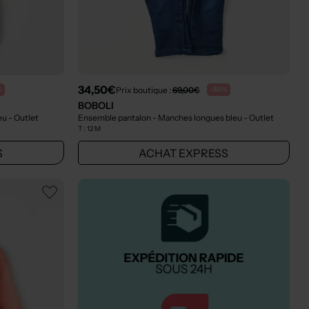
34,50€
Prix boutique :
69,00€
%
-50%
BOBOLI
leu
- Outlet
Ensemble pantalon - Manches longues bleu
- Outlet
T :
12 M
S
ACHAT EXPRESS