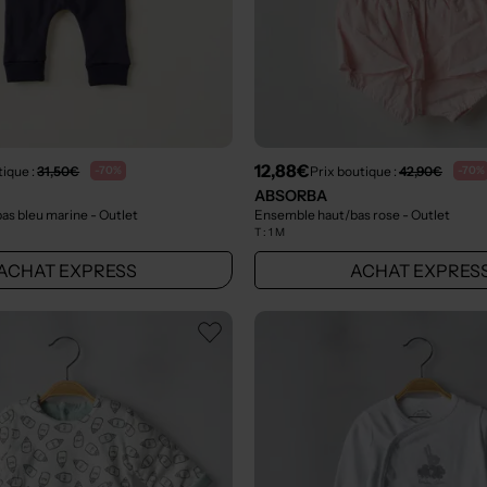
12,88€
tique :
31,50€
Prix boutique :
42,90€
-70%
-70%
ABSORBA
as bleu marine
- Outlet
Ensemble haut/bas rose
- Outlet
T :
1 M
ACHAT EXPRESS
ACHAT EXPRES