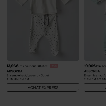
13,96€
19,96€
Prix boutique :
34,90€
Prix bo
-60%
ABSORBA
ABSORBA
Ensemble haut/bas ecru
- Outlet
Ensemble haut/b
T :
1 M, 3 M, 6 M, 9 M
T :
1 M, 3 M, 6 M, 9 
ACHAT EXPRESS