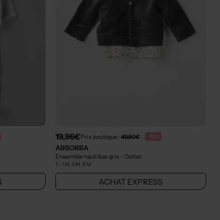
19,96€
Prix boutique :
49,90€
-60%
ABSORBA
Ensemble haut/bas gris
- Outlet
T :
1 M, 3 M, 9 M
S
ACHAT EXPRESS