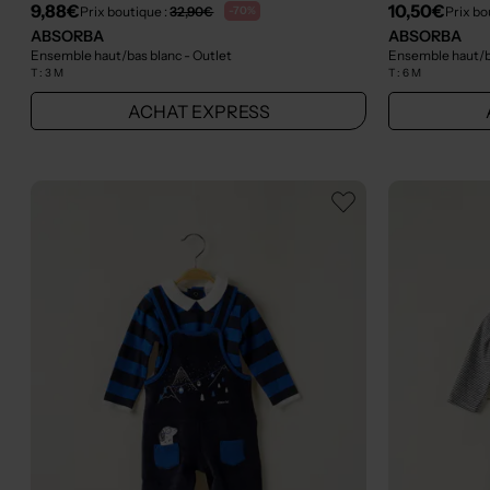
9,88€
10,50€
Prix boutique :
32,90€
Prix bo
-70%
ABSORBA
ABSORBA
Ensemble haut/bas blanc
- Outlet
Ensemble haut/b
T :
3 M
T :
6 M
ACHAT EXPRESS