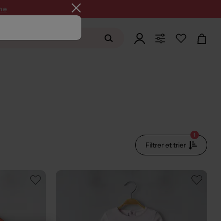
ne
1
Filtrer et trier