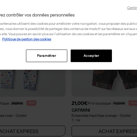
Conti
ez contrôler vos données personnelles
partenaires utilisent des cookies pour améliorer votre navigation, vous proposer des public
es, vous donner la possibilité de partager des contenus de modz.fr sur les réseaux sociaux
 site. Vous pouvez en savoir plus sur l’utilisation de ces cookies et les paramétrer en cliquan
.
Politique de gestion des cookies
Paramétrer
Accepter
21,00€
tique :
39,90€
Prix boutique :
70,00€
-70%
-70
CATIMINI
as rose
- Outlet
Ensemble haut/bas orange
- Outlet
T :
1 M
ACHAT EXPRESS
ACHAT EXPRES