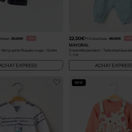
22,50€
tique :
35,00€
Prix boutique :
45,00€
-50%
-50
MAYORAL
 Sérigraphie floquée rouge
- Outlet
Ensemble pantalon - Taille élastique b
T :
0 M
ACHAT EXPRESS
ACHAT EXPRES
NEW