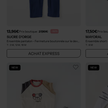
13,96€
17,50€
Prix boutique :
27,90€
Prix bou
-50%
SUCRE D'ORGE
MAYORAL
Ensemble pantalon - Fermeture boutonnée sur le devant bleu
Ensemble short -
- Outlet
T :
3 M, 12 M, 18 M
T :
6 M
ACHAT EXPRESS
NEW
NEW