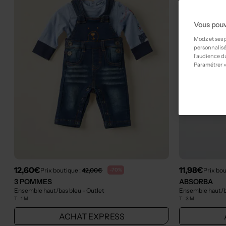
Vous pouv
Modz et ses 
personnalisé
l’audience du
Paramétrer »
12,60€
11,98€
Prix boutique :
42,00€
Prix bou
-70%
3 POMMES
ABSORBA
Ensemble haut/bas bleu
- Outlet
Ensemble haut/b
T :
1 M
T :
3 M
ACHAT EXPRESS