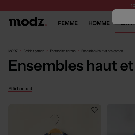
1
FEMME
HOMME
ENFA
MODZ
Articles garcon
Ensembles garcon
Ensembles haut et bas garcon
Ensembles haut et
Afficher tout