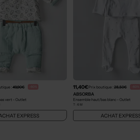
11,40€
utique :
49,90€
Prix boutique :
28,50€
-60%
-60%
ABSORBA
as vert
- Outlet
Ensemble haut/bas blanc
- Outlet
M
T :
6 M
ACHAT EXPRESS
ACHAT EXPRES