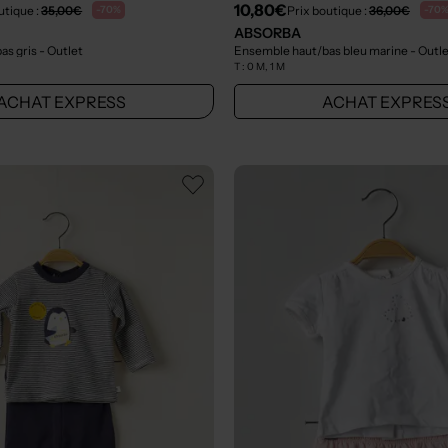
10,80€
utique :
35,00€
Prix boutique :
36,00€
-70%
-70
ABSORBA
as gris
- Outlet
Ensemble haut/bas bleu marine
- Outl
T :
0 M, 1 M
ACHAT EXPRESS
ACHAT EXPRES