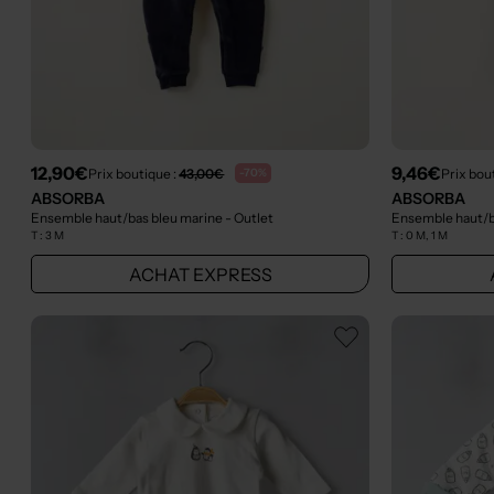
12,90€
9,46€
Prix boutique :
43,00€
Prix bou
-70%
ABSORBA
ABSORBA
Ensemble haut/bas bleu marine
- Outlet
Ensemble haut/b
T :
3 M
T :
0 M, 1 M
ACHAT EXPRESS