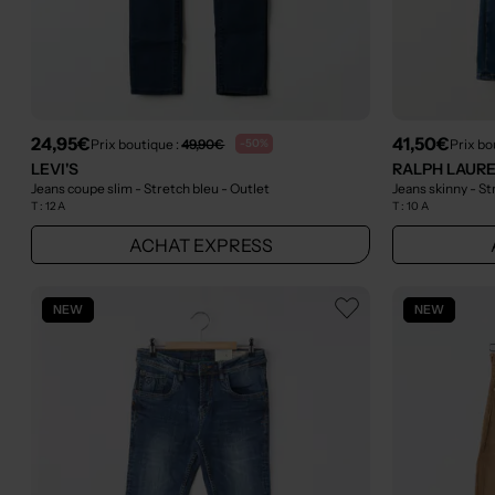
24,95€
41,50€
Prix boutique :
49,90€
Prix bo
-50%
LEVI'S
RALPH LAUR
Jeans coupe slim - Stretch bleu
- Outlet
Jeans skinny - S
T :
12 A
T :
10 A
ACHAT EXPRESS
NEW
NEW