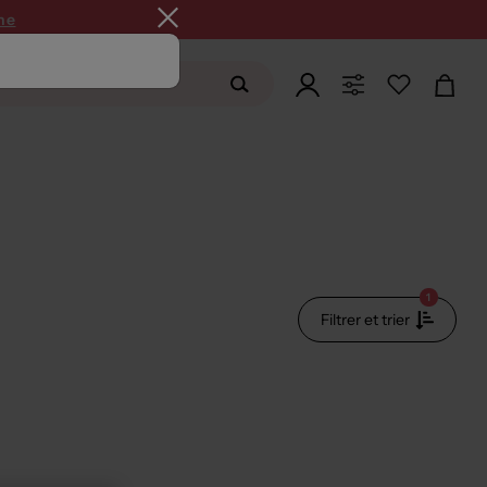
ne
1
Filtrer et trier