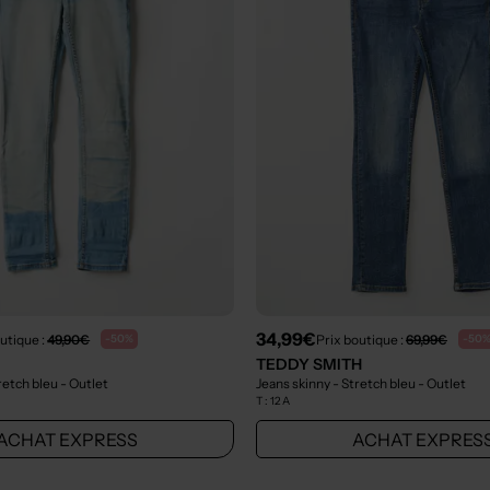
34,99€
utique :
49,90€
Prix boutique :
69,99€
-50%
-50
TEDDY SMITH
tretch bleu
- Outlet
Jeans skinny - Stretch bleu
- Outlet
T :
12 A
ACHAT EXPRESS
ACHAT EXPRES