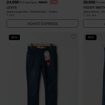
24,95€
29,95€
Prix boutique :
49,90€
Prix bo
-50%
LEVI'S
TEDDY SMIT
Jeans coupe slim - Stretch bleu
- Outlet
Jeans skinny - I
T :
12 A
T :
12 A, 14 A
ACHAT EXPRESS
NEW
NEW