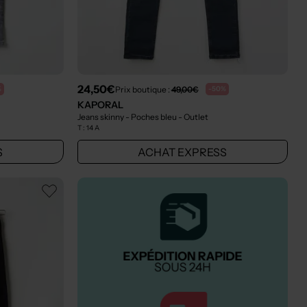
24,50€
Prix boutique :
49,00€
%
-50%
KAPORAL
Jeans skinny - Poches bleu
- Outlet
T :
14 A
S
ACHAT EXPRESS