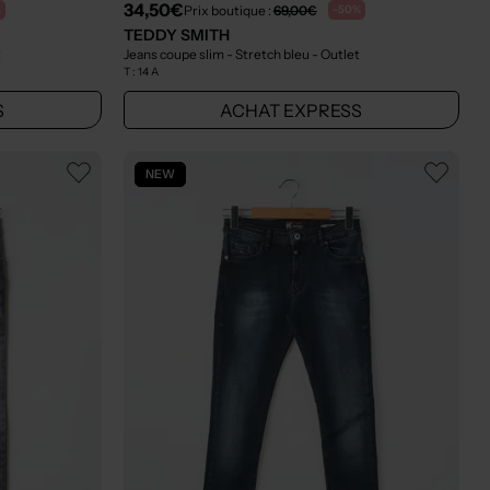
34,50€
Prix boutique :
69,00€
%
-50%
TEDDY SMITH
t
Jeans coupe slim - Stretch bleu
- Outlet
T :
14 A
S
ACHAT EXPRESS
NEW