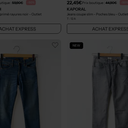
22,45€
utique :
59,90€
Prix boutique :
44,90€
-50%
-50
H
KAPORAL
mprimé rayures noir
- Outlet
Jeans coupe slim - Poches bleu
- Outle
T :
12 A
ACHAT EXPRESS
ACHAT EXPRES
NEW