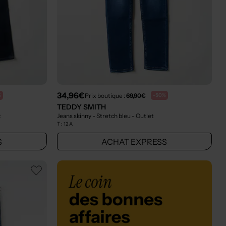
34,96€
Prix boutique :
69,90€
%
-50%
TEDDY SMITH
t
Jeans skinny - Stretch bleu
- Outlet
T :
12 A
S
ACHAT EXPRESS