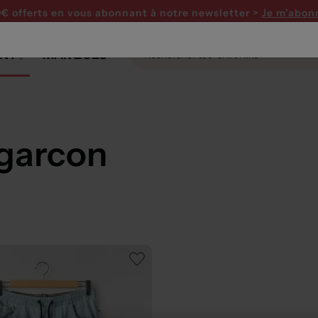
0€ offerts en vous abonnant
à notre newsletter >
Je m'abon
NT
MARQUES
 garcon