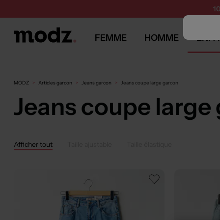
1
FEMME
HOMME
ENFA
MODZ
Articles garcon
Jeans garcon
Jeans coupe large garcon
Jeans coupe large
Afficher tout
Taille ajustable
Taille élastique