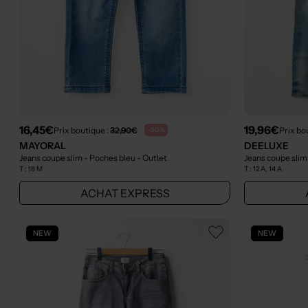
16,45€
19,96€
Prix boutique :
32,90€
Prix bo
-50%
MAYORAL
DEELUXE
Jeans coupe slim - Poches bleu
- Outlet
Jeans coupe slim
T :
18 M
T :
12 A, 14 A
ACHAT EXPRESS
NEW
NEW