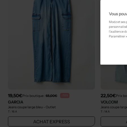
Vous pouv
Modz et ses 
personnalisé
l’audience du
Paramétrer »
19,50€
22,50€
Prix boutique :
65,00€
Prix bo
-70%
GARCIA
VOLCOM
Jeans coupe large bleu
- Outlet
Jeans coupe larg
T :
16 A
T :
14 A
ACHAT EXPRESS