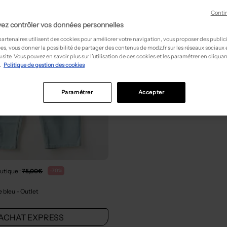
Conti
ez contrôler vos données personnelles
partenaires utilisent des cookies pour améliorer votre navigation, vous proposer des public
es, vous donner la possibilité de partager des contenus de modz.fr sur les réseaux sociaux
 site. Vous pouvez en savoir plus sur l’utilisation de ces cookies et les paramétrer en cliquan
.
Politique de gestion des cookies
Paramétrer
Accepter
utique :
75,00€
-70%
e bleu
- Outlet
ACHAT EXPRESS