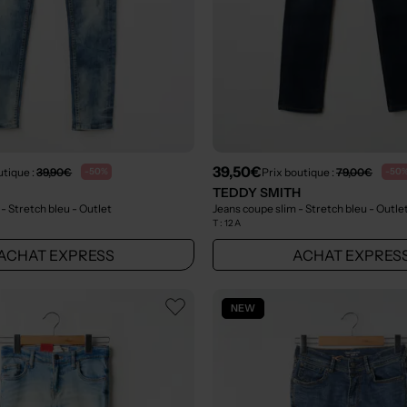
39,50€
utique :
39,90€
Prix boutique :
79,00€
-50%
-50
TEDDY SMITH
 - Stretch bleu
- Outlet
Jeans coupe slim - Stretch bleu
- Outle
T :
12 A
ACHAT EXPRESS
ACHAT EXPRES
NEW