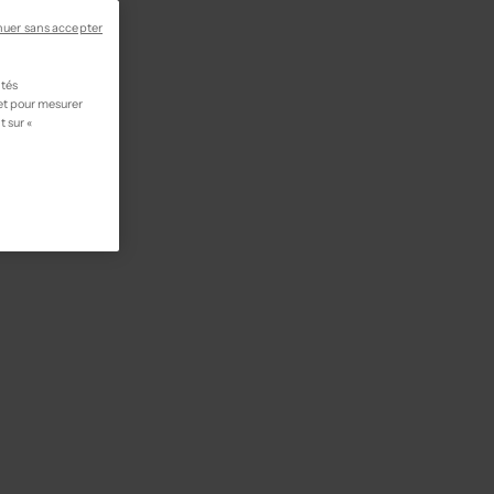
nuer sans accepter
ités
 et pour mesurer
t sur «