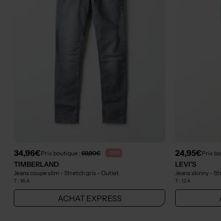
34,96€
24,95€
Prix boutique :
69,90€
Prix bo
-50%
TIMBERLAND
LEVI'S
Jeans coupe slim - Stretch gris
- Outlet
Jeans skinny - S
T :
16 A
T :
12 A
ACHAT EXPRESS