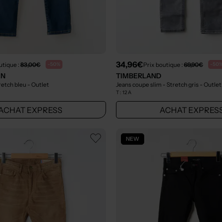
34,96€
utique :
83,00€
Prix boutique :
69,90€
-50%
-50
EN
TIMBERLAND
tretch bleu
- Outlet
Jeans coupe slim - Stretch gris
- Outlet
T :
12 A
ACHAT EXPRESS
ACHAT EXPRES
NEW