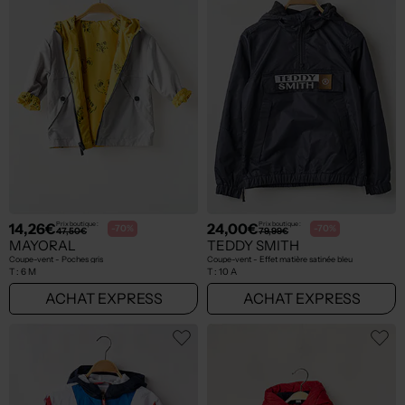
14,26€
24,00€
Prix boutique :
Prix boutique :
-70%
-70%
47,50€
79,99€
MAYORAL
TEDDY SMITH
Coupe-vent - Poches gris
Coupe-vent - Effet matière satinée bleu
T :
6 M
T :
10 A
ACHAT EXPRESS
ACHAT EXPRESS