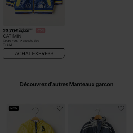
23,70€
Prix boutique :
-70%
79,00€
CATIMINI
Coupe-vent - A capuche bleu
T :
6 M
ACHAT EXPRESS
Découvrez d'autres Manteaux garcon
NEW