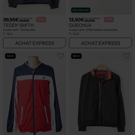
Seconde main
39,95€
13,50€
Prix boutique :
Prix neuf estimé :
-50%
-70%
79,90€
45,00€
TEDDY SMITH
QUECHUA
Coupe-vent - Poches bleu
Coupe-vent - Effet matière satinée bleu
T :
12 A
T :
10 A
ACHAT EXPRESS
ACHAT EXPRESS
NEW
NEW