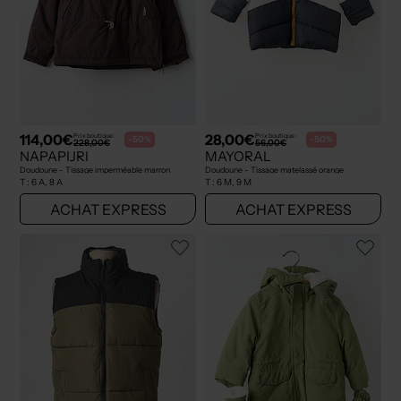
114,00€
28,00€
Prix boutique :
Prix boutique :
-50%
-50%
228,00€
56,00€
NAPAPIJRI
MAYORAL
Doudoune - Tissage imperméable marron
Doudoune - Tissage matelassé orange
T :
6 A, 8 A
T :
6 M, 9 M
ACHAT EXPRESS
ACHAT EXPRESS