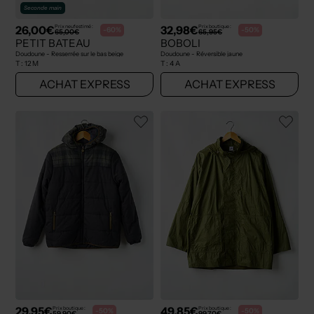
Seconde main
26,00€
32,98€
Prix neuf estimé :
Prix boutique :
-60%
-50%
65,00€
65,95€
PETIT BATEAU
BOBOLI
Doudoune - Resserrée sur le bas beige
Doudoune - Réversible jaune
T :
12 M
T :
4 A
ACHAT EXPRESS
ACHAT EXPRESS
29,95€
49,85€
Prix boutique :
Prix boutique :
-50%
-50%
59,90€
99,70€