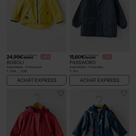
24,95€
15,60€
Prix boutique :
Prix boutique :
-50%
-70%
49,90€
52,00€
BOBOLI
PASSWORD
Imperméable - Poches jaune
Imperméable - Poches bleu
T :
6 M, ... 12 M
T :
8 A
ACHAT EXPRESS
ACHAT EXPRESS