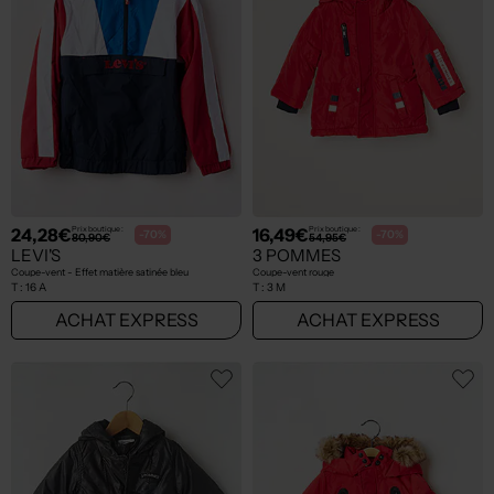
24,28€
16,49€
Prix boutique :
Prix boutique :
-70%
-70%
80,90€
54,95€
LEVI'S
3 POMMES
Coupe-vent - Effet matière satinée bleu
Coupe-vent rouge
T :
16 A
T :
3 M
ACHAT EXPRESS
ACHAT EXPRESS