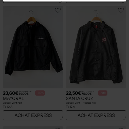
23,60€
22,50€
Prix boutique :
Prix boutique :
-60%
-70%
59,00€
75,00€
MAYORAL
SANTA CRUZ
Coupe-vent noir
Coupe-vent - Poches noir
T :
10 A
T :
12 A
ACHAT EXPRESS
ACHAT EXPRESS