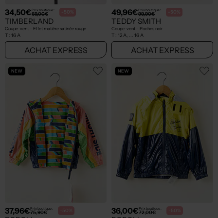
34,50€
49,96€
Prix boutique :
Prix boutique :
-50%
-50%
69,00€
99,90€
TIMBERLAND
TEDDY SMITH
Coupe-vent - Effet matière satinée rouge
Coupe-vent - Poches noir
T :
16 A
T :
12 A, ... 16 A
ACHAT EXPRESS
ACHAT EXPRESS
NEW
NEW
37,96€
36,00€
Prix boutique :
Prix boutique :
-50%
-50%
75,90€
72,00€