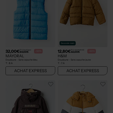
Seconde main
32,00€
12,80€
Prix boutique :
Prix neuf estimé :
-50%
-60%
64,00€
32,00€
MAYORAL
H&M
Doudoune - Sans capuche bleu
Doudoune - Sans capuche jaune
T :
8 A
T :
7 A
ACHAT EXPRESS
ACHAT EXPRESS