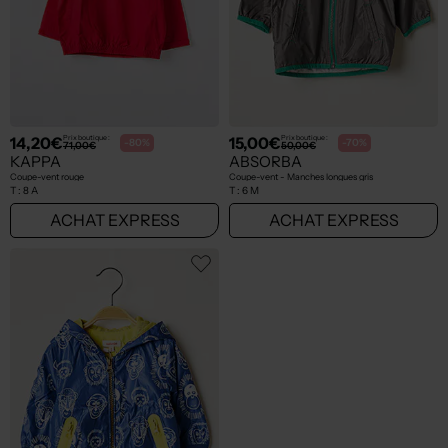
14,20€
15,00€
Prix boutique :
Prix boutique :
-80%
-70%
71,00€
50,00€
KAPPA
ABSORBA
Coupe-vent rouge
Coupe-vent - Manches longues gris
T :
8 A
T :
6 M
ACHAT EXPRESS
ACHAT EXPRESS