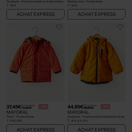
Doudoune - Fermeture zippée sur le devant bleu
Manteau long - Poches beige
T :
16 A
T :
10 A
ACHAT EXPRESS
ACHAT EXPRESS
37,45€
44,95€
Prix boutique :
Prix boutique :
-50%
-50%
74,90€
89,90€
MAYORAL
MAYORAL
Parka - Poches orange
Doudoune - Poignets poignets élastiqués orange
T :
6 M, 9 M
T :
4 A, 6 A, 8 A
ACHAT EXPRESS
ACHAT EXPRESS