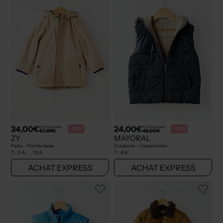
34,00€
24,00€
Prix boutique :
Prix boutique :
-50%
-50%
67,99€
48,00€
ZY
MAYORAL
Parka - Poches beige
Doudoune - Capuche bleu
T :
3 A, ... 13 A
T :
4 A
ACHAT EXPRESS
ACHAT EXPRESS