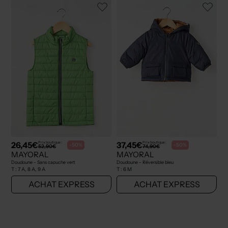
26,45€
37,45€
Prix boutique :
Prix boutique :
-50%
-50%
52,90€
74,90€
MAYORAL
MAYORAL
Doudoune - Sans capuche vert
Doudoune - Réversible bleu
T :
7 A, 8 A, 9 A
T :
6 M
ACHAT EXPRESS
ACHAT EXPRESS