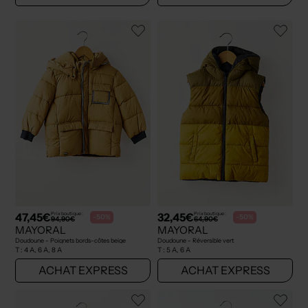
47,45€
32,45€
Prix boutique :
Prix boutique :
-50%
-50%
94,90€
64,90€
MAYORAL
MAYORAL
Doudoune - Poignets bords-côtes beige
Doudoune - Réversible vert
T :
4 A, 6 A, 8 A
T :
5 A, 6 A
ACHAT EXPRESS
ACHAT EXPRESS