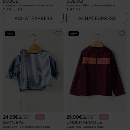
BOBOLI
BOBOLI
Coupe-vent - Effet matière satinée orange
Coupe-vent - Effet matière satinée jaune
T :
6 M, ... 12 M
T :
6 A, 7 A
ACHAT EXPRESS
ACHAT EXPRESS
NEW
NEW
24,95€
25,00€
Prix boutique :
Prix boutique :
-50%
-50%
49,90€
50,00€
MAYORAL
UNDER ARMOUR
Coupe-vent - Effet matière satinée bleu
Coupe-vent - Sérigraphie rouge