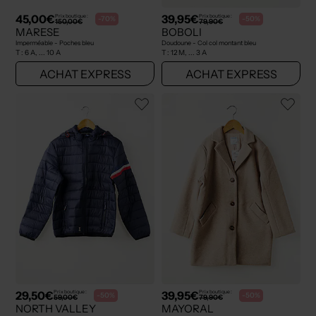
45,00€
39,95€
Prix boutique :
Prix boutique :
-70%
-50%
150,00€
79,90€
MARESE
BOBOLI
Imperméable - Poches bleu
Doudoune - Col col montant bleu
T :
6 A, ... 10 A
T :
12 M, ... 3 A
ACHAT EXPRESS
ACHAT EXPRESS
29,50€
39,95€
Prix boutique :
Prix boutique :
-50%
-50%
59,00€
79,90€
NORTH VALLEY
MAYORAL