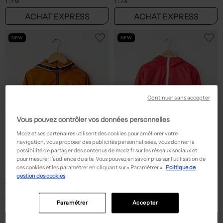
T :
1 M
T :
7 A
ACHAT EXPRESS
ACHAT EXPRESS
NEW
NEW
Continuer sans accepter
Vous pouvez contrôler vos données personnelles
Modz et ses partenaires utilisent des cookies pour améliorer votre
navigation, vous proposer des publicités personnalisées, vous donner la
possibilité de partager des contenus de modz.fr sur les réseaux sociaux et
pour mesurer l’audience du site. Vous pouvez en savoir plus sur l’utilisation de
ces cookies et les paramétrer en cliquant sur « Paramétrer ».
Politique de
gestion des cookies
26,95€
39,95€
Prix boutique :
Prix boutique :
-50%
-50%
53,90€
79,90€
MAYORAL
LEVI'S
Coupe-vent - Effet matière satinée orange
Coupe-vent - Sérigraphie rouge
Paramétrer
Accepter
T :
4 A
T :
14 A
ACHAT EXPRESS
ACHAT EXPRESS