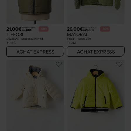
21,00€
26,00€
Prix boutique :
Prix boutique :
-50%
-50%
42,00€
52,00€
TIFFOSI
MAYORAL
Doudoune - Sans capuche vert
Parka - Poches vert
T :
12 A
T :
9 M
ACHAT EXPRESS
ACHAT EXPRESS