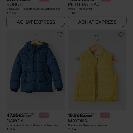
BOBOLI
PETIT BATEAU
Doudoune - Poignets poignets élastiqués gris
Parka - Poches vert
T :
14 A
T :
16 A
ACHAT EXPRESS
ACHAT EXPRESS
47,95€
19,96€
Prix boutique :
Prix boutique :
-50%
-50%
95,90€
39,90€
GARCIA
MAYORAL
Doudoune - Finition intérieure doublée bleu
Doudoune - Sans capuche jaune
T :
8 A
T :
2 A