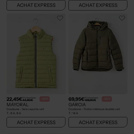
ACHAT EXPRESS
ACHAT EXPRESS
22,45€
69,95€
Prix boutique :
Prix boutique :
-50%
-50%
44,90€
139,90€
MAYORAL
GARCIA
Doudoune - Sans capuche vert
Doudoune - Finition intérieure doublée vert
T :
8 A, 9 A
T :
14 A
ACHAT EXPRESS
ACHAT EXPRESS