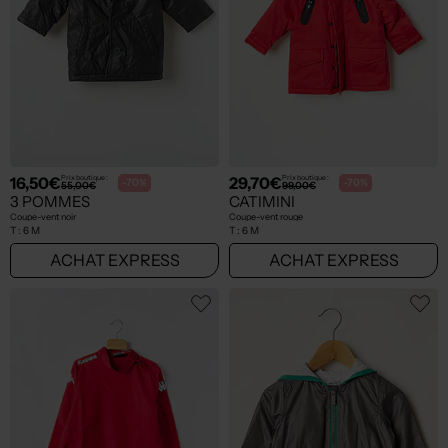
16,50€
29,70€
Prix boutique :
Prix boutique :
-70%
-70%
55,00€
99,00€
3 POMMES
CATIMINI
Coupe-vent noir
Coupe-vent rouge
T :
6 M
T :
6 M
ACHAT EXPRESS
ACHAT EXPRESS