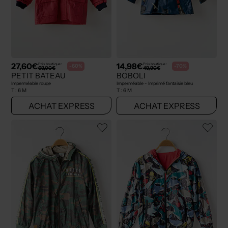
27,60€
14,98€
Prix boutique :
Prix boutique :
-60%
-70%
69,00€
49,90€
PETIT BATEAU
BOBOLI
Imperméable rouge
Imperméable - Imprimé fantaisie bleu
T :
6 M
T :
6 M
ACHAT EXPRESS
ACHAT EXPRESS