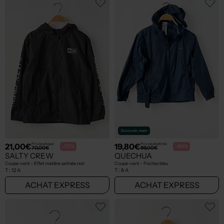
Seconde main
21,00€
19,80€
Prix boutique :
Prix neuf estimé :
-70%
-80%
70,00€
99,00€
SALTY CREW
QUECHUA
Coupe-vent - Effet matière satinée noir
Coupe-vent - Poches bleu
T :
12 A
T :
8 A
ACHAT EXPRESS
ACHAT EXPRESS