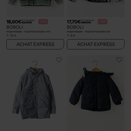
18,60€
17,70€
Prix boutique :
Prix boutique :
-70%
-70%
62,00€
59,00€
BOBOLI
BOBOLI
Imperméable - Imprimé fantaisie vert
Imperméable - Imprimé fantaisie noir
T :
10 A
T :
8 A
ACHAT EXPRESS
ACHAT EXPRESS