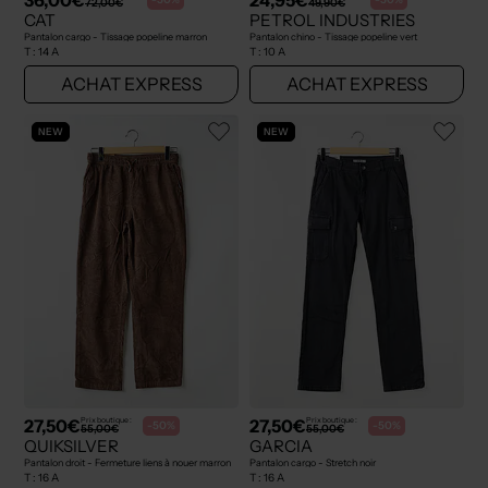
72,00€
49,90€
CAT
PETROL INDUSTRIES
Pantalon cargo - Tissage popeline marron
Pantalon chino - Tissage popeline vert
T :
14 A
T :
10 A
ACHAT EXPRESS
ACHAT EXPRESS
NEW
NEW
27,50€
27,50€
Prix boutique :
Prix boutique :
-50%
-50%
55,00€
55,00€
QUIKSILVER
GARCIA
Pantalon droit - Fermeture liens à nouer marron
Pantalon cargo - Stretch noir
T :
16 A
T :
16 A