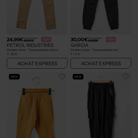
24,95€
30,00€
Prix boutique :
Prix boutique :
-50%
-50%
49,90€
59,99€
PETROL INDUSTRIES
GARCIA
Pantalon chino - Tissage popeline marron
Pantalon cargo - Tissage popeline noir
T :
10 A
T :
11 A
ACHAT EXPRESS
ACHAT EXPRESS
NEW
NEW