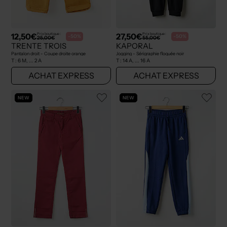
12,50€
27,50€
Prix boutique :
Prix boutique :
-50%
-50%
25,00€
55,00€
TRENTE TROIS
KAPORAL
Pantalon droit - Coupe droite orange
Jogging - Sérigraphie floquée noir
T :
6 M, ... 2 A
T :
14 A, ... 16 A
ACHAT EXPRESS
ACHAT EXPRESS
NEW
NEW