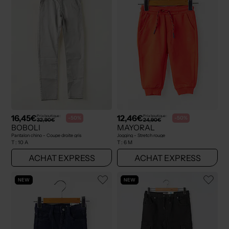
16,45€
12,46€
Prix boutique :
Prix boutique :
-50%
-50%
32,90€
24,90€
BOBOLI
MAYORAL
Pantalon chino - Coupe droite gris
Jogging - Stretch rouge
T :
10 A
T :
6 M
ACHAT EXPRESS
ACHAT EXPRESS
NEW
NEW