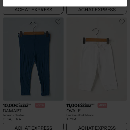
T :
10 A
T :
9 M
ACHAT EXPRESS
ACHAT EXPRESS
10,00€
11,00€
Prix boutique :
Prix boutique :
-80%
-80%
49,99€
55,00€
DAMART
OVALE
Legging - Slim bleu
Legging - Stretch blanc
T :
6 A, ... 12 A
T :
12 M
ACHAT EXPRESS
ACHAT EXPRESS