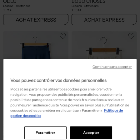
ODLO
BOBO CHOSES
Legging - Stretch gris
Legging - Stretch gris
T :
2 A
T :
3 M
ACHAT EXPRESS
ACHAT EXPRESS
Continuer sans accepter
Vous pouvez contrôler vos données personnelles
Modz et ses partenaires utilisent des cookies pour améliorer votre
navigation, vous proposer des publicités personnalisées, vous donner la
possibilité de partager des contenus de modz.fr sur les réseaux sociaux et
pour mesurer l’audience du site. Vous pouvez en savoir plus sur l’utilisation de
ces cookies et les paramétrer en cliquant sur « Paramétrer ».
Politique de
gestion des cookies
39,00€
3,90€
Prix boutique :
Prix boutique :
-70%
-70%
129,99€
12,99€
ZIENER
NOPPIES
Paramétrer
Accepter
Legging - Slim bleu
Legging - Taille élastique blanc