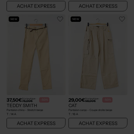
ACHAT EXPRESS
ACHAT EXPRESS
NEW
NEW
37,50€
29,00€
Prix boutique :
Prix boutique :
-50%
-50%
75,00€
58,00€
TEDDY SMITH
CAT
Pantalon chino - Stretch beige
Pantalon cargo - Coupe droite beige
T :
14 A
T :
16 A
ACHAT EXPRESS
ACHAT EXPRESS