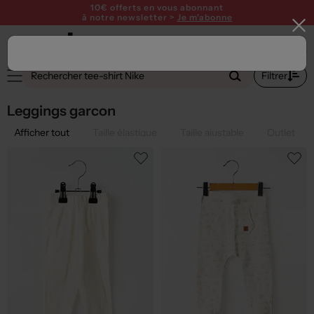
10€ offerts en vous abonnant
à notre newsletter >
Je m'abonne
1
Filtrer
Leggings garcon
Afficher tout
Taille élastique
Taille ajustable
Outlet