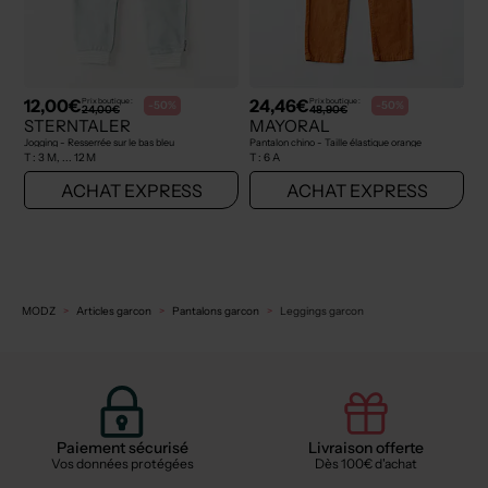
12,00€
24,46€
Prix boutique :
Prix boutique :
-50%
-50%
24,00€
48,90€
STERNTALER
MAYORAL
Jogging - Resserrée sur le bas bleu
Pantalon chino - Taille élastique orange
T :
3 M, ... 12 M
T :
6 A
ACHAT EXPRESS
ACHAT EXPRESS
MODZ
Articles garcon
Pantalons garcon
Leggings garcon
Paiement sécurisé
Livraison offerte
Vos données protégées
Dès 100€ d'achat