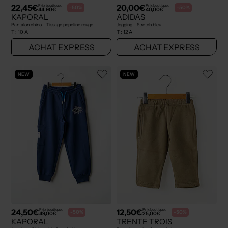
22,45€
20,00€
Prix boutique :
Prix boutique :
-50%
-50%
44,90€
40,00€
KAPORAL
ADIDAS
Pantalon chino - Tissage popeline rouge
Jogging - Stretch bleu
T :
10 A
T :
12 A
ACHAT EXPRESS
ACHAT EXPRESS
NEW
NEW
24,50€
12,50€
Prix boutique :
Prix boutique :
-50%
-50%
49,00€
25,00€
KAPORAL
TRENTE TROIS