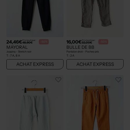
24,46€
16,00€
Prix boutique :
Prix boutique :
-50%
-50%
48,90€
32,00€
MAYORAL
BULLE DE BB
Jogging - Stretch noir
Pantalon droit - Poches gris
T :
7 A, 8 A
T :
2 A
ACHAT EXPRESS
ACHAT EXPRESS