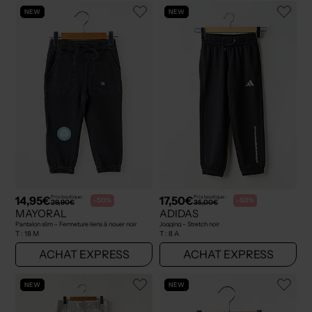
NEW
NEW
14,95€
17,50€
Prix boutique :
Prix boutique :
-50%
-50%
29,90€
35,00€
MAYORAL
ADIDAS
Pantalon slim - Fermeture liens à nouer noir
Jogging - Stretch noir
T :
18 M
T :
8 A
ACHAT EXPRESS
ACHAT EXPRESS
NEW
NEW