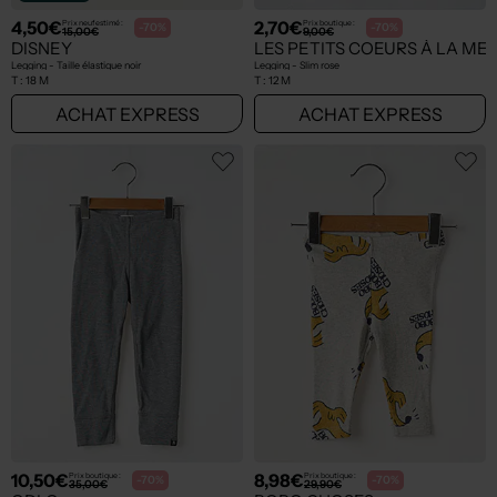
4,50€
2,70€
Prix neuf estimé :
Prix boutique :
-70%
-70%
15,00€
9,00€
DISNEY
LES PETITS COEURS À LA ME
Legging - Taille élastique noir
Legging - Slim rose
T :
18 M
T :
12 M
ACHAT EXPRESS
ACHAT EXPRESS
10,50€
8,98€
Prix boutique :
Prix boutique :
-70%
-70%
35,00€
29,90€