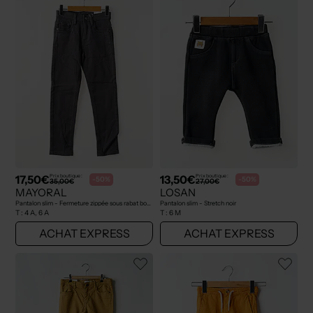
17,50€
13,50€
Prix boutique :
Prix boutique :
-50%
-50%
35,00€
27,00€
MAYORAL
LOSAN
Pantalon slim - Fermeture zippée sous rabat boutonné gris
Pantalon slim - Stretch noir
T :
4 A, 6 A
T :
6 M
ACHAT EXPRESS
ACHAT EXPRESS