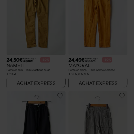
24,50€
24,46€
Prix boutique :
Prix boutique :
-50%
-50%
49,00€
48,90€
NAME IT
MAYORAL
Pantalon slim - Taille élastique beige
Pantalon chino - Taille normale orange
T :
14 A
T :
5 A, 8 A, 9 A
ACHAT EXPRESS
ACHAT EXPRESS