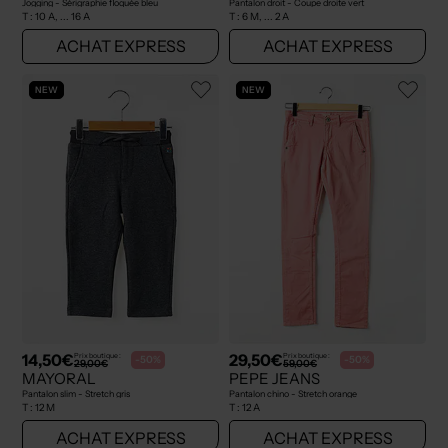
Jogging - Sérigraphie floquée bleu
Pantalon droit - Coupe droite vert
T :
10 A, ... 16 A
T :
6 M, ... 2 A
ACHAT EXPRESS
ACHAT EXPRESS
NEW
NEW
14,50€
29,50€
Prix boutique :
Prix boutique :
-50%
-50%
29,00€
59,00€
MAYORAL
PEPE JEANS
Pantalon slim - Stretch gris
Pantalon chino - Stretch orange
T :
12 M
T :
12 A
ACHAT EXPRESS
ACHAT EXPRESS