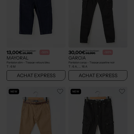
13,00€
30,00€
Prix boutique :
Prix boutique :
-50%
-50%
25,99€
59,99€
MAYORAL
GARCIA
Pantalon slim - Tissage velours bleu
Pantalon cargo - Tissage popeline noir
T :
6 M
T :
6 A, ... 16 A
ACHAT EXPRESS
ACHAT EXPRESS
NEW
NEW