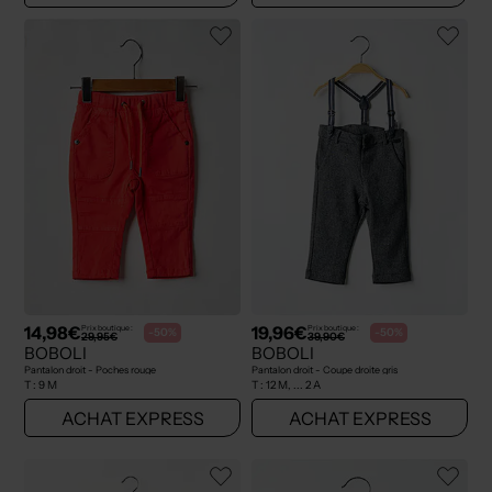
14,98€
19,96€
Prix boutique :
Prix boutique :
-50%
-50%
29,95€
39,90€
BOBOLI
BOBOLI
Pantalon droit - Poches rouge
Pantalon droit - Coupe droite gris
T :
9 M
T :
12 M, ... 2 A
ACHAT EXPRESS
ACHAT EXPRESS