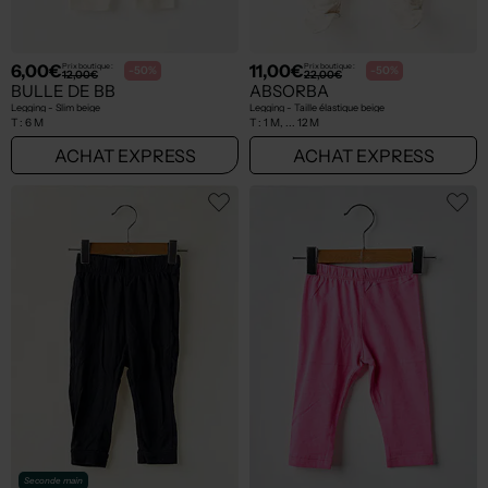
6,00€
11,00€
Prix boutique :
Prix boutique :
-50%
-50%
12,00€
22,00€
BULLE DE BB
ABSORBA
Legging - Slim beige
Legging - Taille élastique beige
T :
6 M
T :
1 M, ... 12 M
ACHAT EXPRESS
ACHAT EXPRESS
Seconde main