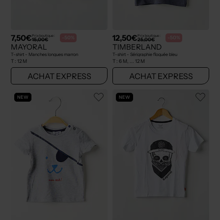
7,50€
12,50€
Prix boutique :
Prix boutique :
-50%
-50%
15,00€
25,00€
MAYORAL
TIMBERLAND
T-shirt - Manches longues marron
T-shirt - Sérigraphie floquée bleu
T :
12 M
T :
6 M, ... 12 M
ACHAT EXPRESS
ACHAT EXPRESS
NEW
NEW