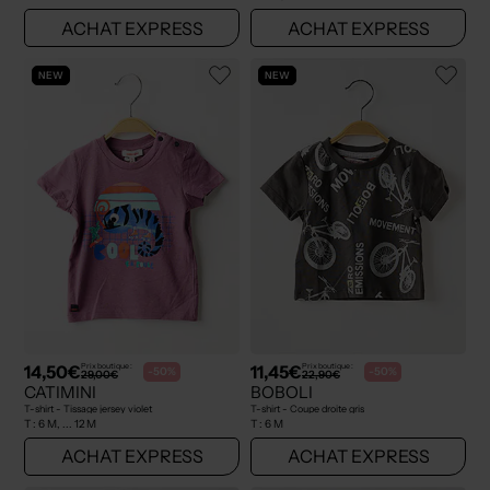
ACHAT EXPRESS
ACHAT EXPRESS
NEW
NEW
14,50€
11,45€
Prix boutique :
Prix boutique :
-50%
-50%
29,00€
22,90€
CATIMINI
BOBOLI
T-shirt - Tissage jersey violet
T-shirt - Coupe droite gris
T :
6 M, ... 12 M
T :
6 M
ACHAT EXPRESS
ACHAT EXPRESS