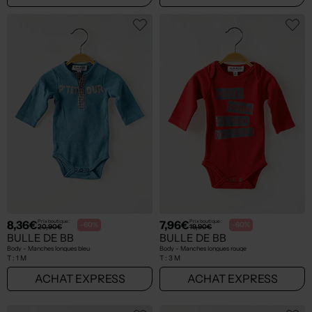
8,36€
7,96€
Prix boutique :
Prix boutique :
-60%
-60%
20,90€
19,90€
BULLE DE BB
BULLE DE BB
Body - Manches longues bleu
Body - Manches longues rouge
T :
1 M
T :
3 M
ACHAT EXPRESS
ACHAT EXPRESS