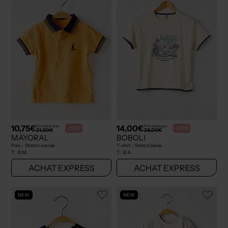
10,75€
14,00€
Prix boutique :
Prix boutique :
-50%
-50%
21,50€
28,00€
MAYORAL
BOBOLI
Polo - Stretch orange
T-shirt - Stretch beige
T :
6 M
T :
8 A
ACHAT EXPRESS
ACHAT EXPRESS
NEW
NEW