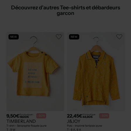
Découvrez d'autres Tee-shirts et débardeurs
garcon
NEW
NEW
9,50€
22,45€
Prix boutique :
Prix boutique :
-50%
-50%
19,00€
44,90€
TIMBERLAND
J&JOY
T-shirt - Sérigraphie floquée jaune
Polo - Imprimé fantaisie jaune
T :
9 M
T :
6 A, 8 A