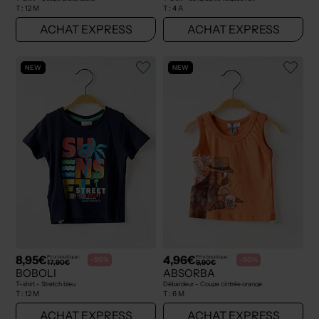
T :
12 M
T :
4 A
ACHAT EXPRESS
ACHAT EXPRESS
NEW
NEW
8,95€
4,96€
Prix boutique :
Prix boutique :
-50%
-50%
17,90€
9,90€
BOBOLI
ABSORBA
T-shirt - Stretch bleu
Débardeur - Coupe cintrée orange
T :
12 M
T :
6 M
ACHAT EXPRESS
ACHAT EXPRESS