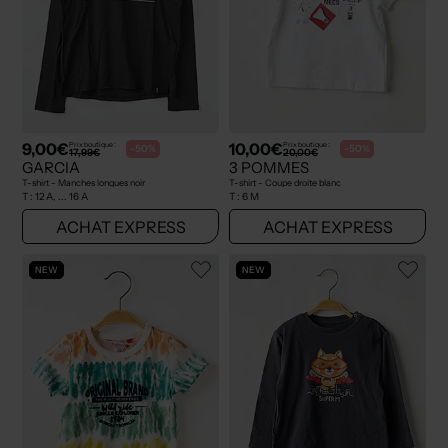
9,00€
10,00€
Prix boutique :
Prix boutique :
-50%
-50%
17,99€
20,00€
GARCIA
3 POMMES
T-shirt - Manches longues noir
T-shirt - Coupe droite blanc
T :
12 A, ... 16 A
T :
6 M
ACHAT EXPRESS
ACHAT EXPRESS
NEW
NEW