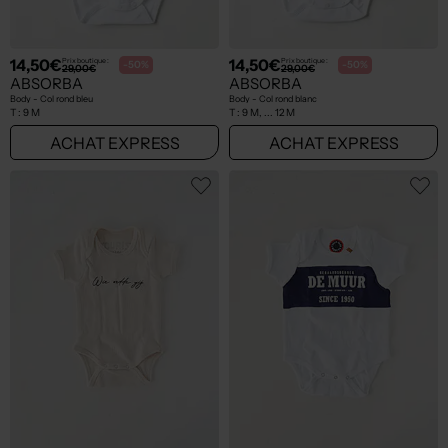
14,50€
14,50€
Prix boutique :
Prix boutique :
-50%
-50%
29,00€
29,00€
ABSORBA
ABSORBA
Body - Col rond bleu
Body - Col rond blanc
T :
9 M
T :
9 M, ... 12 M
ACHAT EXPRESS
ACHAT EXPRESS