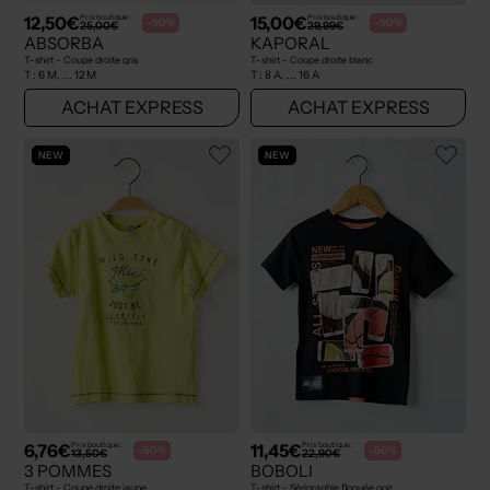
12,50€
15,00€
Prix boutique :
Prix boutique :
-50%
-50%
25,00€
29,99€
ABSORBA
KAPORAL
T-shirt - Coupe droite gris
T-shirt - Coupe droite blanc
T :
6 M, ... 12 M
T :
8 A, ... 16 A
ACHAT EXPRESS
ACHAT EXPRESS
NEW
NEW
6,76€
11,45€
Prix boutique :
Prix boutique :
-50%
-50%
13,50€
22,90€
3 POMMES
BOBOLI
T-shirt - Coupe droite jaune
T-shirt - Sérigraphie floquée noir