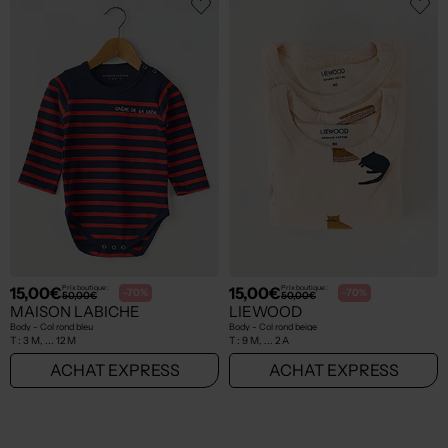
15,00€
15,00€
Prix boutique :
Prix boutique :
-70%
-70%
50,00€
50,00€
MAISON LABICHE
LIEWOOD
Body - Col rond bleu
Body - Col rond beige
T :
3 M, ... 12 M
T :
9 M, ... 2 A
ACHAT EXPRESS
ACHAT EXPRESS