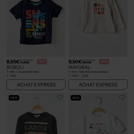
8,95€
9,50€
Prix boutique :
Prix boutique :
-50%
-50%
17,90€
19,00€
BOBOLI
MAYORAL
T-shirt - Coupe droite bleu
T-shirt - Manches longues beige
T :
6 M
T :
9 M, ... 12 M
ACHAT EXPRESS
ACHAT EXPRESS
NEW
NEW