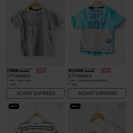
7,96€
10,00€
Prix boutique :
Prix boutique :
-50%
-50%
15,90€
20,00€
3 POMMES
3 POMMES
T-shirt - Stretch gris
T-shirt - Sérigraphie floquée bleu
T :
6 M
T :
3 M
ACHAT EXPRESS
ACHAT EXPRESS
NEW
NEW