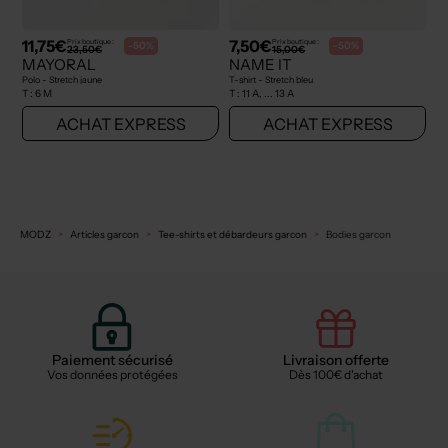
11,75€
7,50€
Prix boutique :
Prix boutique :
-50%
-50%
23,50€
15,00€
MAYORAL
NAME IT
Polo - Stretch jaune
T-shirt - Stretch bleu
T :
6 M
T :
11 A, ... 13 A
ACHAT EXPRESS
ACHAT EXPRESS
MODZ
Articles garcon
Tee-shirts et débardeurs garcon
Bodies garcon
Paiement sécurisé
Livraison offerte
Vos données protégées
Dès 100€ d'achat