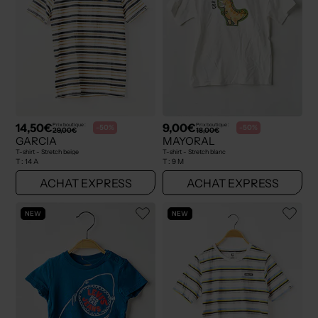
14,50€
9,00€
Prix boutique :
Prix boutique :
-50%
-50%
29,00€
18,00€
GARCIA
MAYORAL
T-shirt - Stretch beige
T-shirt - Stretch blanc
T :
14 A
T :
9 M
ACHAT EXPRESS
ACHAT EXPRESS
NEW
NEW