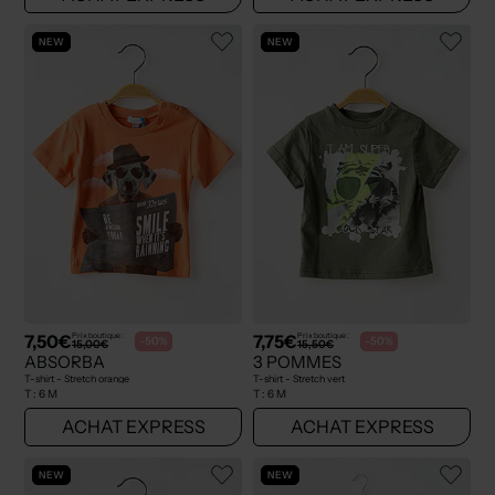
NEW
NEW
7,50€
7,75€
Prix boutique :
Prix boutique :
-50%
-50%
15,00€
15,50€
ABSORBA
3 POMMES
T-shirt - Stretch orange
T-shirt - Stretch vert
T :
6 M
T :
6 M
ACHAT EXPRESS
ACHAT EXPRESS
NEW
NEW