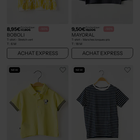
8,95€
9,50€
Prix boutique :
Prix boutique :
-50%
-50%
17,90€
19,00€
BOBOLI
MAYORAL
T-shirt - Stretch vert
T-shirt - Manches longues gris
T :
6 M
T :
18 M
ACHAT EXPRESS
ACHAT EXPRESS
NEW
NEW