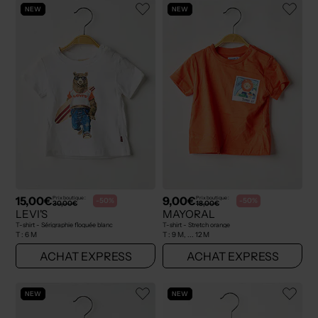
NEW
NEW
15,00€
9,00€
Prix boutique :
Prix boutique :
-50%
-50%
30,00€
18,00€
LEVI'S
MAYORAL
T-shirt - Sérigraphie floquée blanc
T-shirt - Stretch orange
T :
6 M
T :
9 M, ... 12 M
ACHAT EXPRESS
ACHAT EXPRESS
NEW
NEW