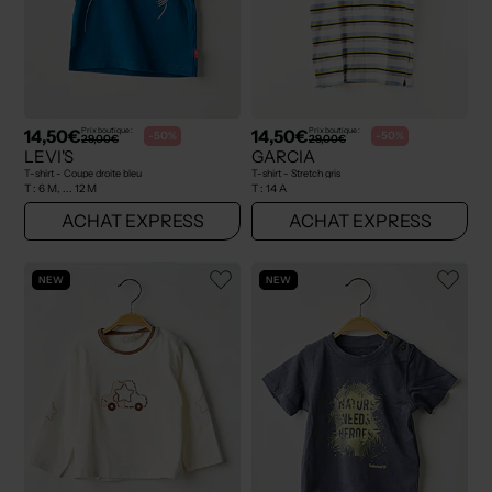
14,50€
14,50€
Prix boutique :
Prix boutique :
-50%
-50%
29,00€
29,00€
LEVI'S
GARCIA
T-shirt - Coupe droite bleu
T-shirt - Stretch gris
T :
6 M, ... 12 M
T :
14 A
ACHAT EXPRESS
ACHAT EXPRESS
NEW
NEW