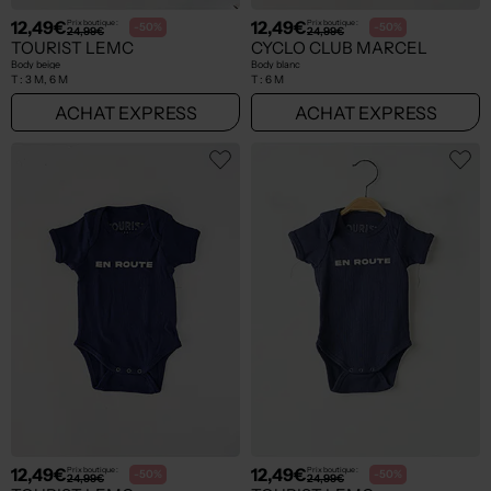
12,49€
12,49€
Prix boutique :
Prix boutique :
-50%
-50%
24,99€
24,99€
TOURIST LEMC
CYCLO CLUB MARCEL
Body beige
Body blanc
T :
3 M, 6 M
T :
6 M
ACHAT EXPRESS
ACHAT EXPRESS
12,49€
12,49€
Prix boutique :
Prix boutique :
-50%
-50%
24,99€
24,99€