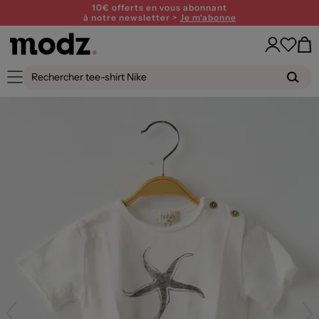
10€ offerts en vous abonnant
à notre newsletter >
Je m'abonne