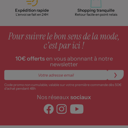
Expédition rapide
Shopping tranquille
L'envoi se fait en 24H
Retour facile en point relais
Pour suivre le bon sens de la mode,
c'est par ici !
10€ offerts
en vous abonnant à notre
newsletter
Code promo non cumulable, valable sur votre première commande dès 50€
d’achat pendant 48h
Nos réseaux
sociaux