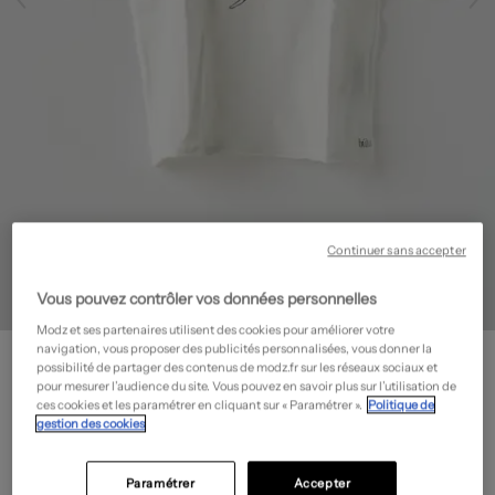
Continuer sans accepter
Vous pouvez contrôler vos données personnelles
Modz et ses partenaires utilisent des cookies pour améliorer votre
BUHO
navigation, vous proposer des publicités personnalisées, vous donner la
possibilité de partager des contenus de modz.fr sur les réseaux sociaux et
T-shirt - Coupe droite
- Outlet
pour mesurer l’audience du site. Vous pouvez en savoir plus sur l’utilisation de
ces cookies et les paramétrer en cliquant sur « Paramétrer ».
Politique de
10,78€
gestion des cookies
-70%
Prix boutique :
35,90€
?
Paramétrer
Accepter
Guide des tailles