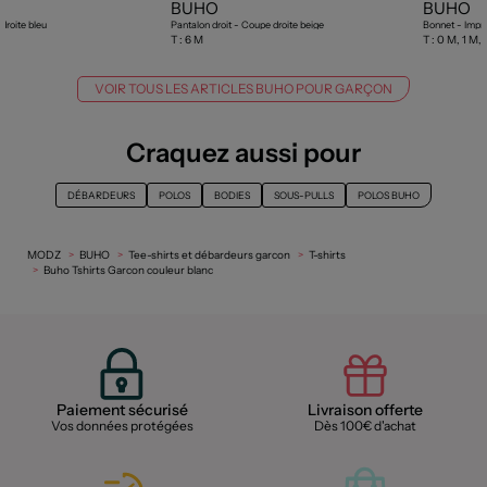
BUHO
BUHO
droite bleu
Pantalon droit - Coupe droite beige
Bonnet - Impri
T :
6 M
T :
0 M, 1 M,
VOIR TOUS LES ARTICLES BUHO POUR GARÇON
Craquez aussi pour
DÉBARDEURS
POLOS
BODIES
SOUS-PULLS
POLOS BUHO
MODZ
BUHO
Tee-shirts et débardeurs garcon
T-shirts
Buho Tshirts Garcon couleur blanc
Paiement sécurisé
Livraison offerte
Vos données protégées
Dès 100€ d'achat