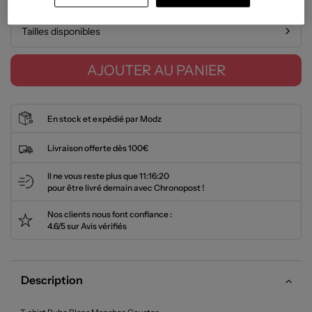
Tailles disponibles
AJOUTER AU PANIER
En stock et expédié par Modz
Livraison offerte dès 100€
Il ne vous reste plus que
11:16:20
pour être livré demain avec Chronopost !
Nos clients nous font confiance :
4.6/5 sur Avis vérifiés
Description