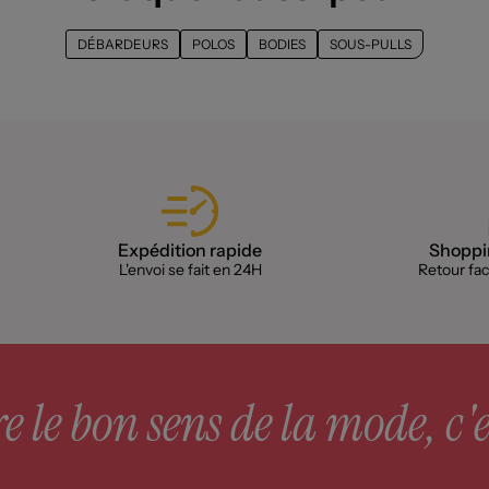
DÉBARDEURS
POLOS
BODIES
SOUS-PULLS
Expédition rapide
Shoppin
L'envoi se fait en 24H
Retour faci
 le bon sens de la mode, c'e