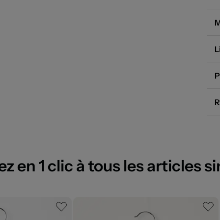
M
L
P
R
 en 1 clic à tous les articles si