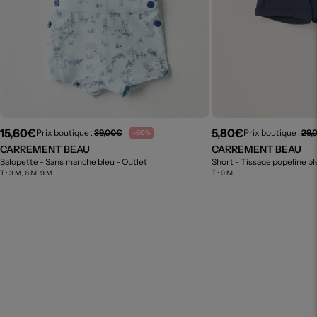
15,60€
5,80€
Prix boutique :
39,00€
Prix boutique :
29,
-60%
CARREMENT BEAU
CARREMENT BEAU
Salopette - Sans manche bleu
- Outlet
Short - Tissage popeline b
T :
3 M, 6 M, 9 M
T :
9 M