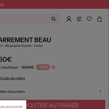
ne
ARREMENT BEAU
irt - Sérigraphie floquée
- Outlet
,60€
x boutique :
19,00€
-60%
?
Guide des tailles
ailles disponibles
AJOUTER AU PANIER
nuer sans accepter