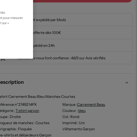
ités
 et pour mesurer
En stock et expédié par Modz
t sur «
Livraison offerte dès 100€
Article expédié en 24h
Nos clients nous font confiance :
4.6/5 sur Avis vérifiés
escription
shirt Carrement Beau Bleu Manches Courtes
éférence n°2749214PX
Marque :
Carrement Beau
tégorie :
T-shirt garçon
Couleur
:
bleu
oupe
: Droite
Col
: Rond
ongueur de manches
: Courtes
Imprimé
: Uni
rigraphie
: Floquée
Vêtements Garçon
e-shirts et débardeurs Garçon