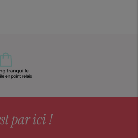
g tranquille
le en point relais
st par ici !