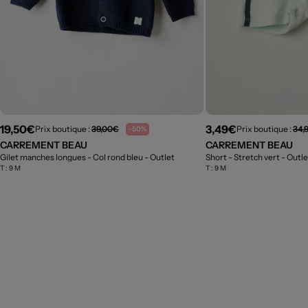
19,50€
3,49€
Prix boutique :
39,00€
Prix boutique :
34,
-50%
CARREMENT BEAU
CARREMENT BEAU
Gilet manches longues - Col rond bleu
- Outlet
Short - Stretch vert
- Outle
T :
9 M
T :
9 M