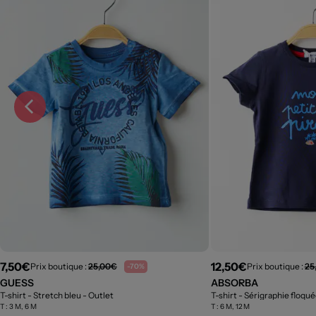
7,50€
12,50€
Prix boutique :
25,00€
Prix boutique :
25
-70%
GUESS
ABSORBA
T-shirt - Stretch bleu
- Outlet
T-shirt - Sérigraphie floqu
T :
3 M, 6 M
T :
6 M, 12 M