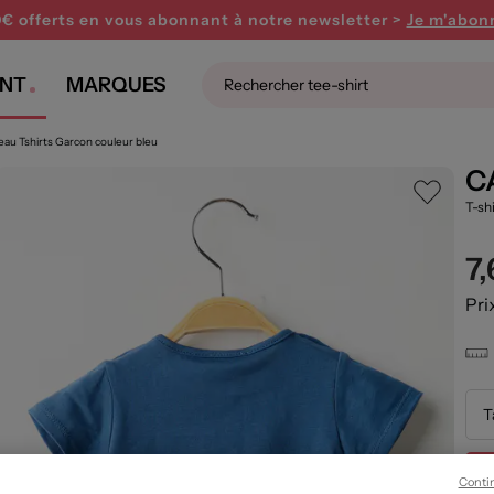
0€ offerts en vous abonnant
à notre newsletter >
Je m'abon
NT
MARQUES
au Tshirts Garcon couleur bleu
C
T-sh
7
Pri
T
Conti