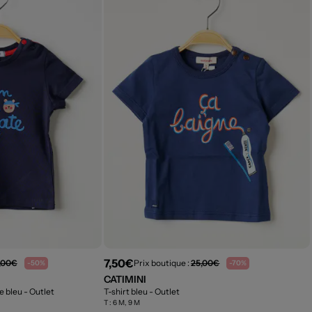
7,50€
,00€
Prix boutique :
25,00€
-50%
-70%
CATIMINI
ée bleu
- Outlet
T-shirt bleu
- Outlet
T :
6 M, 9 M