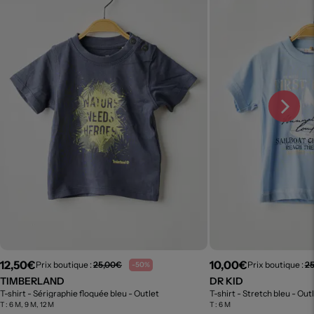
12,50€
10,00€
Prix boutique :
25,00€
Prix boutique :
2
-50%
TIMBERLAND
DR KID
T-shirt - Sérigraphie floquée bleu
- Outlet
T-shirt - Stretch bleu
- Out
T :
6 M, 9 M, 12 M
T :
6 M