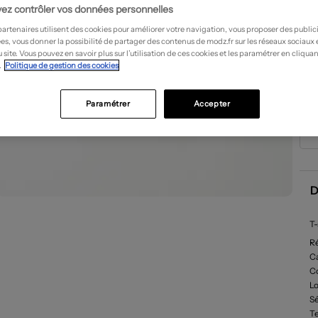
ez contrôler vos données personnelles
partenaires utilisent des cookies pour améliorer votre navigation, vous proposer des public
es, vous donner la possibilité de partager des contenus de modz.fr sur les réseaux sociaux
 site. Vous pouvez en savoir plus sur l’utilisation de ces cookies et les paramétrer en cliquan
.
Politique de gestion des cookies
Paramétrer
Accepter
D
T-
R
Ca
C
L
Sé
Te