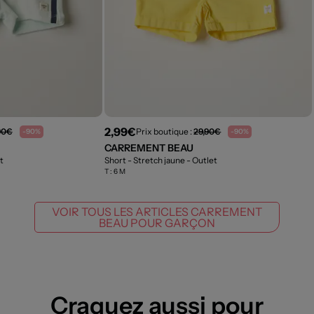
2,99€
90€
Prix boutique :
29,90€
-90%
-90%
CARREMENT BEAU
t
Short - Stretch jaune
- Outlet
T :
6 M
VOIR TOUS LES ARTICLES CARREMENT
BEAU POUR GARÇON
Craquez aussi pour