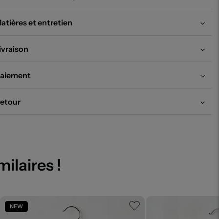
atières et entretien
ivraison
aiement
etour
milaires !
NEW