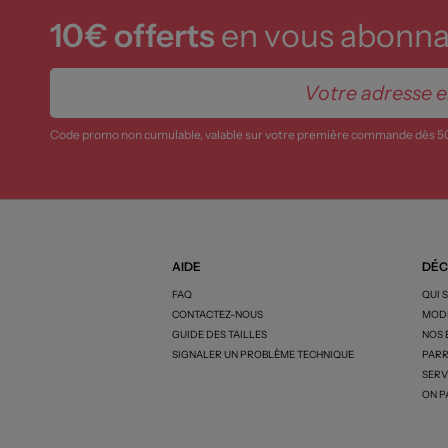
10€ offerts
en vous abonnan
Code promo non cumulable, valable sur votre première commande dès 5
AIDE
DÉC
FAQ
QUI 
CONTACTEZ-NOUS
MODE
GUIDE DES TAILLES
NOS
SIGNALER UN PROBLÈME TECHNIQUE
PARR
SERV
ON P