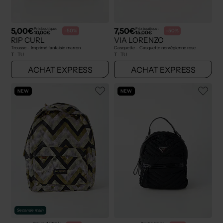
5,00€
7,50€
Prix boutique :
Prix boutique :
-50%
-50%
10,00€
15,00€
RIP CURL
VIA LORENZO
Trousse - Imprimé fantaisie marron
Casquette - Casquette norvégienne rose
T :
TU
T :
TU
ACHAT EXPRESS
ACHAT EXPRESS
NEW
NEW
Seconde main