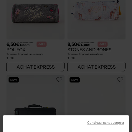
6,50€
8,50€
Prix boutique :
Prix boutique :
-50%
-50%
13,00€
17,00€
POL FOX
STONES AND BONES
Trousse - Imprimé fantaisie gris
Trousse - Imprimé animal rose
T :
TU
T :
TU
ACHAT EXPRESS
ACHAT EXPRESS
NEW
NEW
Continuer sans accepter