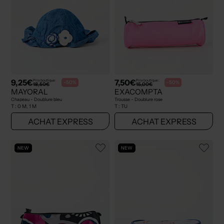
9,25€
7,50€
Prix boutique :
Prix boutique :
-50%
-50%
18,50€
15,00€
MAYORAL
EXACOMPTA
Chapeau - Doublure bleu
Trousse - Doublure rose
T :
0 M, 1 M
T :
TU
ACHAT EXPRESS
ACHAT EXPRESS
NEW
NEW