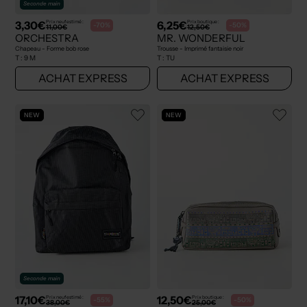
Seconde main
3,30€
6,25€
Prix neuf estimé :
Prix boutique :
-70%
-50%
11,00€
12,50€
ORCHESTRA
MR. WONDERFUL
Chapeau - Forme bob rose
Trousse - Imprimé fantaisie noir
T :
9 M
T :
TU
ACHAT EXPRESS
ACHAT EXPRESS
NEW
NEW
Seconde main
17,10€
12,50€
Prix neuf estimé :
Prix boutique :
-55%
-50%
38,00€
25,00€