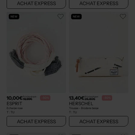
ACHAT EXPRESS
ACHAT EXPRESS
NEW
NEW
10,00€
13,40€
Prix boutique :
Prix boutique :
-50%
-50%
19,99€
26,80€
ESPRIT
HERSCHEL
Echarpe rose
Trousse - Broderie beige
T :
TU
T :
TU
ACHAT EXPRESS
ACHAT EXPRESS