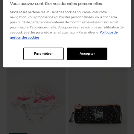
Vous pouvez contrôler vos données personnelles
Modz et ses partenaires utilisent des cookies pour améliorer votre
navigation, vous proposer des publicités personnalisées, vous donner la
possibilité de partager des contenus de modz.fr sur les réseaux sociaux et
29,50€
8,00€
Prix boutique :
Prix boutique :
pour mesurer l’audience du site. Vous pouvez en savoir plus sur l’utilisation de
-50%
-50%
59,00€
16,00€
ces cookies et les paramétrer en cliquant sur « Paramétrer ».
Politique de
DELSEY
KAPORAL
gestion des cookies
Cartable noir
Trousse - Broderie noir
T :
TU
T :
TU
ACHAT EXPRESS
ACHAT EXPRESS
Paramétrer
Accepter
NEW
NEW