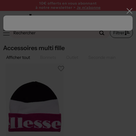
10€ offerts en vous abonnant
à notre newsletter >
Je m'abonne
2
Filtrer
Accessoires multi fille
Afficher tout
Bonnets
Outlet
Seconde main