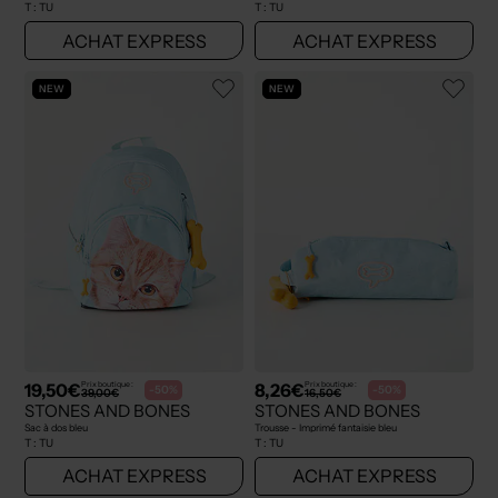
T :
TU
T :
TU
ACHAT EXPRESS
ACHAT EXPRESS
NEW
NEW
19,50€
8,26€
Prix boutique :
Prix boutique :
-50%
-50%
39,00€
16,50€
STONES AND BONES
STONES AND BONES
Sac à dos bleu
Trousse - Imprimé fantaisie bleu
T :
TU
T :
TU
ACHAT EXPRESS
ACHAT EXPRESS