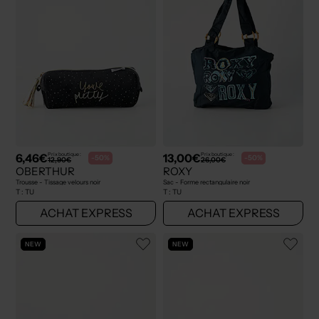
6,46€
13,00€
Prix boutique :
Prix boutique :
-50%
-50%
12,90€
26,00€
OBERTHUR
ROXY
Trousse - Tissage velours noir
Sac - Forme rectangulaire noir
T :
TU
T :
TU
ACHAT EXPRESS
ACHAT EXPRESS
NEW
NEW