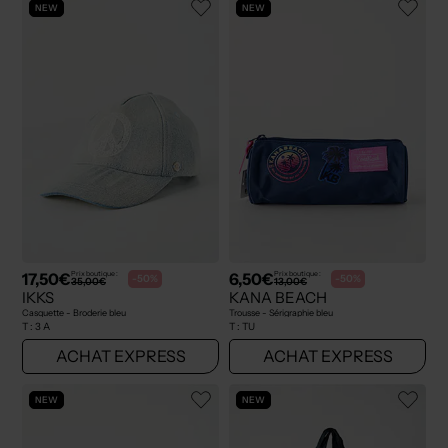
NEW
NEW
17,50€
6,50€
Prix boutique :
Prix boutique :
-50%
-50%
35,00€
13,00€
IKKS
KANA BEACH
Casquette - Broderie bleu
Trousse - Sérigraphie bleu
T :
3 A
T :
TU
ACHAT EXPRESS
ACHAT EXPRESS
NEW
NEW