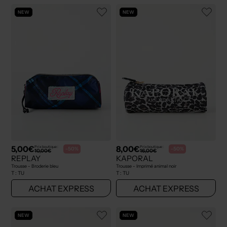
NEW
NEW
5,00€
8,00€
Prix boutique :
Prix boutique :
-50%
-50%
10,00€
16,00€
REPLAY
KAPORAL
Trousse - Broderie bleu
Trousse - Imprimé animal noir
T :
TU
T :
TU
ACHAT EXPRESS
ACHAT EXPRESS
NEW
NEW