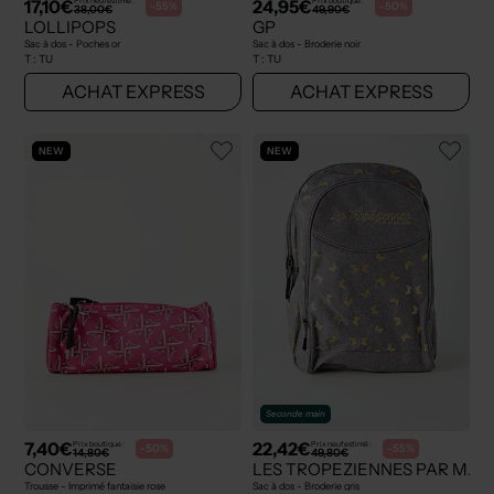
17,10€
24,95€
Prix neuf estimé :
Prix boutique :
-55%
-50%
38,00€
49,90€
LOLLIPOPS
GP
Sac à dos - Poches or
Sac à dos - Broderie noir
T :
TU
T :
TU
ACHAT EXPRESS
ACHAT EXPRESS
NEW
NEW
Seconde main
7,40€
22,42€
Prix boutique :
Prix neuf estimé :
-50%
-55%
14,80€
49,80€
CONVERSE
LES TROPEZIENNES PAR M.BE
Trousse - Imprimé fantaisie rose
Sac à dos - Broderie gris