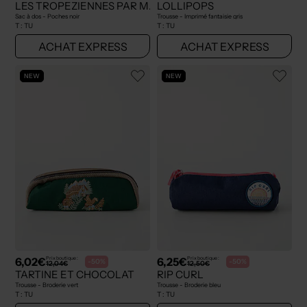
LES TROPEZIENNES PAR M.BELARBI
LOLLIPOPS
Sac à dos - Poches noir
Trousse - Imprimé fantaisie gris
T :
TU
T :
TU
ACHAT EXPRESS
ACHAT EXPRESS
NEW
NEW
6,02€
6,25€
Prix boutique :
Prix boutique :
-50%
-50%
12,04€
12,50€
TARTINE ET CHOCOLAT
RIP CURL
Trousse - Broderie vert
Trousse - Broderie bleu
T :
TU
T :
TU