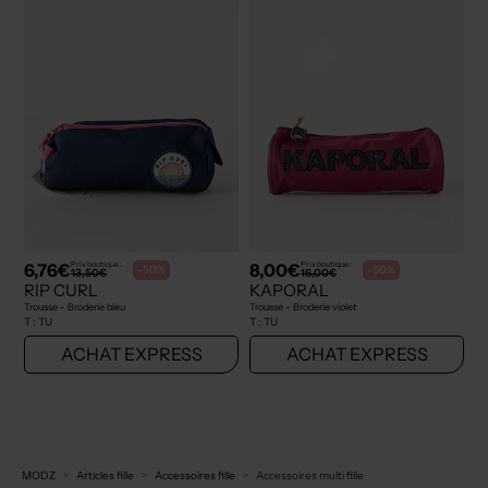
6,76€
8,00€
Prix boutique :
Prix boutique :
-50%
-50%
13,50€
16,00€
RIP CURL
KAPORAL
Trousse - Broderie bleu
Trousse - Broderie violet
T :
TU
T :
TU
ACHAT EXPRESS
ACHAT EXPRESS
MODZ
Articles fille
Accessoires fille
Accessoires multi fille