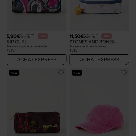
5,90€
11,50€
Prix boutique :
Prix boutique :
-50%
-50%
11,80€
23,00€
RIP CURL
STONES AND BONES
Trousse - Imprimé fantaisie violet
Trousse - Imprimé animal rose
T :
TU
T :
TU
ACHAT EXPRESS
ACHAT EXPRESS
NEW
NEW