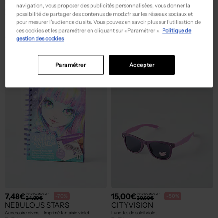
NEBULOUS STARS
MOULIN ROTY
navigation, vous proposer des publicités personnalisées, vous donner la
Accessoire divers - Imprimé fantaisie violet
Accessoire divers - Imprimé fantaisie violet
possibilité de partager des contenus de modz.fr sur les réseaux sociaux et
T :
TU
T :
TU
pour mesurer l’audience du site. Vous pouvez en savoir plus sur l’utilisation de
ACHAT EXPRESS
ACHAT EXPRESS
ces cookies et les paramétrer en cliquant sur « Paramétrer ».
Politique de
gestion des cookies
Paramétrer
Accepter
7,48€
15,00€
Prix boutique :
Prix boutique :
-70%
-50%
24,90€
30,00€
NEBULOUS STARS
CITYVISION
Accessoire divers - Imprimé fantaisie violet
Lunettes de soleil violet