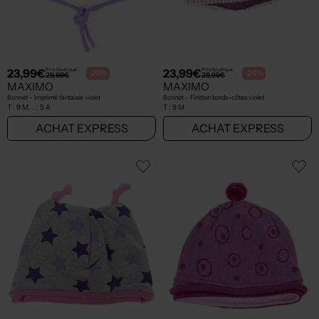
23,99€
23,99€
Prix boutique :
Prix boutique :
-20%
-20%
29,99€
29,99€
MAXIMO
MAXIMO
Bonnet - Imprimé fantaisie violet
Bonnet - Finition bords-côtes violet
T :
9 M, ... 5 A
T :
9 M
ACHAT EXPRESS
ACHAT EXPRESS