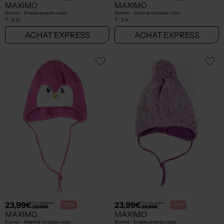
MAXIMO
MAXIMO
Bonnet - Empiècements violet
Bonnet - Imprimé fantaisie violet
T :
6 M
T :
3 A
ACHAT EXPRESS
ACHAT EXPRESS
23,99€
23,99€
Prix boutique :
Prix boutique :
-20%
-20%
29,99€
29,99€
MAXIMO
MAXIMO
Bonnet - Imprimé fantaisie violet
Bonnet - Empiècements violet