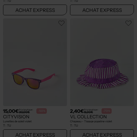
T :
TU
T :
TU
ACHAT EXPRESS
ACHAT EXPRESS
15,00€
2,40€
Prix boutique :
Prix boutique :
-50%
-70%
30,00€
8,00€
CITYVISION
VL COLLECTION
Lunettes de soleil violet
Chapeau - Tissage popeline violet
T :
TU
T :
TU
ACHAT EXPRESS
ACHAT EXPRESS