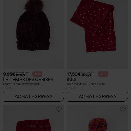
9,95€
17,50€
Prix boutique :
Prix boutique :
-50%
-50%
19,90€
35,00€
LE TEMPS DES CERISES
IKKS
Bonnet - Empiècements violet
Col / Tour de cou - Stretch violet
T :
TU
T :
TU
ACHAT EXPRESS
ACHAT EXPRESS