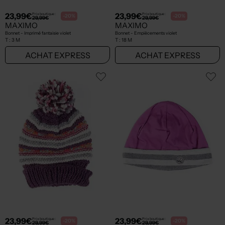
23,99€
23,99€
Prix boutique :
Prix boutique :
-20%
-20%
29,99€
29,99€
MAXIMO
MAXIMO
Bonnet - Imprimé fantaisie violet
Bonnet - Empiècements violet
T :
3 M
T :
18 M
ACHAT EXPRESS
ACHAT EXPRESS
23,99€
23,99€
Prix boutique :
Prix boutique :
-20%
-20%
29,99€
29,99€