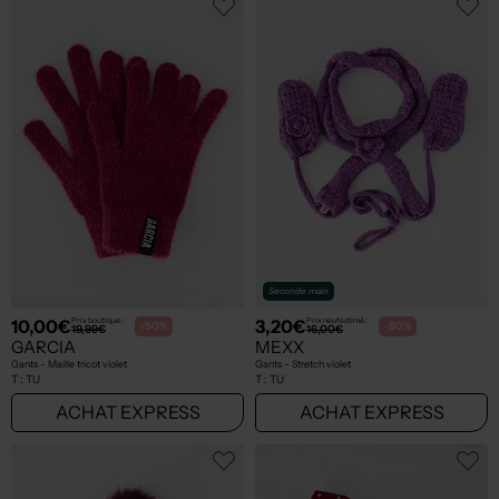
Seconde main
10,00€
3,20€
Prix boutique :
Prix neuf estimé :
-50%
-80%
19,99€
16,00€
GARCIA
MEXX
Gants - Maille tricot violet
Gants - Stretch violet
T :
TU
T :
TU
ACHAT EXPRESS
ACHAT EXPRESS