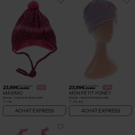
23,99€
23,99€
Prix boutique :
Prix boutique :
-20%
-20%
29,99€
29,99€
MAXIMO
MON PETIT PONEY
Bonnet - Imprimé fantaisie violet
Bonnet - Imprimé fantaisie violet
T :
1 M
T :
2 A, 4 A
ACHAT EXPRESS
ACHAT EXPRESS