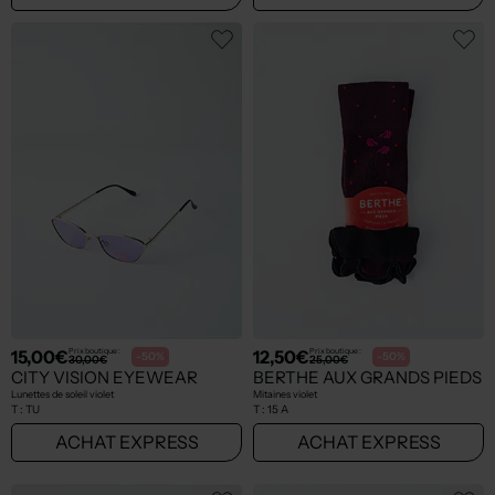
15,00€
12,50€
Prix boutique :
Prix boutique :
-50%
-50%
30,00€
25,00€
CITY VISION EYEWEAR
BERTHE AUX GRANDS PIEDS
Lunettes de soleil violet
Mitaines violet
T :
TU
T :
15 A
ACHAT EXPRESS
ACHAT EXPRESS