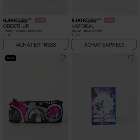
6,46€
8,00€
Prix boutique :
Prix boutique :
-50%
-50%
12,90€
16,00€
OBERTHUR
KAPORAL
Trousse - Tissage velours violet
Trousse - Broderie violet
T :
TU
T :
TU
ACHAT EXPRESS
ACHAT EXPRESS
NEW