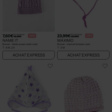
7,60€
23,99€
Prix boutique :
Prix boutique :
-60%
-20%
18,99€
29,99€
NAME IT
MAXIMO
Bonnet - Maille grosse maille violet
Bonnet - Imprimé fantaisie violet
T :
6 M, 2 A
T :
3 M
ACHAT EXPRESS
ACHAT EXPRESS