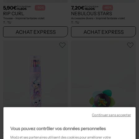
5,90€
7,20€
Prix boutique :
Prix boutique :
-50%
-60%
11,80€
18,00€
RIP CURL
NEBULOUS STARS
Trousse - Imprimé fantaisie violet
Accessoire divers - Imprimé fantaisie violet
T :
TU
T :
TU
ACHAT EXPRESS
ACHAT EXPRESS
Continuer sans accepter
Vous pouvez contrôler vos données personnelles
7,96€
2,98€
Prix boutique :
Prix boutique :
-60%
-70%
19,90€
9,90€
Modz et ses partenaires utilisent des cookies pour améliorer votre