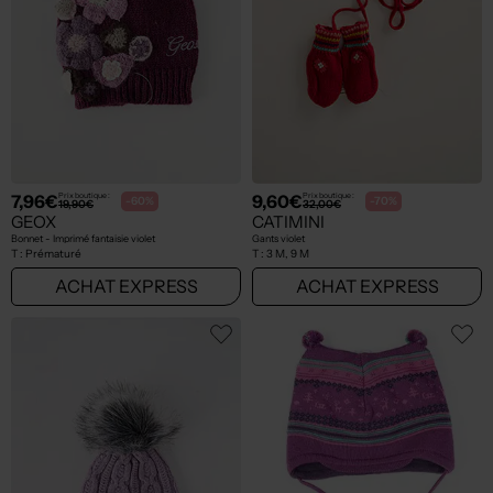
7,96€
9,60€
Prix boutique :
Prix boutique :
-60%
-70%
19,90€
32,00€
GEOX
CATIMINI
Bonnet - Imprimé fantaisie violet
Gants violet
T :
Prématuré
T :
3 M, 9 M
ACHAT EXPRESS
ACHAT EXPRESS