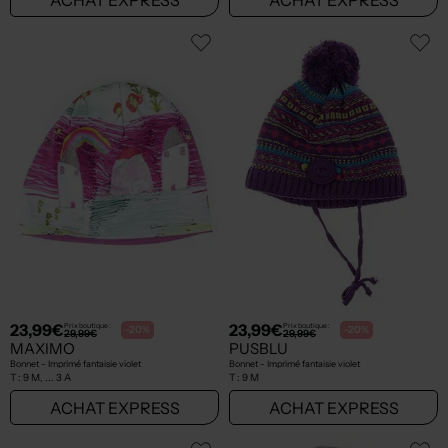
23,99€
23,99€
Prix boutique :
Prix boutique :
-20%
-20%
29,99€
29,99€
MAXIMO
PUSBLU
Bonnet - Imprimé fantaisie violet
Bonnet - Imprimé fantaisie violet
T :
9 M, ... 3 A
T :
9 M
ACHAT EXPRESS
ACHAT EXPRESS