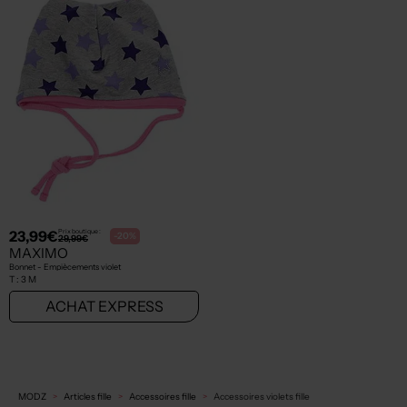
23,99€
Prix boutique :
-20%
29,99€
MAXIMO
Bonnet - Empiècements violet
T :
3 M
ACHAT EXPRESS
MODZ
Articles fille
Accessoires fille
Accessoires violets fille