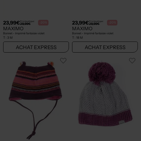
23,99€
23,99€
Prix boutique :
Prix boutique :
-20%
-20%
29,99€
29,99€
MAXIMO
MAXIMO
Bonnet - Imprimé fantaisie violet
Bonnet - Imprimé fantaisie violet
T :
3 M
T :
18 M
ACHAT EXPRESS
ACHAT EXPRESS