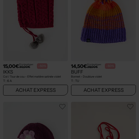
15,00€
14,50€
Prix boutique :
Prix boutique :
-50%
-50%
30,00€
29,00€
IKKS
BUFF
Col / Tour de cou - Effet matière satinée violet
Bonnet - Doublure violet
T :
6 A
T :
TU
ACHAT EXPRESS
ACHAT EXPRESS