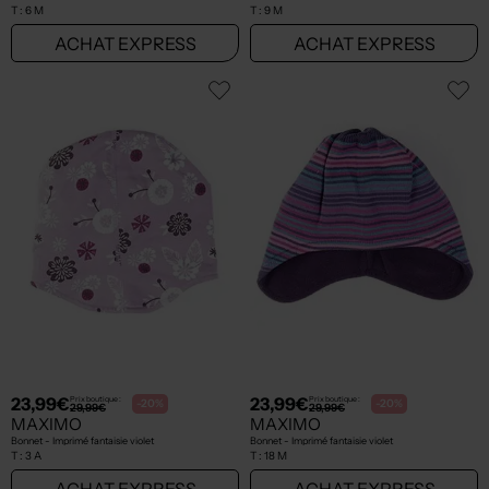
T :
6 M
T :
9 M
ACHAT EXPRESS
ACHAT EXPRESS
23,99€
23,99€
Prix boutique :
Prix boutique :
-20%
-20%
29,99€
29,99€
MAXIMO
MAXIMO
Bonnet - Imprimé fantaisie violet
Bonnet - Imprimé fantaisie violet
T :
3 A
T :
18 M
ACHAT EXPRESS
ACHAT EXPRESS