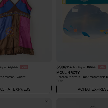
5,99€
ique :
25,00€
Prix boutique :
19,95€
-70%
-70%
MOULIN ROTY
trée marron
- Outlet
Accessoire divers - Imprimé fantaisie 
T :
TU
ACHAT EXPRESS
ACHAT EXPRES