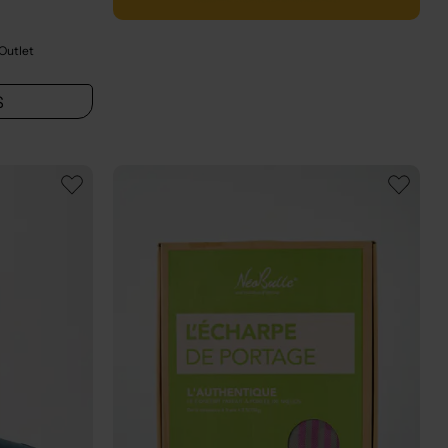
 Outlet
S