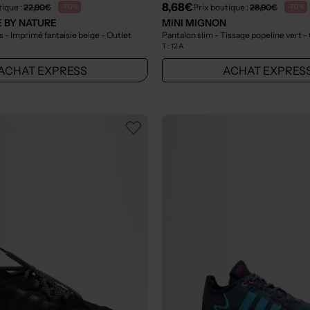
8,68€
tique :
22,90€
Prix boutique :
28,90€
-70%
-70%
 BY NATURE
MINI MIGNON
s - Imprimé fantaisie beige
- Outlet
Pantalon slim - Tissage popeline vert
-
T :
12 A
ACHAT EXPRESS
ACHAT EXPRES