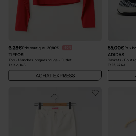
6,28€
55,00€
Prix boutique :
20,90€
Prix b
-70%
TIFFOSI
ADIDAS
Top - Manches longues rouge
- Outlet
Baskets - Bout r
T :
14 A, 16 A
T :
36, 37 1/3
ACHAT EXPRESS