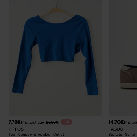
7,78€
14,70€
Prix boutique :
25,90€
Prix bo
-70%
TIFFOSI
FAGUO
Top - Coupe cintrée bleu
- Outlet
Baskets - Semel