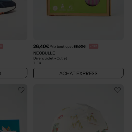
26,40€
Prix boutique :
88,00€
0%
-70%
NEOBULLE
Divers violet
- Outlet
T :
TU
S
ACHAT EXPRESS