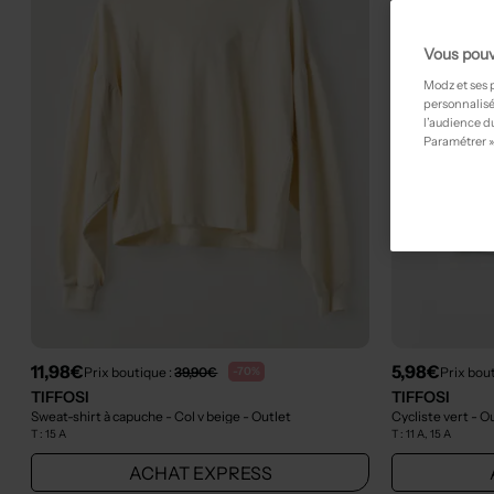
Vous pouv
Modz et ses 
personnalisé
l’audience du
Paramétrer »
11,98€
5,98€
Prix boutique :
39,90€
Prix bou
-70%
TIFFOSI
TIFFOSI
Sweat-shirt à capuche - Col v beige
- Outlet
Cycliste vert
- O
T :
15 A
T :
11 A, 15 A
ACHAT EXPRESS