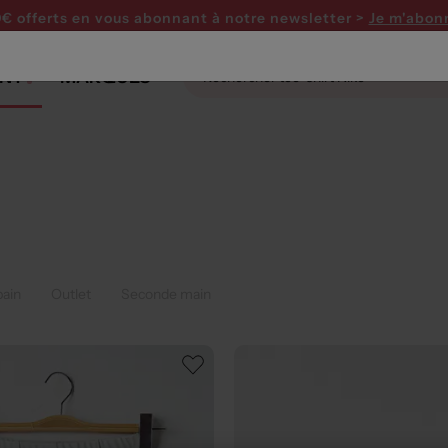
0€ offerts en vous abonnant
à notre newsletter >
Je m'abon
NT
MARQUES
bain
Outlet
Seconde main