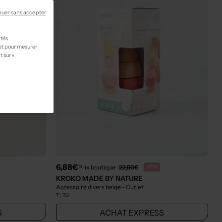
nuer sans accepter
ités
 et pour mesurer
t sur «
6,88€
Prix boutique :
22,90€
-70%
KROKO MADE BY NATURE
Accessoire divers beige
- Outlet
T :
TU
S
ACHAT EXPRESS