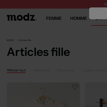
1
FEMME
HOMME
ENFA
MODZ
Articles fille
Articles fille
Afficher tout
Vêtements
Chaussures
Lingerie, nuit et 