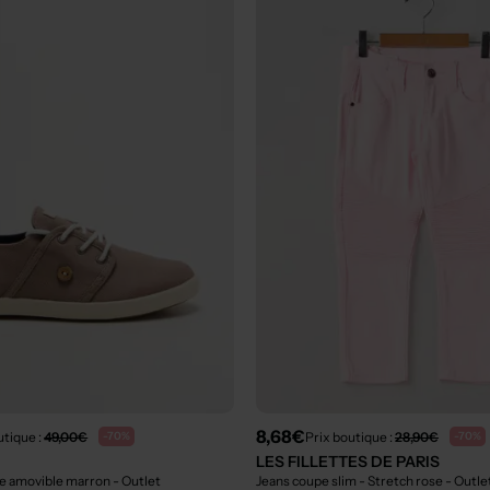
8,68€
utique :
49,00€
Prix boutique :
28,90€
-70%
-70%
LES FILLETTES DE PARIS
le amovible marron
- Outlet
Jeans coupe slim - Stretch rose
- Outle