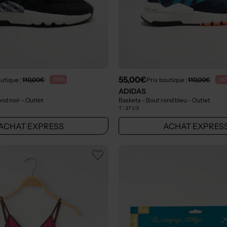
55,00€
outique :
110,00€
Prix boutique :
110,00€
-50%
-5
ADIDAS
ond noir
- Outlet
Baskets - Bout rond bleu
- Outlet
T :
37 1/3
ACHAT EXPRESS
ACHAT EXPRES