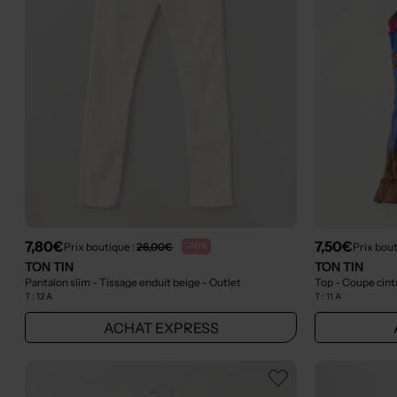
7,80€
7,50€
Prix boutique :
26,00€
Prix bout
-70%
TON TIN
TON TIN
Pantalon slim - Tissage enduit beige
- Outlet
Top - Coupe cin
T :
12 A
T :
11 A
ACHAT EXPRESS