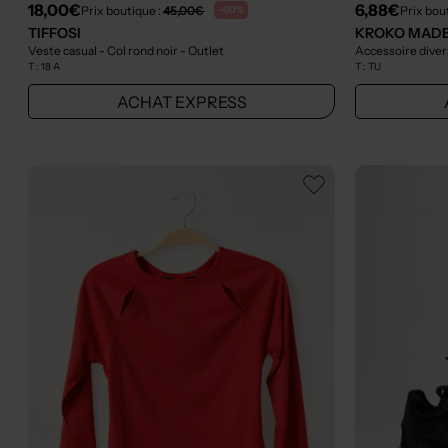
18,00€
6,88€
Prix boutique :
45,00€
Prix bou
-60%
TIFFOSI
KROKO MADE
Veste casual - Col rond noir
- Outlet
Accessoire diver
T :
18 A
T :
TU
ACHAT EXPRESS