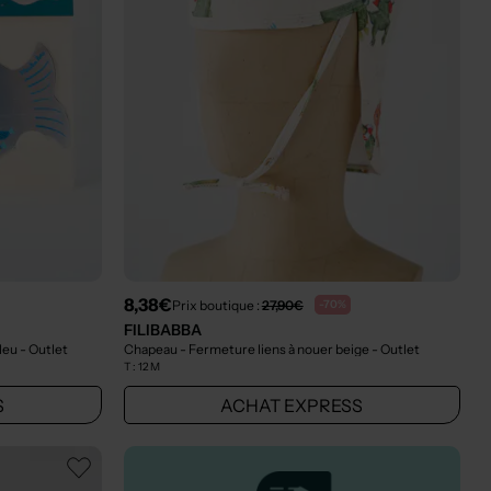
8,38€
Prix boutique :
27,90€
-70%
FILIBABBA
bleu
- Outlet
Chapeau - Fermeture liens à nouer beige
- Outlet
T :
12 M
S
ACHAT EXPRESS