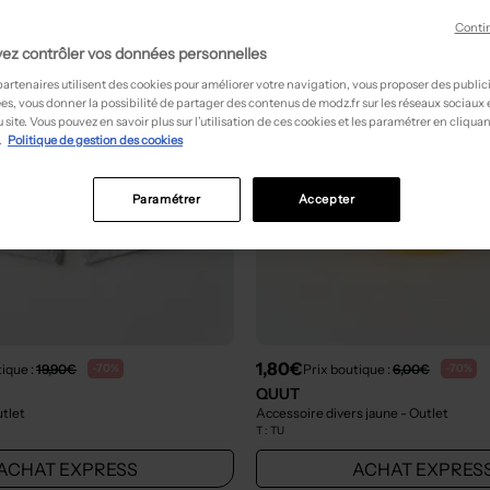
Conti
ez contrôler vos données personnelles
partenaires utilisent des cookies pour améliorer votre navigation, vous proposer des public
es, vous donner la possibilité de partager des contenus de modz.fr sur les réseaux sociaux
 site. Vous pouvez en savoir plus sur l’utilisation de ces cookies et les paramétrer en cliquan
.
Politique de gestion des cookies
Paramétrer
Accepter
1,80€
tique :
19,90€
Prix boutique :
6,00€
-70%
-70%
QUUT
utlet
Accessoire divers jaune
- Outlet
T :
TU
ACHAT EXPRESS
ACHAT EXPRES