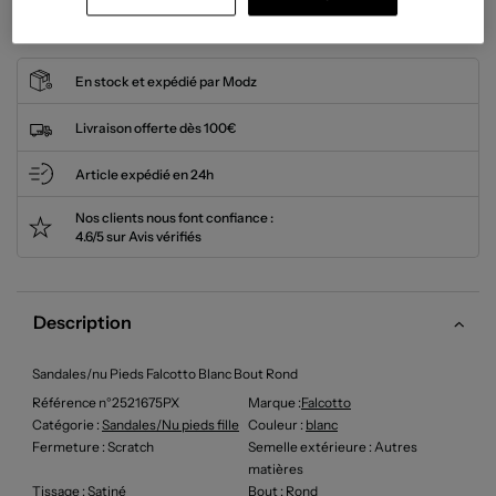
Cet article n'est plus disponible.
En stock et expédié par Modz
Livraison offerte dès 100€
Article expédié en 24h
Nos clients nous font confiance :
4.6/5 sur Avis vérifiés
Description
Sandales/nu Pieds Falcotto Blanc Bout Rond
Référence n°2521675PX
Marque :
Falcotto
Catégorie :
Sandales/Nu pieds fille
Couleur
:
blanc
Fermeture
: Scratch
Semelle extérieure
: Autres
matières
Tissage
: Satiné
Bout
: Rond