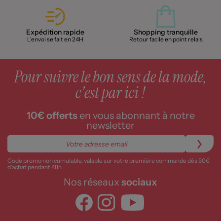
Expédition rapide
Shopping tranquille
L'envoi se fait en 24H
Retour facile en point relais
Pour suivre le bon sens de la mode,
c'est par ici !
10€ offerts
en vous abonnant à notre
newsletter
Code promo non cumulable, valable sur votre première commande dès 50€
d’achat pendant 48h
Nos réseaux
sociaux