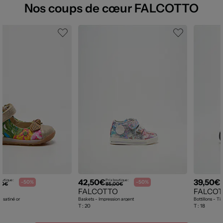
Nos coups de cœur FALCOTTO
42,50€
39,50€
outique :
Prix boutique :
P
-50%
-50%
00€
85,00€
O
FALCOTTO
FALCO
e satiné or
Baskets - Impression argent
Bottillons - Ti
T :
20
T :
18