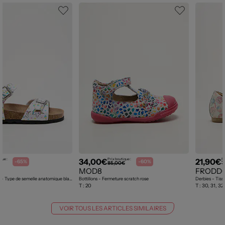
34,00€
21,90€
que :
Prix boutique :
Pr
-65%
-60%
€
85,00€
7
MOD8
FRODD
Sandales/Nu pieds - Type de semelle anatomique blanc
Bottillons - Fermeture scratch rose
Derbies - Tiss
T :
20
T :
30, 31, 32
VOIR TOUS LES ARTICLES SIMILAIRES