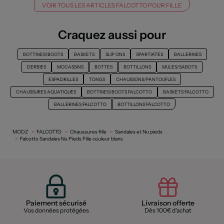
VOIR TOUS LES ARTICLES FALCOTTO POUR FILLE
Craquez aussi pour
BOTTINES/BOOTS
BASKETS
SLIP ONS
SPARTIATES
BALLERINES
DERBIES
MOCASSINS
BOTTES
BOTTILLONS
MULES/SABOTS
ESPADRILLES
TONGS
CHAUSSONS/PANTOUFLES
CHAUSSURES AQUATIQUES
BOTTINES/BOOTS FALCOTTO
BASKETS FALCOTTO
BALLERINES FALCOTTO
BOTTILLONS FALCOTTO
MODZ
FALCOTTO
Chaussures fille
Sandales et Nu pieds
Falcotto Sandales Nu Pieds Fille couleur blanc
Paiement sécurisé
Livraison offerte
Vos données protégées
Dès 100€ d'achat