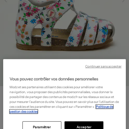
Continuer sans accepter
Vous pouvez contrôler vos données personnelles
Modz et ses partenaires utilisent des cookies pour améliorer votre
FALCOTTO
navigation, vous proposer des publicités personnalisées, vous donner la
possibilité de partager des contenus de modz.fr sur les réseaux sociaux et
Sandales/Nu pieds - Bout rond
- Outlet
pour mesurer l’audience du site. Vous pouvez en savoir plus sur l’utilisation de
15,80€
ces cookies et les paramétrer en cliquant sur « Paramétrer ».
Politique de
gestion des cookies
-80%
Prix boutique :
79,00€
?
Guide des tailles
Paramétrer
Accepter