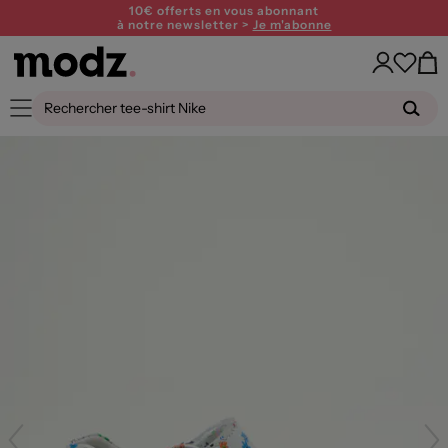
10€ offerts en vous abonnant
à notre newsletter >
Je m'abonne