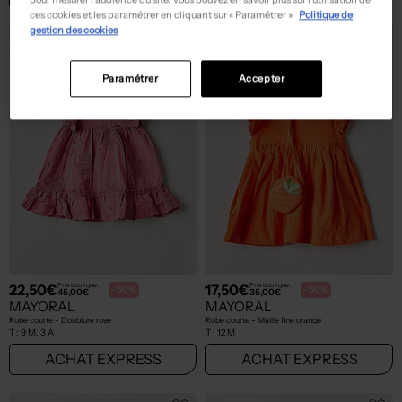
ces cookies et les paramétrer en cliquant sur « Paramétrer ».
Politique de
gestion des cookies
Paramétrer
Accepter
22,50€
17,50€
Prix boutique :
Prix boutique :
-50%
-50%
45,00€
35,00€
MAYORAL
MAYORAL
Robe courte - Doublure rose
Robe courte - Maille fine orange
T :
9 M, 3 A
T :
12 M
ACHAT EXPRESS
ACHAT EXPRESS