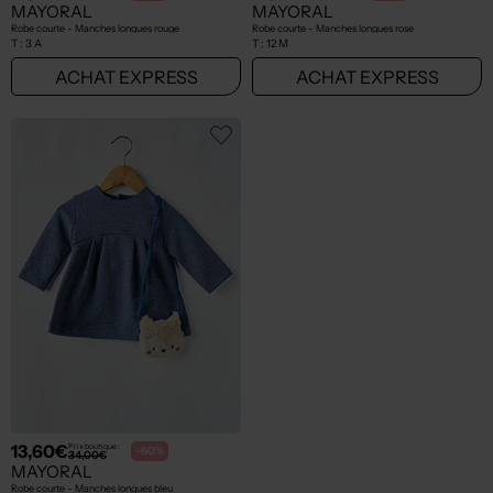
MAYORAL
MAYORAL
Robe courte - Manches longues rouge
Robe courte - Manches longues rose
T :
3 A
T :
12 M
ACHAT EXPRESS
ACHAT EXPRESS
13,60€
Prix boutique :
-60%
34,00€
MAYORAL
Robe courte - Manches longues bleu