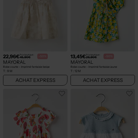
22,96€
13,45€
Prix boutique :
Prix boutique :
-50%
-50%
45,90€
26,90€
MAYORAL
MAYORAL
Robe courte - Imprimé fantaisie beige
Robe courte - Imprimé fantaisie jaune
T :
9 M
T :
12 M
ACHAT EXPRESS
ACHAT EXPRESS