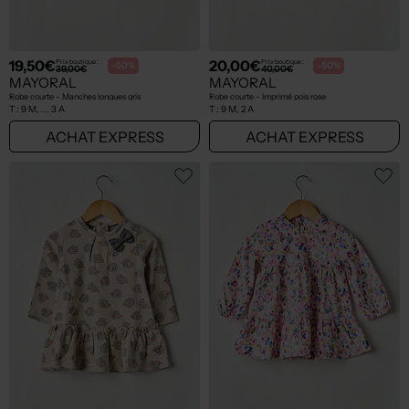
19,50€
20,00€
Prix boutique :
Prix boutique :
-50%
-50%
39,00€
40,00€
MAYORAL
MAYORAL
Robe courte - Manches longues gris
Robe courte - Imprimé pois rose
T :
9 M, ... 3 A
T :
9 M, 2 A
ACHAT EXPRESS
ACHAT EXPRESS