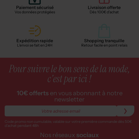
Paiement sécurisé
Livraison offerte
Vos données protégées
Dès 100€ d'achat
Expédition rapide
Shopping tranquille
L'envoi se fait en 24H
Retour facile en point relais
Pour suivre le bon sens de la mode,
c'est par ici !
10€ offerts
en vous abonnant à notre
newsletter
Code promo non cumulable, valable sur votre première commande dès 50€
d’achat pendant 48h
Nos réseaux
sociaux