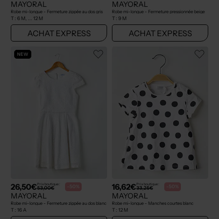
MAYORAL
MAYORAL
Robe mi-longue - Fermeture zippée au dos gris
Robe mi-longue - Fermeture pressionnée beige
T :
6 M, ... 12 M
T :
9 M
ACHAT EXPRESS
ACHAT EXPRESS
NEW
26,50€
16,62€
Prix boutique :
Prix boutique :
-50%
-50%
53,00€
33,25€
MAYORAL
MAYORAL
Robe mi-longue - Fermeture zippée au dos blanc
Robe mi-longue - Manches courtes blanc
T :
16 A
T :
12 M