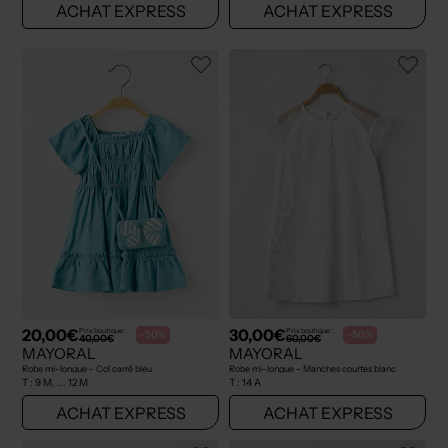
ACHAT EXPRESS
ACHAT EXPRESS
20,00€
30,00€
Prix boutique :
Prix boutique :
-50%
-50%
40,00€
60,00€
MAYORAL
MAYORAL
Robe mi-longue - Col carré bleu
Robe mi-longue - Manches courtes blanc
T :
9 M, ... 12 M
T :
14 A
ACHAT EXPRESS
ACHAT EXPRESS