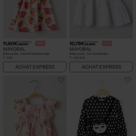
11,60€
10,78€
Prix boutique :
Prix boutique :
-60%
-70%
29,00€
35,90€
MAYORAL
MAYORAL
Robe courte - Imprimé fantaisie rouge
Robe courte - Col claudine bleu
T :
9 M
T :
1 M, 6 M
ACHAT EXPRESS
ACHAT EXPRESS