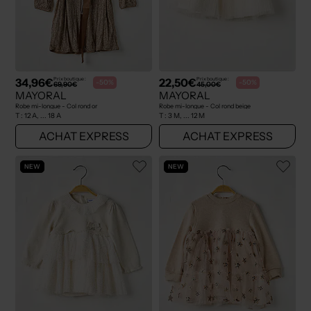
34,96€
22,50€
Prix boutique :
Prix boutique :
-50%
-50%
69,90€
45,00€
MAYORAL
MAYORAL
Robe mi-longue - Col rond or
Robe mi-longue - Col rond beige
T :
12 A, ... 18 A
T :
3 M, ... 12 M
ACHAT EXPRESS
ACHAT EXPRESS
NEW
NEW