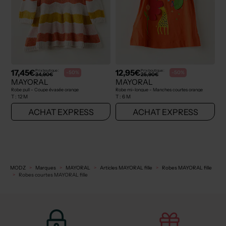
17,45€
12,95€
Prix boutique :
Prix boutique :
-50%
-50%
34,90€
25,90€
MAYORAL
MAYORAL
Robe pull - Coupe évasée orange
Robe mi-longue - Manches courtes orange
T :
12 M
T :
6 M
ACHAT EXPRESS
ACHAT EXPRESS
MODZ
Marques
MAYORAL
Articles MAYORAL fille
Robes MAYORAL fille
Robes courtes MAYORAL fille