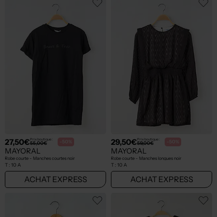
27,50€
29,50€
Prix boutique :
Prix boutique :
-50%
-50%
55,00€
59,00€
MAYORAL
MAYORAL
Robe courte - Manches courtes noir
Robe courte - Manches longues noir
T :
10 A
T :
10 A
ACHAT EXPRESS
ACHAT EXPRESS