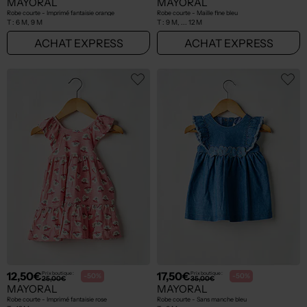
MAYORAL
MAYORAL
Robe courte - Imprimé fantaisie orange
Robe courte - Maille fine bleu
T :
6 M, 9 M
T :
9 M, ... 12 M
ACHAT EXPRESS
ACHAT EXPRESS
12,50€
17,50€
Prix boutique :
Prix boutique :
-50%
-50%
25,00€
35,00€
MAYORAL
MAYORAL
Robe courte - Imprimé fantaisie rose
Robe courte - Sans manche bleu