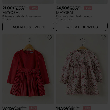
21,00€
24,50€
Prix boutique :
Prix boutique :
-50%
-50%
42,00€
49,00€
MAYORAL
MAYORAL
Robe courte - Manches longues marron
Robe courte - Manches longues rose
T :
12 M
T :
18 M, ... 3 A
ACHAT EXPRESS
ACHAT EXPRESS
37,45€
14,95€
Prix boutique :
Prix boutique :
-50%
-50%
74,90€
29,90€