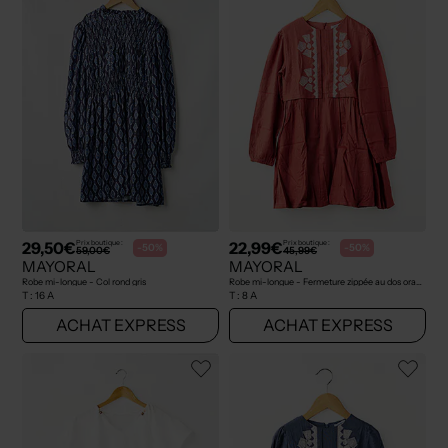
29,50€
22,99€
Prix boutique :
Prix boutique :
-50%
-50%
59,00€
45,99€
MAYORAL
MAYORAL
Robe mi-longue - Col rond gris
Robe mi-longue - Fermeture zippée au dos orange
T :
16 A
T :
8 A
ACHAT EXPRESS
ACHAT EXPRESS