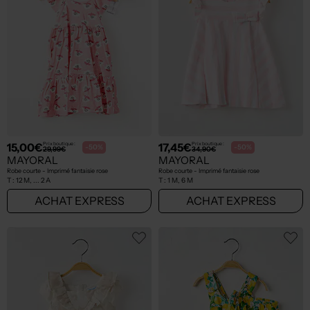
15,00€
17,45€
Prix boutique :
Prix boutique :
-50%
-50%
29,99€
34,90€
MAYORAL
MAYORAL
Robe courte - Imprimé fantaisie rose
Robe courte - Imprimé fantaisie rose
T :
12 M, ... 2 A
T :
1 M, 6 M
ACHAT EXPRESS
ACHAT EXPRESS