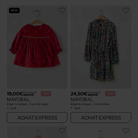
NEW
19,00€
24,50€
Prix boutique :
Prix boutique :
-50%
-50%
38,00€
49,00€
MAYORAL
MAYORAL
Robe mi-longue - Col rond rouge
Robe mi-longue - Col rond bleu
T :
3 M
T :
14 A
ACHAT EXPRESS
ACHAT EXPRESS