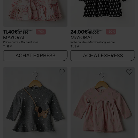
11,40€
24,00€
Prix boutique :
Prix boutique :
-70%
-50%
37,99€
48,00€
MAYORAL
MAYORAL
Robe courte - Col carré rose
Robe courte - Manches longues noir
T :
6 M
T :
3 A
ACHAT EXPRESS
ACHAT EXPRESS