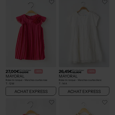
27,00€
26,45€
Prix boutique :
Prix boutique :
-50%
-50%
54,00€
52,90€
MAYORAL
MAYORAL
Robe mi-longue - Manches courtes rose
Robe mi-longue - Manches courtes blanc
T :
12 M
T :
14 A
ACHAT EXPRESS
ACHAT EXPRESS