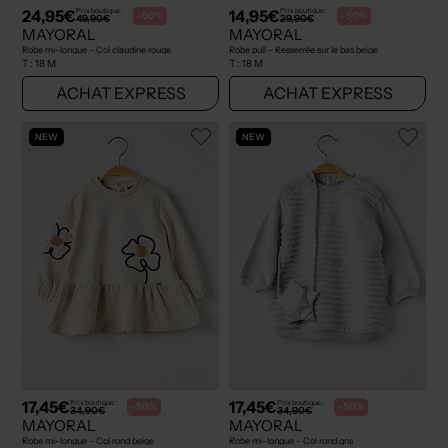
24,95€
14,95€
Prix boutique :
Prix boutique :
-50%
-50%
49,90€
29,90€
MAYORAL
MAYORAL
Robe mi-longue - Col claudine rouge
Robe pull - Resserrée sur le bas beige
T :
18 M
T :
18 M
ACHAT EXPRESS
ACHAT EXPRESS
NEW
NEW
17,45€
17,45€
Prix boutique :
Prix boutique :
-50%
-50%
34,90€
34,90€
MAYORAL
MAYORAL
Robe mi-longue - Col rond beige
Robe mi-longue - Col rond gris