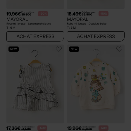
19,96€
18,46€
Prix boutique :
Prix boutique :
-50%
-50%
39,90€
36,90€
MAYORAL
MAYORAL
Robe mi-longue - Sans manche jaune
Robe mi-longue - Doublure beige
T :
6 M
T :
6 M
ACHAT EXPRESS
ACHAT EXPRESS
NEW
NEW
17,26€
19,96€
Prix boutique :
Prix boutique :
-50%
-50%
34,50€
39,90€