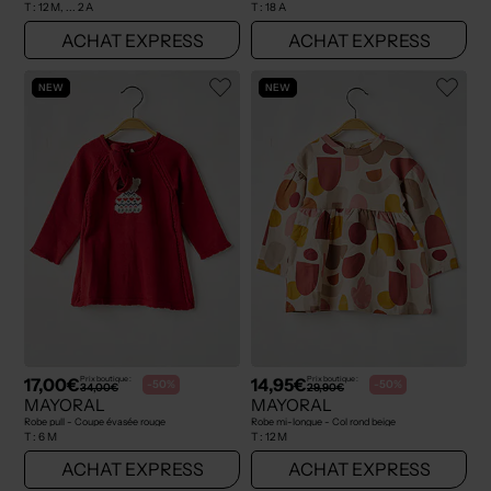
T :
12 M, ... 2 A
T :
18 A
ACHAT EXPRESS
ACHAT EXPRESS
NEW
NEW
17,00€
14,95€
Prix boutique :
Prix boutique :
-50%
-50%
34,00€
29,90€
MAYORAL
MAYORAL
Robe pull - Coupe évasée rouge
Robe mi-longue - Col rond beige
T :
6 M
T :
12 M
ACHAT EXPRESS
ACHAT EXPRESS