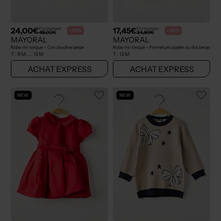
24,00€
17,45€
Prix boutique :
Prix boutique :
-50%
-50%
48,00€
34,90€
MAYORAL
MAYORAL
Robe mi-longue - Col claudine beige
Robe mi-longue - Fermeture zippée au dos beige
T :
9 M, ... 12 M
T :
12 M
ACHAT EXPRESS
ACHAT EXPRESS
NEW
NEW