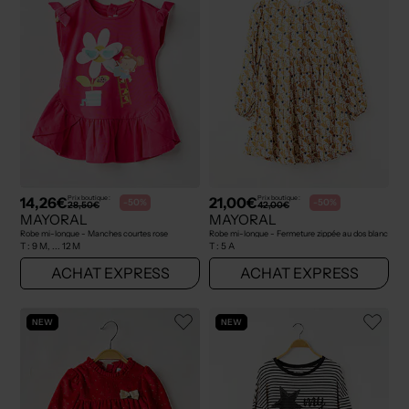
14,26€
21,00€
Prix boutique :
Prix boutique :
-50%
-50%
28,50€
42,00€
MAYORAL
MAYORAL
Robe mi-longue - Manches courtes rose
Robe mi-longue - Fermeture zippée au dos blanc
T :
9 M, ... 12 M
T :
5 A
ACHAT EXPRESS
ACHAT EXPRESS
NEW
NEW