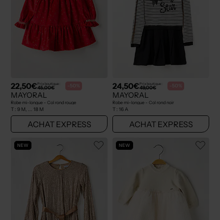
22,50€
24,50€
Prix boutique :
Prix boutique :
-50%
-50%
45,00€
49,00€
MAYORAL
MAYORAL
Robe mi-longue - Col rond rouge
Robe mi-longue - Col rond noir
T :
9 M, ... 18 M
T :
16 A
ACHAT EXPRESS
ACHAT EXPRESS
NEW
NEW