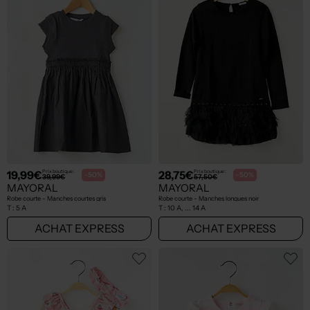
19,99€
28,75€
Prix boutique :
Prix boutique :
-50%
-50%
39,99€
57,50€
MAYORAL
MAYORAL
Robe courte - Manches courtes gris
Robe courte - Manches longues noir
T :
5 A
T :
10 A, ... 14 A
ACHAT EXPRESS
ACHAT EXPRESS