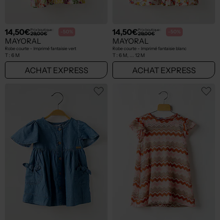
14,50€
14,50€
Prix boutique :
Prix boutique :
-50%
-50%
29,00€
29,00€
MAYORAL
MAYORAL
Robe courte - Imprimé fantaisie vert
Robe courte - Imprimé fantaisie blanc
T :
6 M
T :
6 M, ... 12 M
ACHAT EXPRESS
ACHAT EXPRESS