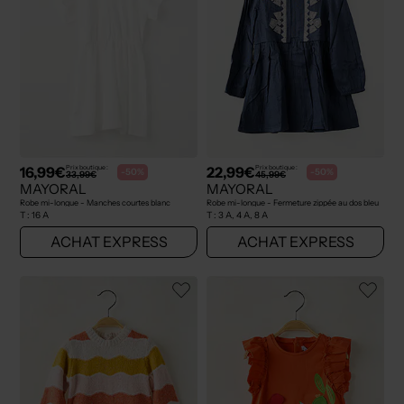
16,99€
22,99€
Prix boutique :
Prix boutique :
-50%
-50%
33,99€
45,99€
MAYORAL
MAYORAL
Robe mi-longue - Manches courtes blanc
Robe mi-longue - Fermeture zippée au dos bleu
T :
16 A
T :
3 A, 4 A, 8 A
ACHAT EXPRESS
ACHAT EXPRESS