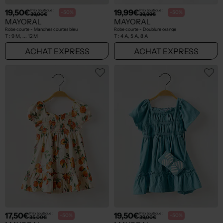
19,50€
19,99€
Prix boutique :
Prix boutique :
-50%
-50%
39,00€
39,99€
MAYORAL
MAYORAL
Robe courte - Manches courtes bleu
Robe courte - Doublure orange
T :
9 M, ... 12 M
T :
4 A, 5 A, 8 A
ACHAT EXPRESS
ACHAT EXPRESS
17,50€
19,50€
Prix boutique :
Prix boutique :
-50%
-50%
35,00€
39,00€