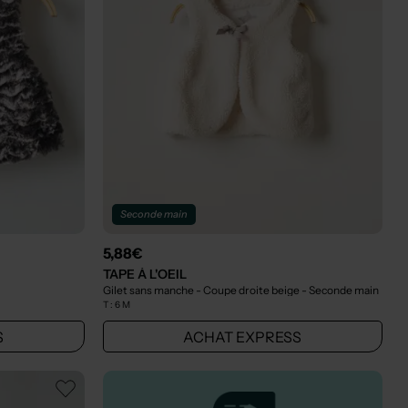
Seconde main
5,88€
TAPE À L'OEIL
Gilet sans manche - Coupe droite beige
- Seconde main
T :
6 M
S
ACHAT EXPRESS