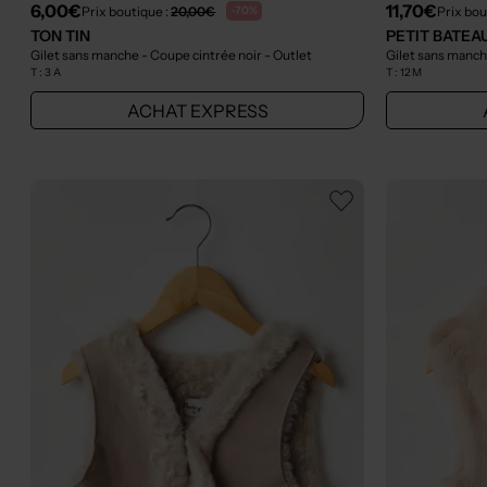
6,00€
11,70€
Prix boutique :
20,00€
Prix bou
-70%
TON TIN
PETIT BATEA
Gilet sans manche - Coupe cintrée noir
- Outlet
Gilet sans manch
T :
3 A
T :
12 M
ACHAT EXPRESS