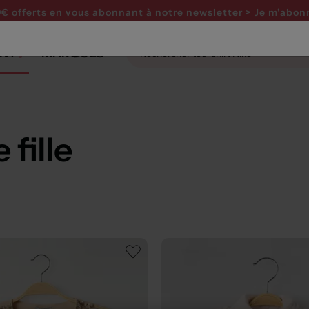
0€ offerts en vous abonnant
à notre newsletter >
Je m'abon
NT
MARQUES
fille