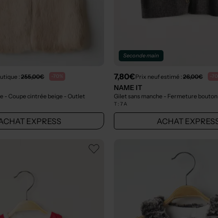
Seconde main
7,80€
utique :
255,00€
Prix neuf estimé :
26,00€
-70%
-7
NAME IT
e - Coupe cintrée beige
- Outlet
T :
7 A
ACHAT EXPRESS
ACHAT EXPRES