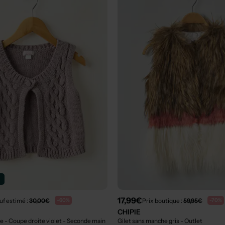
n
17,99€
uf estimé :
30,00€
Prix boutique :
59,95€
-60%
-70%
CHIPIE
e - Coupe droite violet
- Seconde main
Gilet sans manche gris
- Outlet