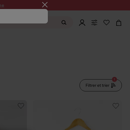
ne
1
Filtrer et trier