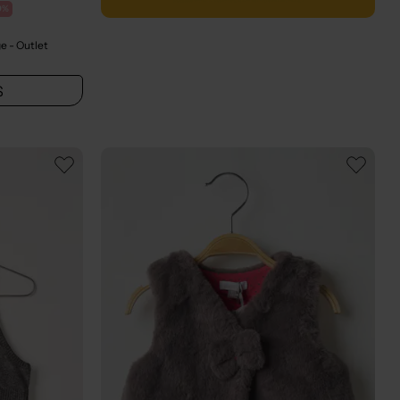
0%
ge
- Outlet
S