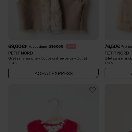
69,00€
76,50€
Prix boutique :
230,00€
Prix bo
-70%
PETIT NORD
PETIT NORD
Gilet sans manche - Coupe cintrée beige
- Outlet
Gilet sans manch
T :
4 A
T :
4 A
ACHAT EXPRESS