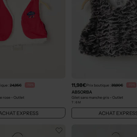
11,98€
ique :
24,95€
Prix boutique :
39,90€
-70%
-70%
ABSORBA
he rose
- Outlet
Gilet sans manche gris
- Outlet
T :
6 M
ACHAT EXPRESS
ACHAT EXPRES