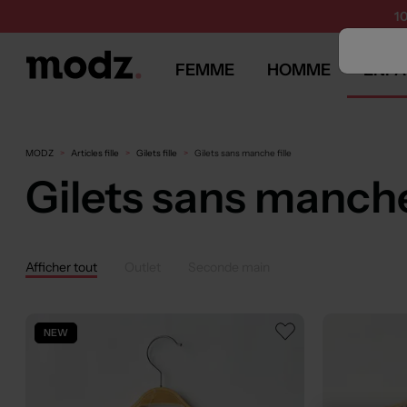
1
FEMME
HOMME
ENFA
MODZ
Articles fille
Gilets fille
Gilets sans manche fille
Gilets sans manche 
Afficher tout
Outlet
Seconde main
NEW