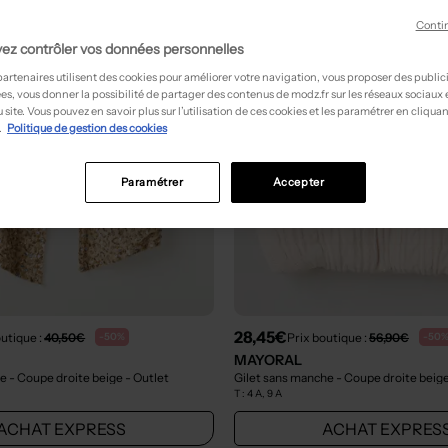
Conti
ez contrôler vos données personnelles
partenaires utilisent des cookies pour améliorer votre navigation, vous proposer des public
es, vous donner la possibilité de partager des contenus de modz.fr sur les réseaux sociaux
 site. Vous pouvez en savoir plus sur l’utilisation de ces cookies et les paramétrer en cliquan
.
Politique de gestion des cookies
Paramétrer
Accepter
28,45€
outique :
40,50€
Prix boutique :
56,90€
-50%
-50
MAYORAL
e - Coupe droite beige
- Outlet
Gilet sans manche - Coupe droite beig
T :
4 A, 9 A
ACHAT EXPRESS
ACHAT EXPRES