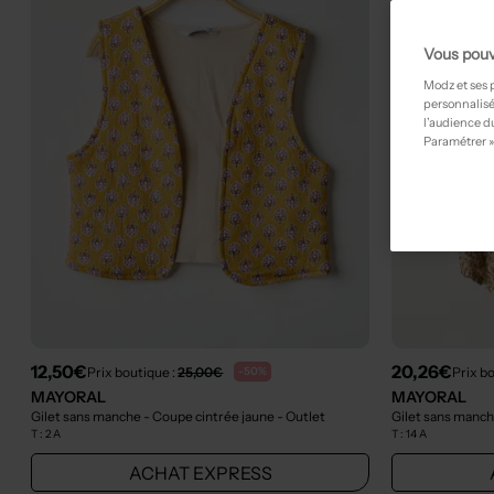
Vous pouv
Modz et ses 
personnalisé
l’audience du
Paramétrer »
12,50€
20,26€
Prix boutique :
25,00€
Prix b
-50%
MAYORAL
MAYORAL
Gilet sans manche - Coupe cintrée jaune
- Outlet
Gilet sans manch
T :
2 A
T :
14 A
ACHAT EXPRESS