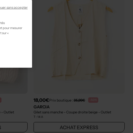
nuer sans accepter
ités
 et pour mesurer
t sur «
18,00€
Prix boutique :
35,99€
%
-50%
GARCIA
e
- Outlet
Gilet sans manche - Coupe droite beige
- Outlet
T :
14 A
S
ACHAT EXPRESS