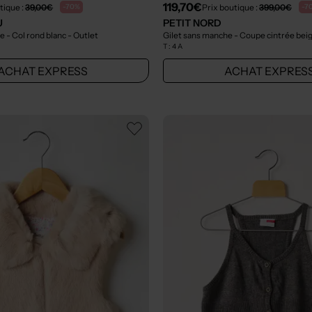
119,70€
tique :
39,00€
Prix boutique :
399,00€
-70%
-7
U
PETIT NORD
e - Col rond blanc
- Outlet
Gilet sans manche - Coupe cintrée bei
T :
4 A
ACHAT EXPRESS
ACHAT EXPRES