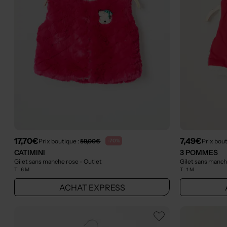
17,70€
7,49€
Prix boutique :
59,00€
Prix bout
-70%
CATIMINI
3 POMMES
Gilet sans manche rose
- Outlet
Gilet sans manc
T :
6 M
T :
1 M
ACHAT EXPRESS