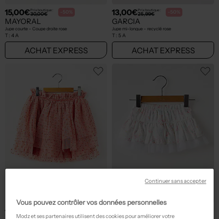
15,00€
13,00€
Prix boutique :
Prix boutique :
-50%
-50%
30,00€
25,99€
MAYORAL
GARCIA
Jupe courte - Coupe droite rose
Jupe mi-longue - recyclé rose
T :
4 A
T :
5 A
ACHAT EXPRESS
ACHAT EXPRESS
Continuer sans accepter
Vous pouvez contrôler vos données personnelles
13,00€
13,25€
Prix boutique :
Prix boutique :
-50%
-50%
25,99€
26,50€
Modz et ses partenaires utilisent des cookies pour améliorer votre