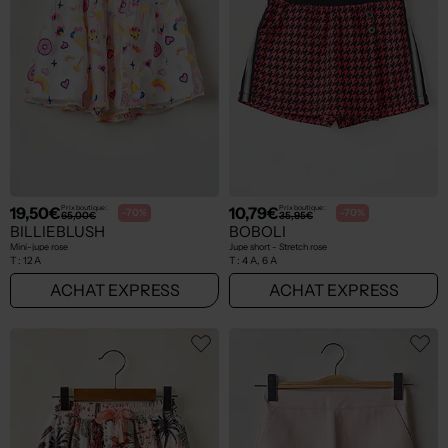
19,50€
10,79€
Prix boutique :
Prix boutique :
-70%
-70%
65,00€
35,95€
BILLIEBLUSH
BOBOLI
Mini-jupe rose
Jupe short - Stretch rose
T :
12 A
T :
4 A, 6 A
ACHAT EXPRESS
ACHAT EXPRESS