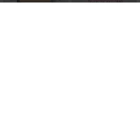
18,00€
19,50€
Prix boutique :
Prix boutique :
-70%
-70%
60,00€
65,00€
LILI GAUFRETTE
CATIMINI
Jupe mi-longue rose
Jupe short rose
T :
2 A, 3 A
T :
2 A
ACHAT EXPRESS
ACHAT EXPRESS