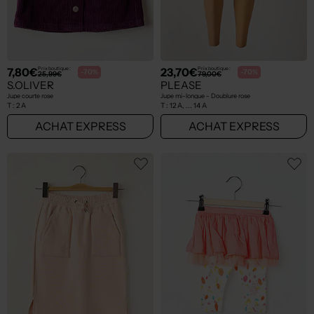
7,80€
23,70€
Prix boutique :
Prix boutique :
-70%
-70%
25,99€
79,00€
S.OLIVER
PLEASE
Jupe courte rose
Jupe mi-longue - Doublure rose
T :
2 A
T :
12 A, ... 14 A
ACHAT EXPRESS
ACHAT EXPRESS