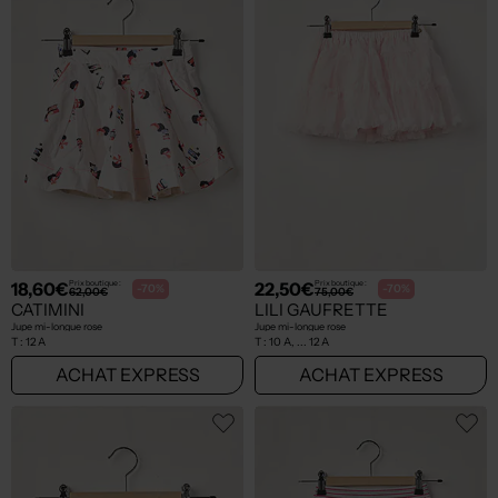
18,60€
22,50€
Prix boutique :
Prix boutique :
-70%
-70%
62,00€
75,00€
CATIMINI
LILI GAUFRETTE
Jupe mi-longue rose
Jupe mi-longue rose
T :
12 A
T :
10 A, ... 12 A
ACHAT EXPRESS
ACHAT EXPRESS