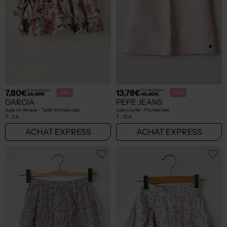
7,80€
13,78€
Prix boutique :
Prix boutique :
-70%
-70%
25,99€
45,90€
GARCIA
PEPE JEANS
Jupe mi-longue - Taille normale rose
Jupe courte - Poches rose
T :
2 A
T :
12 A
ACHAT EXPRESS
ACHAT EXPRESS