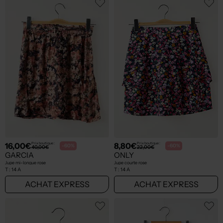
16,00€
8,80€
Prix boutique :
Prix boutique :
-60%
-60%
40,00€
22,00€
GARCIA
ONLY
Jupe mi-longue rose
Jupe courte rose
T :
14 A
T :
14 A
ACHAT EXPRESS
ACHAT EXPRESS