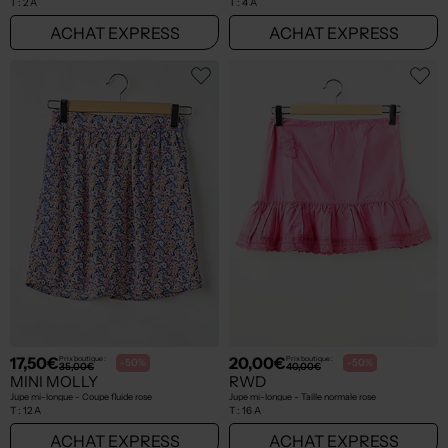
T :
2 A
T :
4 A
ACHAT EXPRESS
ACHAT EXPRESS
17,50€
20,00€
Prix boutique :
Prix boutique :
-50%
-50%
35,00€
40,00€
MINI MOLLY
RWD
Jupe mi-longue - Coupe fluide rose
Jupe mi-longue - Taille normale rose
T :
12 A
T :
16 A
ACHAT EXPRESS
ACHAT EXPRESS