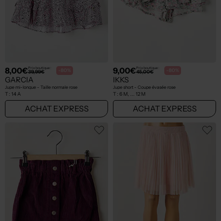
8,00€
9,00€
Prix boutique :
Prix boutique :
-80%
-80%
39,99€
45,00€
GARCIA
IKKS
Jupe mi-longue - Taille normale rose
Jupe short - Coupe évasée rose
T :
14 A
T :
6 M, ... 12 M
ACHAT EXPRESS
ACHAT EXPRESS