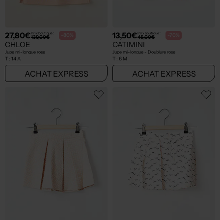
27,80€
13,50€
Prix boutique :
Prix boutique :
-80%
-70%
139,00€
45,00€
CHLOE
CATIMINI
Jupe mi-longue rose
Jupe mi-longue - Doublure rose
T :
14 A
T :
6 M
ACHAT EXPRESS
ACHAT EXPRESS