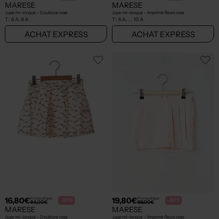
MARESE
MARESE
Jupe mi-longue - Doublure rose
Jupe mi-longue - Imprimé fleurs rose
T :
6 A, 8 A
T :
6 A, ... 10 A
ACHAT EXPRESS
ACHAT EXPRESS
16,80€
19,80€
Prix boutique :
Prix boutique :
-80%
-80%
84,00€
99,00€
MARESE
MARESE
Jupe mi-longue - Doublure rose
Jupe mi-longue - Imprimé fleurs rose