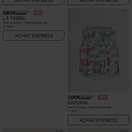
5,80€
7,00€
Prix boutique :
Prix boutique :
-80%
-80%
29,00€
35,00€
LA TRIBBU
KAPORAL
Jupe mi-longue - Taille élastique rose
Jupe mi-longue - Imprimé fleurs rose
T :
12 M
T :
16 A
ACHAT EXPRESS
ACHAT EXPRESS