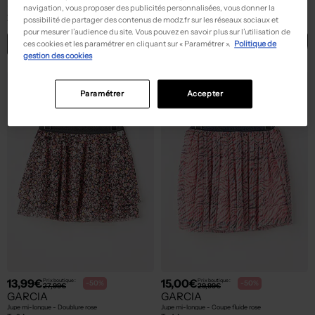
ZY
3 POMMES
navigation, vous proposer des publicités personnalisées, vous donner la
Jupe mi-longue - Coupe fluide rose
Jupe mi-longue - Imprimé fleurs rose
possibilité de partager des contenus de modz.fr sur les réseaux sociaux et
T :
7 A, 8 A, 9 A
T :
3 M
pour mesurer l’audience du site. Vous pouvez en savoir plus sur l’utilisation de
ACHAT EXPRESS
ACHAT EXPRESS
ces cookies et les paramétrer en cliquant sur « Paramétrer ».
Politique de
gestion des cookies
Paramétrer
Accepter
13,99€
15,00€
Prix boutique :
Prix boutique :
-50%
-50%
27,99€
29,99€
GARCIA
GARCIA
Jupe mi-longue - Doublure rose
Jupe mi-longue - Coupe fluide rose