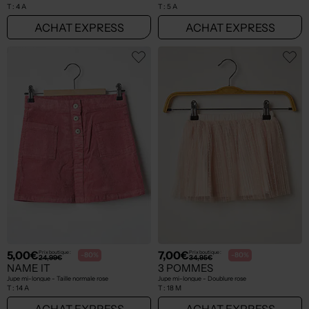
T :
4 A
T :
5 A
ACHAT EXPRESS
ACHAT EXPRESS
5,00€
7,00€
Prix boutique :
Prix boutique :
-80%
-80%
24,99€
34,95€
NAME IT
3 POMMES
Jupe mi-longue - Taille normale rose
Jupe mi-longue - Doublure rose
T :
14 A
T :
18 M
ACHAT EXPRESS
ACHAT EXPRESS