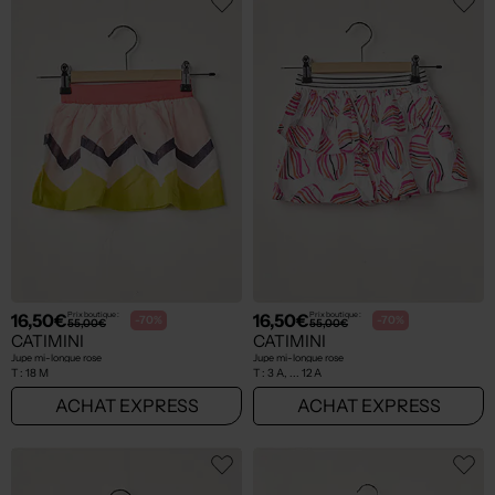
16,50€
16,50€
Prix boutique :
Prix boutique :
-70%
-70%
55,00€
55,00€
CATIMINI
CATIMINI
Jupe mi-longue rose
Jupe mi-longue rose
T :
18 M
T :
3 A, ... 12 A
ACHAT EXPRESS
ACHAT EXPRESS