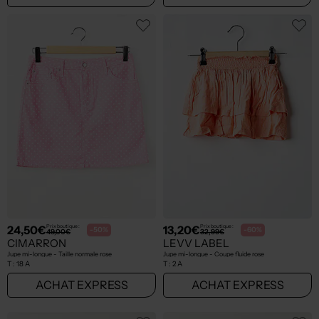
24,50€
13,20€
Prix boutique :
Prix boutique :
-50%
-60%
49,00€
32,99€
CIMARRON
LEVV LABEL
Jupe mi-longue - Taille normale rose
Jupe mi-longue - Coupe fluide rose
T :
18 A
T :
2 A
ACHAT EXPRESS
ACHAT EXPRESS