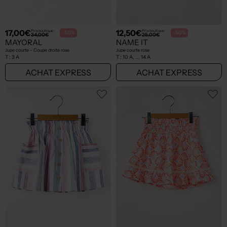
17,00€
12,50€
Prix boutique :
Prix boutique :
-50%
-50%
34,00€
25,00€
MAYORAL
NAME IT
Jupe courte - Coupe droite rose
Jupe courte rose
T :
3 A
T :
10 A, ... 14 A
ACHAT EXPRESS
ACHAT EXPRESS