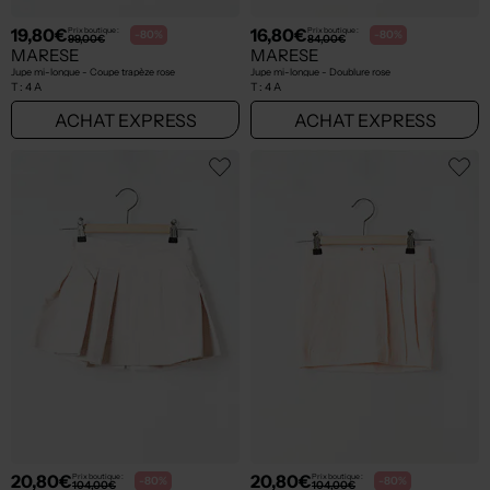
19,80€
16,80€
Prix boutique :
Prix boutique :
-80%
-80%
99,00€
84,00€
MARESE
MARESE
Jupe mi-longue - Coupe trapèze rose
Jupe mi-longue - Doublure rose
T :
4 A
T :
4 A
ACHAT EXPRESS
ACHAT EXPRESS
20,80€
20,80€
Prix boutique :
Prix boutique :
-80%
-80%
104,00€
104,00€