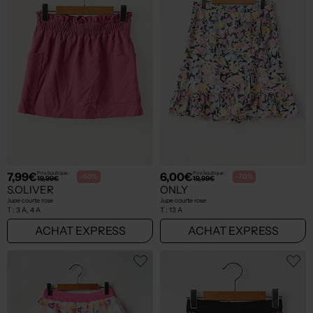
7,99€
6,00€
Prix boutique :
Prix boutique :
-60%
-70%
19,99€
19,99€
S.OLIVER
ONLY
Jupe courte rose
Jupe courte rose
T :
3 A, 4 A
T :
13 A
ACHAT EXPRESS
ACHAT EXPRESS