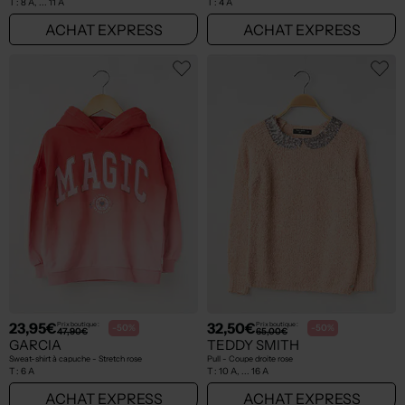
T :
8 A, ... 11 A
T :
4 A
ACHAT EXPRESS
ACHAT EXPRESS
23,95€
32,50€
Prix boutique :
Prix boutique :
-50%
-50%
47,90€
65,00€
GARCIA
TEDDY SMITH
Sweat-shirt à capuche - Stretch rose
Pull - Coupe droite rose
T :
6 A
T :
10 A, ... 16 A
ACHAT EXPRESS
ACHAT EXPRESS