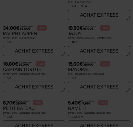
20,00€
23,70€
Prix boutique :
Prix boutique :
-60%
-70%
50,00€
79,00€
ADIDAS
IKKS JUNIOR
Sweat-shirt - Col rond rose
Pull - Col rond rose
T :
13 A
T :
4 A, ... 10 A
ACHAT EXPRESS
ACHAT EXPRESS