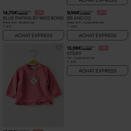
14,70€
9,96€
Prix boutique :
Prix boutique :
-70%
-60%
49,00€
24,90€
BLUE PAPAYA BY MISS BONDI
BB AND CO
Sweat-shirt - Broderie rose
Sweat-shirt - Coupe droite rose
T :
8 A
T :
12 M
ACHAT EXPRESS
ACHAT EXPRESS