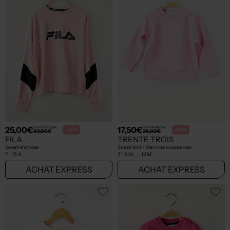
25,00€
17,50€
Prix boutique :
Prix boutique :
-50%
-50%
50,00€
35,00€
FILA
TRENTE TROIS
Sweat-shirt rose
Sweat-shirt - Manches longues rose
T :
15 A
T :
6 M, ... 12 M
ACHAT EXPRESS
ACHAT EXPRESS