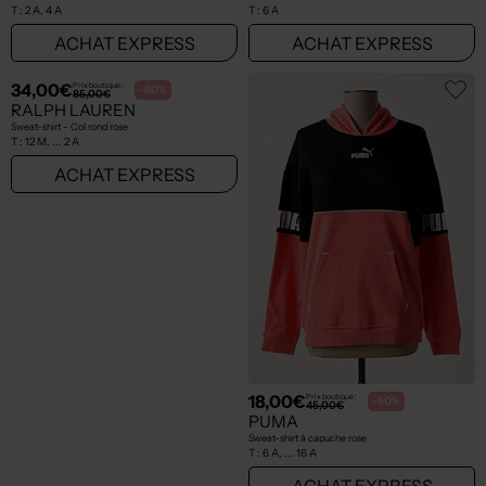
T :
2 A, 4 A
T :
6 A
ACHAT EXPRESS
ACHAT EXPRESS
34,00€
18,00€
Prix boutique :
Prix boutique :
-60%
-60%
85,00€
45,00€
RALPH LAUREN
PUMA
Sweat-shirt - Col rond rose
Sweat-shirt à capuche rose
T :
12 M, ... 2 A
T :
6 A, ... 16 A
ACHAT EXPRESS
ACHAT EXPRESS