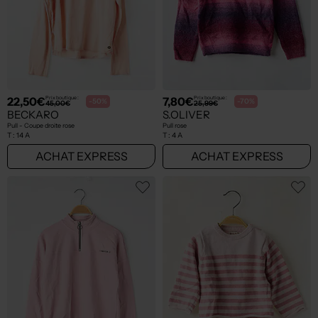
22,50€
7,80€
Prix boutique :
Prix boutique :
-50%
-70%
45,00€
25,99€
BECKARO
S.OLIVER
Pull - Coupe droite rose
Pull rose
T :
14 A
T :
4 A
ACHAT EXPRESS
ACHAT EXPRESS