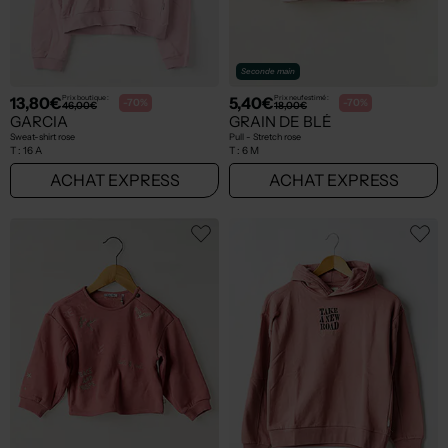
Seconde main
13,80€
5,40€
Prix boutique :
Prix neuf estimé :
-70%
-70%
46,00€
18,00€
GARCIA
GRAIN DE BLÉ
Sweat-shirt rose
Pull - Stretch rose
T :
16 A
T :
6 M
ACHAT EXPRESS
ACHAT EXPRESS