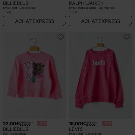
BILLIEBLUSH
RALPH LAUREN
Sweat-shirt - Col rond rose
Sweat-shirt à capuche - Col rond rose
T :
2 A
T :
7 A
ACHAT EXPRESS
ACHAT EXPRESS
22,00€
18,00€
Prix boutique :
Prix boutique :
-60%
-60%
55,00€
45,00€
BILLIEBLUSH
LEVI'S
Pull - Col rond rose
Sweat-shirt - Col rond rose