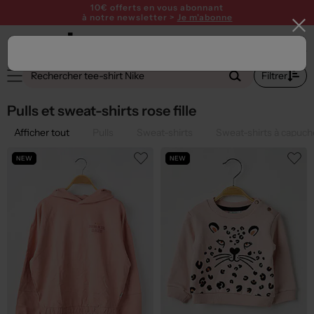
10€ offerts en vous abonnant
à notre newsletter >
Je m'abonne
2
Filtrer
Pulls et sweat-shirts rose fille
Afficher tout
Pulls
Sweat-shirts
Sweat-shirts à capuch
NEW
NEW