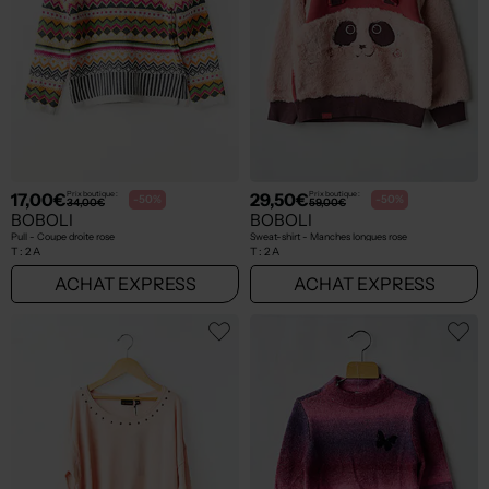
17,00€
29,50€
Prix boutique :
Prix boutique :
-50%
-50%
34,00€
59,00€
BOBOLI
BOBOLI
Pull - Coupe droite rose
Sweat-shirt - Manches longues rose
T :
2 A
T :
2 A
ACHAT EXPRESS
ACHAT EXPRESS