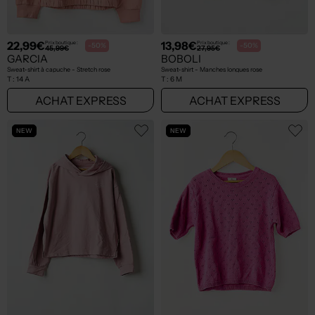
22,99€
13,98€
Prix boutique :
Prix boutique :
-50%
-50%
45,99€
27,95€
GARCIA
BOBOLI
Sweat-shirt à capuche - Stretch rose
Sweat-shirt - Manches longues rose
T :
14 A
T :
6 M
ACHAT EXPRESS
ACHAT EXPRESS
NEW
NEW