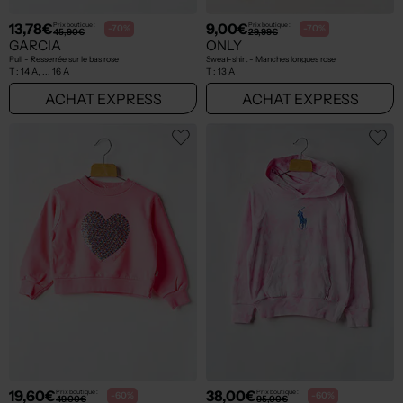
13,78€
9,00€
Prix boutique :
Prix boutique :
-70%
-70%
45,90€
29,99€
GARCIA
ONLY
Pull - Resserrée sur le bas rose
Sweat-shirt - Manches longues rose
T :
14 A, ... 16 A
T :
13 A
ACHAT EXPRESS
ACHAT EXPRESS
19,60€
38,00€
Prix boutique :
Prix boutique :
-60%
-60%
49,00€
95,00€