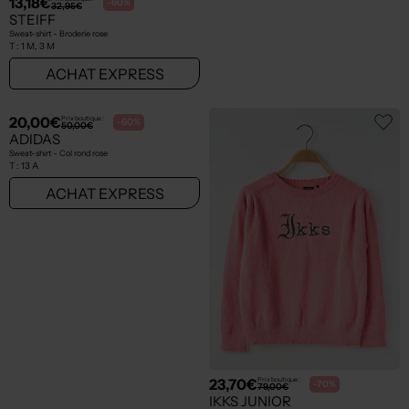
13,18€
13,98€
Prix boutique :
Prix boutique :
-60%
-60%
32,95€
34,95€
STEIFF
STEIFF
Sweat-shirt - Broderie rose
Pull - Coupe droite rose
T :
1 M, 3 M
T :
3 M
ACHAT EXPRESS
ACHAT EXPRESS