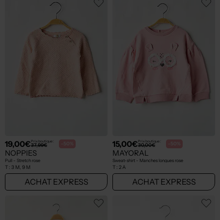
19,00€
15,00€
Prix boutique :
Prix boutique :
-50%
-50%
37,99€
30,00€
NOPPIES
MAYORAL
Pull - Stretch rose
Sweat-shirt - Manches longues rose
T :
3 M, 9 M
T :
2 A
ACHAT EXPRESS
ACHAT EXPRESS