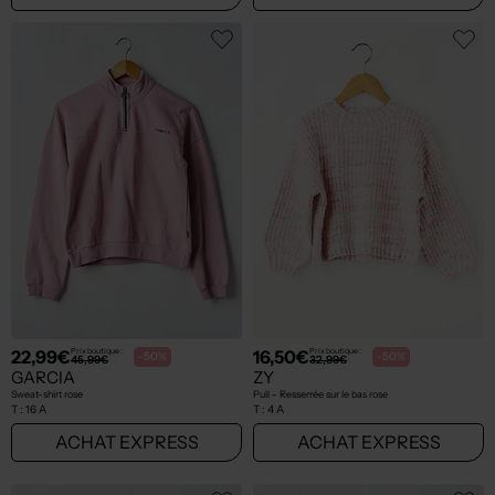
22,99€
16,50€
Prix boutique :
Prix boutique :
-50%
-50%
45,99€
32,99€
GARCIA
ZY
Sweat-shirt rose
Pull - Resserrée sur le bas rose
T :
16 A
T :
4 A
ACHAT EXPRESS
ACHAT EXPRESS