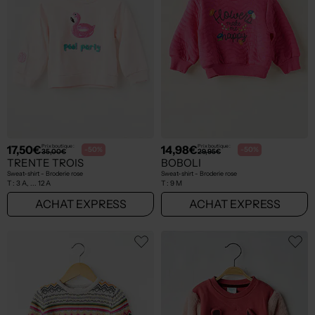
17,50€
14,98€
Prix boutique :
Prix boutique :
-50%
-50%
35,00€
29,95€
TRENTE TROIS
BOBOLI
Sweat-shirt - Broderie rose
Sweat-shirt - Broderie rose
T :
3 A, ... 12 A
T :
9 M
ACHAT EXPRESS
ACHAT EXPRESS