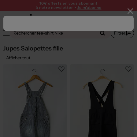
10€ offerts en vous abonnant
à notre newsletter >
Je m'abonne
1
Filtrer
Jupes Salopettes fille
Afficher tout