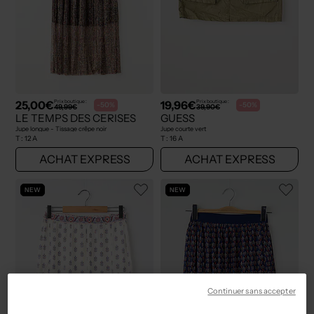
25,00€
19,96€
Prix boutique :
Prix boutique :
-50%
-50%
49,99€
39,90€
LE TEMPS DES CERISES
GUESS
Jupe longue - Tissage crêpe noir
Jupe courte vert
T :
12 A
T :
16 A
ACHAT EXPRESS
ACHAT EXPRESS
NEW
NEW
Continuer sans accepter