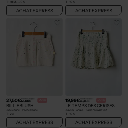
T :
18 M, ... 9 A
T :
10 A
ACHAT EXPRESS
ACHAT EXPRESS
27,50€
19,99€
Prix boutique :
Prix boutique :
-50%
-50%
55,00€
39,99€
BILLIEBLUSH
LE TEMPS DES CERISES
Jupe courte - Poches blanc
Jupe mi-longue - Taille normale vert
T :
2 A
T :
10 A
ACHAT EXPRESS
ACHAT EXPRESS