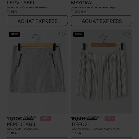
LEVV LABEL
MAYORAL
Jupe short - Coupe droite marron
Jupe short - Imprimé fantaisie beige
T :
14 A
T :
3 A, 6 A
ACHAT EXPRESS
ACHAT EXPRESS
NEW
NEW
17,00€
19,50€
Prix boutique :
Prix boutique :
-50%
-50%
34,00€
39,00€
PEPE JEANS
TIFFOSI
Jupe courte - Poches gris
Jupe mi-longue - Tissage plissé argent
T :
16 A
T :
15 A