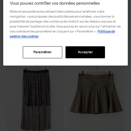
Vous pouvez contrôler vos données personnelles
Modz et ses partenaires utilisent des cookies pour améliorer votre
navigation, vous proposer des publicités personnalisées, vous donner la
possibilité de partager des contenus de modz.fr sur les réseaux sociaux et
pour mesurer l’audience du site. Vous pouvez en savoir plus sur l’utilisation de
32,00€
12,00€
Prix boutique :
Prix boutique :
-50%
-50%
64,00€
23,99€
ces cookies et les paramétrer en cliquant sur « Paramétrer ».
Politique de
PEPE JEANS
NAME IT
gestion des cookies
Jupe mi-longue - Imprimé fleurs beige
Jupe mi-longue - Coupe fluide bleu
T :
14 A
T :
9 A
ACHAT EXPRESS
ACHAT EXPRESS
Paramétrer
Accepter
NEW
NEW