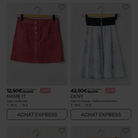
12,50€
42,50€
Prix boutique :
Prix boutique :
-50%
-50%
25,00€
85,00€
NAME IT
DKNY
Jupe courte rose
Jupe mi-longue - Taille normale blanc
T :
10 A, ... 14 A
T :
14 A, ... 16 A
ACHAT EXPRESS
ACHAT EXPRESS