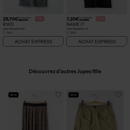
29,70€
7,20€
Prix boutique :
Prix boutique :
-70%
-70%
99,00€
23,99€
RWD
NAME IT
Jupe Salopette gris
Jupe Salopette noir
T :
14 A
T :
13 A
ACHAT EXPRESS
ACHAT EXPRESS
Découvrez d'autres Jupes fille
NEW
NEW