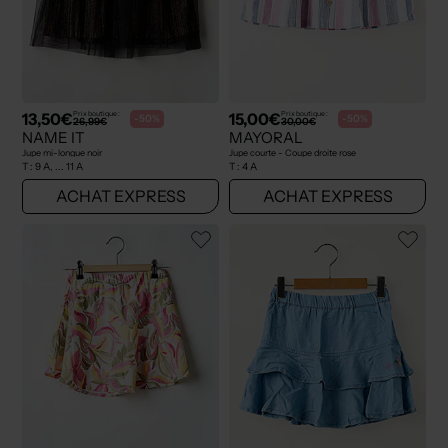
13,50€
15,00€
Prix boutique :
Prix boutique :
-50%
-50%
26,99€
30,00€
NAME IT
MAYORAL
Jupe mi-longue noir
Jupe courte - Coupe droite rose
T :
9 A, ... 11 A
T :
4 A
ACHAT EXPRESS
ACHAT EXPRESS