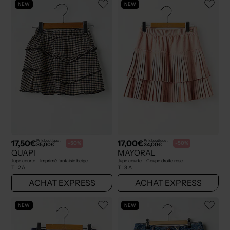
NEW
NEW
17,50€
17,00€
Prix boutique :
Prix boutique :
-50%
-50%
35,00€
34,00€
QUAPI
MAYORAL
Jupe courte - Imprimé fantaisie beige
Jupe courte - Coupe droite rose
T :
2 A
T :
3 A
ACHAT EXPRESS
ACHAT EXPRESS
NEW
NEW