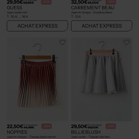
29,95€
32,50€
Prix boutique :
Prix boutique :
-50%
-50%
59,90€
65,00€
GUESS
CARREMENT BEAU
Jupe courte vert
Jupe mi-longue - Doublure blanc
T :
10 A, ... 16 A
T :
12 A
ACHAT EXPRESS
ACHAT EXPRESS
22,50€
29,50€
Prix boutique :
Prix boutique :
-50%
-50%
44,99€
59,00€
NOPPIES
BILLIEBLUSH
Jupe mi-longue - Tissage plissé marron
Jupe courte - Tissage tulle bleu