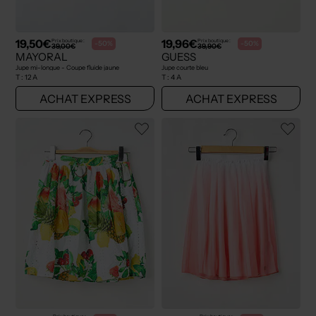
19,50€
19,96€
Prix boutique :
Prix boutique :
-50%
-50%
39,00€
39,90€
MAYORAL
GUESS
Jupe mi-longue - Coupe fluide jaune
Jupe courte bleu
T :
12 A
T :
4 A
ACHAT EXPRESS
ACHAT EXPRESS