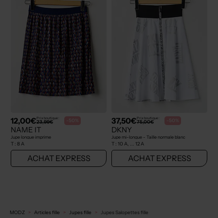
12,00€
37,50€
Prix boutique :
Prix boutique :
-50%
-50%
23,99€
75,00€
NAME IT
DKNY
Jupe longue imprime
Jupe mi-longue - Taille normale blanc
T :
8 A
T :
10 A, ... 12 A
ACHAT EXPRESS
ACHAT EXPRESS
MODZ
Articles fille
Jupes fille
Jupes Salopettes fille