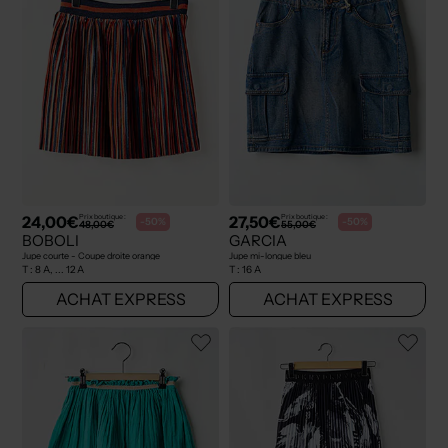
24,00€
27,50€
Prix boutique :
Prix boutique :
-50%
-50%
48,00€
55,00€
BOBOLI
GARCIA
Jupe courte - Coupe droite orange
Jupe mi-longue bleu
T :
8 A, ... 12 A
T :
16 A
ACHAT EXPRESS
ACHAT EXPRESS