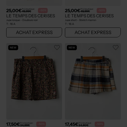
25,00€
25,00€
Prix boutique :
Prix boutique :
-50%
-50%
49,99€
49,99€
LE TEMPS DES CERISES
LE TEMPS DES CERISES
Jupe longue - Doublure noir
Jupe short - Stretch marron
T :
16 A
T :
16 A
ACHAT EXPRESS
ACHAT EXPRESS
NEW
NEW
17,50€
17,45€
Prix boutique :
Prix boutique :
-50%
-50%
34,99€
34,90€