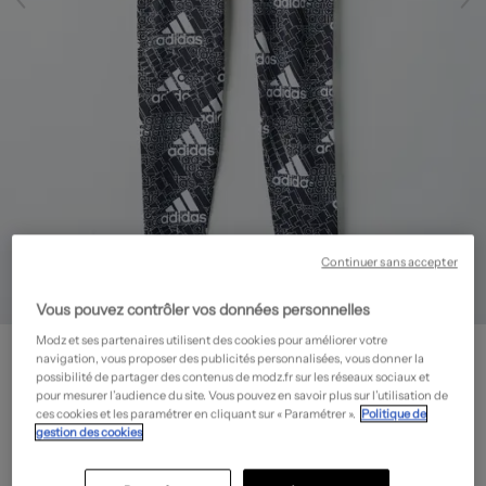
Continuer sans accepter
Vous pouvez contrôler vos données personnelles
Modz et ses partenaires utilisent des cookies pour améliorer votre
ADIDAS
navigation, vous proposer des publicités personnalisées, vous donner la
Legging
- Outlet
possibilité de partager des contenus de modz.fr sur les réseaux sociaux et
pour mesurer l’audience du site. Vous pouvez en savoir plus sur l’utilisation de
11,20€
ces cookies et les paramétrer en cliquant sur « Paramétrer ».
Politique de
gestion des cookies
-60%
Prix boutique :
28,00€
?
Guide des tailles