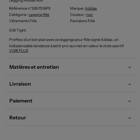
Legging Adidas Noir
Référence n°2657516PX
Marque :
Adidas
Catégorie :
Legging fille
Couleur
:
noir
Vêtements Fille
Pantalons Fille
G Bl Tight.
Profitez d’un bon plan avec ce leggings pour fille signé Adidas, un
indispensable tendance à petit prix qui met en valeur le style sportif
VOIR PLUS
avec son imprimé graphique noir et blanc orné du célèbre logo sur toute
la surface ; confortable et original, il accompagne toutes les activités du
quotidien tout en faisant faire des économies sur une pièce de marque.
Matières et entretien
Livraison
Paiement
Retour