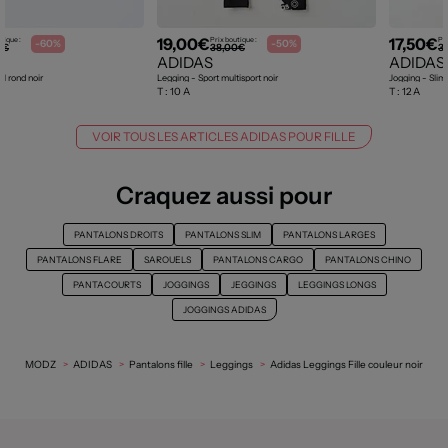
19,00€
17,50€
tique :
Prix boutique :
Pri
-60%
-50%
0€
38,00€
3
ADIDAS
ADIDAS
l rond noir
Legging - Sport multisport noir
Jogging - Slim 
T :
10 A
T :
12 A
VOIR TOUS LES ARTICLES ADIDAS POUR FILLE
Craquez aussi pour
PANTALONS DROITS
PANTALONS SLIM
PANTALONS LARGES
PANTALONS FLARE
SAROUELS
PANTALONS CARGO
PANTALONS CHINO
PANTACOURTS
JOGGINGS
JEGGINGS
LEGGINGS LONGS
JOGGINGS ADIDAS
MODZ
ADIDAS
Pantalons fille
Leggings
Adidas Leggings Fille couleur noir