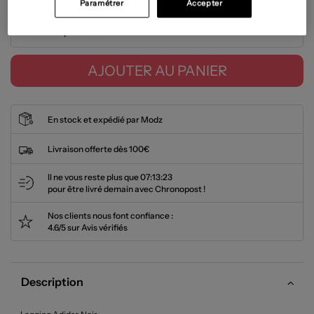
Paramétrer
Accepter
Tailles disponibles
AJOUTER AU PANIER
En stock et expédié par Modz
Livraison offerte dès 100€
Il ne vous reste plus que
07:13:22
pour être livré demain avec Chronopost !
Nos clients nous font confiance :
4.6/5 sur Avis vérifiés
Description