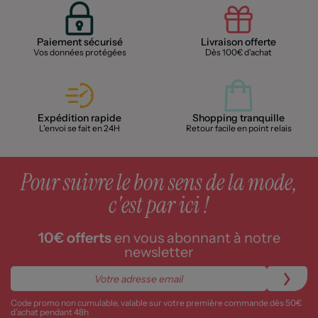
Paiement sécurisé
Livraison offerte
Vos données protégées
Dès 100€ d'achat
Expédition rapide
Shopping tranquille
L'envoi se fait en 24H
Retour facile en point relais
Pour suivre le bon sens de la mode,
c'est par ici !
10€ offerts
en vous abonnant à notre
newsletter
Code promo non cumulable, valable sur votre première commande dès 50€
d’achat pendant 48h