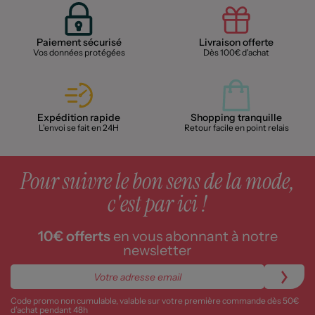
Paiement sécurisé
Livraison offerte
Vos données protégées
Dès 100€ d'achat
Expédition rapide
Shopping tranquille
L'envoi se fait en 24H
Retour facile en point relais
Pour suivre le bon sens de la mode,
c'est par ici !
10€ offerts
en vous abonnant à notre
newsletter
Code promo non cumulable, valable sur votre première commande dès 50€
d’achat pendant 48h