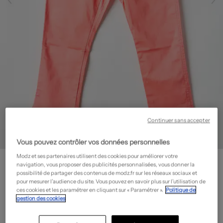
Continuer sans accepter
Vous pouvez contrôler vos données personnelles
Modz et ses partenaires utilisent des cookies pour améliorer votre
NAME IT
navigation, vous proposer des publicités personnalisées, vous donner la
Pantacourt - Slim
- Outlet
possibilité de partager des contenus de modz.fr sur les réseaux sociaux et
pour mesurer l’audience du site. Vous pouvez en savoir plus sur l’utilisation de
7,48€
ces cookies et les paramétrer en cliquant sur « Paramétrer ».
Politique de
gestion des cookies
-50%
Prix boutique :
14,95€
?
Guide des tailles