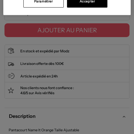
Paramétrer
Accepter
Tailles disponibles
AJOUTER AU PANIER
En stock et expédié par Modz
Livraison offerte dès 100€
Article expédié en 24h
Nos clients nous font confiance :
4.6/5 sur Avis vérifiés
Description
Pantacourt Name It Orange Taille Ajustable