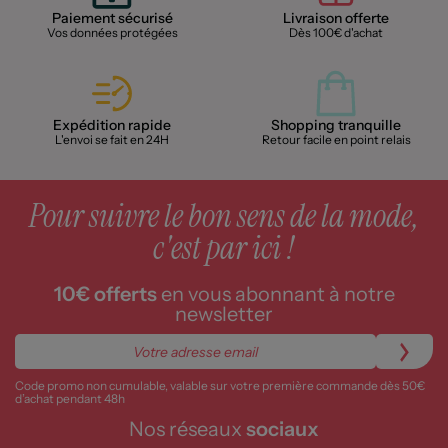
Paiement sécurisé
Livraison offerte
Vos données protégées
Dès 100€ d'achat
Expédition rapide
Shopping tranquille
L'envoi se fait en 24H
Retour facile en point relais
Pour suivre le bon sens de la mode,
c'est par ici !
10€ offerts
en vous abonnant à notre
newsletter
Code promo non cumulable, valable sur votre première commande dès 50€
d’achat pendant 48h
Nos réseaux
sociaux