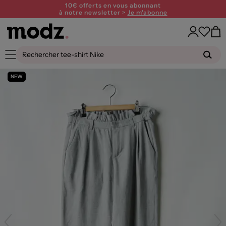
10€ offerts en vous abonnant
à notre newsletter >
Je m'abonne
NEW