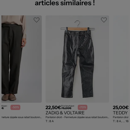
articles similaires !
22,50€
25,00€
outique :
Prix boutique :
P
-50%
-70%
00€
75,00€
ZADIG & VOLTAIRE
TEDDY 
Pantalon droit - Fermeture zippée sous rabat boutonné gris
Pantalon droit - Fermeture zippée sous rabat boutonné noir
Pantalon droit
T :
8 A
T :
8 A, ... 16