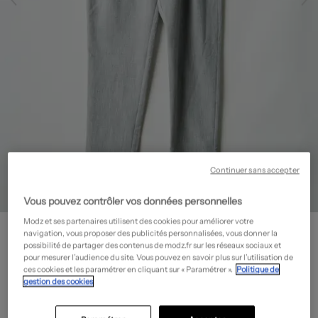
Continuer sans accepter
Vous pouvez contrôler vos données personnelles
Modz et ses partenaires utilisent des cookies pour améliorer votre
IKKS
navigation, vous proposer des publicités personnalisées, vous donner la
Pantalon droit - Coupe droite
- Outlet
possibilité de partager des contenus de modz.fr sur les réseaux sociaux et
pour mesurer l’audience du site. Vous pouvez en savoir plus sur l’utilisation de
31,50€
ces cookies et les paramétrer en cliquant sur « Paramétrer ».
Politique de
gestion des cookies
-50%
Prix boutique :
63,00€
?
Guide des tailles