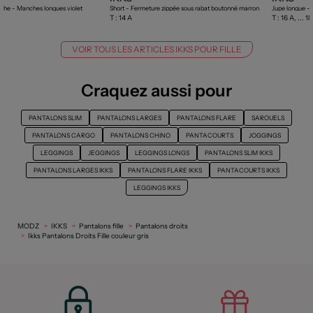
uche - Manches longues violet
Short - Fermeture zippée sous rabat boutonné marron
Jupe longue - 
T :
14 A
T :
16 A, ... 1
VOIR TOUS LES ARTICLES IKKS POUR FILLE
Craquez aussi pour
PANTALONS SLIM
PANTALONS LARGES
PANTALONS FLARE
SAROUELS
PANTALONS CARGO
PANTALONS CHINO
PANTACOURTS
JOGGINGS
LEGGINGS
JEGGINGS
LEGGINGS LONGS
PANTALONS SLIM IKKS
PANTALONS LARGES IKKS
PANTALONS FLARE IKKS
PANTACOURTS IKKS
LEGGINGS IKKS
MODZ
IKKS
Pantalons fille
Pantalons droits
Ikks Pantalons Droits Fille couleur gris