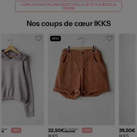
VOIR LES PANTALONS DROITS FILLE DE STYLE ROCK &
DENIM
Nos coups de cœur IKKS
NEW
32,50€
39,50€
outique :
Prix boutique :
P
-50%
-50%
00€
65,00€
IKKS
IKKS