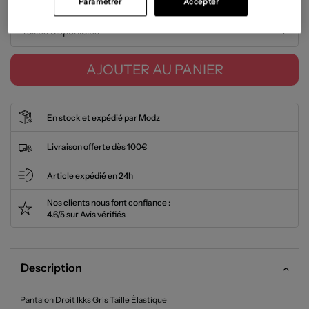
Paramétrer
Accepter
Tailles disponibles
AJOUTER AU PANIER
En stock et expédié par Modz
Livraison offerte dès 100€
Article expédié en 24h
Nos clients nous font confiance :
4.6/5 sur Avis vérifiés
Description
Pantalon Droit Ikks Gris Taille Élastique