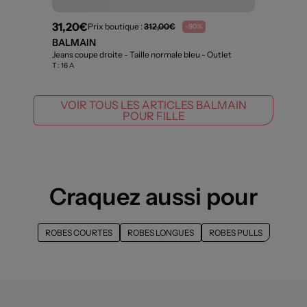
31,20€
Prix boutique :
312,00€
-90%
BALMAIN
Jeans coupe droite - Taille normale bleu
- Outlet
T :
16 A
VOIR TOUS LES ARTICLES BALMAIN
POUR FILLE
Craquez aussi pour
ROBES COURTES
ROBES LONGUES
ROBES PULLS