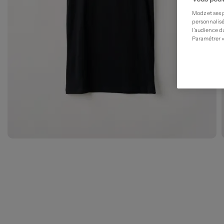
Modz et ses 
personnalisé
l’audience du
Paramétrer »