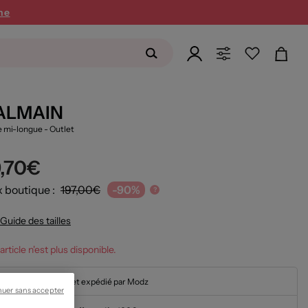
ne
ALMAIN
 mi-longue
- Outlet
9,70€
x boutique :
197,00€
-90%
?
Guide des tailles
article n'est plus disponible.
En stock et expédié par Modz
nuer sans accepter