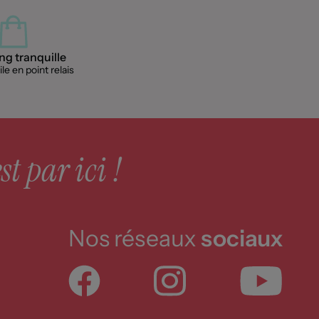
g tranquille
le en point relais
st par ici !
Nos réseaux
sociaux