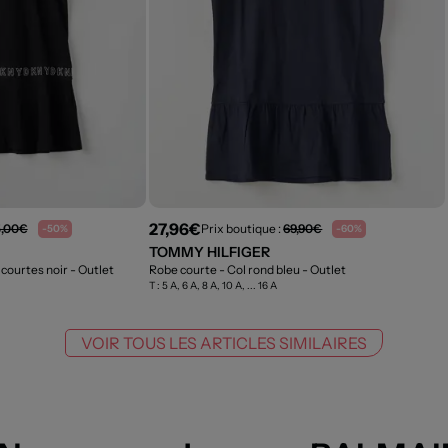
27,96€
5,00€
Prix boutique :
69,90€
-50%
-60%
TOMMY HILFIGER
courtes noir
- Outlet
Robe courte - Col rond bleu
- Outlet
T :
5 A, 6 A, 8 A, 10 A, ... 16 A
VOIR TOUS LES ARTICLES SIMILAIRES