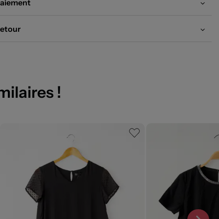
aiement
etour
milaires !