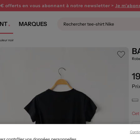
0€ offerts en vous abonnant
à notre newsletter >
Je m'abon
NT
MARQUES
uleur noir
B
Robe
1
Pri
Cet 
Conti
ez contrôler vos données personnelles