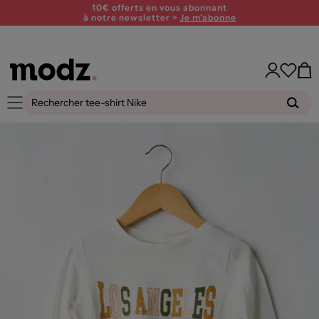
10€ offerts en vous abonnant
à notre newsletter >
Je m'abonne