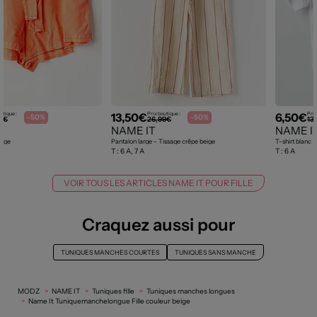
13,50€
6,50€
utique :
Prix boutique :
Prix
-50%
-50%
0€
26,99€
13
NAME IT
NAME I
ange
Pantalon large - Tissage crêpe beige
T-shirt blanc
T :
6 A, 7 A
T :
6 A
VOIR TOUS LES ARTICLES NAME IT POUR FILLE
Craquez aussi pour
TUNIQUES MANCHES COURTES
TUNIQUES SANS MANCHE
MODZ
NAME IT
Tuniques fille
Tuniques manches longues
Name It Tuniquemanchelongue Fille couleur beige