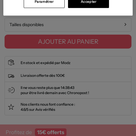
Paramétrer
Accepter
Guide des tailles
Tailles disponibles
AJOUTER AU PANIER
En stock et expédié par Modz
Livraison offerte dès 100€
Il ne vous reste plus que
14:38:43
pour être livré demain avec Chronopost !
Nos clients nous font confiance :
4.6/5 sur Avis vérifiés