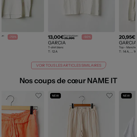
13,00€
20,95€
que :
Prix boutique :
P
-70%
-50%
€
25,99€
GARCIA
GARCIA
T-shirt blanc
Top - Manches
T :
12 A
T :
14 A, ... 1
VOIR TOUS LES ARTICLES SIMILAIRES
Nos coups de cœur NAME IT
NEW
NEW